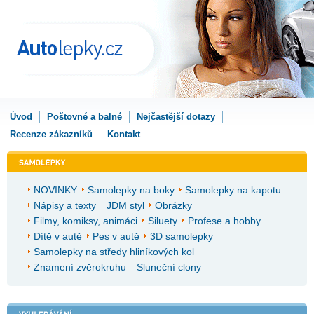
Úvod
Poštovné a balné
Nejčastější dotazy
Recenze zákazníků
Kontakt
NOVINKY
Samolepky na boky
Samolepky na kapotu
Nápisy a texty
JDM styl
Obrázky
Filmy, komiksy, animáci
Siluety
Profese a hobby
Dítě v autě
Pes v autě
3D samolepky
Samolepky na středy hliníkových kol
Znamení zvěrokruhu
Sluneční clony