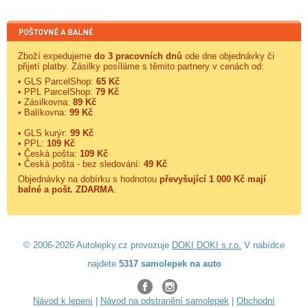
Zboží expedujeme
do 3 pracovních dnů
ode dne objednávky či
přijetí platby. Zásilky posíláme s těmito partnery v cenách od:
• GLS ParcelShop:
65 Kč
• PPL ParcelShop:
79 Kč
• Zásilkovna:
89 Kč
• Balíkovna:
99 Kč
• GLS kurýr:
99 Kč
• PPL:
109 Kč
• Česká pošta:
109 Kč
• Česká pošta - bez sledování:
49 Kč
Objednávky na dobírku s hodnotou
převyšující 1 000 Kč mají
balné a
pošt. ZDARMA
.
© 2006-2026 Autolepky.cz provozuje
DOKI DOKI s.r.o.
V nabídce
najdete
5317 samolepek na auto
Návod k lepení
|
Návod na odstranění samolepek
|
Obchodní