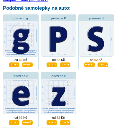
Podobné samolepky na auto:
písmeno g
písmeno P
písmeno S
od
62
Kč
od
62
Kč
od
62
Kč
písmeno e
písmeno z
od
62
Kč
od
62
Kč