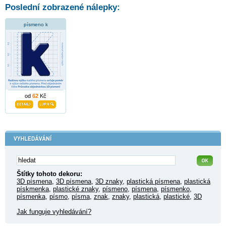
Poslední zobrazené nálepky:
písmeno k
od
62
Kč
Štítky tohoto dekoru:
3D písmena
,
3D písmena
,
3D znaky
,
plastická písmena
,
plastická
pískmenka
,
plastické znaky
,
písmeno
,
písmena
,
písmenko
,
písmenka
,
písmo
,
písma
,
znak
,
znaky
,
plastická
,
plastické
,
3D
Jak funguje vyhledávání?