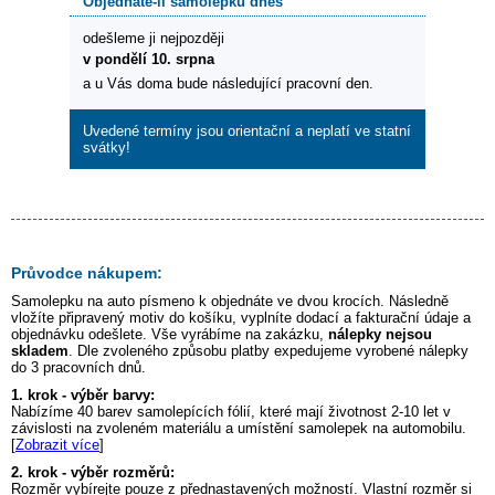
Objednáte-li samolepku dnes
odešleme ji nejpozději
v pondělí 10. srpna
a u Vás doma bude následující pracovní den.
Uvedené termíny jsou orientační a neplatí ve statní
svátky!
Průvodce nákupem:
Samolepku na auto
písmeno k
objednáte ve dvou krocích. Následně
vložíte připravený motiv do košíku, vyplníte dodací a fakturační údaje a
objednávku odešlete. Vše vyrábíme na zakázku,
nálepky nejsou
skladem
. Dle zvoleného způsobu platby expedujeme vyrobené nálepky
do 3 pracovních dnů.
1. krok - výběr barvy:
Nabízíme 40 barev samolepících fólií, které mají životnost 2-10 let v
závislosti na zvoleném materiálu a umístění samolepek na automobilu.
[
Zobrazit více
]
2. krok - výběr rozměrů:
Rozměr vybírejte pouze z přednastavených možností. Vlastní rozměr si