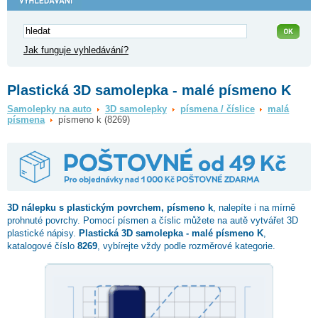
Jak funguje vyhledávání?
Plastická 3D samolepka - malé písmeno K
Samolepky na auto
3D samolepky
písmena / číslice
malá
písmena
písmeno k (8269)
3D nálepku s plastickým povrchem,
písmeno k
, nalepíte i na mírně
prohnuté povrchy. Pomocí písmen a číslic můžete na autě vytvářet 3D
plastické nápisy.
Plastická 3D samolepka - malé písmeno K
,
katalogové číslo
8269
, vybírejte vždy podle rozměrové kategorie.