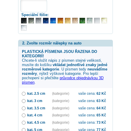
Speciální fólie:
2. Zvolte rozměr nálepky na auto
PLASTICKÁ PÍSMENA JSOU ŘAZENA DO
KATEGORIÍ!
Chcete-li složit nápis z písmen stejné velikosti,
musíte do košíku
vkládat jednotlivé znaky jedné
rozměrové kategorie
. U písmen tedy
neuvádíme
rozměry
, nýbrž výškové kategorie. Pro lepší
pochopení si přečtěte
průvodce objednávkou 3D
písmen
.
kat. 2.5 cm
(kategorie)
vaše cena:
62
Kč
kat. 3 cm
(kategorie)
vaše cena:
63
Kč
kat. 3.5 cm
(kategorie)
vaše cena:
64
Kč
kat. 4 cm
(kategorie)
vaše cena:
65
Kč
kat. 4.5 cm
(kategorie)
vaše cena:
73
Kč
kat. 5 cm
(kategorie)
vaše cena:
77
Kč