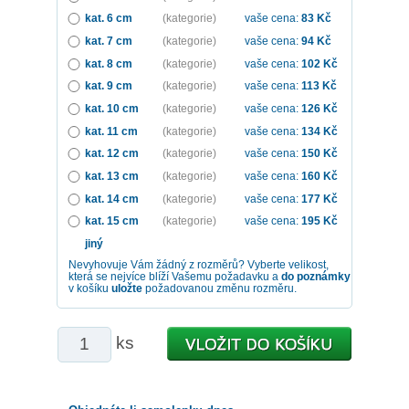
kat. 6 cm
(kategorie)
vaše cena:
83
Kč
kat. 7 cm
(kategorie)
vaše cena:
94
Kč
kat. 8 cm
(kategorie)
vaše cena:
102
Kč
kat. 9 cm
(kategorie)
vaše cena:
113
Kč
kat. 10 cm
(kategorie)
vaše cena:
126
Kč
kat. 11 cm
(kategorie)
vaše cena:
134
Kč
kat. 12 cm
(kategorie)
vaše cena:
150
Kč
kat. 13 cm
(kategorie)
vaše cena:
160
Kč
kat. 14 cm
(kategorie)
vaše cena:
177
Kč
kat. 15 cm
(kategorie)
vaše cena:
195
Kč
jiný
Nevyhovuje Vám žádný z rozměrů? Vyberte velikost,
která se nejvíce blíží Vašemu požadavku a
do poznámky
v košíku
uložte
požadovanou změnu rozměru.
ks