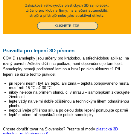
Pravidla pro lepení 3D písmen
COVID samolepky jsou určeny pro krátkobou a střednědobou aplikaci na
rovný povrch. Ačkoliv drží i na podlaze, není doporučeno je tam lepit.
Samolepky nemají podlahové lamino a hrozí po nich uklouznutí. Při
lepení se držte těchto pravidel:
při lepení nesmí být ani teplo, ani zima – teplota polepovaného místa
musí mít 15 °C až 30 °C
nikdy nelepte na přímém slunci, či v mrazu – samolepkám zkracujete
životnost
lepte vždy na velmi dobře očištěnou a technickým lihem odmaštěnou
plochu
nepoužívejte přílišnou sílu a po celou dobu lepení postupujte opatrně
leptě s citem, ať nepoškrábete potisk samolepky
Chcete doručiť tovar na Slovensko? Prezrite si motív
plastická 3D
nálepka - malé písmeno K