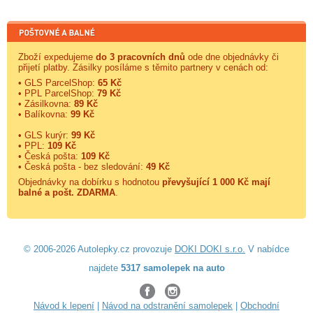
Zboží expedujeme
do 3 pracovních dnů
ode dne objednávky či
přijetí platby. Zásilky posíláme s těmito partnery v cenách od:
• GLS ParcelShop:
65 Kč
• PPL ParcelShop:
79 Kč
• Zásilkovna:
89 Kč
• Balíkovna:
99 Kč
• GLS kurýr:
99 Kč
• PPL:
109 Kč
• Česká pošta:
109 Kč
• Česká pošta - bez sledování:
49 Kč
Objednávky na dobírku s hodnotou
převyšující 1 000 Kč mají
balné a
pošt. ZDARMA
.
© 2006-2026 Autolepky.cz provozuje
DOKI DOKI s.r.o.
V nabídce
najdete
5317 samolepek na auto
Návod k lepení
|
Návod na odstranění samolepek
|
Obchodní