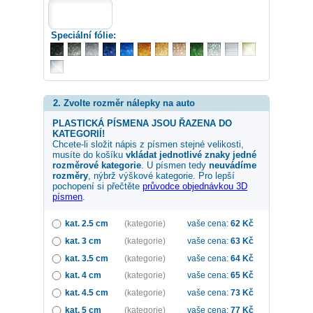
Speciální fólie:
2. Zvolte rozměr nálepky na auto
PLASTICKÁ PÍSMENA JSOU ŘAZENA DO
KATEGORIÍ!
Chcete-li složit nápis z písmen stejné velikosti,
musíte do košíku
vkládat jednotlivé znaky jedné
rozměrové kategorie
. U písmen tedy
neuvádíme
rozměry
, nýbrž výškové kategorie. Pro lepší
pochopení si přečtěte
průvodce objednávkou 3D
písmen
.
kat. 2.5 cm
(kategorie)
vaše cena:
62
Kč
kat. 3 cm
(kategorie)
vaše cena:
63
Kč
kat. 3.5 cm
(kategorie)
vaše cena:
64
Kč
kat. 4 cm
(kategorie)
vaše cena:
65
Kč
kat. 4.5 cm
(kategorie)
vaše cena:
73
Kč
kat. 5 cm
(kategorie)
vaše cena:
77
Kč