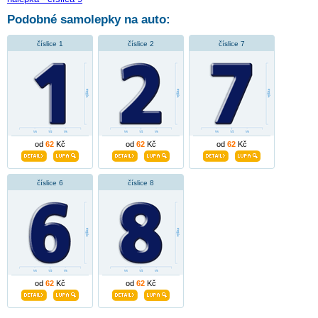
Podobné samolepky na auto:
číslice 1
číslice 2
číslice 7
od
62
Kč
od
62
Kč
od
62
Kč
číslice 6
číslice 8
od
62
Kč
od
62
Kč