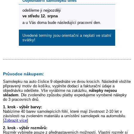
Objednáte-li samolepku dnes
odešleme ji nejpozději
ve středu 12. srpna
a u Vás doma bude následující pracovní den.
Uvedené termíny jsou orientační a neplatí ve statní
svátky!
Průvodce nákupem:
Samolepku na auto
číslice 9
objednáte ve dvou krocích. Následně vložíte
připravený motiv do košíku, vyplníte dodací a fakturační údaje a
objednávku odešlete. Vše vyrábíme na zakázku,
nálepky nejsou
skladem
. Dle zvoleného způsobu platby expedujeme vyrobené nálepky
do 3 pracovních dnů.
1. krok - výběr barvy:
Nabízíme 40 barev samolepících fólií, které mají životnost 2-10 let v
závislosti na zvoleném materiálu a umístění samolepek na automobilu.
[
Zobrazit více
]
2. krok - výběr rozměrů:
Rozměr vybírejte pouze z přednastavených možností. Vlastní rozměr si