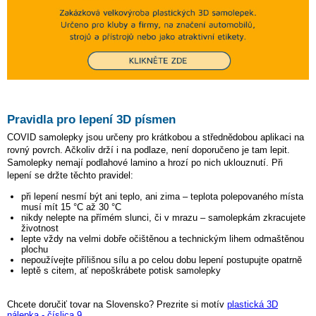
Pravidla pro lepení 3D písmen
COVID samolepky jsou určeny pro krátkobou a střednědobou aplikaci na
rovný povrch. Ačkoliv drží i na podlaze, není doporučeno je tam lepit.
Samolepky nemají podlahové lamino a hrozí po nich uklouznutí. Při
lepení se držte těchto pravidel:
při lepení nesmí být ani teplo, ani zima – teplota polepovaného místa
musí mít 15 °C až 30 °C
nikdy nelepte na přímém slunci, či v mrazu – samolepkám zkracujete
životnost
lepte vždy na velmi dobře očištěnou a technickým lihem odmaštěnou
plochu
nepoužívejte přílišnou sílu a po celou dobu lepení postupujte opatrně
leptě s citem, ať nepoškrábete potisk samolepky
Chcete doručiť tovar na Slovensko? Prezrite si motív
plastická 3D
nálepka - číslica 9