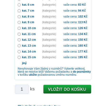
kat. 6 cm
(kategorie)
vaše cena:
83
Kč
kat. 7 cm
(kategorie)
vaše cena:
94
Kč
kat. 8 cm
(kategorie)
vaše cena:
102
Kč
kat. 9 cm
(kategorie)
vaše cena:
113
Kč
kat. 10 cm
(kategorie)
vaše cena:
126
Kč
kat. 11 cm
(kategorie)
vaše cena:
134
Kč
kat. 12 cm
(kategorie)
vaše cena:
150
Kč
kat. 13 cm
(kategorie)
vaše cena:
160
Kč
kat. 14 cm
(kategorie)
vaše cena:
177
Kč
kat. 15 cm
(kategorie)
vaše cena:
195
Kč
jiný
Nevyhovuje Vám žádný z rozměrů? Vyberte velikost,
která se nejvíce blíží Vašemu požadavku a
do poznámky
v košíku
uložte
požadovanou změnu rozměru.
ks