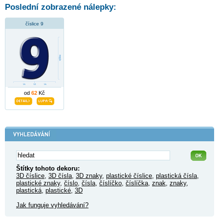
Poslední zobrazené nálepky:
číslice 9
od
62
Kč
Štítky tohoto dekoru:
3D číslice
,
3D čísla
,
3D znaky
,
plastické číslice
,
plastická čísla
,
plastické znaky
,
číslo
,
čísla
,
číslíčko
,
číslíčka
,
znak
,
znaky
,
plastická
,
plastické
,
3D
Jak funguje vyhledávání?