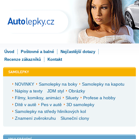
Úvod
Poštovné a balné
Nejčastější dotazy
Recenze zákazníků
Kontakt
NOVINKY
Samolepky na boky
Samolepky na kapotu
Nápisy a texty
JDM styl
Obrázky
Filmy, komiksy, animáci
Siluety
Profese a hobby
Dítě v autě
Pes v autě
3D samolepky
Samolepky na středy hliníkových kol
Znamení zvěrokruhu
Sluneční clony