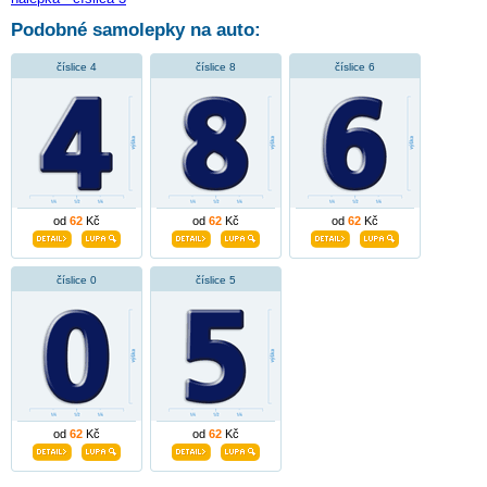
Podobné samolepky na auto:
číslice 4
číslice 8
číslice 6
od
62
Kč
od
62
Kč
od
62
Kč
číslice 0
číslice 5
od
62
Kč
od
62
Kč