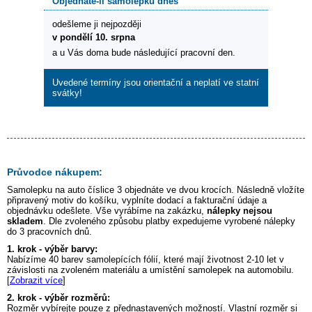
Objednáte-li samolepku dnes
odešleme ji nejpozději
v pondělí 10. srpna
a u Vás doma bude následující pracovní den.
Uvedené termíny jsou orientační a neplatí ve statní
svátky!
Průvodce nákupem:
Samolepku na auto
číslice 3
objednáte ve dvou krocích. Následně vložíte
připravený motiv do košíku, vyplníte dodací a fakturační údaje a
objednávku odešlete. Vše vyrábíme na zakázku,
nálepky nejsou
skladem
. Dle zvoleného způsobu platby expedujeme vyrobené nálepky
do 3 pracovních dnů.
1. krok - výběr barvy:
Nabízíme 40 barev samolepících fólií, které mají životnost 2-10 let v
závislosti na zvoleném materiálu a umístění samolepek na automobilu.
[
Zobrazit více
]
2. krok - výběr rozměrů:
Rozměr vybírejte pouze z přednastavených možností. Vlastní rozměr si