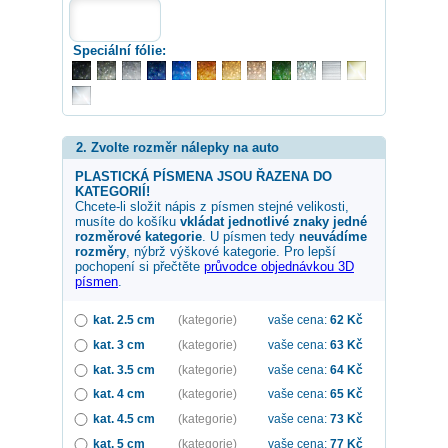
Speciální fólie:
2. Zvolte rozměr nálepky na auto
PLASTICKÁ PÍSMENA JSOU ŘAZENA DO
KATEGORIÍ!
Chcete-li složit nápis z písmen stejné velikosti,
musíte do košíku
vkládat jednotlivé znaky jedné
rozměrové kategorie
. U písmen tedy
neuvádíme
rozměry
, nýbrž výškové kategorie. Pro lepší
pochopení si přečtěte
průvodce objednávkou 3D
písmen
.
kat. 2.5 cm
(kategorie)
vaše cena:
62
Kč
kat. 3 cm
(kategorie)
vaše cena:
63
Kč
kat. 3.5 cm
(kategorie)
vaše cena:
64
Kč
kat. 4 cm
(kategorie)
vaše cena:
65
Kč
kat. 4.5 cm
(kategorie)
vaše cena:
73
Kč
kat. 5 cm
(kategorie)
vaše cena:
77
Kč