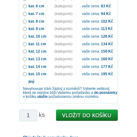
kat. 6 cm
(kategorie)
vaše cena:
83
Kč
kat. 7 cm
(kategorie)
vaše cena:
94
Kč
kat. 8 cm
(kategorie)
vaše cena:
102
Kč
kat. 9 cm
(kategorie)
vaše cena:
113
Kč
kat. 10 cm
(kategorie)
vaše cena:
126
Kč
kat. 11 cm
(kategorie)
vaše cena:
134
Kč
kat. 12 cm
(kategorie)
vaše cena:
150
Kč
kat. 13 cm
(kategorie)
vaše cena:
160
Kč
kat. 14 cm
(kategorie)
vaše cena:
177
Kč
kat. 15 cm
(kategorie)
vaše cena:
195
Kč
jiný
Nevyhovuje Vám žádný z rozměrů? Vyberte velikost,
která se nejvíce blíží Vašemu požadavku a
do poznámky
v košíku
uložte
požadovanou změnu rozměru.
ks