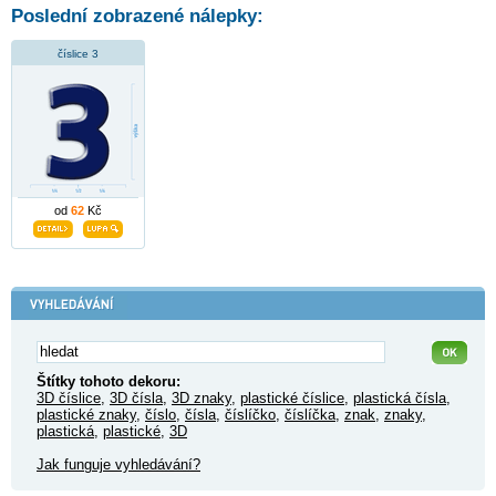
Poslední zobrazené nálepky:
číslice 3
od
62
Kč
Štítky tohoto dekoru:
3D číslice
,
3D čísla
,
3D znaky
,
plastické číslice
,
plastická čísla
,
plastické znaky
,
číslo
,
čísla
,
číslíčko
,
číslíčka
,
znak
,
znaky
,
plastická
,
plastické
,
3D
Jak funguje vyhledávání?