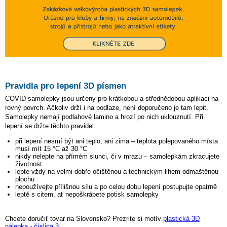
Pravidla pro lepení 3D písmen
COVID samolepky jsou určeny pro krátkobou a střednědobou aplikaci na
rovný povrch. Ačkoliv drží i na podlaze, není doporučeno je tam lepit.
Samolepky nemají podlahové lamino a hrozí po nich uklouznutí. Při
lepení se držte těchto pravidel:
při lepení nesmí být ani teplo, ani zima – teplota polepovaného místa
musí mít 15 °C až 30 °C
nikdy nelepte na přímém slunci, či v mrazu – samolepkám zkracujete
životnost
lepte vždy na velmi dobře očištěnou a technickým lihem odmaštěnou
plochu
nepoužívejte přílišnou sílu a po celou dobu lepení postupujte opatrně
leptě s citem, ať nepoškrábete potisk samolepky
Chcete doručiť tovar na Slovensko? Prezrite si motív
plastická 3D
nálepka - číslica 3