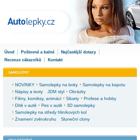
Úvod
Poštovné a balné
Nejčastější dotazy
Recenze zákazníků
Kontakt
NOVINKY
Samolepky na boky
Samolepky na kapotu
Nápisy a texty
JDM styl
Obrázky
Filmy, komiksy, animáci
Siluety
Profese a hobby
Dítě v autě
Pes v autě
3D samolepky
Samolepky na středy hliníkových kol
Znamení zvěrokruhu
Sluneční clony