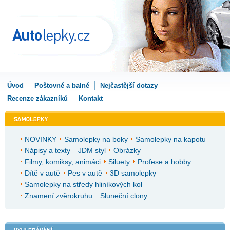
Úvod
Poštovné a balné
Nejčastější dotazy
Recenze zákazníků
Kontakt
NOVINKY
Samolepky na boky
Samolepky na kapotu
Nápisy a texty
JDM styl
Obrázky
Filmy, komiksy, animáci
Siluety
Profese a hobby
Dítě v autě
Pes v autě
3D samolepky
Samolepky na středy hliníkových kol
Znamení zvěrokruhu
Sluneční clony