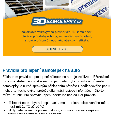
Pravidla pro lepení samolepek na auto
Základním pravidlem pro lepení nálepek na auto je trpělivost!
Přenášecí
fólie má slabší lepivost
– není to její vada, nýbrž vlastnost. Členité
samolepky je nutné správným přihlazením přenést z podkladového papíru
– chce to trochu cviku, protože díky nižší lepivosti přenášecí fólie to
může jít i hůř. Pro správné lepení dodržujte následující pravidla:
při lepení nesmí být ani teplo, ani zima – teplota polepovaného místa
musí mít 15 °C až 30 °C
nikdy nelepte ani na přímém slunci, či v mrazu – samolepkám