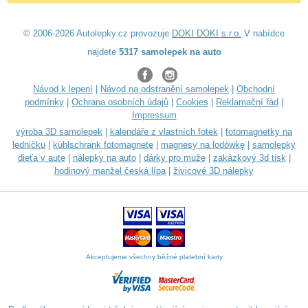
© 2006-2026 Autolepky.cz provozuje
DOKI DOKI s.r.o.
V nabídce
najdete
5317 samolepek na auto
Návod k lepení
|
Návod na odstranění samolepek
|
Obchodní
podmínky
|
Ochrana osobních údajů
|
Cookies
|
Reklamační řád
|
Impressum
výroba 3D samolepek
|
kalendáře z vlastních fotek
|
fotomagnetky na
ledničku
|
kühlschrank fotomagnete
|
magnesy na lodówkę
|
samolepky
dieťa v aute
|
nálepky na auto
|
dárky pro muže
|
zakázkový 3d tisk
|
hodinový manžel česká lípa
|
živicové 3D nálepky
Akceptujeme všechny běžné platební karty