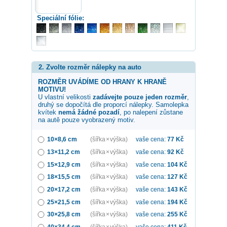
Speciální fólie:
2. Zvolte rozměr nálepky na auto
ROZMĚR UVÁDÍME OD HRANY K HRANĚ
MOTIVU!
U vlastní velikosti
zadávejte pouze jeden rozměr
,
druhý se dopočítá dle proporcí nálepky. Samolepka
kvítek
nemá žádné pozadí
, po nalepení zůstane
na autě pouze vyobrazený motiv.
10×8,6 cm
(šířka × výška)
vaše cena:
77
Kč
13×11,2 cm
(šířka × výška)
vaše cena:
92
Kč
15×12,9 cm
(šířka × výška)
vaše cena:
104
Kč
18×15,5 cm
(šířka × výška)
vaše cena:
127
Kč
20×17,2 cm
(šířka × výška)
vaše cena:
143
Kč
25×21,5 cm
(šířka × výška)
vaše cena:
194
Kč
30×25,8 cm
(šířka × výška)
vaše cena:
255
Kč
40×34,4 cm
(šířka × výška)
vaše cena:
411
Kč