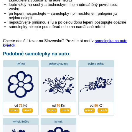
zkracujete životnost a na autě nedrží
lepte vždy na suchý a technickým lihem odmaštěný povrch bez
vosku
při lepení nespěchejte – samolepky i při nechtěném přilepení již
nejdou odlepit
nepoužívejte přílišnou sílu a po celou dobu lepení postupujte opatrně
samolepky nelepte pod stěrač nebo na namáhané místo
Chcete doručiť tovar na Slovensko? Prezrite si motív
samolepka na auto
kvietok
Podobné samolepky na auto:
kvítek
ibiškový kvítek
kvítek ibišku
od
71
Kč
od
70
Kč
od
80
Kč
kvítek ibišku
kvítek