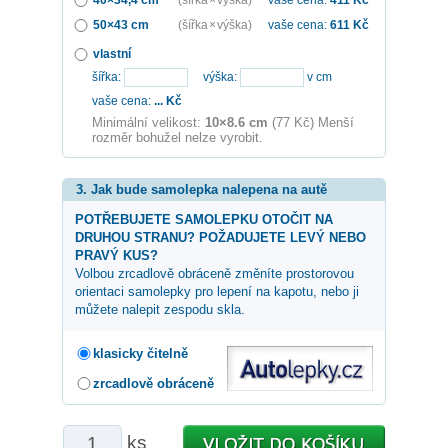
50×43 cm
(šířka × výška)
vaše cena:
611
Kč
vlastní
šířka:
výška:
v cm
vaše cena:
...
Kč
Minimální velikost:
10×8.6 cm
(77 Kč) Menší
rozměr bohužel nelze vyrobit.
3. Jak bude samolepka nalepena na autě
POTŘEBUJETE SAMOLEPKU OTOČIT NA
DRUHOU STRANU? POŽADUJETE LEVÝ NEBO
PRAVÝ KUS?
Volbou zrcadlově obráceně změníte prostorovou
orientaci samolepky pro lepení na kapotu, nebo ji
můžete nalepit zespodu skla.
klasicky čitelně
zrcadlově obráceně
ks