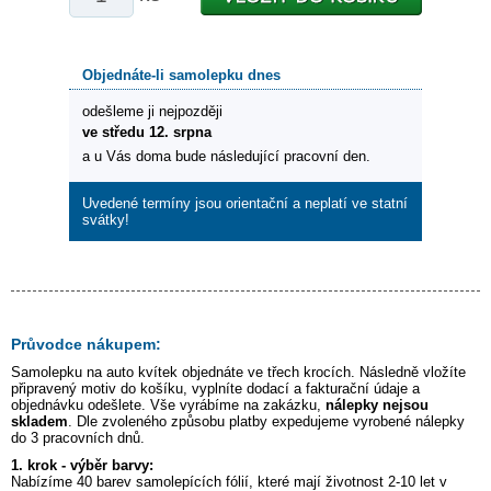
Objednáte-li samolepku dnes
odešleme ji nejpozději
ve středu 12. srpna
a u Vás doma bude následující pracovní den.
Uvedené termíny jsou orientační a neplatí ve statní
svátky!
Průvodce nákupem:
Samolepku na auto
kvítek
objednáte ve třech krocích. Následně vložíte
připravený motiv do košíku, vyplníte dodací a fakturační údaje a
objednávku odešlete. Vše vyrábíme na zakázku,
nálepky nejsou
skladem
. Dle zvoleného způsobu platby expedujeme vyrobené nálepky
do 3 pracovních dnů.
1. krok - výběr barvy:
Nabízíme 40 barev samolepících fólií, které mají životnost 2-10 let v