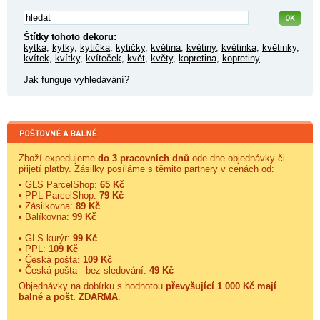
Štítky tohoto dekoru:
kytka
,
kytky
,
kytička
,
kytičky
,
květina
,
květiny
,
květinka
,
květinky
,
kvítek
,
kvítky
,
kvíteček
,
květ
,
květy
,
kopretina
,
kopretiny
Jak funguje vyhledávání?
Zboží expedujeme
do 3 pracovních dnů
ode dne objednávky či
přijetí platby. Zásilky posíláme s těmito partnery v cenách od:
• GLS ParcelShop:
65 Kč
• PPL ParcelShop:
79 Kč
• Zásilkovna:
89 Kč
• Balíkovna:
99 Kč
• GLS kurýr:
99 Kč
• PPL:
109 Kč
• Česká pošta:
109 Kč
• Česká pošta - bez sledování:
49 Kč
Objednávky na dobírku s hodnotou
převyšující 1 000 Kč mají
balné a
pošt. ZDARMA
.