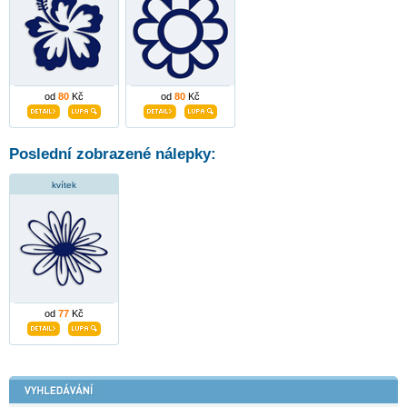
od
80
Kč
od
80
Kč
Poslední zobrazené nálepky:
kvítek
od
77
Kč