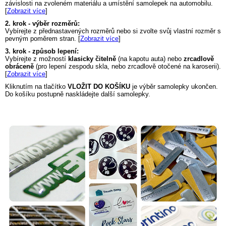
závislosti na zvoleném materiálu a umístění samolepek na automobilu.
[
Zobrazit více
]
2. krok - výběr rozměrů:
Vybírejte z přednastavených rozměrů nebo si zvolte svůj vlastní rozměr s
pevným poměrem stran. [
Zobrazit více
]
3. krok - způsob lepení:
Vybírejte z možností
klasicky čitelně
(na kapotu auta) nebo
zrcadlově
obráceně
(pro lepení zespodu skla, nebo zrcadlově otočené na karoserii).
[
Zobrazit více
]
Kliknutím na tlačítko
VLOŽIT DO KOŠÍKU
je výběr samolepky ukončen.
Do košíku postupně naskládejte další samolepky.