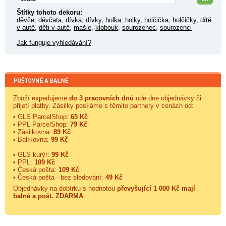
Štítky tohoto dekoru:
děvče
,
děvčata
,
dívka
,
dívky
,
holka
,
holky
,
holčička
,
holčičky
,
dítě
v autě
,
děti v autě
,
mašle
,
klobouk
,
sourozenec
,
sourozenci
Jak funguje vyhledávání?
Zboží expedujeme
do 3 pracovních dnů
ode dne objednávky či
přijetí platby. Zásilky posíláme s těmito partnery v cenách od:
• GLS ParcelShop:
65 Kč
• PPL ParcelShop:
79 Kč
• Zásilkovna:
89 Kč
• Balíkovna:
99 Kč
• GLS kurýr:
99 Kč
• PPL:
109 Kč
• Česká pošta:
109 Kč
• Česká pošta - bez sledování:
49 Kč
Objednávky na dobírku s hodnotou
převyšující 1 000 Kč mají
balné a
pošt. ZDARMA
.