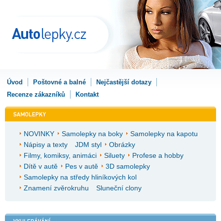
Úvod
Poštovné a balné
Nejčastější dotazy
Recenze zákazníků
Kontakt
NOVINKY
Samolepky na boky
Samolepky na kapotu
Nápisy a texty
JDM styl
Obrázky
Filmy, komiksy, animáci
Siluety
Profese a hobby
Dítě v autě
Pes v autě
3D samolepky
Samolepky na středy hliníkových kol
Znamení zvěrokruhu
Sluneční clony