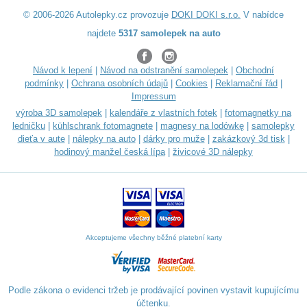
© 2006-2026 Autolepky.cz provozuje
DOKI DOKI s.r.o.
V nabídce
najdete
5317 samolepek na auto
Návod k lepení
|
Návod na odstranění samolepek
|
Obchodní
podmínky
|
Ochrana osobních údajů
|
Cookies
|
Reklamační řád
|
Impressum
výroba 3D samolepek
|
kalendáře z vlastních fotek
|
fotomagnetky na
ledničku
|
kühlschrank fotomagnete
|
magnesy na lodówkę
|
samolepky
dieťa v aute
|
nálepky na auto
|
dárky pro muže
|
zakázkový 3d tisk
|
hodinový manžel česká lípa
|
živicové 3D nálepky
Akceptujeme všechny běžné platební karty
Podle zákona o evidenci tržeb je prodávající povinen vystavit kupujícímu
účtenku.