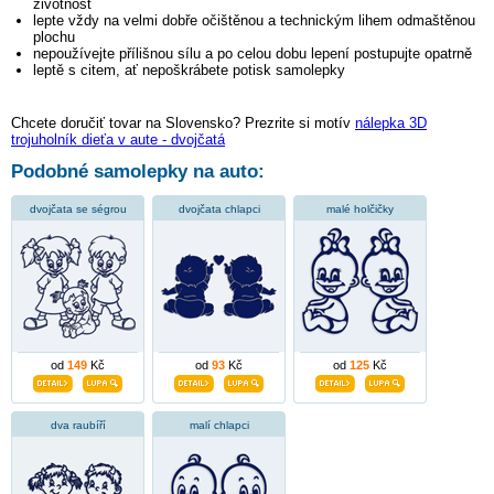
životnost
lepte vždy na velmi dobře očištěnou a technickým lihem odmaštěnou
plochu
nepoužívejte přílišnou sílu a po celou dobu lepení postupujte opatrně
leptě s citem, ať nepoškrábete potisk samolepky
Chcete doručiť tovar na Slovensko? Prezrite si motív
nálepka 3D
trojuholník dieťa v aute - dvojčatá
Podobné samolepky na auto:
dvojčata se ségrou
dvojčata chlapci
malé holčičky
od
149
Kč
od
93
Kč
od
125
Kč
dva raubíří
malí chlapci