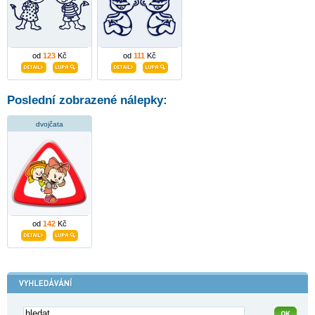
od
123
Kč
od
111
Kč
Poslední zobrazené nálepky:
dvojčata
od
142
Kč