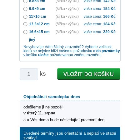
8.8×8 cm
(šířka × výška)
vaše cena:
142
Kč
9.9×9 cm
(šířka × výška)
vaše cena:
154
Kč
11×10 cm
(šířka × výška)
vaše cena:
166
Kč
13.3×12 cm
(šířka × výška)
vaše cena:
184
Kč
16.6×15 cm
(šířka × výška)
vaše cena:
220
Kč
jiný
Nevyhovuje Vám žádný z rozměrů? Vyberte velikost,
která se nejvíce blíží Vašemu požadavku a
do poznámky
v košíku
uložte
požadovanou změnu rozměru.
ks
Objednáte-li samolepku dnes
odešleme ji nejpozději
v úterý 11. srpna
a u Vás doma bude následující pracovní den.
Uvedené termíny jsou orientační a neplatí ve statní
svátky!