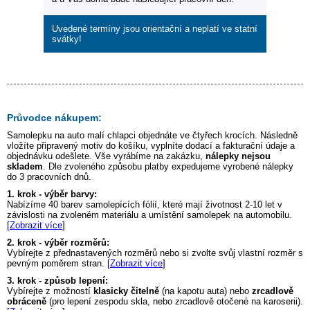
Uvedené termíny jsou orientační a neplatí ve statní
svátky!
Průvodce nákupem:
Samolepku na auto
malí chlapci
objednáte ve čtyřech krocích. Následně
vložíte připravený motiv do košíku, vyplníte dodací a fakturační údaje a
objednávku odešlete. Vše vyrábíme na zakázku,
nálepky nejsou
skladem
. Dle zvoleného způsobu platby expedujeme vyrobené nálepky
do 3 pracovních dnů.
1. krok - výběr barvy:
Nabízíme 40 barev samolepících fólií, které mají životnost 2-10 let v
závislosti na zvoleném materiálu a umístění samolepek na automobilu.
[
Zobrazit více
]
2. krok - výběr rozměrů:
Vybírejte z přednastavených rozměrů nebo si zvolte svůj vlastní rozměr s
pevným poměrem stran. [
Zobrazit více
]
3. krok - způsob lepení:
Vybírejte z možností
klasicky čitelně
(na kapotu auta) nebo
zrcadlově
obráceně
(pro lepení zespodu skla, nebo zrcadlově otočené na karoserii).