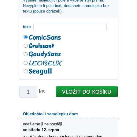
Vyplňte následující pole a vyberte styl písma.
Nevyplníte-li pole
text
, dostanete samolepku bez
textu (pouze obrázek).
text:
ks
Objednáte-li samolepku dnes
odešleme ji nejpozději
ve středu 12. srpna
a u Vás doma bude následující pracovní den.