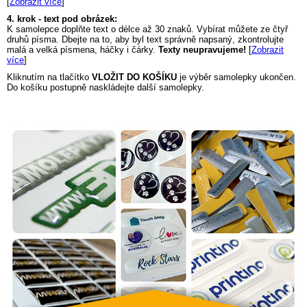
[
Zobrazit více
]
4. krok - text pod obrázek:
K samolepce doplňte text o délce až 30 znaků. Vybírat můžete ze čtyř
druhů písma. Dbejte na to, aby byl text správně napsaný, zkontrolujte
malá a velká písmena, háčky i čárky.
Texty neupravujeme!
[
Zobrazit
více
]
Kliknutím na tlačítko
VLOŽIT DO KOŠÍKU
je výběr samolepky ukončen.
Do košíku postupně naskládejte další samolepky.