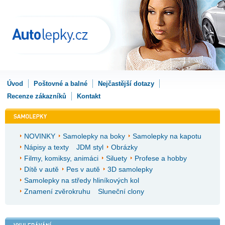
Úvod
Poštovné a balné
Nejčastější dotazy
Recenze zákazníků
Kontakt
NOVINKY
Samolepky na boky
Samolepky na kapotu
Nápisy a texty
JDM styl
Obrázky
Filmy, komiksy, animáci
Siluety
Profese a hobby
Dítě v autě
Pes v autě
3D samolepky
Samolepky na středy hliníkových kol
Znamení zvěrokruhu
Sluneční clony