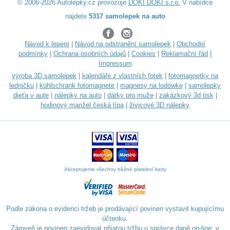
© 2006-2026 Autolepky.cz provozuje
DOKI DOKI s.r.o.
V nabídce
najdete
5317 samolepek na auto
Návod k lepení
|
Návod na odstranění samolepek
|
Obchodní
podmínky
|
Ochrana osobních údajů
|
Cookies
|
Reklamační řád
|
Impressum
výroba 3D samolepek
|
kalendáře z vlastních fotek
|
fotomagnetky na
ledničku
|
kühlschrank fotomagnete
|
magnesy na lodówkę
|
samolepky
dieťa v aute
|
nálepky na auto
|
dárky pro muže
|
zakázkový 3d tisk
|
hodinový manžel česká lípa
|
živicové 3D nálepky
Akceptujeme všechny běžné platební karty
Podle zákona o evidenci tržeb je prodávající povinen vystavit kupujícímu
účtenku.
Zároveň je povinen zaevidovat přijatou tržbu u správce daně on-line; v