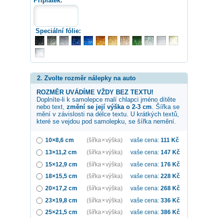
Příplatek:
Speciální fólie:
2. Zvolte rozměr nálepky na auto
ROZMĚR UVÁDÍME VŽDY BEZ TEXTU!
Doplníte-li k samolepce
malí chlapci
jméno dítěte
nebo text,
změní se její výška o 2-3 cm
. Šířka se
mění v závislosti na délce textu. U krátkých textů,
které se vejdou pod samolepku, se šířka nemění.
10×8,6 cm
(šířka × výška)
vaše cena:
111
Kč
13×11,2 cm
(šířka × výška)
vaše cena:
147
Kč
15×12,9 cm
(šířka × výška)
vaše cena:
176
Kč
18×15,5 cm
(šířka × výška)
vaše cena:
228
Kč
20×17,2 cm
(šířka × výška)
vaše cena:
268
Kč
23×19,8 cm
(šířka × výška)
vaše cena:
336
Kč
25×21,5 cm
(šířka × výška)
vaše cena:
386
Kč