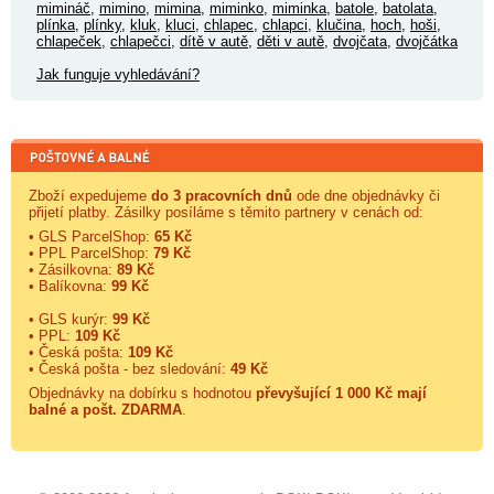
mimináč
,
mimino
,
mimina
,
miminko
,
miminka
,
batole
,
batolata
,
plínka
,
plínky
,
kluk
,
kluci
,
chlapec
,
chlapci
,
klučina
,
hoch
,
hoši
,
chlapeček
,
chlapečci
,
dítě v autě
,
děti v autě
,
dvojčata
,
dvojčátka
Jak funguje vyhledávání?
Zboží expedujeme
do 3 pracovních dnů
ode dne objednávky či
přijetí platby. Zásilky posíláme s těmito partnery v cenách od:
• GLS ParcelShop:
65 Kč
• PPL ParcelShop:
79 Kč
• Zásilkovna:
89 Kč
• Balíkovna:
99 Kč
• GLS kurýr:
99 Kč
• PPL:
109 Kč
• Česká pošta:
109 Kč
• Česká pošta - bez sledování:
49 Kč
Objednávky na dobírku s hodnotou
převyšující 1 000 Kč mají
balné a
pošt. ZDARMA
.