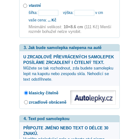
vlastní
šířka:
výška:
v cm
vaše cena:
...
Kč
Minimální velikost:
10×8.6 cm
(111 Kč) Menší
rozměr bohužel nelze vyrobit.
3. Jak bude samolepka nalepena na autě
U ZRCADLOVĚ PŘEVRÁCENÝCH SAMOLEPEK
POSÍLÁME ZRCADLENÝ I ČITELNÝ TEXT.
Můžete se tak rozhodnout, zda budete samolepku
lepit na kapotu nebo zespodu skla. Nehodící se
text odstřihnete.
klasicky čitelně
zrcadlově obráceně
4. Text pod samolepkou
PŘIPOJTE JMÉNO NEBO TEXT O DÉLCE 30
ZNAKŮ.