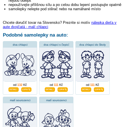
nejdou odlepit
nepoužívejte přílišnou sílu a po celou dobu lepení postupujte opatrně
samolepky nelepte pod stěrač nebo na namáhané místo
Chcete doručiť tovar na Slovensko? Prezrite si motív
nálepka dieťa v
aute dvojčatá - malí chlapci
Podobné samolepky na auto:
dva chlapci
dva chlapci s čepicí
dva chlapci do školy
od
132
Kč
od
111
Kč
od
111
Kč
malí sourozenci
malí sourozenci