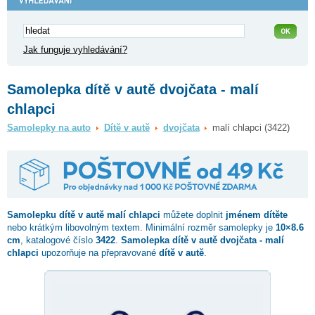
Jak funguje vyhledávání?
Samolepka dítě v autě dvojčata - malí
chlapci
Samolepky na auto
Dítě v autě
dvojčata
malí chlapci (3422)
Samolepku dítě v autě
malí chlapci
můžete doplnit
jménem dítěte
nebo krátkým libovolným textem. Minimální rozměr samolepky je
10×8.6
cm
, katalogové číslo
3422
.
Samolepka dítě v autě dvojčata - malí
chlapci
upozorňuje na přepravované
dítě v autě
.