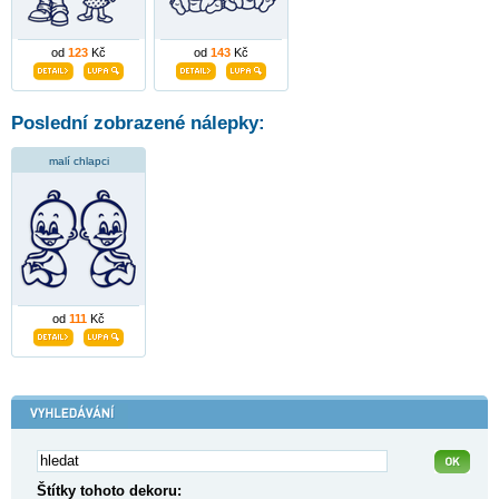
od
123
Kč
od
143
Kč
Poslední zobrazené nálepky:
malí chlapci
od
111
Kč
Štítky tohoto dekoru: