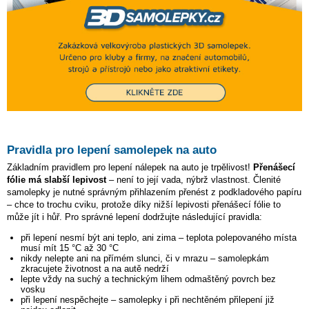
Pravidla pro lepení samolepek na auto
Základním pravidlem pro lepení nálepek na auto je trpělivost!
Přenášecí
fólie má slabší lepivost
– není to její vada, nýbrž vlastnost. Členité
samolepky je nutné správným přihlazením přenést z podkladového papíru
– chce to trochu cviku, protože díky nižší lepivosti přenášecí fólie to
může jít i hůř. Pro správné lepení dodržujte následující pravidla:
při lepení nesmí být ani teplo, ani zima – teplota polepovaného místa
musí mít 15 °C až 30 °C
nikdy nelepte ani na přímém slunci, či v mrazu – samolepkám
zkracujete životnost a na autě nedrží
lepte vždy na suchý a technickým lihem odmaštěný povrch bez
vosku
při lepení nespěchejte – samolepky i při nechtěném přilepení již