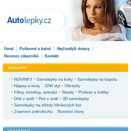
Úvod
Poštovné a balné
Nejčastější dotazy
Recenze zákazníků
Kontakt
NOVINKY
Samolepky na boky
Samolepky na kapotu
Nápisy a texty
JDM styl
Obrázky
Filmy, komiksy, animáci
Siluety
Profese a hobby
Dítě v autě
Pes v autě
3D samolepky
Samolepky na středy hliníkových kol
Znamení zvěrokruhu
Sluneční clony