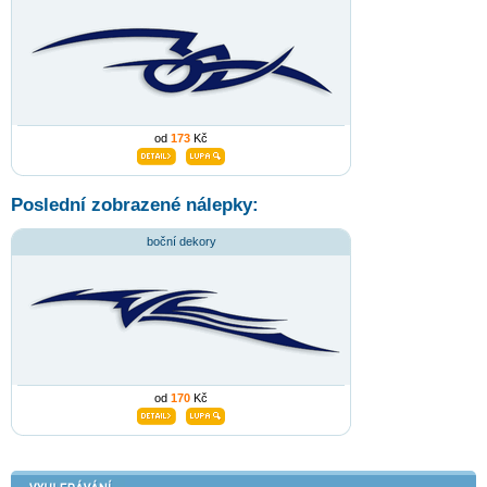
od
173
Kč
Poslední zobrazené nálepky:
boční dekory
od
170
Kč