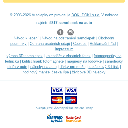
© 2006-2026 Autolepky.cz provozuje
DOKI DOKI s.r.o.
V nabídce
najdete
5317 samolepek na auto
Návod k lepení
|
Návod na odstranění samolepek
|
Obchodní
podmínky
|
Ochrana osobních údajů
|
Cookies
|
Reklamační řád
|
Impressum
výroba 3D samolepek
|
kalendáře z vlastních fotek
|
fotomagnetky na
ledničku
|
kühlschrank fotomagnete
|
magnesy na lodówkę
|
samolepky
dieťa v aute
|
nálepky na auto
|
dárky pro muže
|
zakázkový 3d tisk
|
hodinový manžel česká lípa
|
živicové 3D nálepky
Akceptujeme všechny běžné platební karty