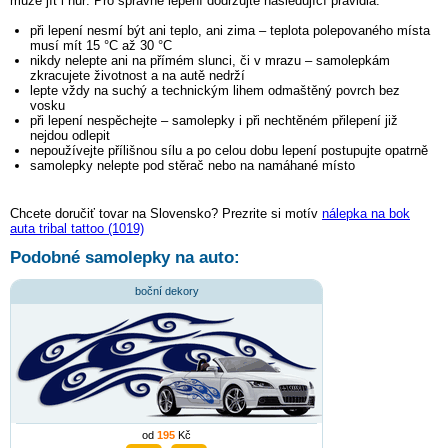
může jít i hůř. Pro správné lepení dodržujte následující pravidla:
při lepení nesmí být ani teplo, ani zima – teplota polepovaného místa
musí mít 15 °C až 30 °C
nikdy nelepte ani na přímém slunci, či v mrazu – samolepkám
zkracujete životnost a na autě nedrží
lepte vždy na suchý a technickým lihem odmaštěný povrch bez
vosku
při lepení nespěchejte – samolepky i při nechtěném přilepení již
nejdou odlepit
nepoužívejte přílišnou sílu a po celou dobu lepení postupujte opatrně
samolepky nelepte pod stěrač nebo na namáhané místo
Chcete doručiť tovar na Slovensko? Prezrite si motív
nálepka na bok
auta tribal tattoo (1019)
Podobné samolepky na auto:
boční dekory
od
195
Kč