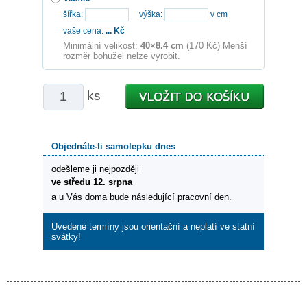
šířka:
výška:
v cm
vaše cena:
...
Kč
Minimální velikost:
40×8.4 cm
(170 Kč) Menší
rozměr bohužel nelze vyrobit.
ks
Objednáte-li samolepku dnes
odešleme ji nejpozději
ve středu 12. srpna
a u Vás doma bude následující pracovní den.
Uvedené termíny jsou orientační a neplatí ve statní
svátky!