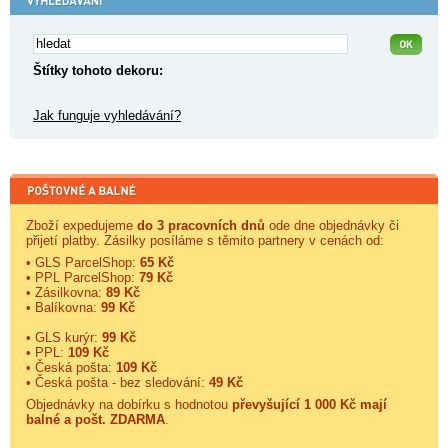
Štítky tohoto dekoru:
Jak funguje vyhledávání?
Zboží expedujeme
do 3 pracovních dnů
ode dne objednávky či
přijetí platby. Zásilky posíláme s těmito partnery v cenách od:
• GLS ParcelShop:
65 Kč
• PPL ParcelShop:
79 Kč
• Zásilkovna:
89 Kč
• Balíkovna:
99 Kč
• GLS kurýr:
99 Kč
• PPL:
109 Kč
• Česká pošta:
109 Kč
• Česká pošta - bez sledování:
49 Kč
Objednávky na dobírku s hodnotou
převyšující 1 000 Kč mají
balné a
pošt. ZDARMA
.