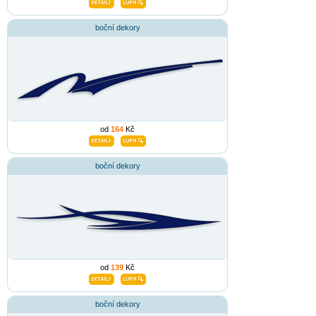
boční dekory
od
164
Kč
boční dekory
od
139
Kč
boční dekory