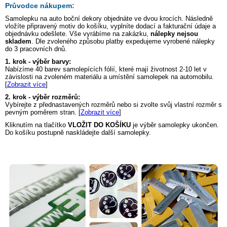
Průvodce nákupem:
Samolepku na auto
boční dekory
objednáte ve dvou krocích. Následně
vložíte připravený motiv do košíku, vyplníte dodací a fakturační údaje a
objednávku odešlete. Vše vyrábíme na zakázku,
nálepky nejsou
skladem
. Dle zvoleného způsobu platby expedujeme vyrobené nálepky
do 3 pracovních dnů.
1. krok - výběr barvy:
Nabízíme 40 barev samolepících fólií, které mají životnost 2-10 let v
závislosti na zvoleném materiálu a umístění samolepek na automobilu.
[
Zobrazit více
]
2. krok - výběr rozměrů:
Vybírejte z přednastavených rozměrů nebo si zvolte svůj vlastní rozměr s
pevným poměrem stran. [
Zobrazit více
]
Kliknutím na tlačítko
VLOŽIT DO KOŠÍKU
je výběr samolepky ukončen.
Do košíku postupně naskládejte další samolepky.