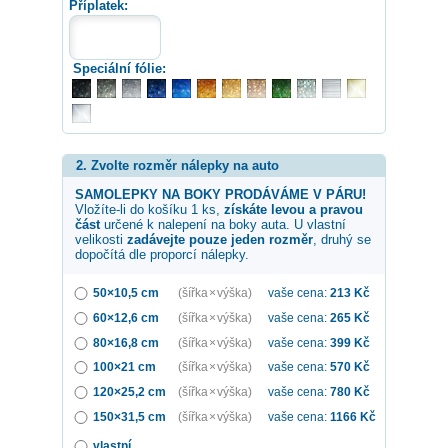
Příplatek:
Speciální fólie:
2. Zvolte rozměr nálepky na auto
SAMOLEPKY NA BOKY PRODÁVÁME V PÁRU!
Vložíte-li do košíku 1 ks,
získáte levou a pravou
část
určené k nalepení na boky auta. U vlastní
velikosti
zadávejte pouze jeden rozměr
, druhý se
dopočítá dle proporcí nálepky.
50×10,5 cm
(šířka × výška)
vaše cena:
213
Kč
60×12,6 cm
(šířka × výška)
vaše cena:
265
Kč
80×16,8 cm
(šířka × výška)
vaše cena:
399
Kč
100×21 cm
(šířka × výška)
vaše cena:
570
Kč
120×25,2 cm
(šířka × výška)
vaše cena:
780
Kč
150×31,5 cm
(šířka × výška)
vaše cena:
1166
Kč
vlastní