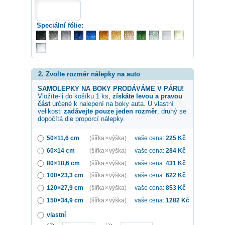
Speciální fólie:
2. Zvolte rozměr nálepky na auto
SAMOLEPKY NA BOKY PRODÁVÁME V PÁRU!
Vložíte-li do košíku 1 ks,
získáte levou a pravou
část
určené k nalepení na boky auta. U vlastní
velikosti
zadávejte pouze jeden rozměr
, druhý se
dopočítá dle proporcí nálepky.
50×11,6 cm
(šířka × výška)
vaše cena:
225
Kč
60×14 cm
(šířka × výška)
vaše cena:
284
Kč
80×18,6 cm
(šířka × výška)
vaše cena:
431
Kč
100×23,3 cm
(šířka × výška)
vaše cena:
622
Kč
120×27,9 cm
(šířka × výška)
vaše cena:
853
Kč
150×34,9 cm
(šířka × výška)
vaše cena:
1282
Kč
vlastní