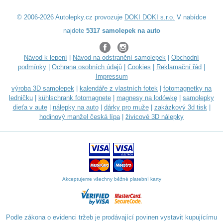
© 2006-2026 Autolepky.cz provozuje
DOKI DOKI s.r.o.
V nabídce
najdete
5317 samolepek na auto
Návod k lepení
|
Návod na odstranění samolepek
|
Obchodní
podmínky
|
Ochrana osobních údajů
|
Cookies
|
Reklamační řád
|
Impressum
výroba 3D samolepek
|
kalendáře z vlastních fotek
|
fotomagnetky na
ledničku
|
kühlschrank fotomagnete
|
magnesy na lodówkę
|
samolepky
dieťa v aute
|
nálepky na auto
|
dárky pro muže
|
zakázkový 3d tisk
|
hodinový manžel česká lípa
|
živicové 3D nálepky
Akceptujeme všechny běžné platební karty
Podle zákona o evidenci tržeb je prodávající povinen vystavit kupujícímu