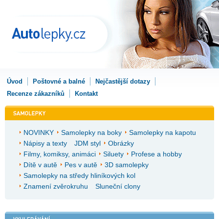
Úvod
Poštovné a balné
Nejčastější dotazy
Recenze zákazníků
Kontakt
NOVINKY
Samolepky na boky
Samolepky na kapotu
Nápisy a texty
JDM styl
Obrázky
Filmy, komiksy, animáci
Siluety
Profese a hobby
Dítě v autě
Pes v autě
3D samolepky
Samolepky na středy hliníkových kol
Znamení zvěrokruhu
Sluneční clony