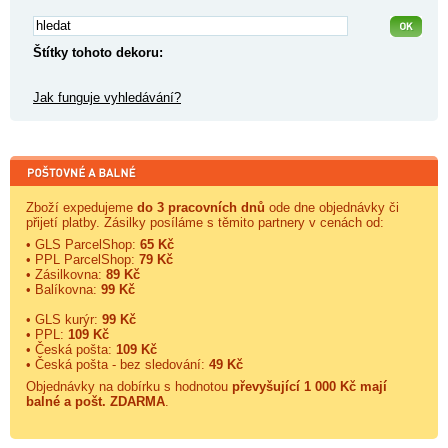
Štítky tohoto dekoru:
Jak funguje vyhledávání?
Zboží expedujeme
do 3 pracovních dnů
ode dne objednávky či
přijetí platby. Zásilky posíláme s těmito partnery v cenách od:
• GLS ParcelShop:
65 Kč
• PPL ParcelShop:
79 Kč
• Zásilkovna:
89 Kč
• Balíkovna:
99 Kč
• GLS kurýr:
99 Kč
• PPL:
109 Kč
• Česká pošta:
109 Kč
• Česká pošta - bez sledování:
49 Kč
Objednávky na dobírku s hodnotou
převyšující 1 000 Kč mají
balné a
pošt. ZDARMA
.