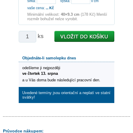
šířka:
výška:
v cm
vaše cena:
...
Kč
Minimální velikost:
40×9.3 cm
(178 Kč) Menší
rozměr bohužel nelze vyrobit.
ks
Objednáte-li samolepku dnes
odešleme ji nejpozději
ve čtvrtek 13. srpna
a u Vás doma bude následující pracovní den.
Uvedené termíny jsou orientační a neplatí ve statní
svátky!
Průvodce nákupem: