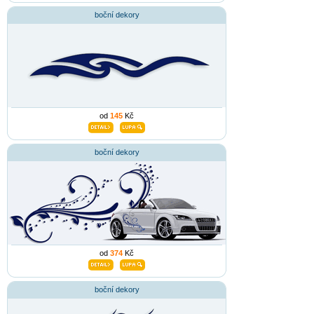
boční dekory
od
145
Kč
boční dekory
od
374
Kč
boční dekory