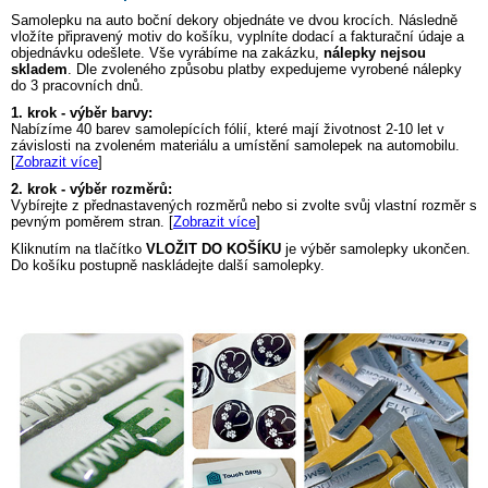
Samolepku na auto
boční dekory
objednáte ve dvou krocích. Následně
vložíte připravený motiv do košíku, vyplníte dodací a fakturační údaje a
objednávku odešlete. Vše vyrábíme na zakázku,
nálepky nejsou
skladem
. Dle zvoleného způsobu platby expedujeme vyrobené nálepky
do 3 pracovních dnů.
1. krok - výběr barvy:
Nabízíme 40 barev samolepících fólií, které mají životnost 2-10 let v
závislosti na zvoleném materiálu a umístění samolepek na automobilu.
[
Zobrazit více
]
2. krok - výběr rozměrů:
Vybírejte z přednastavených rozměrů nebo si zvolte svůj vlastní rozměr s
pevným poměrem stran. [
Zobrazit více
]
Kliknutím na tlačítko
VLOŽIT DO KOŠÍKU
je výběr samolepky ukončen.
Do košíku postupně naskládejte další samolepky.