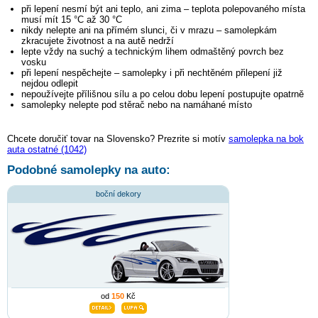
při lepení nesmí být ani teplo, ani zima – teplota polepovaného místa
musí mít 15 °C až 30 °C
nikdy nelepte ani na přímém slunci, či v mrazu – samolepkám
zkracujete životnost a na autě nedrží
lepte vždy na suchý a technickým lihem odmaštěný povrch bez
vosku
při lepení nespěchejte – samolepky i při nechtěném přilepení již
nejdou odlepit
nepoužívejte přílišnou sílu a po celou dobu lepení postupujte opatrně
samolepky nelepte pod stěrač nebo na namáhané místo
Chcete doručiť tovar na Slovensko? Prezrite si motív
samolepka na bok
auta ostatné (1042)
Podobné samolepky na auto:
boční dekory
od
150
Kč