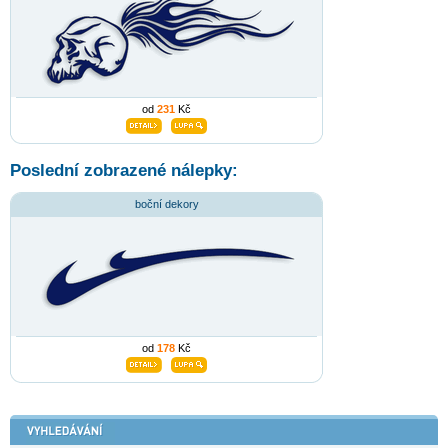
od
231
Kč
Poslední zobrazené nálepky:
boční dekory
od
178
Kč