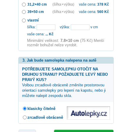
31,2×40 cm
(šířka × výška)
vaše cena:
378
Kč
39×50 cm
(šířka × výška)
vaše cena:
560
Kč
vlastní
šířka:
výška:
v cm
vaše cena:
...
Kč
Minimální velikost:
7.8×10 cm
(75 Kč) Menší
rozměr bohužel nelze vyrobit.
3. Jak bude samolepka nalepena na autě
POTŘEBUJETE SAMOLEPKU OTOČIT NA
DRUHOU STRANU? POŽADUJETE LEVÝ NEBO
PRAVÝ KUS?
Volbou zrcadlově obráceně změníte prostorovou
orientaci samolepky pro lepení na kapotu, nebo ji
můžete nalepit zespodu skla.
klasicky čitelně
zrcadlově obráceně