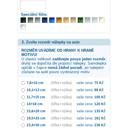
Speciální fólie:
2. Zvolte rozměr nálepky na auto
ROZMĚR UVÁDÍME OD HRANY K HRANĚ
MOTIVU!
U vlastní velikosti
zadávejte pouze jeden rozměr
,
druhý se dopočítá dle proporcí nálepky. Samolepka
opičák v čapce
nemá žádné pozadí
, po nalepení
zůstane na autě pouze vyobrazený motiv.
7,8×10 cm
(šířka × výška)
vaše cena:
75
Kč
10,1×13 cm
(šířka × výška)
vaše cena:
88
Kč
11,7×15 cm
(šířka × výška)
vaše cena:
100
Kč
14×18 cm
(šířka × výška)
vaše cena:
120
Kč
15,6×20 cm
(šířka × výška)
vaše cena:
135
Kč
19,5×25 cm
(šířka × výška)
vaše cena:
181
Kč
23,4×30 cm
(šířka × výška)
vaše cena:
236
Kč