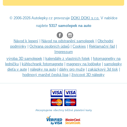
© 2006-2026 Autolepky.cz provozuje
DOKI DOKI s.r.o.
V nabídce
najdete
5317 samolepek na auto
Návod k lepení
|
Návod na odstranění samolepek
|
Obchodní
podmínky
|
Ochrana osobních údajů
|
Cookies
|
Reklamační řád
|
Impressum
výroba 3D samolepek
|
kalendáře z vlastních fotek
|
fotomagnetky na
ledničku
|
kühlschrank fotomagnete
|
magnesy na lodówkę
|
samolepky
dieťa v aute
|
nálepky na auto
|
dárky pro muže
|
zakázkový 3d tisk
|
hodinový manžel česká lípa
|
živicové 3D nálepky
Akceptujeme všechny běžné platební karty