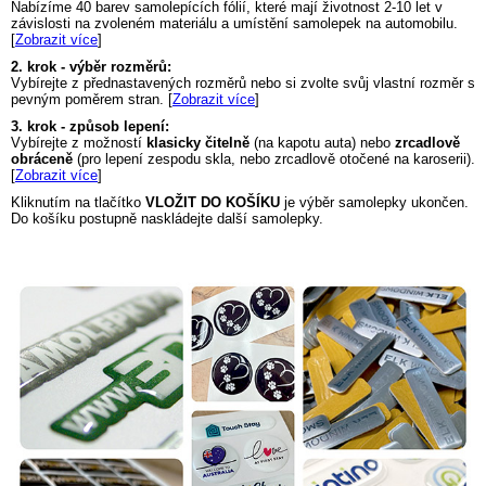
Nabízíme 40 barev samolepících fólií, které mají životnost 2-10 let v
závislosti na zvoleném materiálu a umístění samolepek na automobilu.
[
Zobrazit více
]
2. krok - výběr rozměrů:
Vybírejte z přednastavených rozměrů nebo si zvolte svůj vlastní rozměr s
pevným poměrem stran. [
Zobrazit více
]
3. krok - způsob lepení:
Vybírejte z možností
klasicky čitelně
(na kapotu auta) nebo
zrcadlově
obráceně
(pro lepení zespodu skla, nebo zrcadlově otočené na karoserii).
[
Zobrazit více
]
Kliknutím na tlačítko
VLOŽIT DO KOŠÍKU
je výběr samolepky ukončen.
Do košíku postupně naskládejte další samolepky.