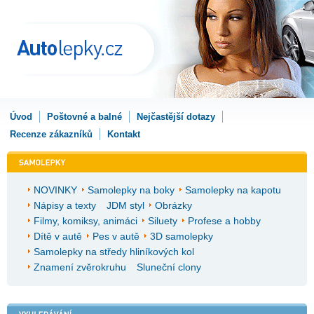
Úvod
Poštovné a balné
Nejčastější dotazy
Recenze zákazníků
Kontakt
NOVINKY
Samolepky na boky
Samolepky na kapotu
Nápisy a texty
JDM styl
Obrázky
Filmy, komiksy, animáci
Siluety
Profese a hobby
Dítě v autě
Pes v autě
3D samolepky
Samolepky na středy hliníkových kol
Znamení zvěrokruhu
Sluneční clony