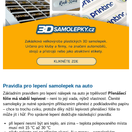
Pravidla pro lepení samolepek na auto
Základním pravidlem pro lepení nálepek na auto je trpělivost!
Přenášecí
fólie má slabší lepivost
– není to její vada, nýbrž vlastnost. Členité
samolepky je nutné správným přihlazením přenést z podkladového papíru
– chce to trochu cviku, protože díky nižší lepivosti přenášecí fólie to
může jít i hůř. Pro správné lepení dodržujte následující pravidla:
při lepení nesmí být ani teplo, ani zima – teplota polepovaného místa
musí mít 15 °C až 30 °C