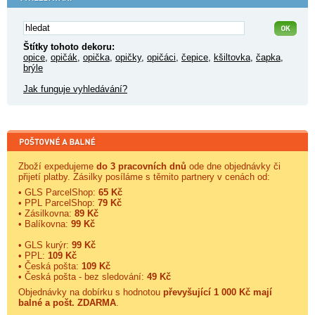
Štítky tohoto dekoru:
opice
,
opičák
,
opička
,
opičky
,
opičáci
,
čepice
,
kšiltovka
,
čapka
,
brýle
Jak funguje vyhledávání?
Zboží expedujeme
do 3 pracovních dnů
ode dne objednávky či
přijetí platby. Zásilky posíláme s těmito partnery v cenách od:
• GLS ParcelShop:
65 Kč
• PPL ParcelShop:
79 Kč
• Zásilkovna:
89 Kč
• Balíkovna:
99 Kč
• GLS kurýr:
99 Kč
• PPL:
109 Kč
• Česká pošta:
109 Kč
• Česká pošta - bez sledování:
49 Kč
Objednávky na dobírku s hodnotou
převyšující 1 000 Kč mají
balné a
pošt. ZDARMA
.