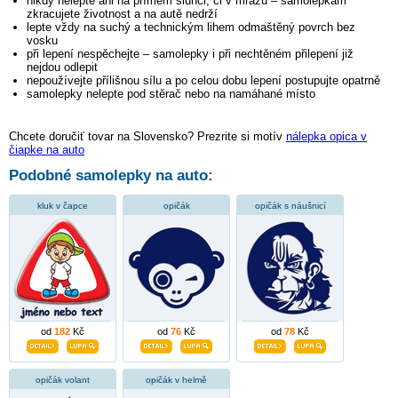
nikdy nelepte ani na přímém slunci, či v mrazu – samolepkám
zkracujete životnost a na autě nedrží
lepte vždy na suchý a technickým lihem odmaštěný povrch bez
vosku
při lepení nespěchejte – samolepky i při nechtěném přilepení již
nejdou odlepit
nepoužívejte přílišnou sílu a po celou dobu lepení postupujte opatrně
samolepky nelepte pod stěrač nebo na namáhané místo
Chcete doručiť tovar na Slovensko? Prezrite si motív
nálepka opica v
čiapke na auto
Podobné samolepky na auto:
kluk v čapce
opičák
opičák s náušnicí
od
182
Kč
od
76
Kč
od
78
Kč
opičák volant
opičák v helmě