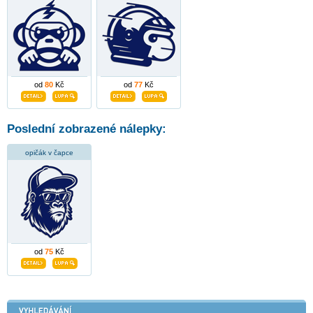
od
80
Kč
od
77
Kč
Poslední zobrazené nálepky:
opičák v čapce
od
75
Kč