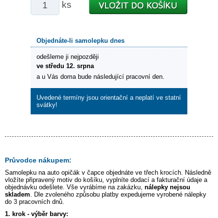
ks
Objednáte-li samolepku dnes
odešleme ji nejpozději
ve středu 12. srpna
a u Vás doma bude následující pracovní den.
Uvedené termíny jsou orientační a neplatí ve statní
svátky!
Průvodce nákupem:
Samolepku na auto
opičák v čapce
objednáte ve třech krocích. Následně
vložíte připravený motiv do košíku, vyplníte dodací a fakturační údaje a
objednávku odešlete. Vše vyrábíme na zakázku,
nálepky nejsou
skladem
. Dle zvoleného způsobu platby expedujeme vyrobené nálepky
do 3 pracovních dnů.
1. krok - výběr barvy: