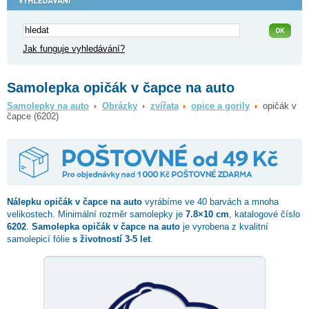
Jak funguje vyhledávání?
Samolepka opičák v čapce na auto
Samolepky na auto
Obrázky
zvířata
opice a gorily
opičák v
čapce (6202)
Nálepku
opičák v čapce
na auto
vyrábíme ve 40 barvách a mnoha
velikostech. Minimální rozměr samolepky je
7.8×10 cm
, katalogové číslo
6202
.
Samolepka opičák v čapce na auto
je vyrobena z kvalitní
samolepicí fólie
s životností 3-5 let
.