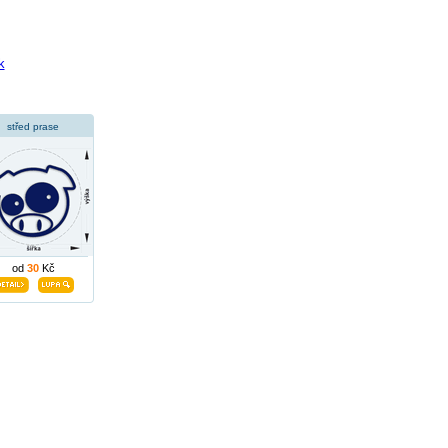
k
střed prase
od
30
Kč