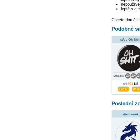
nepoužívej
leptě s ci
Chcete doručiť 
Podobné sa
střed Oh Shit
od
201
Kč
Poslední z
střed koník