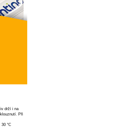
v drží i na
louznutí. Při
ž 30 °C