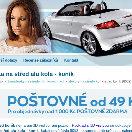
jší dotazy
Recenze zákazníků
Kontakt
 na střed alu kola - koník
to
Samolepky na středy hliníkových kol
dekory na středy kol
střed koník (8052)
řed koník
nemá ani 3D vrstvu, ani pozadí.
Podklad s 3D vrstvou
se dokupuje 
třed alu kola - koník
, katalogové číslo
8052
, je samostatně určena k nalepe