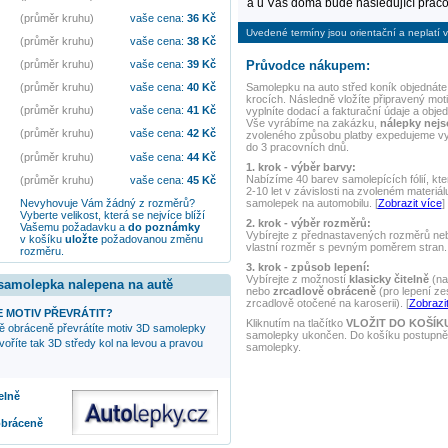
a u Vás doma bude následující praco
(průměr kruhu)
vaše cena:
36
Kč
Uvedené termíny jsou orientační a neplatí v
(průměr kruhu)
vaše cena:
38
Kč
Průvodce nákupem:
(průměr kruhu)
vaše cena:
39
Kč
Samolepku na auto
střed koník
objednáte
(průměr kruhu)
vaše cena:
40
Kč
krocích. Následně vložíte připravený mot
(průměr kruhu)
vaše cena:
41
Kč
vyplníte dodací a fakturační údaje a obje
Vše vyrábíme na zakázku,
nálepky nej
(průměr kruhu)
vaše cena:
42
Kč
zvoleného způsobu platby expedujeme v
do 3 pracovních dnů.
(průměr kruhu)
vaše cena:
44
Kč
1. krok - výběr barvy:
Nabízíme 40 barev samolepících fólií, kte
(průměr kruhu)
vaše cena:
45
Kč
2-10 let v závislosti na zvoleném materiál
Nevyhovuje Vám žádný z rozměrů?
samolepek na automobilu. [
Zobrazit více
]
Vyberte velikost, která se nejvíce blíží
2. krok - výběr rozměrů:
Vašemu požadavku a
do poznámky
Vybírejte z přednastavených rozměrů nebo
v košíku
uložte
požadovanou změnu
vlastní rozměr s pevným poměrem stran. 
rozměru.
3. krok - způsob lepení:
Vybírejte z možností
klasicky čitelně
(na
 samolepka nalepena na autě
nebo
zrcadlově obráceně
(pro lepení ze
zrcadlově otočené na karoserii). [
Zobrazit
 MOTIV PŘEVRÁTIT?
Kliknutím na tlačítko
VLOŽIT DO KOŠÍK
ě obráceně převrátíte motiv 3D samolepky
samolepky ukončen. Do košíku postupně 
tvoříte tak 3D středy kol na levou a pravou
samolepky.
elně
obráceně