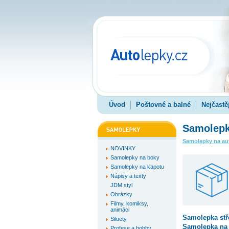
Úvod
Poštovné a balné
Nejčastě
Samolepka
Samolepky na au
NOVINKY
Samolepky na boky
Samolepky na kapotu
Nápisy a texty
JDM styl
Obrázky
Filmy, komiksy,
animáci
Samolepka
st
Siluety
Samolepka na s
Profese a hobby