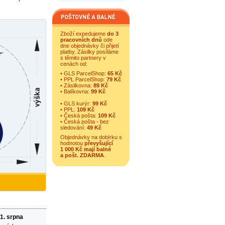
Zboží expedujeme
do 3
pracovních dnů
ode
dne objednávky či přijetí
platby. Zásilky posíláme
s těmito partnery v
cenách od:
• GLS ParcelShop:
65 Kč
• PPL ParcelShop:
79 Kč
• Zásilkovna:
89 Kč
• Balíkovna:
99 Kč
• GLS kurýr:
99 Kč
• PPL:
109 Kč
• Česká pošta:
109 Kč
• Česká pošta - bez
sledování:
49 Kč
Objednávky na dobírku s
hodnotou
převyšující
1 000 Kč mají balné
a
pošt. ZDARMA
.
11. srpna