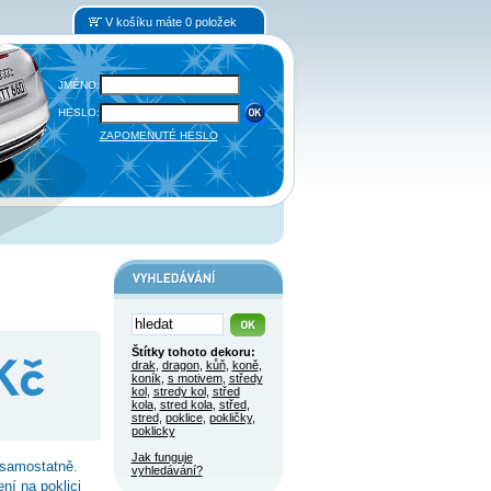
V košíku máte 0 položek
JMÉNO:
HESLO:
ZAPOMENUTÉ HESLO
Štítky tohoto dekoru:
drak
,
dragon
,
kůň
,
koně
,
koník
,
s motivem
,
středy
kol
,
stredy kol
,
střed
kola
,
stred kola
,
střed
,
stred
,
poklice
,
pokličky
,
poklicky
Jak funguje
samostatně.
vyhledávání?
ní na poklici