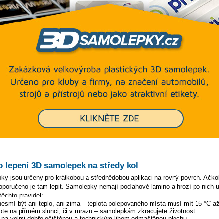
o lepení 3D samolepek na středy kol
 jsou určeny pro krátkobou a střednědobou aplikaci na rovný povrch. Ačkoli
oporučeno je tam lepit. Samolepky nemají podlahové lamino a hrozí po nich uk
těchto pravidel:
 nesmí být ani teplo, ani zima – teplota polepovaného místa musí mít 15 °C a
pte na přímém slunci, či v mrazu – samolepkám zkracujete životnost
y na velmi dobře očištěnou a technickým lihem odmaštěnou plochu