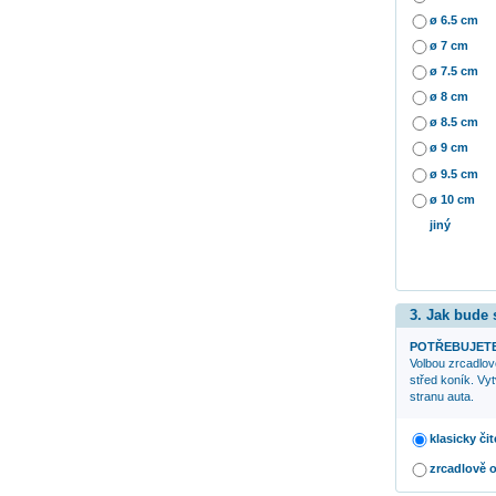
ø 6.5 cm
ø 7 cm
ø 7.5 cm
ø 8 cm
ø 8.5 cm
ø 9 cm
ø 9.5 cm
ø 10 cm
jiný
3. Jak bude
POTŘEBUJETE
Volbou zrcadlov
střed koník
. Vy
stranu auta.
klasicky čit
zrcadlově 