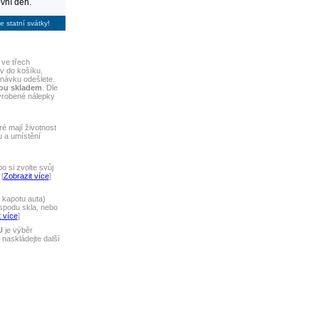
vní den.
e statní svátky!
 ve třech
iv do košíku,
dnávku odešlete.
sou skladem
. Dle
yrobené nálepky
ré mají životnost
u a umístění
 si zvolte svůj
[
Zobrazit více
]
 kapotu auta)
spodu skla, nebo
 více
]
U
je výběr
naskládejte další