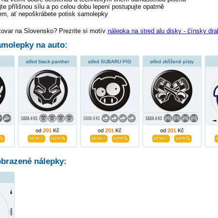
te přílišnou sílu a po celou dobu lepení postupujte opatrně
tem, ať nepoškrábete potisk samolepky
tovar na Slovensko? Prezrite si motív
nálepka na stred alu disky - čínsky dra
molepky na auto:
!
střed black panther
střed SUBARU PIG
střed zkřížené písty
od
201
Kč
od
201
Kč
od
201
Kč
obrazené nálepky: