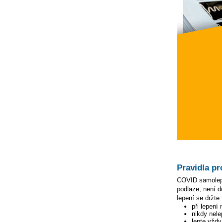
Pravidla pr
COVID samolepky
podlaze, není d
lepení se držte 
při lepení
nikdy nele
lepte vžd