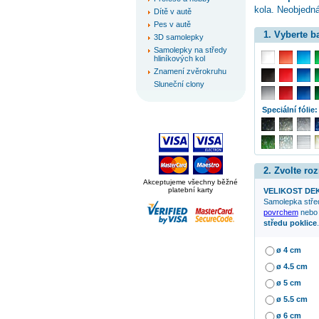
kola. Neobjedná
Dítě v autě
Pes v autě
1. Vyberte 
3D samolepky
Samolepky na středy
hliníkových kol
Znamení zvěrokruhu
Sluneční clony
Speciální fólie:
2. Zvolte ro
Akceptujeme všechny běžné
platební karty
VELIKOST DE
Samolepka
stře
povrchem
nebo 
středu poklice
.
ø 4 cm
ø 4.5 cm
ø 5 cm
ø 5.5 cm
ø 6 cm