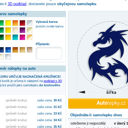
te-li
3D podklad
, dostanete pouze
obyčejnou samolepku
.
barvu samolepky
Vybraná barva:
prosím zvolte barvu
Příplatek:
změr nálepky na auto
KORU URČUJE NAZNAČENÁ KRUŽNICE!
d koník
je určena k nalepení na
podklad s 3D
ji lze použít jako samolepku
do kruhového
(průměr kruhu)
vaše cena:
30
Kč
(průměr kruhu)
vaše cena:
31
Kč
(průměr kruhu)
vaše cena:
33
Kč
Objednáte-li samolepku dnes
(průměr kruhu)
vaše cena:
34
Kč
odešleme ji nejpozději
v úterý 
(průměr kruhu)
vaše cena:
35
Kč