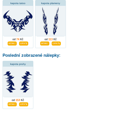
kapota tatoo
kapota plameny
od
74
Kč
od
113
Kč
Poslední zobrazené nálepky:
kapota pruhy
od
153
Kč