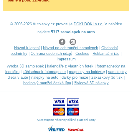
balné a
pošt. ZDARMA
.
© 2006-2026 Autolepky.cz provozuje
DOKI DOKI s.r.o.
V nabídce
najdete
5317 samolepek na auto
Návod k lepení
|
Návod na odstranění samolepek
|
Obchodní
podmínky
|
Ochrana osobních údajů
|
Cookies
|
Reklamační řád
|
Impressum
výroba 3D samolepek
|
kalendáře z vlastních fotek
|
fotomagnetky na
ledničku
|
kühlschrank fotomagnete
|
magnesy na lodówkę
|
samolepky
dieťa v aute
|
nálepky na auto
|
dárky pro muže
|
zakázkový 3d tisk
|
hodinový manžel česká lípa
|
živicové 3D nálepky
Akceptujeme všechny běžné platební karty