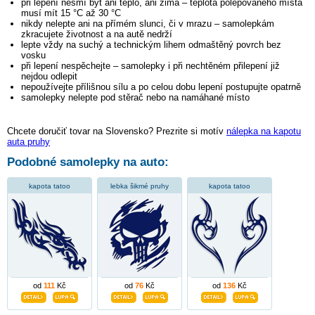
při lepení nesmí být ani teplo, ani zima – teplota polepovaného místa
musí mít 15 °C až 30 °C
nikdy nelepte ani na přímém slunci, či v mrazu – samolepkám
zkracujete životnost a na autě nedrží
lepte vždy na suchý a technickým lihem odmaštěný povrch bez
vosku
při lepení nespěchejte – samolepky i při nechtěném přilepení již
nejdou odlepit
nepoužívejte přílišnou sílu a po celou dobu lepení postupujte opatrně
samolepky nelepte pod stěrač nebo na namáhané místo
Chcete doručiť tovar na Slovensko? Prezrite si motív
nálepka na kapotu
auta pruhy
Podobné samolepky na auto:
kapota tatoo
lebka šikmé pruhy
kapota tatoo
od
111
Kč
od
76
Kč
od
136
Kč