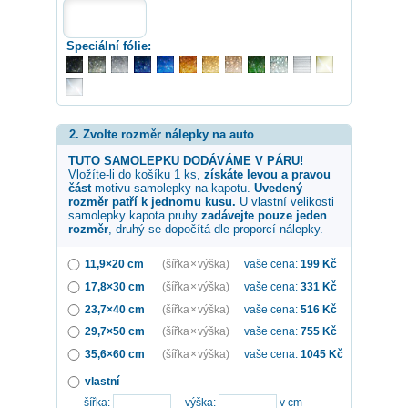
Speciální fólie:
2. Zvolte rozměr nálepky na auto
TUTO SAMOLEPKU DODÁVÁME V PÁRU!
Vložíte-li do košíku 1 ks,
získáte levou a pravou
část
motivu samolepky na kapotu.
Uvedený
rozměr patří k jednomu kusu.
U vlastní velikosti
samolepky
kapota pruhy
zadávejte pouze jeden
rozměr
, druhý se dopočítá dle proporcí nálepky.
11,9×20 cm
(šířka × výška)
vaše cena:
199
Kč
17,8×30 cm
(šířka × výška)
vaše cena:
331
Kč
23,7×40 cm
(šířka × výška)
vaše cena:
516
Kč
29,7×50 cm
(šířka × výška)
vaše cena:
755
Kč
35,6×60 cm
(šířka × výška)
vaše cena:
1045
Kč
vlastní
šířka:
výška:
v cm