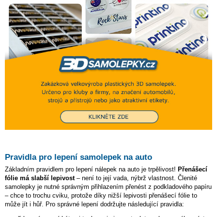
Pravidla pro lepení samolepek na auto
Základním pravidlem pro lepení nálepek na auto je trpělivost!
Přenášecí
fólie má slabší lepivost
– není to její vada, nýbrž vlastnost. Členité
samolepky je nutné správným přihlazením přenést z podkladového papíru
– chce to trochu cviku, protože díky nižší lepivosti přenášecí fólie to
může jít i hůř. Pro správné lepení dodržujte následující pravidla: