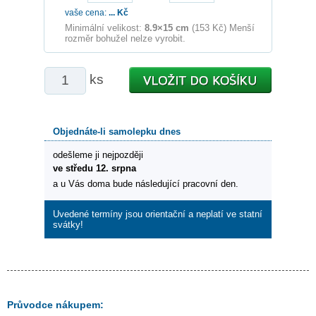
vaše cena:
...
Kč
Minimální velikost:
8.9×15 cm
(153 Kč) Menší
rozměr bohužel nelze vyrobit.
ks
Objednáte-li samolepku dnes
odešleme ji nejpozději
ve středu 12. srpna
a u Vás doma bude následující pracovní den.
Uvedené termíny jsou orientační a neplatí ve statní
svátky!
Průvodce nákupem: