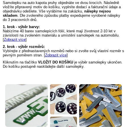
Samolepku na auto
kapota pruhy
objednáte ve dvou krocích. Následně
vložíte připravený motiv do košíku, vyplníte dodací a fakturační údaje a
objednávku odešlete. Vše vyrábíme na zakázku,
nálepky nejsou
skladem
. Dle zvoleného způsobu platby expedujeme vyrobené nálepky
do 3 pracovních dnů.
1. krok - výběr barvy:
Nabízíme 40 barev samolepících fólií, které mají životnost 2-10 let v
závislosti na zvoleném materiálu a umístění samolepek na automobilu.
[
Zobrazit více
]
2. krok - výběr rozměrů:
Vybírejte z přednastavených rozměrů nebo si zvolte svůj vlastní rozměr s
pevným poměrem stran. [
Zobrazit více
]
Kliknutím na tlačítko
VLOŽIT DO KOŠÍKU
je výběr samolepky ukončen.
Do košíku postupně naskládejte další samolepky.