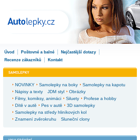
Úvod
Poštovné a balné
Nejčastější dotazy
Recenze zákazníků
Kontakt
NOVINKY
Samolepky na boky
Samolepky na kapotu
Nápisy a texty
JDM styl
Obrázky
Filmy, komiksy, animáci
Siluety
Profese a hobby
Dítě v autě
Pes v autě
3D samolepky
Samolepky na středy hliníkových kol
Znamení zvěrokruhu
Sluneční clony