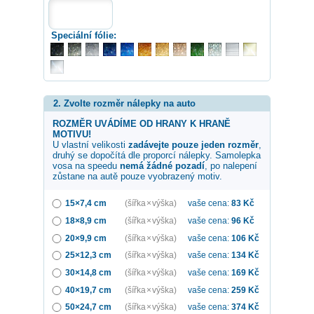
Speciální fólie:
2. Zvolte rozměr nálepky na auto
ROZMĚR UVÁDÍME OD HRANY K HRANĚ
MOTIVU!
U vlastní velikosti
zadávejte pouze jeden rozměr
,
druhý se dopočítá dle proporcí nálepky. Samolepka
vosa na speedu
nemá žádné pozadí
, po nalepení
zůstane na autě pouze vyobrazený motiv.
15×7,4 cm
(šířka × výška)
vaše cena:
83
Kč
18×8,9 cm
(šířka × výška)
vaše cena:
96
Kč
20×9,9 cm
(šířka × výška)
vaše cena:
106
Kč
25×12,3 cm
(šířka × výška)
vaše cena:
134
Kč
30×14,8 cm
(šířka × výška)
vaše cena:
169
Kč
40×19,7 cm
(šířka × výška)
vaše cena:
259
Kč
50×24,7 cm
(šířka × výška)
vaše cena:
374
Kč