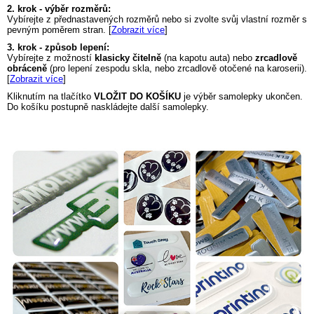
2. krok - výběr rozměrů:
Vybírejte z přednastavených rozměrů nebo si zvolte svůj vlastní rozměr s
pevným poměrem stran. [
Zobrazit více
]
3. krok - způsob lepení:
Vybírejte z možností
klasicky čitelně
(na kapotu auta) nebo
zrcadlově
obráceně
(pro lepení zespodu skla, nebo zrcadlově otočené na karoserii).
[
Zobrazit více
]
Kliknutím na tlačítko
VLOŽIT DO KOŠÍKU
je výběr samolepky ukončen.
Do košíku postupně naskládejte další samolepky.