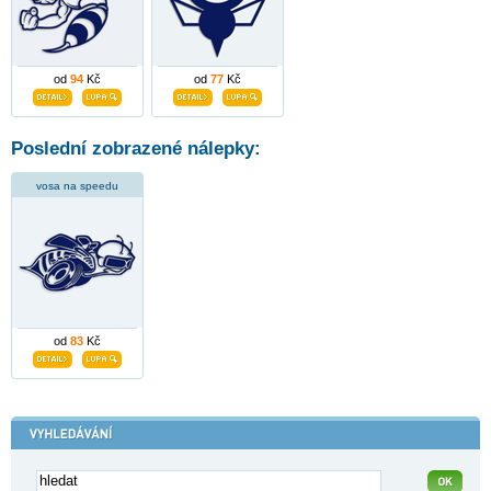
od
94
Kč
od
77
Kč
Poslední zobrazené nálepky:
vosa na speedu
od
83
Kč