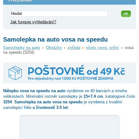
Jak funguje vyhledávání?
Samolepka na auto vosa na speedu
Samolepky na auto
Obrázky
zvířata
včely, vosy, sršni
vosa
na speedu (3254)
Nálepku
vosa na speedu
na auto
vyrábíme ve 40 barvách a mnoha
velikostech. Minimální rozměr samolepky je
15×7.4 cm
, katalogové číslo
3254
.
Samolepka na auto vosa na speedu
je vyrobena z kvalitní
samolepicí fólie
s životností 3-5 let
.