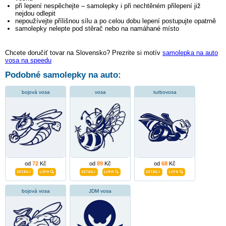
při lepení nespěchejte – samolepky i při nechtěném přilepení již
nejdou odlepit
nepoužívejte přílišnou sílu a po celou dobu lepení postupujte opatrně
samolepky nelepte pod stěrač nebo na namáhané místo
Chcete doručiť tovar na Slovensko? Prezrite si motív
samolepka na auto
vosa na speedu
Podobné samolepky na auto:
bojová vosa
vosa
turbovosa
od
72
Kč
od
89
Kč
od
68
Kč
bojová vosa
JDM vosa