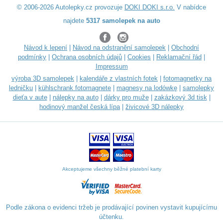
© 2006-2026 Autolepky.cz provozuje
DOKI DOKI s.r.o.
V nabídce
najdete
5317 samolepek na auto
Návod k lepení
|
Návod na odstranění samolepek
|
Obchodní
podmínky
|
Ochrana osobních údajů
|
Cookies
|
Reklamační řád
|
Impressum
výroba 3D samolepek
|
kalendáře z vlastních fotek
|
fotomagnetky na
ledničku
|
kühlschrank fotomagnete
|
magnesy na lodówkę
|
samolepky
dieťa v aute
|
nálepky na auto
|
dárky pro muže
|
zakázkový 3d tisk
|
hodinový manžel česká lípa
|
živicové 3D nálepky
Akceptujeme všechny běžné platební karty
Podle zákona o evidenci tržeb je prodávající povinen vystavit kupujícímu
účtenku.