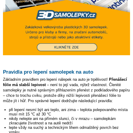
Pravidla pro lepení samolepek na auto
Základním pravidlem pro lepení nálepek na auto je trpělivost!
Přenášecí
fólie má slabší lepivost
– není to její vada, nýbrž vlastnost. Členité
samolepky je nutné správným přihlazením přenést z podkladového papíru
– chce to trochu cviku, protože díky nižší lepivosti přenášecí fólie to
může jít i hůř. Pro správné lepení dodržujte následující pravidla:
při lepení nesmí být ani teplo, ani zima – teplota polepovaného místa
musí mít 15 °C až 30 °C
nikdy nelepte ani na přímém slunci, či v mrazu – samolepkám
zkracujete životnost a na autě nedrží
lepte vždy na suchý a technickým lihem odmaštěný povrch bez
vosku