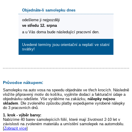
Objednáte-li samolepku dnes
odešleme ji nejpozději
ve středu 12. srpna
a u Vás doma bude následující pracovní den.
Uvedené termíny jsou orientační a neplatí ve statní
svátky!
Průvodce nákupem:
Samolepku na auto
vosa na speedu
objednáte ve třech krocích. Následně
vložíte připravený motiv do košíku, vyplníte dodací a fakturační údaje a
objednávku odešlete. Vše vyrábíme na zakázku,
nálepky nejsou
skladem
. Dle zvoleného způsobu platby expedujeme vyrobené nálepky
do 3 pracovních dnů.
1. krok - výběr barvy:
Nabízíme 40 barev samolepících fólií, které mají životnost 2-10 let v
závislosti na zvoleném materiálu a umístění samolepek na automobilu.
[
Zobrazit více
]