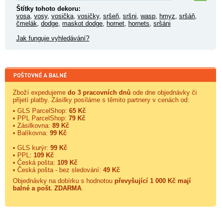
Štítky tohoto dekoru:
vosa
,
vosy
,
vosička
,
vosičky
,
sršeň
,
sršni
,
wasp
,
hmyz
,
sršáň
,
čmelák
,
dodge
,
maskot dodge
,
hornet
,
hornets
,
sršáni
Jak funguje vyhledávání?
Zboží expedujeme
do 3 pracovních dnů
ode dne objednávky či
přijetí platby. Zásilky posíláme s těmito partnery v cenách od:
• GLS ParcelShop:
65 Kč
• PPL ParcelShop:
79 Kč
• Zásilkovna:
89 Kč
• Balíkovna:
99 Kč
• GLS kurýr:
99 Kč
• PPL:
109 Kč
• Česká pošta:
109 Kč
• Česká pošta - bez sledování:
49 Kč
Objednávky na dobírku s hodnotou
převyšující 1 000 Kč mají
balné a
pošt. ZDARMA
.