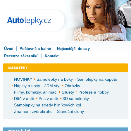
Úvod
Poštovné a balné
Nejčastější dotazy
Recenze zákazníků
Kontakt
NOVINKY
Samolepky na boky
Samolepky na kapotu
Nápisy a texty
JDM styl
Obrázky
Filmy, komiksy, animáci
Siluety
Profese a hobby
Dítě v autě
Pes v autě
3D samolepky
Samolepky na středy hliníkových kol
Znamení zvěrokruhu
Sluneční clony