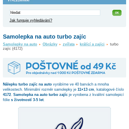
Jak funguje vyhledávání?
Samolepka na auto turbo zajíc
Samolepky na auto
Obrázky
zvířata
králící a zajíci
turbo
zajíc (4172)
Nálepku
turbo zajíc
na auto
vyrábíme ve 40 barvách a mnoha
velikostech. Minimální rozměr samolepky je
11×13 cm
, katalogové číslo
4172
.
Samolepka na auto turbo zajíc
je vyrobena z kvalitní samolepicí
fólie
s životností 3-5 let
.