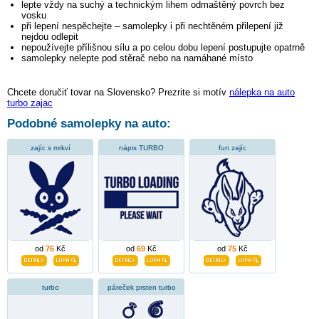
lepte vždy na suchý a technickým lihem odmaštěný povrch bez
vosku
při lepení nespěchejte – samolepky i při nechtěném přilepení již
nejdou odlepit
nepoužívejte přílišnou sílu a po celou dobu lepení postupujte opatrně
samolepky nelepte pod stěrač nebo na namáhané místo
Chcete doručiť tovar na Slovensko? Prezrite si motív
nálepka na auto
turbo zajac
Podobné samolepky na auto:
zajíc s mrkví
nápis TURBO
fun zajíc
od
76
Kč
od
69
Kč
od
75
Kč
turbo
páreček prsten turbo