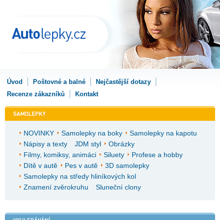
Úvod
Poštovné a balné
Nejčastější dotazy
Recenze zákazníků
Kontakt
NOVINKY
Samolepky na boky
Samolepky na kapotu
Nápisy a texty
JDM styl
Obrázky
Filmy, komiksy, animáci
Siluety
Profese a hobby
Dítě v autě
Pes v autě
3D samolepky
Samolepky na středy hliníkových kol
Znamení zvěrokruhu
Sluneční clony