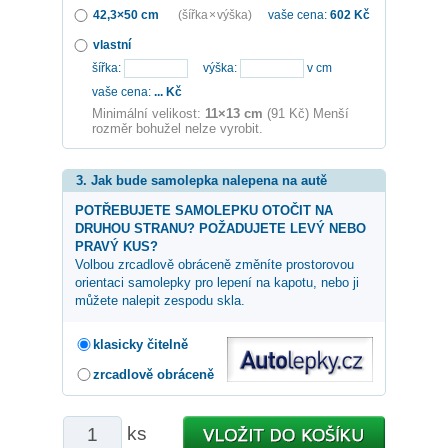
42,3×50 cm
(šířka × výška)
vaše cena:
602
Kč
vlastní
šířka:
výška:
v cm
vaše cena:
...
Kč
Minimální velikost:
11×13 cm
(91 Kč) Menší
rozměr bohužel nelze vyrobit.
3. Jak bude samolepka nalepena na autě
POTŘEBUJETE SAMOLEPKU OTOČIT NA
DRUHOU STRANU? POŽADUJETE LEVÝ NEBO
PRAVÝ KUS?
Volbou zrcadlově obráceně změníte prostorovou
orientaci samolepky pro lepení na kapotu, nebo ji
můžete nalepit zespodu skla.
klasicky čitelně
zrcadlově obráceně
ks