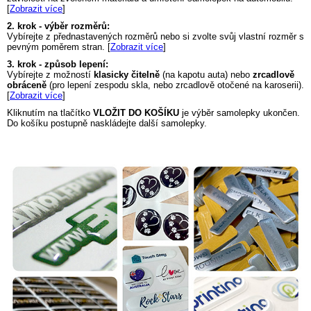
[
Zobrazit více
]
2. krok - výběr rozměrů:
Vybírejte z přednastavených rozměrů nebo si zvolte svůj vlastní rozměr s
pevným poměrem stran. [
Zobrazit více
]
3. krok - způsob lepení:
Vybírejte z možností
klasicky čitelně
(na kapotu auta) nebo
zrcadlově
obráceně
(pro lepení zespodu skla, nebo zrcadlově otočené na karoserii).
[
Zobrazit více
]
Kliknutím na tlačítko
VLOŽIT DO KOŠÍKU
je výběr samolepky ukončen.
Do košíku postupně naskládejte další samolepky.