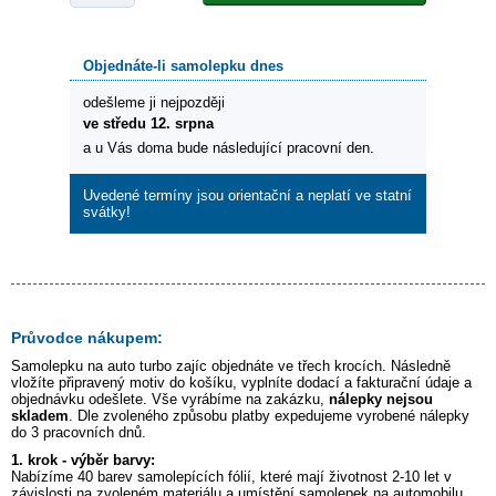
Objednáte-li samolepku dnes
odešleme ji nejpozději
ve středu 12. srpna
a u Vás doma bude následující pracovní den.
Uvedené termíny jsou orientační a neplatí ve statní
svátky!
Průvodce nákupem:
Samolepku na auto
turbo zajíc
objednáte ve třech krocích. Následně
vložíte připravený motiv do košíku, vyplníte dodací a fakturační údaje a
objednávku odešlete. Vše vyrábíme na zakázku,
nálepky nejsou
skladem
. Dle zvoleného způsobu platby expedujeme vyrobené nálepky
do 3 pracovních dnů.
1. krok - výběr barvy:
Nabízíme 40 barev samolepících fólií, které mají životnost 2-10 let v
závislosti na zvoleném materiálu a umístění samolepek na automobilu.