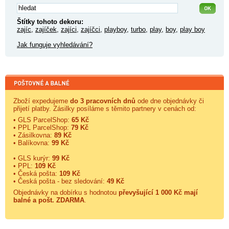
Štítky tohoto dekoru:
zajíc
,
zajíček
,
zajíci
,
zajíčci
,
playboy
,
turbo
,
play
,
boy
,
play boy
Jak funguje vyhledávání?
Zboží expedujeme
do 3 pracovních dnů
ode dne objednávky či
přijetí platby. Zásilky posíláme s těmito partnery v cenách od:
• GLS ParcelShop:
65 Kč
• PPL ParcelShop:
79 Kč
• Zásilkovna:
89 Kč
• Balíkovna:
99 Kč
• GLS kurýr:
99 Kč
• PPL:
109 Kč
• Česká pošta:
109 Kč
• Česká pošta - bez sledování:
49 Kč
Objednávky na dobírku s hodnotou
převyšující 1 000 Kč mají
balné a
pošt. ZDARMA
.