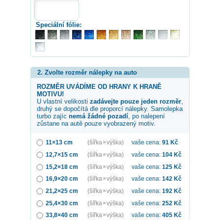
Speciální fólie:
2. Zvolte rozměr nálepky na auto
ROZMĚR UVÁDÍME OD HRANY K HRANĚ
MOTIVU!
U vlastní velikosti
zadávejte pouze jeden rozměr
,
druhý se dopočítá dle proporcí nálepky. Samolepka
turbo zajíc
nemá žádné pozadí
, po nalepení
zůstane na autě pouze vyobrazený motiv.
11×13 cm
(šířka × výška)
vaše cena:
91
Kč
12,7×15 cm
(šířka × výška)
vaše cena:
104
Kč
15,2×18 cm
(šířka × výška)
vaše cena:
125
Kč
16,9×20 cm
(šířka × výška)
vaše cena:
142
Kč
21,2×25 cm
(šířka × výška)
vaše cena:
192
Kč
25,4×30 cm
(šířka × výška)
vaše cena:
252
Kč
33,8×40 cm
(šířka × výška)
vaše cena:
405
Kč