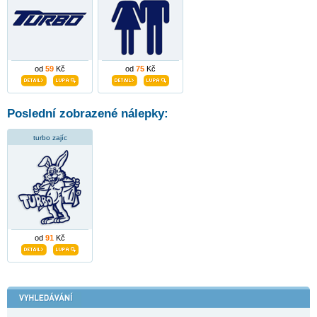
od
59
Kč
od
75
Kč
Poslední zobrazené nálepky:
turbo zajíc
od
91
Kč