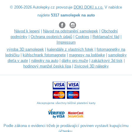
© 2006-2026 Autolepky.cz provozuje
DOKI DOKI s.r.o.
V nabídce
najdete
5317 samolepek na auto
Návod k lepení
|
Návod na odstranění samolepek
|
Obchodní
podmínky
|
Ochrana osobních údajů
|
Cookies
|
Reklamační řád
|
Impressum
výroba 3D samolepek
|
kalendáře z vlastních fotek
|
fotomagnetky na
ledničku
|
kühlschrank fotomagnete
|
magnesy na lodówkę
|
samolepky
dieťa v aute
|
nálepky na auto
|
dárky pro muže
|
zakázkový 3d tisk
|
hodinový manžel česká lípa
|
živicové 3D nálepky
Akceptujeme všechny běžné platební karty
Podle zákona o evidenci tržeb je prodávající povinen vystavit kupujícímu
účtenku.