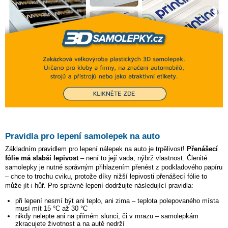
Pravidla pro lepení samolepek na auto
Základním pravidlem pro lepení nálepek na auto je trpělivost!
Přenášecí
fólie má slabší lepivost
– není to její vada, nýbrž vlastnost. Členité
samolepky je nutné správným přihlazením přenést z podkladového papíru
– chce to trochu cviku, protože díky nižší lepivosti přenášecí fólie to
může jít i hůř. Pro správné lepení dodržujte následující pravidla:
při lepení nesmí být ani teplo, ani zima – teplota polepovaného místa
musí mít 15 °C až 30 °C
nikdy nelepte ani na přímém slunci, či v mrazu – samolepkám
zkracujete životnost a na autě nedrží