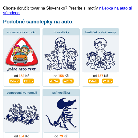
Chcete doručiť tovar na Slovensko? Prezrite si motív
nálepka na auto tri
súrodenci
Podobné samolepky na auto:
sourozenci v autíčku
tři sestřičky
bratříček a dvě sestry
od
182
Kč
od
158
Kč
od
137
Kč
sourozenci ve formuli
psí kostřička
od
154
Kč
od
79
Kč