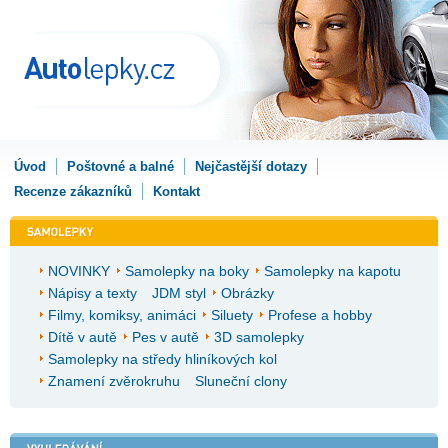
Úvod
Poštovné a balné
Nejčastější dotazy
Recenze zákazníků
Kontakt
NOVINKY
Samolepky na boky
Samolepky na kapotu
Nápisy a texty
JDM styl
Obrázky
Filmy, komiksy, animáci
Siluety
Profese a hobby
Dítě v autě
Pes v autě
3D samolepky
Samolepky na středy hliníkových kol
Znamení zvěrokruhu
Sluneční clony