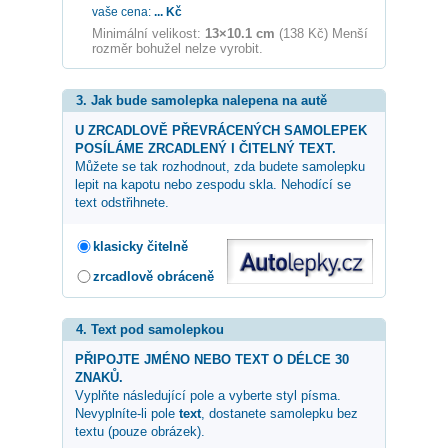
vaše cena:
...
Kč
Minimální velikost:
13×10.1 cm
(138 Kč) Menší
rozměr bohužel nelze vyrobit.
3. Jak bude samolepka nalepena na autě
U ZRCADLOVĚ PŘEVRÁCENÝCH SAMOLEPEK
POSÍLÁME ZRCADLENÝ I ČITELNÝ TEXT.
Můžete se tak rozhodnout, zda budete samolepku
lepit na kapotu nebo zespodu skla. Nehodící se
text odstřihnete.
klasicky čitelně
zrcadlově obráceně
4. Text pod samolepkou
PŘIPOJTE JMÉNO NEBO TEXT O DÉLCE 30
ZNAKŮ.
Vyplňte následující pole a vyberte styl písma.
Nevyplníte-li pole
text
, dostanete samolepku bez
textu (pouze obrázek).