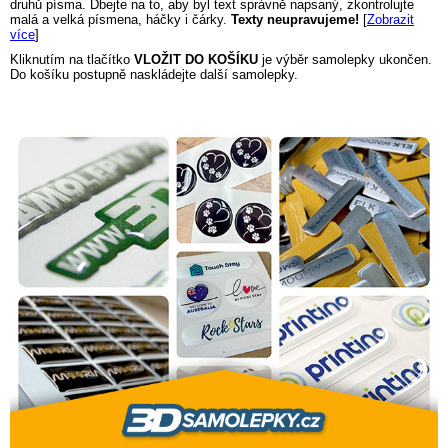
druhů písma. Dbejte na to, aby byl text správně napsaný, zkontrolujte
malá a velká písmena, háčky i čárky.
Texty neupravujeme!
[
Zobrazit
více
]
Kliknutím na tlačítko
VLOŽIT DO KOŠÍKU
je výběr samolepky ukončen.
Do košíku postupně naskládejte další samolepky.