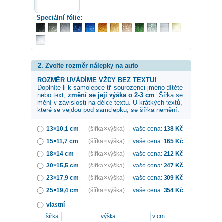
Speciální fólie:
2. Zvolte rozměr nálepky na auto
ROZMĚR UVÁDÍME VŽDY BEZ TEXTU!
Doplníte-li k samolepce
tři sourozenci
jméno dítěte
nebo text,
změní se její výška o 2-3 cm
. Šířka se
mění v závislosti na délce textu. U krátkých textů,
které se vejdou pod samolepku, se šířka nemění.
13×10,1 cm
(šířka × výška)
vaše cena:
138
Kč
15×11,7 cm
(šířka × výška)
vaše cena:
165
Kč
18×14 cm
(šířka × výška)
vaše cena:
212
Kč
20×15,5 cm
(šířka × výška)
vaše cena:
247
Kč
23×17,9 cm
(šířka × výška)
vaše cena:
309
Kč
25×19,4 cm
(šířka × výška)
vaše cena:
354
Kč
vlastní
šířka:
výška:
v cm