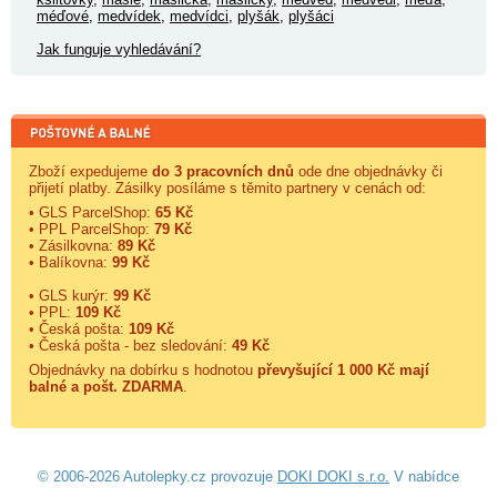
méďové
,
medvídek
,
medvídci
,
plyšák
,
plyšáci
Jak funguje vyhledávání?
Zboží expedujeme
do 3 pracovních dnů
ode dne objednávky či
přijetí platby. Zásilky posíláme s těmito partnery v cenách od:
• GLS ParcelShop:
65 Kč
• PPL ParcelShop:
79 Kč
• Zásilkovna:
89 Kč
• Balíkovna:
99 Kč
• GLS kurýr:
99 Kč
• PPL:
109 Kč
• Česká pošta:
109 Kč
• Česká pošta - bez sledování:
49 Kč
Objednávky na dobírku s hodnotou
převyšující 1 000 Kč mají
balné a
pošt. ZDARMA
.
© 2006-2026 Autolepky.cz provozuje
DOKI DOKI s.r.o.
V nabídce