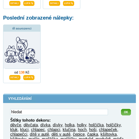
Poslední zobrazené nálepky:
tři sourozenci
od
138
Kč
Štítky tohoto dekoru:
děvče
,
děvčata
,
dívka
,
dívky
,
holka
,
holky
,
holčička
,
holčičky
,
kluk
,
kluci
,
chlapec
,
chlapci
,
klučina
,
hoch
,
hoši
,
chlapeček
,
chlapečci
,
dítě v autě
,
děti v autě
,
čepice
,
čapka
,
kšiltovka
,
kšiltovky
,
mašle
,
mašlička
,
mašličky
,
medvěd
,
medvědi
,
méďa
,