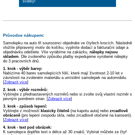
svátky!
Průvodce nákupem:
Samolepku na auto
tři sourozenci
objednáte ve čtyřech krocích. Následně
vložíte připravený motiv do košíku, vyplníte dodací a fakturační údaje a
objednávku odešlete. Vše vyrábíme na zakázku,
nálepky nejsou
skladem
. Dle zvoleného způsobu platby expedujeme vyrobené nálepky
do 3 pracovních dnů.
1. krok - výběr barvy:
Nabízíme 40 barev samolepících fólií, které mají životnost 2-10 let v
závislosti na zvoleném materiálu a umístění samolepek na automobilu.
[
Zobrazit více
]
2. krok - výběr rozměrů:
Vybírejte z přednastavených rozměrů nebo si zvolte svůj vlastní rozměr s
pevným poměrem stran. [
Zobrazit více
]
3. krok - způsob lepení:
Vybírejte z možností
klasicky čitelně
(na kapotu auta) nebo
zrcadlově
obráceně
(pro lepení zespodu skla, nebo zrcadlově otočené na karoserii).
[
Zobrazit více
]
4. krok - text pod obrázek:
K samolepce doplňte text o délce až 30 znaků. Vybírat můžete ze čtyř