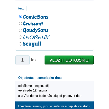
text:
ks
Objednáte-li samolepku dnes
odešleme ji nejpozději
ve středu 12. srpna
a u Vás doma bude následující pracovní den.
Uvedené termíny jsou orientační a neplatí ve statní