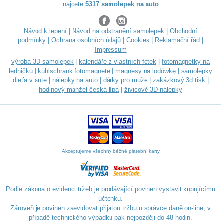
najdete
5317 samolepek na auto
Návod k lepení
|
Návod na odstranění samolepek
|
Obchodní
podmínky
|
Ochrana osobních údajů
|
Cookies
|
Reklamační řád
|
Impressum
výroba 3D samolepek
|
kalendáře z vlastních fotek
|
fotomagnetky na
ledničku
|
kühlschrank fotomagnete
|
magnesy na lodówkę
|
samolepky
dieťa v aute
|
nálepky na auto
|
dárky pro muže
|
zakázkový 3d tisk
|
hodinový manžel česká lípa
|
živicové 3D nálepky
Akceptujeme všechny běžné platební karty
Podle zákona o evidenci tržeb je prodávající povinen vystavit kupujícímu
účtenku.
Zároveň je povinen zaevidovat přijatou tržbu u správce daně on-line; v
případě technického výpadku pak nejpozději do 48 hodin.