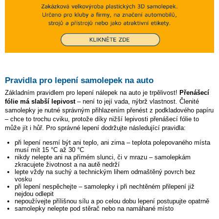
Pravidla pro lepení samolepek na auto
Základním pravidlem pro lepení nálepek na auto je trpělivost!
Přenášecí
fólie má slabší lepivost
– není to její vada, nýbrž vlastnost. Členité
samolepky je nutné správným přihlazením přenést z podkladového papíru
– chce to trochu cviku, protože díky nižší lepivosti přenášecí fólie to
může jít i hůř. Pro správné lepení dodržujte následující pravidla:
při lepení nesmí být ani teplo, ani zima – teplota polepovaného místa
musí mít 15 °C až 30 °C
nikdy nelepte ani na přímém slunci, či v mrazu – samolepkám
zkracujete životnost a na autě nedrží
lepte vždy na suchý a technickým lihem odmaštěný povrch bez
vosku
při lepení nespěchejte – samolepky i při nechtěném přilepení již
nejdou odlepit
nepoužívejte přílišnou sílu a po celou dobu lepení postupujte opatrně
samolepky nelepte pod stěrač nebo na namáhané místo