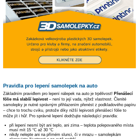
Pravidla pro lepení samolepek na auto
Základním pravidlem pro lepení nálepek na auto je trpělivost!
Přenášecí
fólie má slabší lepivost
– není to její vada, nýbrž vlastnost. Členité
samolepky je nutné správným přihlazením přenést z podkladového papíru
– chce to trochu cviku, protože díky nižší lepivosti přenášecí fólie to
může jít i hůř. Pro správné lepení dodržujte následující pravidla:
při lepení nesmí být ani teplo, ani zima – teplota polepovaného místa
musí mít 15 °C až 30 °C
nikdy nelepte ani na přímém slunci, či v mrazu – samolepkám