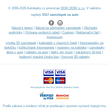
© 2006-2026 Autolepky.cz provozuje
DOKI DOKI s.r.o.
V nabídce
najdete
5317 samolepek na auto
Návod k lepení
|
Návod na odstranění samolepek
|
Obchodní
podmínky
|
Ochrana osobních údajů
|
Cookies
|
Reklamační řád
|
Impressum
výroba 3D samolepek
|
kalendáře z vlastních fotek
|
fotomagnetky na
ledničku
|
kühlschrank fotomagnete
|
magnesy na lodówkę
|
samolepky
dieťa v aute
|
nálepky na auto
|
dárky pro muže
|
zakázkový 3d tisk
|
hodinový manžel česká lípa
|
živicové 3D nálepky
Akceptujeme všechny běžné platební karty
Podle zákona o evidenci tržeb je prodávající povinen vystavit kupujícímu