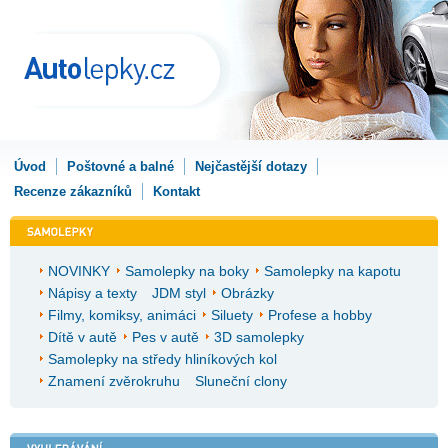
Úvod
Poštovné a balné
Nejčastější dotazy
Recenze zákazníků
Kontakt
NOVINKY
Samolepky na boky
Samolepky na kapotu
Nápisy a texty
JDM styl
Obrázky
Filmy, komiksy, animáci
Siluety
Profese a hobby
Dítě v autě
Pes v autě
3D samolepky
Samolepky na středy hliníkových kol
Znamení zvěrokruhu
Sluneční clony