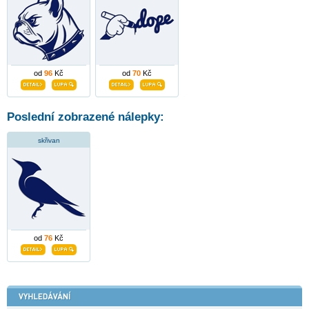
od
96
Kč
od
70
Kč
Poslední zobrazené nálepky:
skřivan
od
76
Kč