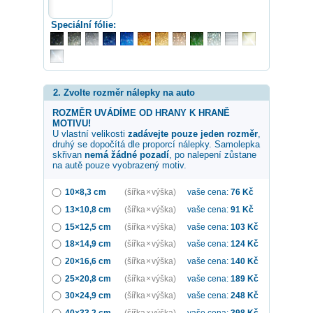
Speciální fólie:
2. Zvolte rozměr nálepky na auto
ROZMĚR UVÁDÍME OD HRANY K HRANĚ
MOTIVU!
U vlastní velikosti
zadávejte pouze jeden rozměr
,
druhý se dopočítá dle proporcí nálepky. Samolepka
skřivan
nemá žádné pozadí
, po nalepení zůstane
na autě pouze vyobrazený motiv.
10×8,3 cm
(šířka × výška)
vaše cena:
76
Kč
13×10,8 cm
(šířka × výška)
vaše cena:
91
Kč
15×12,5 cm
(šířka × výška)
vaše cena:
103
Kč
18×14,9 cm
(šířka × výška)
vaše cena:
124
Kč
20×16,6 cm
(šířka × výška)
vaše cena:
140
Kč
25×20,8 cm
(šířka × výška)
vaše cena:
189
Kč
30×24,9 cm
(šířka × výška)
vaše cena:
248
Kč
40×33,2 cm
(šířka × výška)
vaše cena:
398
Kč