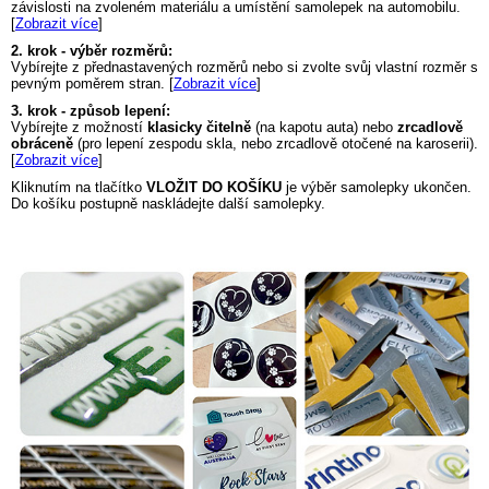
závislosti na zvoleném materiálu a umístění samolepek na automobilu.
[
Zobrazit více
]
2. krok - výběr rozměrů:
Vybírejte z přednastavených rozměrů nebo si zvolte svůj vlastní rozměr s
pevným poměrem stran. [
Zobrazit více
]
3. krok - způsob lepení:
Vybírejte z možností
klasicky čitelně
(na kapotu auta) nebo
zrcadlově
obráceně
(pro lepení zespodu skla, nebo zrcadlově otočené na karoserii).
[
Zobrazit více
]
Kliknutím na tlačítko
VLOŽIT DO KOŠÍKU
je výběr samolepky ukončen.
Do košíku postupně naskládejte další samolepky.