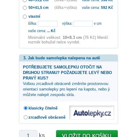
50×41,5 cm
(šířka × výška)
vaše cena:
592
Kč
vlastní
šířka:
výška:
v cm
vaše cena:
...
Kč
Minimální velikost:
10×8.3 cm
(76 Kč) Menší
rozměr bohužel nelze vyrobit.
3. Jak bude samolepka nalepena na autě
POTŘEBUJETE SAMOLEPKU OTOČIT NA
DRUHOU STRANU? POŽADUJETE LEVÝ NEBO
PRAVÝ KUS?
Volbou zrcadlově obráceně změníte prostorovou
orientaci samolepky pro lepení na kapotu, nebo ji
můžete nalepit zespodu skla.
klasicky čitelně
zrcadlově obráceně
ks