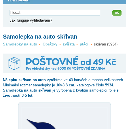
Jak funguje vyhledávání?
Samolepka na auto skřivan
Samolepky na auto
Obrázky
zvířata
ptáci
skřivan (5934)
Nálepku
skřivan
na auto
vyrábíme ve 40 barvách a mnoha velikostech.
Minimální rozměr samolepky je
10×8.3 cm
, katalogové číslo
5934
.
Samolepka na auto skřivan
je vyrobena z kvalitní samolepicí fólie
s
životností 3-5 let
.