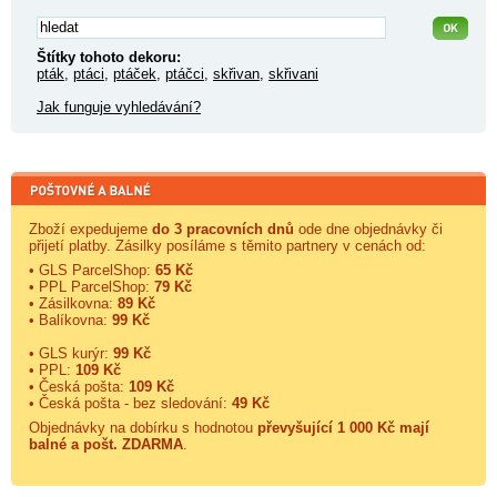
Štítky tohoto dekoru:
pták
,
ptáci
,
ptáček
,
ptáčci
,
skřivan
,
skřivani
Jak funguje vyhledávání?
Zboží expedujeme
do 3 pracovních dnů
ode dne objednávky či
přijetí platby. Zásilky posíláme s těmito partnery v cenách od:
• GLS ParcelShop:
65 Kč
• PPL ParcelShop:
79 Kč
• Zásilkovna:
89 Kč
• Balíkovna:
99 Kč
• GLS kurýr:
99 Kč
• PPL:
109 Kč
• Česká pošta:
109 Kč
• Česká pošta - bez sledování:
49 Kč
Objednávky na dobírku s hodnotou
převyšující 1 000 Kč mají
balné a
pošt. ZDARMA
.