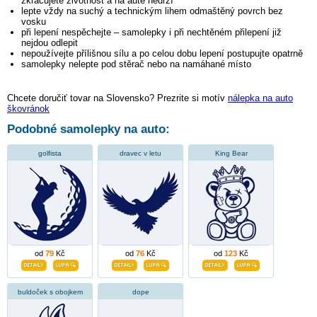
zkracujete životnost a na autě nedrží
lepte vždy na suchý a technickým lihem odmaštěný povrch bez
vosku
při lepení nespěchejte – samolepky i při nechtěném přilepení již
nejdou odlepit
nepoužívejte přílišnou sílu a po celou dobu lepení postupujte opatrně
samolepky nelepte pod stěrač nebo na namáhané místo
Chcete doručiť tovar na Slovensko? Prezrite si motív
nálepka na auto
škovránok
Podobné samolepky na auto:
golfista
dravec v letu
King Bear
od
79
Kč
od
76
Kč
od
123
Kč
buldoček s obojkem
dope