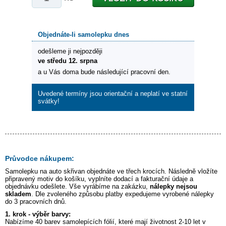
Objednáte-li samolepku dnes
odešleme ji nejpozději
ve středu 12. srpna
a u Vás doma bude následující pracovní den.
Uvedené termíny jsou orientační a neplatí ve statní
svátky!
Průvodce nákupem:
Samolepku na auto
skřivan
objednáte ve třech krocích. Následně vložíte
připravený motiv do košíku, vyplníte dodací a fakturační údaje a
objednávku odešlete. Vše vyrábíme na zakázku,
nálepky nejsou
skladem
. Dle zvoleného způsobu platby expedujeme vyrobené nálepky
do 3 pracovních dnů.
1. krok - výběr barvy:
Nabízíme 40 barev samolepících fólií, které mají životnost 2-10 let v