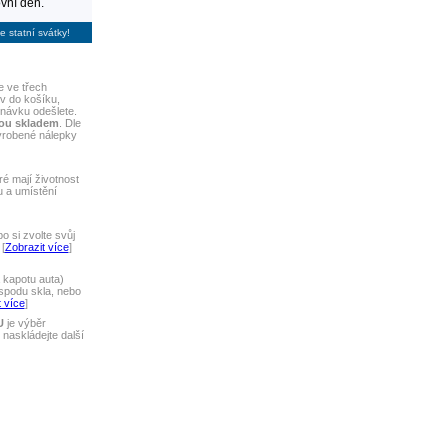
vní den.
e statní svátky!
 ve třech
iv do košíku,
dnávku odešlete.
sou skladem
. Dle
yrobené nálepky
ré mají životnost
u a umístění
 si zvolte svůj
[
Zobrazit více
]
 kapotu auta)
spodu skla, nebo
 více
]
U
je výběr
naskládejte další