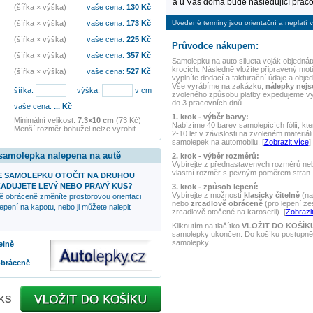
a u Vás doma bude následující praco
(šířka × výška)
vaše cena:
130
Kč
Uvedené termíny jsou orientační a neplatí v
(šířka × výška)
vaše cena:
173
Kč
(šířka × výška)
vaše cena:
225
Kč
Průvodce nákupem:
(šířka × výška)
vaše cena:
357
Kč
Samolepku na auto
silueta voják
objednáte
krocích. Následně vložíte připravený mot
(šířka × výška)
vaše cena:
527
Kč
vyplníte dodací a fakturační údaje a obje
Vše vyrábíme na zakázku,
nálepky nej
šířka:
výška:
v cm
zvoleného způsobu platby expedujeme v
do 3 pracovních dnů.
vaše cena:
...
Kč
1. krok - výběr barvy:
Minimální velikost:
7.3×10 cm
(73 Kč)
Nabízíme 40 barev samolepících fólií, kte
Menší rozměr bohužel nelze vyrobit.
2-10 let v závislosti na zvoleném materiál
samolepek na automobilu. [
Zobrazit více
]
 samolepka nalepena na autě
2. krok - výběr rozměrů:
Vybírejte z přednastavených rozměrů nebo
vlastní rozměr s pevným poměrem stran. 
 SAMOLEPKU OTOČIT NA DRUHOU
ADUJETE LEVÝ NEBO PRAVÝ KUS?
3. krok - způsob lepení:
Vybírejte z možností
klasicky čitelně
(na
ě obráceně změníte prostorovou orientaci
nebo
zrcadlově obráceně
(pro lepení ze
epení na kapotu, nebo ji můžete nalepit
zrcadlově otočené na karoserii). [
Zobrazit
Kliknutím na tlačítko
VLOŽIT DO KOŠÍK
samolepky ukončen. Do košíku postupně 
samolepky.
elně
obráceně
ks