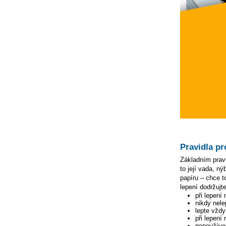
Pravidla pr
Základním pravi
to její vada, n
papíru – chce to
lepení dodržujte
při lepení
nikdy nele
lepte vžd
při lepení
nepoužívej