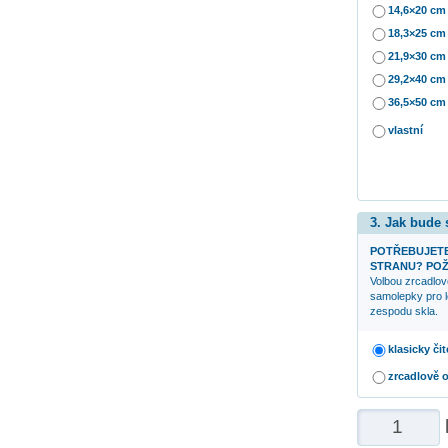
14,6×20 cm
18,3×25 cm
21,9×30 cm
29,2×40 cm
36,5×50 cm
vlastní
3. Jak bude
POTŘEBUJETE
STRANU? POŽ
Volbou zrcadlov
samolepky pro l
zespodu skla.
klasicky čit
zrcadlově 