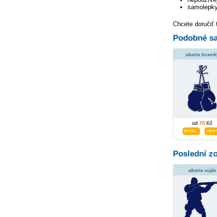
samolepky
Chcete doručiť 
Podobné sa
silueta boxerk
od
70
Kč
Poslední z
silueta voják