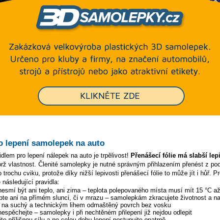
o lepení samolepek na auto
dlem pro lepení nálepek na auto je trpělivost!
Přenášecí fólie má slabší lep
ýbrž vlastnost. Členité samolepky je nutné správným přihlazením přenést z p
 trochu cviku, protože díky nižší lepivosti přenášecí fólie to může jít i hůř. P
 následující pravidla:
 nesmí být ani teplo, ani zima – teplota polepovaného místa musí mít 15 °C a
pte ani na přímém slunci, či v mrazu – samolepkám zkracujete životnost a na
y na suchý a technickým lihem odmaštěný povrch bez vosku
 nespěchejte – samolepky i při nechtěném přilepení již nejdou odlepit
te přílišnou sílu a po celou dobu lepení postupujte opatrně