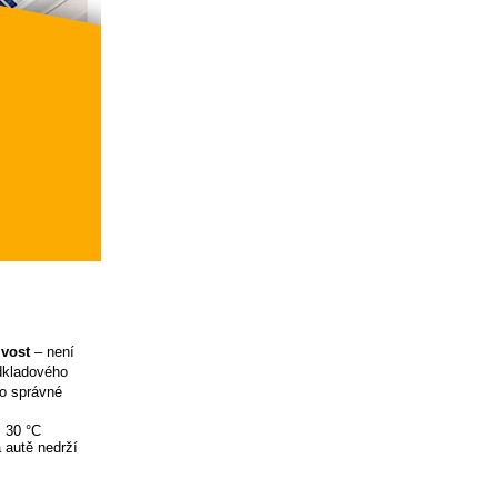
ivost
– není
odkladového
ro správné
ž 30 °C
 autě nedrží