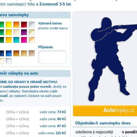
itní samolepicí fólie
s životností 3-5 let
.
barvu samolepky
Vybraná barva:
prosím zvolte barvu
Příplatek:
změr nálepky na auto
ÍME OD HRANY K HRANĚ MOTIVU!
sti
zadávejte pouze jeden rozměr
, druhý se
oporcí nálepky. Samolepka
silueta voják
ozadí
, po nalepení zůstane na autě pouze
iv.
(šířka × výška)
vaše cena:
73
Kč
(šířka × výška)
vaše cena:
86
Kč
Objednáte-li samolepku dnes
(šířka × výška)
vaše cena:
97
Kč
odešleme ji nejpozději
v ponděl
(šířka × výška)
vaše cena:
115
Kč