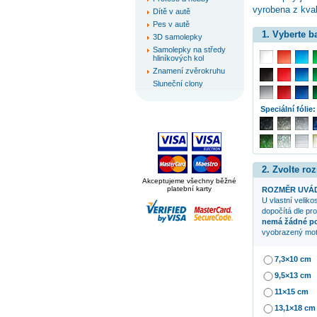
vyrobena z kval
Dítě v autě
Pes v autě
1. Vyberte 
3D samolepky
Samolepky na středy
hliníkových kol
Znamení zvěrokruhu
Sluneční clony
Speciální fólie:
2. Zvolte ro
Akceptujeme všechny běžné
platební karty
ROZMĚR UVÁD
U vlastní veliko
dopočítá dle pr
nemá žádné p
vyobrazený mot
7,3×10 cm
9,5×13 cm
11×15 cm
13,1×18 cm