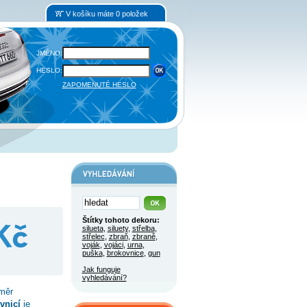
V košíku máte 0 položek
JMÉNO:
HESLO:
ZAPOMENUTÉ HESLO
Štítky tohoto dekoru:
silueta
,
siluety
,
střelba
,
střelec
,
zbraň
,
zbraně
,
voják
,
vojáci
,
urna
,
puška
,
brokovnice
,
gun
Jak funguje
vyhledávání?
měr
vnicí
je