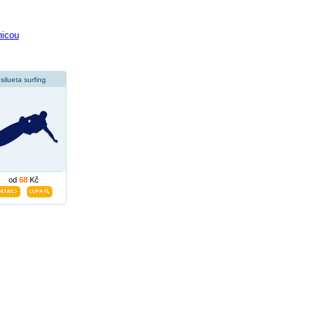
nicou
silueta surfing
od
68
Kč