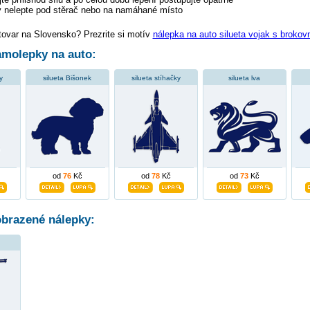
 nelepte pod stěrač nebo na namáhané místo
tovar na Slovensko? Prezrite si motív
nálepka na auto silueta vojak s brokov
molepky na auto:
y
silueta Bišonek
silueta stíhačky
silueta lva
od
76
Kč
od
78
Kč
od
73
Kč
obrazené nálepky: