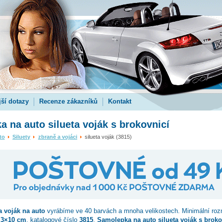
jší dotazy
Recenze zákazníků
Kontakt
 na auto silueta voják s brokovnicí
to
Siluety
zbraně a vojáci
silueta voják (3815)
a voják
na auto
vyrábíme ve 40 barvách a mnoha velikostech. Minimální roz
.3×10 cm
, katalogové číslo
3815
.
Samolepka na auto silueta voják s broko