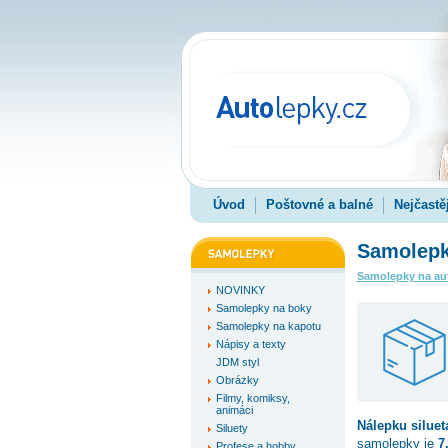
Úvod
Poštovné a balné
Nejčastě
Samolepka
Samolepky na au
NOVINKY
Samolepky na boky
Samolepky na kapotu
Nápisy a texty
JDM styl
Obrázky
Filmy, komiksy,
animáci
Nálepku
siluet
Siluety
samolepky je
7
Profese a hobby