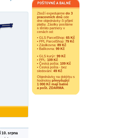
Zboží expedujeme
do 3
pracovních dnů
ode
dne objednávky či přijetí
platby. Zásilky posíláme
s těmito partnery v
cenách od:
• GLS ParcelShop:
65 Kč
• PPL ParcelShop:
79 Kč
• Zásilkovna:
89 Kč
• Balíkovna:
99 Kč
• GLS kurýr:
99 Kč
• PPL:
109 Kč
• Česká pošta:
109 Kč
• Česká pošta - bez
sledování:
49 Kč
Objednávky na dobírku s
hodnotou
převyšující
1 000 Kč mají balné
a
pošt. ZDARMA
.
í 10. srpna