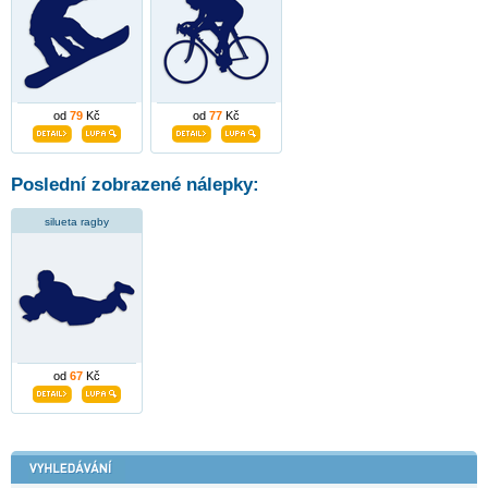
od
79
Kč
od
77
Kč
Poslední zobrazené nálepky:
silueta ragby
od
67
Kč