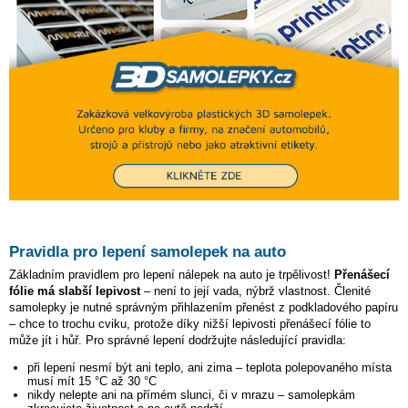
Pravidla pro lepení samolepek na auto
Základním pravidlem pro lepení nálepek na auto je trpělivost!
Přenášecí
fólie má slabší lepivost
– není to její vada, nýbrž vlastnost. Členité
samolepky je nutné správným přihlazením přenést z podkladového papíru
– chce to trochu cviku, protože díky nižší lepivosti přenášecí fólie to
může jít i hůř. Pro správné lepení dodržujte následující pravidla:
při lepení nesmí být ani teplo, ani zima – teplota polepovaného místa
musí mít 15 °C až 30 °C
nikdy nelepte ani na přímém slunci, či v mrazu – samolepkám