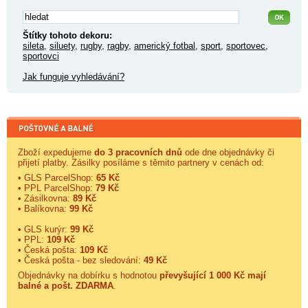
Štítky tohoto dekoru:
sileta
,
siluety
,
rugby
,
ragby
,
americký fotbal
,
sport
,
sportovec
,
sportovci
Jak funguje vyhledávání?
Zboží expedujeme
do 3 pracovních dnů
ode dne objednávky či
přijetí platby. Zásilky posíláme s těmito partnery v cenách od:
• GLS ParcelShop:
65 Kč
• PPL ParcelShop:
79 Kč
• Zásilkovna:
89 Kč
• Balíkovna:
99 Kč
• GLS kurýr:
99 Kč
• PPL:
109 Kč
• Česká pošta:
109 Kč
• Česká pošta - bez sledování:
49 Kč
Objednávky na dobírku s hodnotou
převyšující 1 000 Kč mají
balné a
pošt. ZDARMA
.