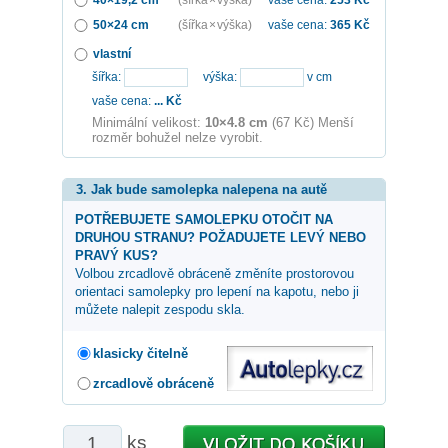
50×24 cm
(šířka × výška)
vaše cena:
365
Kč
vlastní
šířka:
výška:
v cm
vaše cena:
...
Kč
Minimální velikost:
10×4.8 cm
(67 Kč) Menší
rozměr bohužel nelze vyrobit.
3. Jak bude samolepka nalepena na autě
POTŘEBUJETE SAMOLEPKU OTOČIT NA
DRUHOU STRANU? POŽADUJETE LEVÝ NEBO
PRAVÝ KUS?
Volbou zrcadlově obráceně změníte prostorovou
orientaci samolepky pro lepení na kapotu, nebo ji
můžete nalepit zespodu skla.
klasicky čitelně
zrcadlově obráceně
ks