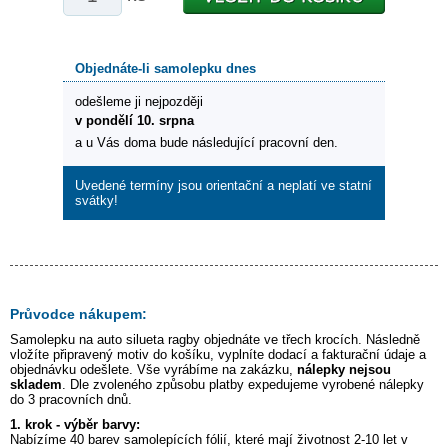
Objednáte-li samolepku dnes
odešleme ji nejpozději
v pondělí 10. srpna
a u Vás doma bude následující pracovní den.
Uvedené termíny jsou orientační a neplatí ve statní
svátky!
Průvodce nákupem:
Samolepku na auto
silueta ragby
objednáte ve třech krocích. Následně
vložíte připravený motiv do košíku, vyplníte dodací a fakturační údaje a
objednávku odešlete. Vše vyrábíme na zakázku,
nálepky nejsou
skladem
. Dle zvoleného způsobu platby expedujeme vyrobené nálepky
do 3 pracovních dnů.
1. krok - výběr barvy:
Nabízíme 40 barev samolepících fólií, které mají životnost 2-10 let v