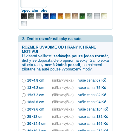
Speciální fólie:
2. Zvolte rozměr nálepky na auto
ROZMĚR UVÁDÍME OD HRANY K HRANĚ
MOTIVU!
U vlastní velikosti
zadávejte pouze jeden rozměr
,
druhý se dopočítá dle proporcí nálepky. Samolepka
silueta ragby
nemá žádné pozadí
, po nalepení
zůstane na autě pouze vyobrazený motiv.
10×4,8 cm
(šířka × výška)
vaše cena:
67
Kč
13×6,2 cm
(šířka × výška)
vaše cena:
75
Kč
15×7,2 cm
(šířka × výška)
vaše cena:
82
Kč
18×8,6 cm
(šířka × výška)
vaše cena:
94
Kč
20×9,6 cm
(šířka × výška)
vaše cena:
104
Kč
25×12 cm
(šířka × výška)
vaše cena:
132
Kč
30×14,4 cm
(šířka × výška)
vaše cena:
166
Kč
40×19,2 cm
(šířka × výška)
vaše cena:
253
Kč