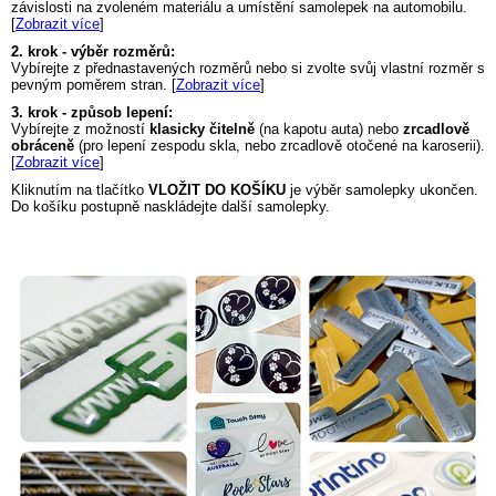
závislosti na zvoleném materiálu a umístění samolepek na automobilu.
[
Zobrazit více
]
2. krok - výběr rozměrů:
Vybírejte z přednastavených rozměrů nebo si zvolte svůj vlastní rozměr s
pevným poměrem stran. [
Zobrazit více
]
3. krok - způsob lepení:
Vybírejte z možností
klasicky čitelně
(na kapotu auta) nebo
zrcadlově
obráceně
(pro lepení zespodu skla, nebo zrcadlově otočené na karoserii).
[
Zobrazit více
]
Kliknutím na tlačítko
VLOŽIT DO KOŠÍKU
je výběr samolepky ukončen.
Do košíku postupně naskládejte další samolepky.