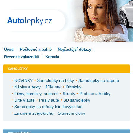
Úvod
Poštovné a balné
Nejčastější dotazy
Recenze zákazníků
Kontakt
NOVINKY
Samolepky na boky
Samolepky na kapotu
Nápisy a texty
JDM styl
Obrázky
Filmy, komiksy, animáci
Siluety
Profese a hobby
Dítě v autě
Pes v autě
3D samolepky
Samolepky na středy hliníkových kol
Znamení zvěrokruhu
Sluneční clony