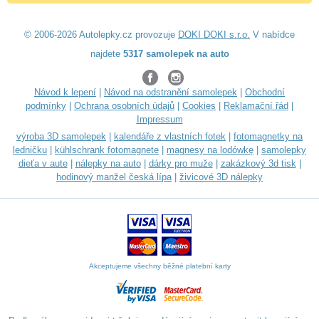
© 2006-2026 Autolepky.cz provozuje
DOKI DOKI s.r.o.
V nabídce
najdete
5317 samolepek na auto
Návod k lepení
|
Návod na odstranění samolepek
|
Obchodní
podmínky
|
Ochrana osobních údajů
|
Cookies
|
Reklamační řád
|
Impressum
výroba 3D samolepek
|
kalendáře z vlastních fotek
|
fotomagnetky na
ledničku
|
kühlschrank fotomagnete
|
magnesy na lodówkę
|
samolepky
dieťa v aute
|
nálepky na auto
|
dárky pro muže
|
zakázkový 3d tisk
|
hodinový manžel česká lípa
|
živicové 3D nálepky
Akceptujeme všechny běžné platební karty