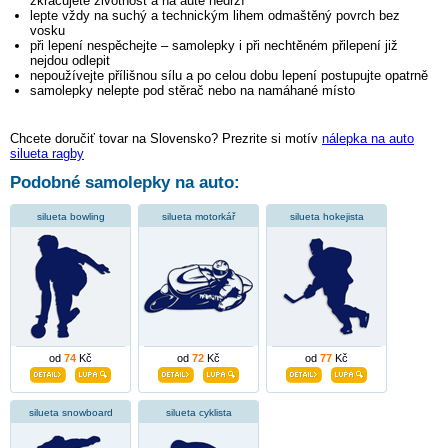
zkracujete životnost a na autě nedrží
lepte vždy na suchý a technickým lihem odmaštěný povrch bez
vosku
při lepení nespěchejte – samolepky i při nechtěném přilepení již
nejdou odlepit
nepoužívejte přílišnou sílu a po celou dobu lepení postupujte opatrně
samolepky nelepte pod stěrač nebo na namáhané místo
Chcete doručiť tovar na Slovensko? Prezrite si motív
nálepka na auto
silueta ragby
Podobné samolepky na auto:
silueta bowling
silueta motorkář
silueta hokejista
od
74
Kč
od
72
Kč
od
77
Kč
silueta snowboard
silueta cyklista