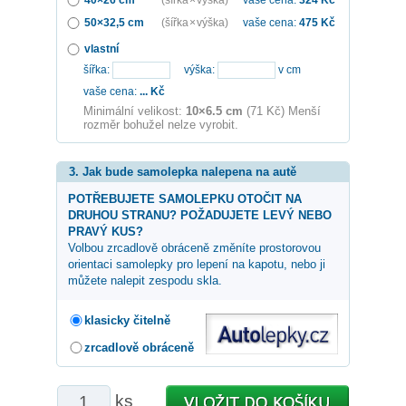
50×32,5 cm
(šířka × výška)
vaše cena:
475
Kč
vlastní
šířka:
výška:
v cm
vaše cena:
...
Kč
Minimální velikost:
10×6.5 cm
(71 Kč) Menší
rozměr bohužel nelze vyrobit.
3. Jak bude samolepka nalepena na autě
POTŘEBUJETE SAMOLEPKU OTOČIT NA
DRUHOU STRANU? POŽADUJETE LEVÝ NEBO
PRAVÝ KUS?
Volbou zrcadlově obráceně změníte prostorovou
orientaci samolepky pro lepení na kapotu, nebo ji
můžete nalepit zespodu skla.
klasicky čitelně
zrcadlově obráceně
ks