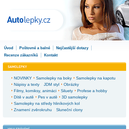
Úvod
Poštovné a balné
Nejčastější dotazy
Recenze zákazníků
Kontakt
NOVINKY
Samolepky na boky
Samolepky na kapotu
Nápisy a texty
JDM styl
Obrázky
Filmy, komiksy, animáci
Siluety
Profese a hobby
Dítě v autě
Pes v autě
3D samolepky
Samolepky na středy hliníkových kol
Znamení zvěrokruhu
Sluneční clony