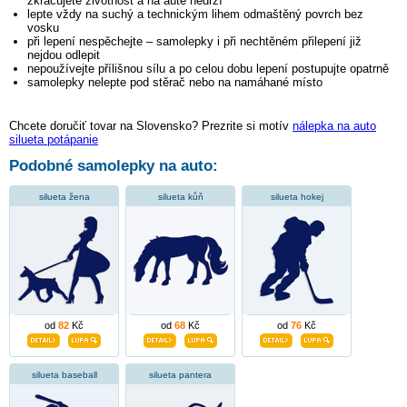
zkracujete životnost a na autě nedrží
lepte vždy na suchý a technickým lihem odmaštěný povrch bez
vosku
při lepení nespěchejte – samolepky i při nechtěném přilepení již
nejdou odlepit
nepoužívejte přílišnou sílu a po celou dobu lepení postupujte opatrně
samolepky nelepte pod stěrač nebo na namáhané místo
Chcete doručiť tovar na Slovensko? Prezrite si motív
nálepka na auto
silueta potápanie
Podobné samolepky na auto:
silueta žena
silueta kůň
silueta hokej
od
82
Kč
od
68
Kč
od
76
Kč
silueta baseball
silueta pantera