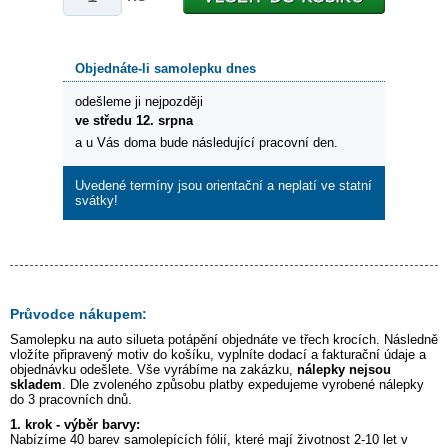
Objednáte-li samolepku dnes
odešleme ji nejpozději
ve středu 12. srpna
a u Vás doma bude následující pracovní den.
Uvedené termíny jsou orientační a neplatí ve statní
svátky!
Průvodce nákupem:
Samolepku na auto
silueta potápění
objednáte ve třech krocích. Následně
vložíte připravený motiv do košíku, vyplníte dodací a fakturační údaje a
objednávku odešlete. Vše vyrábíme na zakázku,
nálepky nejsou
skladem
. Dle zvoleného způsobu platby expedujeme vyrobené nálepky
do 3 pracovních dnů.
1. krok - výběr barvy:
Nabízíme 40 barev samolepících fólií, které mají životnost 2-10 let v