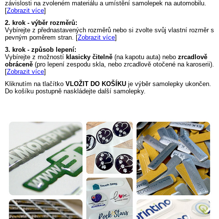
závislosti na zvoleném materiálu a umístění samolepek na automobilu.
[
Zobrazit více
]
2. krok - výběr rozměrů:
Vybírejte z přednastavených rozměrů nebo si zvolte svůj vlastní rozměr s
pevným poměrem stran. [
Zobrazit více
]
3. krok - způsob lepení:
Vybírejte z možností
klasicky čitelně
(na kapotu auta) nebo
zrcadlově
obráceně
(pro lepení zespodu skla, nebo zrcadlově otočené na karoserii).
[
Zobrazit více
]
Kliknutím na tlačítko
VLOŽIT DO KOŠÍKU
je výběr samolepky ukončen.
Do košíku postupně naskládejte další samolepky.