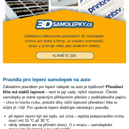
Pravidla pro lepení samolepek na auto
Základním pravidlem pro lepení nálepek na auto je trpělivost!
Přenášecí
fólie má slabší lepivost
– není to její vada, nýbrž vlastnost. Členité
samolepky je nutné správným přihlazením přenést z podkladového papíru
– chce to trochu cviku, protože díky nižší lepivosti přenášecí fólie to
může jít i hůř. Pro správné lepení dodržujte následující pravidla:
při lepení nesmí být ani teplo, ani zima – teplota polepovaného místa
musí mít 15 °C až 30 °C
nikdy nelepte ani na přímém slunci, či v mrazu – samolepkám