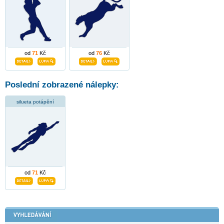
od
71
Kč
od
76
Kč
Poslední zobrazené nálepky:
silueta potápění
od
71
Kč