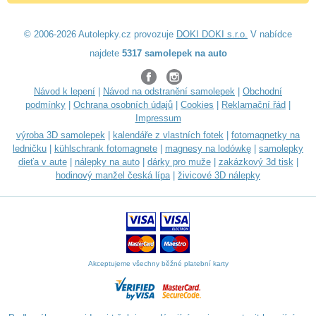
© 2006-2026 Autolepky.cz provozuje
DOKI DOKI s.r.o.
V nabídce
najdete
5317 samolepek na auto
Návod k lepení
|
Návod na odstranění samolepek
|
Obchodní
podmínky
|
Ochrana osobních údajů
|
Cookies
|
Reklamační řád
|
Impressum
výroba 3D samolepek
|
kalendáře z vlastních fotek
|
fotomagnetky na
ledničku
|
kühlschrank fotomagnete
|
magnesy na lodówkę
|
samolepky
dieťa v aute
|
nálepky na auto
|
dárky pro muže
|
zakázkový 3d tisk
|
hodinový manžel česká lípa
|
živicové 3D nálepky
Akceptujeme všechny běžné platební karty