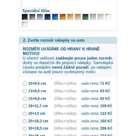
Speciální fólie:
2. Zvolte rozměr nálepky na auto
ROZMĚR UVÁDÍME OD HRANY K HRANĚ
MOTIVU!
U vlastní velikosti
zadávejte pouze jeden rozměr
,
druhý se dopočítá dle proporcí nálepky. Samolepka
silueta potápění
nemá žádné pozadí
, po nalepení
zůstane na autě pouze vyobrazený motiv.
10×6,5 cm
(šířka × výška)
vaše cena:
71
Kč
13×8,5 cm
(šířka × výška)
vaše cena:
83
Kč
15×9,8 cm
(šířka × výška)
vaše cena:
92
Kč
18×11,7 cm
(šířka × výška)
vaše cena:
109
Kč
20×13 cm
(šířka × výška)
vaše cena:
122
Kč
25×16,3 cm
(šířka × výška)
vaše cena:
160
Kč
30×19,5 cm
(šířka × výška)
vaše cena:
206
Kč
40×26 cm
(šířka × výška)
vaše cena:
324
Kč