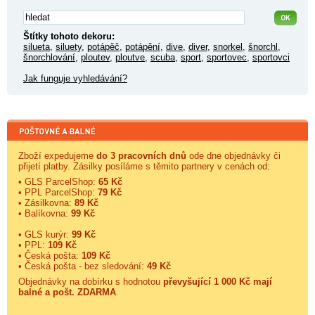
Štítky tohoto dekoru:
silueta
,
siluety
,
potápěč
,
potápění
,
dive
,
diver
,
snorkel
,
šnorchl
,
šnorchlování
,
ploutev
,
ploutve
,
scuba
,
sport
,
sportovec
,
sportovci
Jak funguje vyhledávání?
Zboží expedujeme
do 3 pracovních dnů
ode dne objednávky či
přijetí platby. Zásilky posíláme s těmito partnery v cenách od:
• GLS ParcelShop:
65 Kč
• PPL ParcelShop:
79 Kč
• Zásilkovna:
89 Kč
• Balíkovna:
99 Kč
• GLS kurýr:
99 Kč
• PPL:
109 Kč
• Česká pošta:
109 Kč
• Česká pošta - bez sledování:
49 Kč
Objednávky na dobírku s hodnotou
převyšující 1 000 Kč mají
balné a
pošt. ZDARMA
.