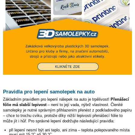
Pravidla pro lepení samolepek na auto
Základním pravidlem pro lepení nálepek na auto je trpělivost!
Přenášecí
fólie má slabší lepivost
– není to její vada, nýbrž vlastnost. Členité
samolepky je nutné správným přihlazením přenést z podkladového papíru
– chce to trochu cviku, protože díky nižší lepivosti přenášecí fólie to
může jít i hůř. Pro správné lepení dodržujte následující pravidla:
při lepení nesmí být ani teplo, ani zima – teplota polepovaného místa
musí mít 15 °C až 30 °C