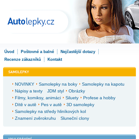
Úvod
Poštovné a balné
Nejčastější dotazy
Recenze zákazníků
Kontakt
NOVINKY
Samolepky na boky
Samolepky na kapotu
Nápisy a texty
JDM styl
Obrázky
Filmy, komiksy, animáci
Siluety
Profese a hobby
Dítě v autě
Pes v autě
3D samolepky
Samolepky na středy hliníkových kol
Znamení zvěrokruhu
Sluneční clony