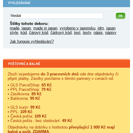
Štítky tohoto dekoru:
made
,
japan
,
made in japan
,
vyrobeno v japonsku
,
jdm
,
japan
style
,
kód
,
čárový kód
,
čárkový kód
,
text
,
texty
,
nápis
,
nápisy
Jak funguje vyhledávání?
Zboží expedujeme
do 3 pracovních dnů
ode dne objednávky či
přijetí platby. Zásilky posíláme s těmito partnery v cenách od:
• GLS ParcelShop:
65 Kč
• PPL ParcelShop:
79 Kč
• Zásilkovna:
89 Kč
• Balíkovna:
99 Kč
• GLS kurýr:
99 Kč
• PPL:
109 Kč
• Česká pošta:
109 Kč
• Česká pošta - bez sledování:
49 Kč
Objednávky na dobírku s hodnotou
převyšující 1 000 Kč mají
balné a
pošt. ZDARMA
.