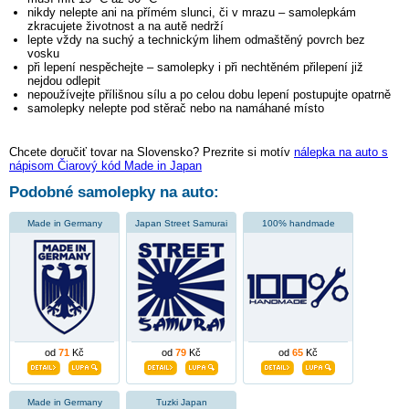
nikdy nelepte ani na přímém slunci, či v mrazu – samolepkám
zkracujete životnost a na autě nedrží
lepte vždy na suchý a technickým lihem odmaštěný povrch bez
vosku
při lepení nespěchejte – samolepky i při nechtěném přilepení již
nejdou odlepit
nepoužívejte přílišnou sílu a po celou dobu lepení postupujte opatrně
samolepky nelepte pod stěrač nebo na namáhané místo
Chcete doručiť tovar na Slovensko? Prezrite si motív
nálepka na auto s
nápisom Čiarový kód Made in Japan
Podobné samolepky na auto:
Made in Germany
Japan Street Samurai
100% handmade
od
71
Kč
od
79
Kč
od
65
Kč
Made in Germany
Tuzki Japan