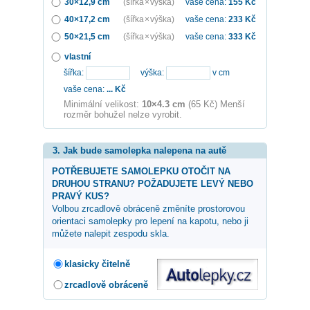
30×12,9 cm
(šířka × výška)
vaše cena:
155
Kč
40×17,2 cm
(šířka × výška)
vaše cena:
233
Kč
50×21,5 cm
(šířka × výška)
vaše cena:
333
Kč
vlastní
šířka:
výška:
v cm
vaše cena:
...
Kč
Minimální velikost:
10×4.3 cm
(65 Kč) Menší
rozměr bohužel nelze vyrobit.
3. Jak bude samolepka nalepena na autě
POTŘEBUJETE SAMOLEPKU OTOČIT NA
DRUHOU STRANU? POŽADUJETE LEVÝ NEBO
PRAVÝ KUS?
Volbou zrcadlově obráceně změníte prostorovou
orientaci samolepky pro lepení na kapotu, nebo ji
můžete nalepit zespodu skla.
klasicky čitelně
zrcadlově obráceně