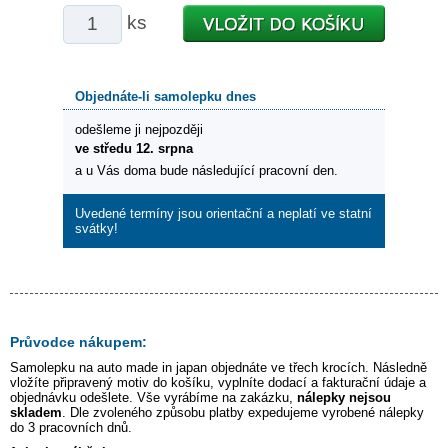
ks
Objednáte-li samolepku dnes
odešleme ji nejpozději
ve středu 12. srpna
a u Vás doma bude následující pracovní den.
Uvedené termíny jsou orientační a neplatí ve statní
svátky!
Průvodce nákupem:
Samolepku na auto
made in japan
objednáte ve třech krocích. Následně
vložíte připravený motiv do košíku, vyplníte dodací a fakturační údaje a
objednávku odešlete. Vše vyrábíme na zakázku,
nálepky nejsou
skladem
. Dle zvoleného způsobu platby expedujeme vyrobené nálepky
do 3 pracovních dnů.