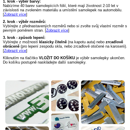
1. krok - výběr barvy:
Nabízíme 40 barev samolepících fólií, které mají životnost 2-10 let v
závislosti na zvoleném materiálu a umístění samolepek na automobilu.
[
Zobrazit více
]
2. krok - výběr rozměrů:
Vybírejte z přednastavených rozměrů nebo si zvolte svůj vlastní rozměr s
pevným poměrem stran. [
Zobrazit více
]
3. krok - způsob lepení:
Vybírejte z možností
klasicky čitelně
(na kapotu auta) nebo
zrcadlově
obráceně
(pro lepení zespodu skla, nebo zrcadlově otočené na karoserii).
[
Zobrazit více
]
Kliknutím na tlačítko
VLOŽIT DO KOŠÍKU
je výběr samolepky ukončen.
Do košíku postupně naskládejte další samolepky.