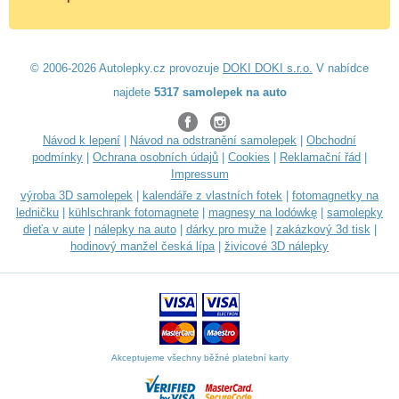
© 2006-2026 Autolepky.cz provozuje
DOKI DOKI s.r.o.
V nabídce
najdete
5317 samolepek na auto
Návod k lepení
|
Návod na odstranění samolepek
|
Obchodní
podmínky
|
Ochrana osobních údajů
|
Cookies
|
Reklamační řád
|
Impressum
výroba 3D samolepek
|
kalendáře z vlastních fotek
|
fotomagnetky na
ledničku
|
kühlschrank fotomagnete
|
magnesy na lodówkę
|
samolepky
dieťa v aute
|
nálepky na auto
|
dárky pro muže
|
zakázkový 3d tisk
|
hodinový manžel česká lípa
|
živicové 3D nálepky
Akceptujeme všechny běžné platební karty