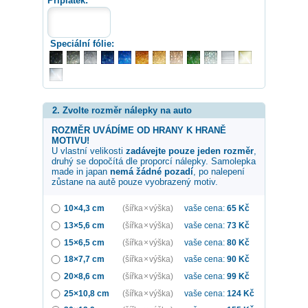
Příplatek:
Speciální fólie:
2. Zvolte rozměr nálepky na auto
ROZMĚR UVÁDÍME OD HRANY K HRANĚ
MOTIVU!
U vlastní velikosti
zadávejte pouze jeden rozměr
,
druhý se dopočítá dle proporcí nálepky. Samolepka
made in japan
nemá žádné pozadí
, po nalepení
zůstane na autě pouze vyobrazený motiv.
10×4,3 cm
(šířka × výška)
vaše cena:
65
Kč
13×5,6 cm
(šířka × výška)
vaše cena:
73
Kč
15×6,5 cm
(šířka × výška)
vaše cena:
80
Kč
18×7,7 cm
(šířka × výška)
vaše cena:
90
Kč
20×8,6 cm
(šířka × výška)
vaše cena:
99
Kč
25×10,8 cm
(šířka × výška)
vaše cena:
124
Kč