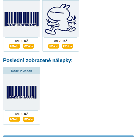
od
65
Kč
od
79
Kč
Poslední zobrazené nálepky:
Made in Japan
od
65
Kč