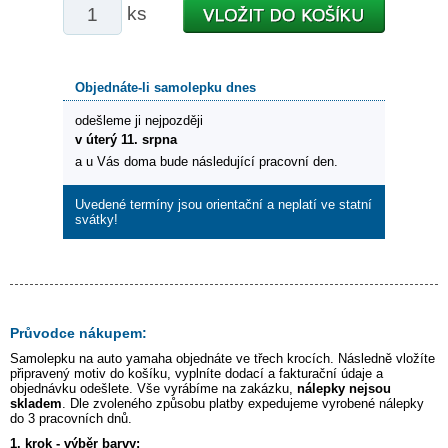
ks
Objednáte-li samolepku dnes
odešleme ji nejpozději
v úterý 11. srpna
a u Vás doma bude následující pracovní den.
Uvedené termíny jsou orientační a neplatí ve statní
svátky!
Průvodce nákupem:
Samolepku na auto
yamaha
objednáte ve třech krocích. Následně vložíte
připravený motiv do košíku, vyplníte dodací a fakturační údaje a
objednávku odešlete. Vše vyrábíme na zakázku,
nálepky nejsou
skladem
. Dle zvoleného způsobu platby expedujeme vyrobené nálepky
do 3 pracovních dnů.
1. krok - výběr barvy: