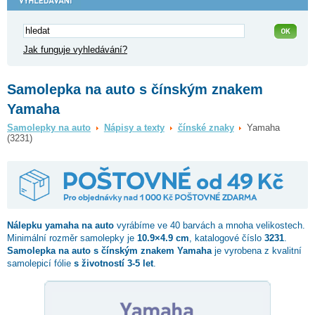
Jak funguje vyhledávání?
Samolepka na auto s čínským znakem
Yamaha
Samolepky na auto
Nápisy a texty
čínské znaky
Yamaha
(3231)
Nálepku
yamaha
na auto
vyrábíme ve 40 barvách a mnoha velikostech.
Minimální rozměr samolepky je
10.9×4.9 cm
, katalogové číslo
3231
.
Samolepka na auto s čínským znakem Yamaha
je vyrobena z kvalitní
samolepicí fólie
s životností 3-5 let
.