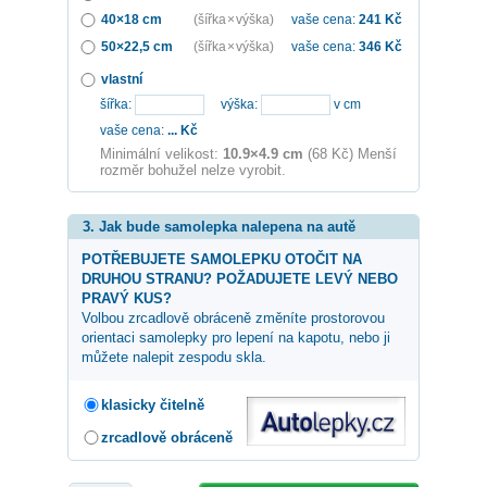
40×18 cm
(šířka × výška)
vaše cena:
241
Kč
50×22,5 cm
(šířka × výška)
vaše cena:
346
Kč
vlastní
šířka:
výška:
v cm
vaše cena:
...
Kč
Minimální velikost:
10.9×4.9 cm
(68 Kč) Menší
rozměr bohužel nelze vyrobit.
3. Jak bude samolepka nalepena na autě
POTŘEBUJETE SAMOLEPKU OTOČIT NA
DRUHOU STRANU? POŽADUJETE LEVÝ NEBO
PRAVÝ KUS?
Volbou zrcadlově obráceně změníte prostorovou
orientaci samolepky pro lepení na kapotu, nebo ji
můžete nalepit zespodu skla.
klasicky čitelně
zrcadlově obráceně