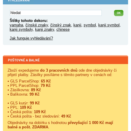
Štítky tohoto dekoru:
yamaha
,
čínské znaky
,
čínský znak
,
kanji
,
symbol
,
kanji symbol
,
kanji symboly
,
kanji znaky
,
chinese
Jak funguje vyhledávání?
Zboží expedujeme
do 3 pracovních dnů
ode dne objednávky či
přijetí platby. Zásilky posíláme s těmito partnery v cenách od:
• GLS ParcelShop:
65 Kč
• PPL ParcelShop:
79 Kč
• Zásilkovna:
89 Kč
• Balíkovna:
99 Kč
• GLS kurýr:
99 Kč
• PPL:
109 Kč
• Česká pošta:
109 Kč
• Česká pošta - bez sledování:
49 Kč
Objednávky na dobírku s hodnotou
převyšující 1 000 Kč mají
balné a
pošt. ZDARMA
.