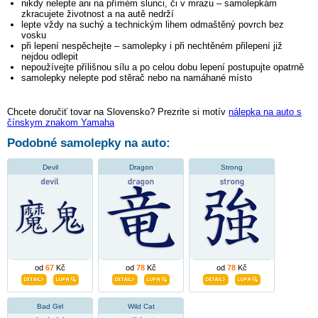
nikdy nelepte ani na přímém slunci, či v mrazu – samolepkám
zkracujete životnost a na autě nedrží
lepte vždy na suchý a technickým lihem odmaštěný povrch bez
vosku
při lepení nespěchejte – samolepky i při nechtěném přilepení již
nejdou odlepit
nepoužívejte přílišnou sílu a po celou dobu lepení postupujte opatrně
samolepky nelepte pod stěrač nebo na namáhané místo
Chcete doručiť tovar na Slovensko? Prezrite si motív
nálepka na auto s
čínskym znakom Yamaha
Podobné samolepky na auto:
Devil
Dragon
Strong
od
67
Kč
od
78
Kč
od
78
Kč
Bad Girl
Wild Cat