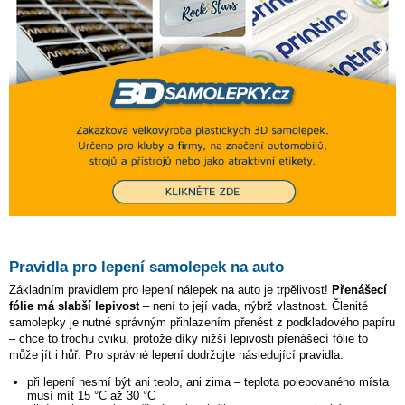
Pravidla pro lepení samolepek na auto
Základním pravidlem pro lepení nálepek na auto je trpělivost!
Přenášecí
fólie má slabší lepivost
– není to její vada, nýbrž vlastnost. Členité
samolepky je nutné správným přihlazením přenést z podkladového papíru
– chce to trochu cviku, protože díky nižší lepivosti přenášecí fólie to
může jít i hůř. Pro správné lepení dodržujte následující pravidla:
při lepení nesmí být ani teplo, ani zima – teplota polepovaného místa
musí mít 15 °C až 30 °C