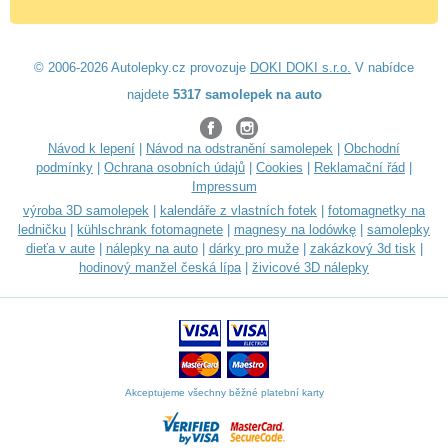
© 2006-2026 Autolepky.cz provozuje
DOKI DOKI s.r.o.
V nabídce
najdete
5317 samolepek na auto
Návod k lepení
|
Návod na odstranění samolepek
|
Obchodní
podmínky
|
Ochrana osobních údajů
|
Cookies
|
Reklamační řád
|
Impressum
výroba 3D samolepek
|
kalendáře z vlastních fotek
|
fotomagnetky na
ledničku
|
kühlschrank fotomagnete
|
magnesy na lodówkę
|
samolepky
dieťa v aute
|
nálepky na auto
|
dárky pro muže
|
zakázkový 3d tisk
|
hodinový manžel česká lípa
|
živicové 3D nálepky
Akceptujeme všechny běžné platební karty