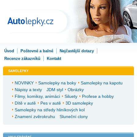
Úvod
Poštovné a balné
Nejčastější dotazy
Recenze zákazníků
Kontakt
NOVINKY
Samolepky na boky
Samolepky na kapotu
Nápisy a texty
JDM styl
Obrázky
Filmy, komiksy, animáci
Siluety
Profese a hobby
Dítě v autě
Pes v autě
3D samolepky
Samolepky na středy hliníkových kol
Znamení zvěrokruhu
Sluneční clony