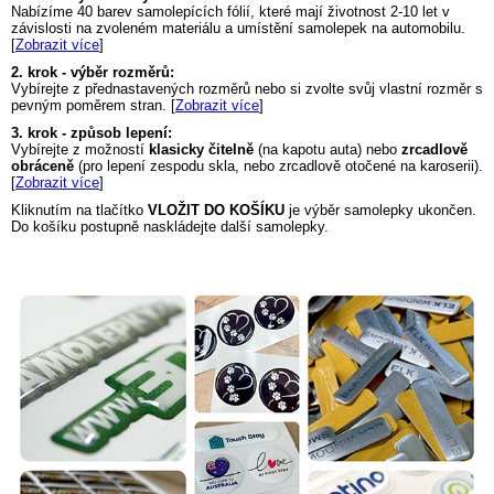
Nabízíme 40 barev samolepících fólií, které mají životnost 2-10 let v
závislosti na zvoleném materiálu a umístění samolepek na automobilu.
[
Zobrazit více
]
2. krok - výběr rozměrů:
Vybírejte z přednastavených rozměrů nebo si zvolte svůj vlastní rozměr s
pevným poměrem stran. [
Zobrazit více
]
3. krok - způsob lepení:
Vybírejte z možností
klasicky čitelně
(na kapotu auta) nebo
zrcadlově
obráceně
(pro lepení zespodu skla, nebo zrcadlově otočené na karoserii).
[
Zobrazit více
]
Kliknutím na tlačítko
VLOŽIT DO KOŠÍKU
je výběr samolepky ukončen.
Do košíku postupně naskládejte další samolepky.