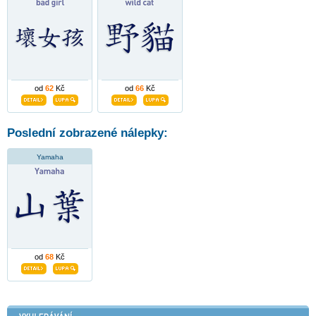
od
62
Kč
od
66
Kč
Poslední zobrazené nálepky:
Yamaha
od
68
Kč