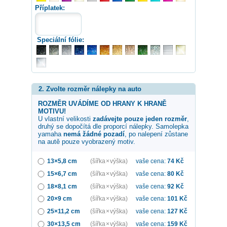
Příplatek:
Speciální fólie:
2. Zvolte rozměr nálepky na auto
ROZMĚR UVÁDÍME OD HRANY K HRANĚ
MOTIVU!
U vlastní velikosti
zadávejte pouze jeden rozměr
,
druhý se dopočítá dle proporcí nálepky. Samolepka
yamaha
nemá žádné pozadí
, po nalepení zůstane
na autě pouze vyobrazený motiv.
13×5,8 cm
(šířka × výška)
vaše cena:
74
Kč
15×6,7 cm
(šířka × výška)
vaše cena:
80
Kč
18×8,1 cm
(šířka × výška)
vaše cena:
92
Kč
20×9 cm
(šířka × výška)
vaše cena:
101
Kč
25×11,2 cm
(šířka × výška)
vaše cena:
127
Kč
30×13,5 cm
(šířka × výška)
vaše cena:
159
Kč