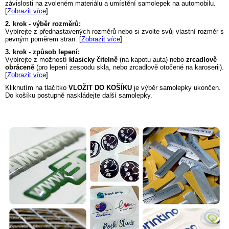
závislosti na zvoleném materiálu a umístění samolepek na automobilu.
[
Zobrazit více
]
2. krok - výběr rozměrů:
Vybírejte z přednastavených rozměrů nebo si zvolte svůj vlastní rozměr s
pevným poměrem stran. [
Zobrazit více
]
3. krok - způsob lepení:
Vybírejte z možností
klasicky čitelně
(na kapotu auta) nebo
zrcadlově
obráceně
(pro lepení zespodu skla, nebo zrcadlově otočené na karoserii).
[
Zobrazit více
]
Kliknutím na tlačítko
VLOŽIT DO KOŠÍKU
je výběr samolepky ukončen.
Do košíku postupně naskládejte další samolepky.