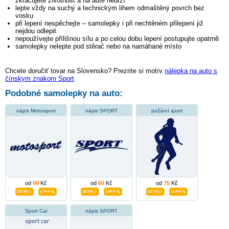
zkracujete životnost a na autě nedrží
lepte vždy na suchý a technickým lihem odmaštěný povrch bez
vosku
při lepení nespěchejte – samolepky i při nechtěném přilepení již
nejdou odlepit
nepoužívejte přílišnou sílu a po celou dobu lepení postupujte opatrně
samolepky nelepte pod stěrač nebo na namáhané místo
Chcete doručiť tovar na Slovensko? Prezrite si motív
nálepka na auto s
čínskym znakom Sport
Podobné samolepky na auto:
nápis Motorsport
nápis SPORT
požární sport
od
60
Kč
od
60
Kč
od
75
Kč
Sport Car
nápis SPORT