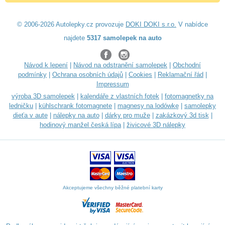
© 2006-2026 Autolepky.cz provozuje
DOKI DOKI s.r.o.
V nabídce
najdete
5317 samolepek na auto
Návod k lepení
|
Návod na odstranění samolepek
|
Obchodní
podmínky
|
Ochrana osobních údajů
|
Cookies
|
Reklamační řád
|
Impressum
výroba 3D samolepek
|
kalendáře z vlastních fotek
|
fotomagnetky na
ledničku
|
kühlschrank fotomagnete
|
magnesy na lodówkę
|
samolepky
dieťa v aute
|
nálepky na auto
|
dárky pro muže
|
zakázkový 3d tisk
|
hodinový manžel česká lípa
|
živicové 3D nálepky
Akceptujeme všechny běžné platební karty