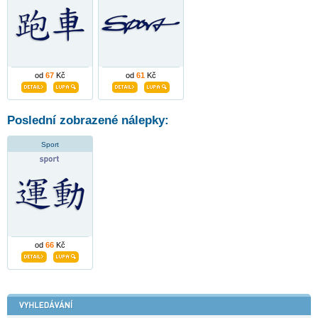
od
67
Kč
od
61
Kč
Poslední zobrazené nálepky:
Sport
od
66
Kč