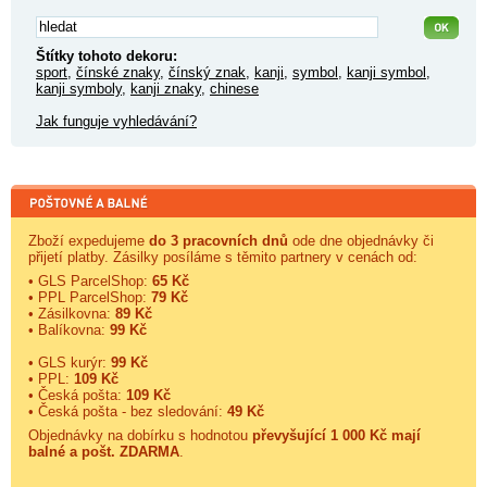
Štítky tohoto dekoru:
sport
,
čínské znaky
,
čínský znak
,
kanji
,
symbol
,
kanji symbol
,
kanji symboly
,
kanji znaky
,
chinese
Jak funguje vyhledávání?
Zboží expedujeme
do 3 pracovních dnů
ode dne objednávky či
přijetí platby. Zásilky posíláme s těmito partnery v cenách od:
• GLS ParcelShop:
65 Kč
• PPL ParcelShop:
79 Kč
• Zásilkovna:
89 Kč
• Balíkovna:
99 Kč
• GLS kurýr:
99 Kč
• PPL:
109 Kč
• Česká pošta:
109 Kč
• Česká pošta - bez sledování:
49 Kč
Objednávky na dobírku s hodnotou
převyšující 1 000 Kč mají
balné a
pošt. ZDARMA
.