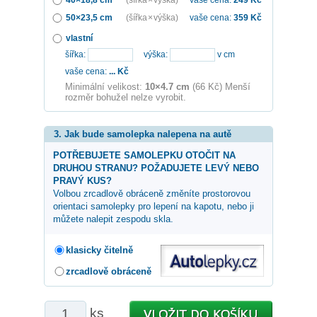
50×23,5 cm
(šířka × výška)
vaše cena:
359
Kč
vlastní
šířka:
výška:
v cm
vaše cena:
...
Kč
Minimální velikost:
10×4.7 cm
(66 Kč) Menší
rozměr bohužel nelze vyrobit.
3. Jak bude samolepka nalepena na autě
POTŘEBUJETE SAMOLEPKU OTOČIT NA
DRUHOU STRANU? POŽADUJETE LEVÝ NEBO
PRAVÝ KUS?
Volbou zrcadlově obráceně změníte prostorovou
orientaci samolepky pro lepení na kapotu, nebo ji
můžete nalepit zespodu skla.
klasicky čitelně
zrcadlově obráceně
ks