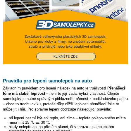
Pravidla pro lepení samolepek na auto
Základním pravidlem pro lepení nálepek na auto je trpělivost!
Přenášecí
fólie má slabší lepivost
– není to její vada, nýbrž vlastnost. Členité
samolepky je nutné správným přihlazením přenést z podkladového papíru
– chce to trochu cviku, protože díky nižší lepivosti přenášecí fólie to
může jít i hůř. Pro správné lepení dodržujte následující pravidla:
při lepení nesmí být ani teplo, ani zima – teplota polepovaného místa
musí mít 15 °C až 30 °C
nikdy nelepte ani na přímém slunci, či v mrazu – samolepkám