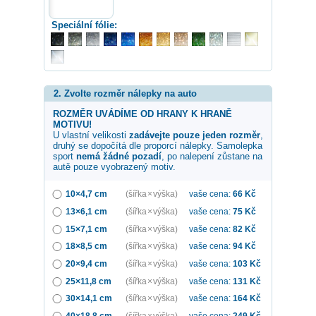
Speciální fólie:
2. Zvolte rozměr nálepky na auto
ROZMĚR UVÁDÍME OD HRANY K HRANĚ
MOTIVU!
U vlastní velikosti
zadávejte pouze jeden rozměr
,
druhý se dopočítá dle proporcí nálepky. Samolepka
sport
nemá žádné pozadí
, po nalepení zůstane na
autě pouze vyobrazený motiv.
10×4,7 cm
(šířka × výška)
vaše cena:
66
Kč
13×6,1 cm
(šířka × výška)
vaše cena:
75
Kč
15×7,1 cm
(šířka × výška)
vaše cena:
82
Kč
18×8,5 cm
(šířka × výška)
vaše cena:
94
Kč
20×9,4 cm
(šířka × výška)
vaše cena:
103
Kč
25×11,8 cm
(šířka × výška)
vaše cena:
131
Kč
30×14,1 cm
(šířka × výška)
vaše cena:
164
Kč
40×18,8 cm
(šířka × výška)
vaše cena:
249
Kč