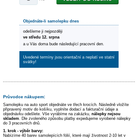
Objednáte-li samolepku dnes
odešleme ji nejpozději
ve středu 12. srpna
a u Vás doma bude následující pracovní den.
Uvedené termíny jsou orientační a neplatí ve statní
svátky!
Průvodce nákupem:
Samolepku na auto
sport
objednáte ve třech krocích. Následně vložíte
připravený motiv do košíku, vyplníte dodací a fakturační údaje a
objednávku odešlete. Vše vyrábíme na zakázku,
nálepky nejsou
skladem
. Dle zvoleného způsobu platby expedujeme vyrobené nálepky
do 3 pracovních dnů.
1. krok - výběr barvy:
Nabízíme 40 barev samolepících fólií, které mají životnost 2-10 let v