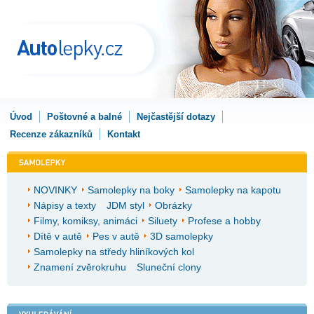
Úvod
Poštovné a balné
Nejčastější dotazy
Recenze zákazníků
Kontakt
NOVINKY
Samolepky na boky
Samolepky na kapotu
Nápisy a texty
JDM styl
Obrázky
Filmy, komiksy, animáci
Siluety
Profese a hobby
Dítě v autě
Pes v autě
3D samolepky
Samolepky na středy hliníkových kol
Znamení zvěrokruhu
Sluneční clony