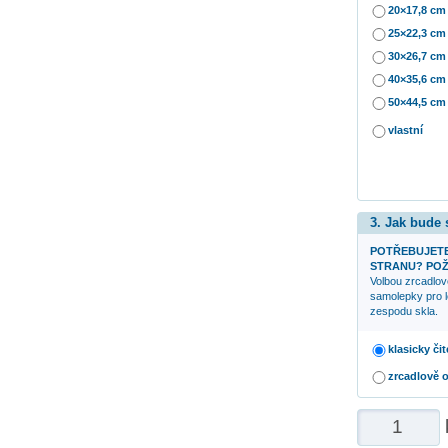
20×17,8 cm
25×22,3 cm
30×26,7 cm
40×35,6 cm
50×44,5 cm
vlastní
3. Jak bude
POTŘEBUJETE
STRANU? POŽ
Volbou zrcadlov
samolepky pro l
zespodu skla.
klasicky čit
zrcadlově 