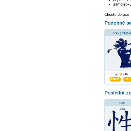
samolepky
Chcete doručiť 
Podobné sa
sexy golfistka
od
112
Kč
Poslední z
Sex