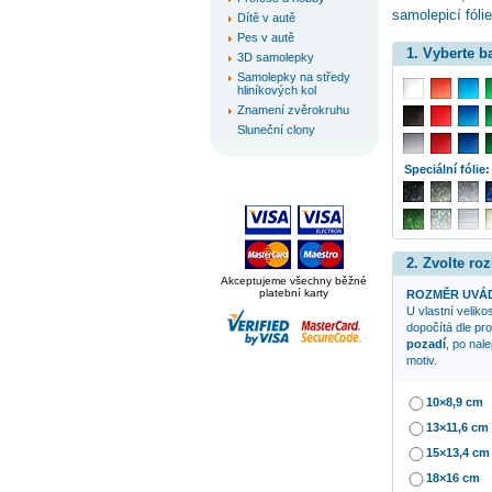
samolepicí fóli
Dítě v autě
Pes v autě
1. Vyberte 
3D samolepky
Samolepky na středy
hliníkových kol
Znamení zvěrokruhu
Sluneční clony
Speciální fólie:
2. Zvolte ro
Akceptujeme všechny běžné
platební karty
ROZMĚR UVÁD
U vlastní veliko
dopočítá dle pr
pozadí
, po nal
motiv.
10×8,9 cm
13×11,6 cm
15×13,4 cm
18×16 cm