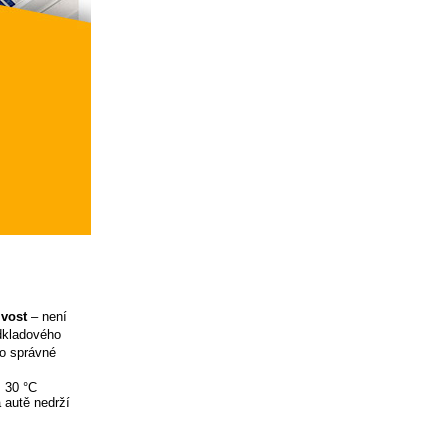
ivost
– není
odkladového
ro správné
ž 30 °C
 autě nedrží