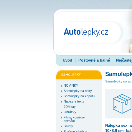
Úvod
Poštovné a balné
Nejčastě
Samolepk
Samolepky na au
NOVINKY
Samolepky na boky
Samolepky na kapotu
Nápisy a texty
JDM styl
Obrázky
Filmy, komiksy,
animáci
Nálepku
sex
na
Siluety
10×8.9 cm
, ka
Profese a hobby