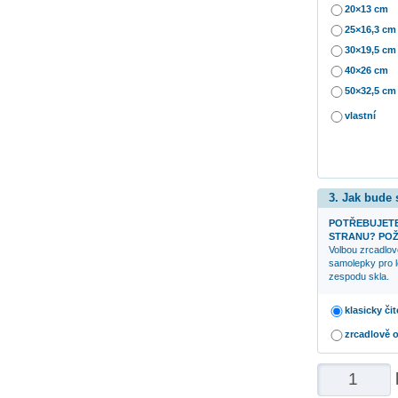
20×13 cm
25×16,3 cm
30×19,5 cm
40×26 cm
50×32,5 cm
vlastní
3. Jak bude
POTŘEBUJETE
STRANU? POŽ
Volbou zrcadlov
samolepky pro l
zespodu skla.
klasicky čit
zrcadlově 