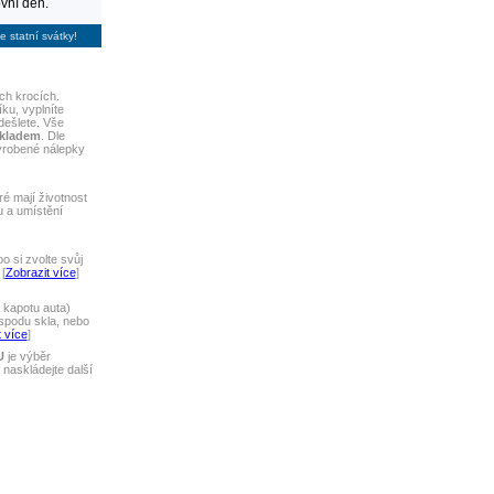
vní den.
e statní svátky!
ch krocích.
ku, vyplníte
dešlete. Vše
skladem
. Dle
yrobené nálepky
ré mají životnost
u a umístění
 si zvolte svůj
[
Zobrazit více
]
 kapotu auta)
spodu skla, nebo
 více
]
U
je výběr
naskládejte další