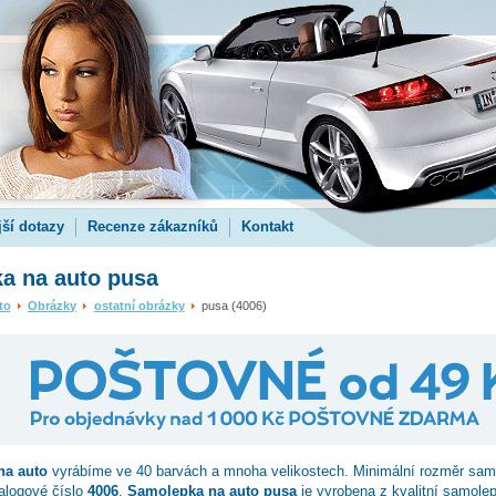
jší dotazy
Recenze zákazníků
Kontakt
a na auto pusa
to
Obrázky
ostatní obrázky
pusa (4006)
a auto
vyrábíme ve 40 barvách a mnoha velikostech. Minimální rozměr sam
talogové číslo
4006
.
Samolepka na auto pusa
je vyrobena z kvalitní samolepi