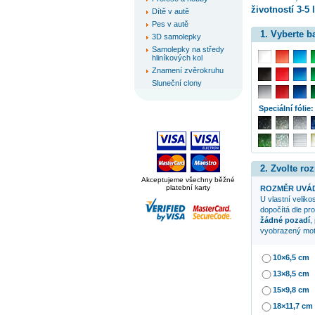
životností 3-5 l
Dítě v autě
Pes v autě
1. Vyberte 
3D samolepky
Samolepky na středy
hliníkových kol
Znamení zvěrokruhu
Sluneční clony
Speciální fólie:
2. Zvolte ro
Akceptujeme všechny běžné
platební karty
ROZMĚR UVÁD
U vlastní veliko
dopočítá dle pr
žádné pozadí
,
vyobrazený mot
10×6,5 cm
13×8,5 cm
15×9,8 cm
18×11,7 cm