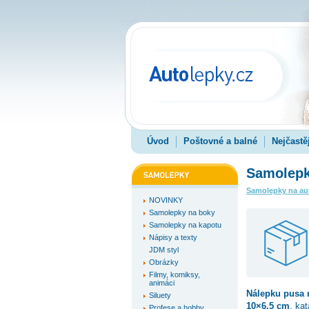
Úvod
Poštovné a balné
Nejčastě
Samolepk
Samolepky na au
NOVINKY
Samolepky na boky
Samolepky na kapotu
Nápisy a texty
JDM styl
Obrázky
Filmy, komiksy,
animáci
Nálepku
pusa
n
Siluety
10×6.5 cm
, ka
Profese a hobby