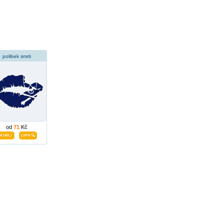
polibek smrti
od
71
Kč