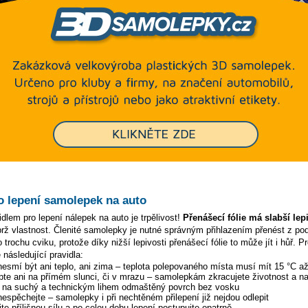
o lepení samolepek na auto
dlem pro lepení nálepek na auto je trpělivost!
Přenášecí fólie má slabší lep
ýbrž vlastnost. Členité samolepky je nutné správným přihlazením přenést z p
 trochu cviku, protože díky nižší lepivosti přenášecí fólie to může jít i hůř. P
 následující pravidla:
 nesmí být ani teplo, ani zima – teplota polepovaného místa musí mít 15 °C a
pte ani na přímém slunci, či v mrazu – samolepkám zkracujete životnost a na
y na suchý a technickým lihem odmaštěný povrch bez vosku
 nespěchejte – samolepky i při nechtěném přilepení již nejdou odlepit
te přílišnou sílu a po celou dobu lepení postupujte opatrně