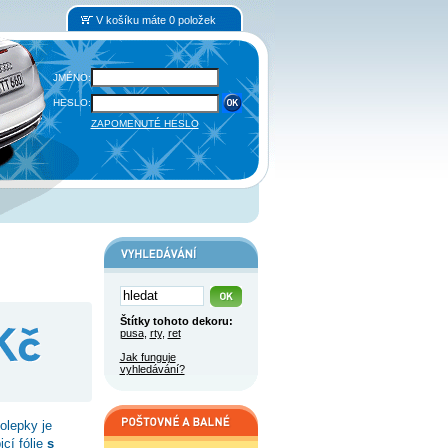
V košíku máte 0 položek
JMÉNO:
HESLO:
ZAPOMENUTÉ HESLO
Štítky tohoto dekoru:
pusa
,
rty
,
ret
Jak funguje
vyhledávání?
olepky je
cí fólie
s