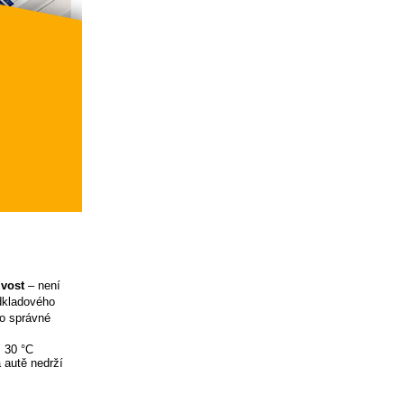
ivost
– není
odkladového
ro správné
ž 30 °C
 autě nedrží