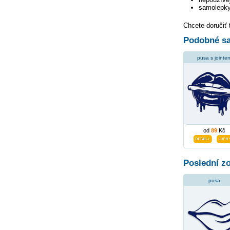
samolepky
Chcete doručiť 
Podobné sa
pusa s jointe
od
89
Kč
Poslední z
pusa