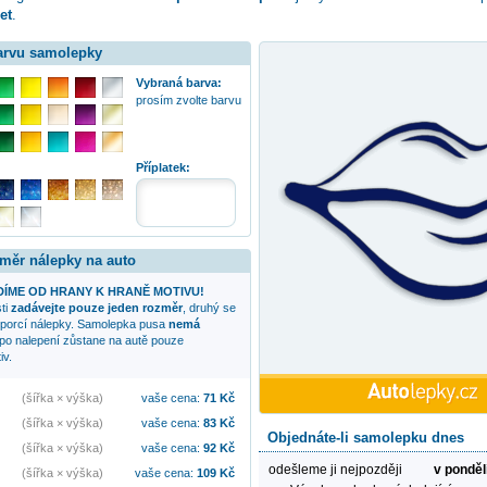
et
.
barvu samolepky
Vybraná barva:
prosím zvolte barvu
Příplatek:
změr nálepky na auto
ÍME OD HRANY K HRANĚ MOTIVU!
sti
zadávejte pouze jeden rozměr
, druhý se
oporcí nálepky. Samolepka
pusa
nemá
 po nalepení zůstane na autě pouze
iv.
(šířka × výška)
vaše cena:
71
Kč
(šířka × výška)
vaše cena:
83
Kč
Objednáte-li samolepku dnes
(šířka × výška)
vaše cena:
92
Kč
odešleme ji nejpozději
v ponděl
(šířka × výška)
vaše cena:
109
Kč