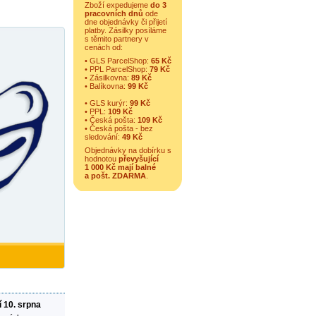
Zboží expedujeme
do 3
pracovních dnů
ode
dne objednávky či přijetí
platby. Zásilky posíláme
s těmito partnery v
cenách od:
• GLS ParcelShop:
65 Kč
• PPL ParcelShop:
79 Kč
• Zásilkovna:
89 Kč
• Balíkovna:
99 Kč
• GLS kurýr:
99 Kč
• PPL:
109 Kč
• Česká pošta:
109 Kč
• Česká pošta - bez
sledování:
49 Kč
Objednávky na dobírku s
hodnotou
převyšující
1 000 Kč mají balné
a
pošt. ZDARMA
.
í 10. srpna