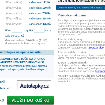
a u Vás doma bude následující praco
(šířka × výška)
vaše cena:
122
Kč
Uvedené termíny jsou orientační a neplatí v
(šířka × výška)
vaše cena:
160
Kč
(šířka × výška)
vaše cena:
206
Kč
Průvodce nákupem:
(šířka × výška)
vaše cena:
324
Kč
Samolepku na auto
pusa
objednáte ve tře
Následně vložíte připravený motiv do koší
(šířka × výška)
vaše cena:
475
Kč
dodací a fakturační údaje a objednávku o
vyrábíme na zakázku,
nálepky nejsou 
šířka:
výška:
v cm
zvoleného způsobu platby expedujeme v
do 3 pracovních dnů.
vaše cena:
...
Kč
1. krok - výběr barvy:
Minimální velikost:
10×6.5 cm
(71 Kč)
Nabízíme 40 barev samolepících fólií, kte
Menší rozměr bohužel nelze vyrobit.
2-10 let v závislosti na zvoleném materiál
samolepek na automobilu. [
Zobrazit více
]
 samolepka nalepena na autě
2. krok - výběr rozměrů:
Vybírejte z přednastavených rozměrů nebo
vlastní rozměr s pevným poměrem stran. 
 SAMOLEPKU OTOČIT NA DRUHOU
ADUJETE LEVÝ NEBO PRAVÝ KUS?
3. krok - způsob lepení:
Vybírejte z možností
klasicky čitelně
(na
ě obráceně změníte prostorovou orientaci
nebo
zrcadlově obráceně
(pro lepení ze
epení na kapotu, nebo ji můžete nalepit
zrcadlově otočené na karoserii). [
Zobrazit
Kliknutím na tlačítko
VLOŽIT DO KOŠÍK
samolepky ukončen. Do košíku postupně 
samolepky.
elně
obráceně
ks