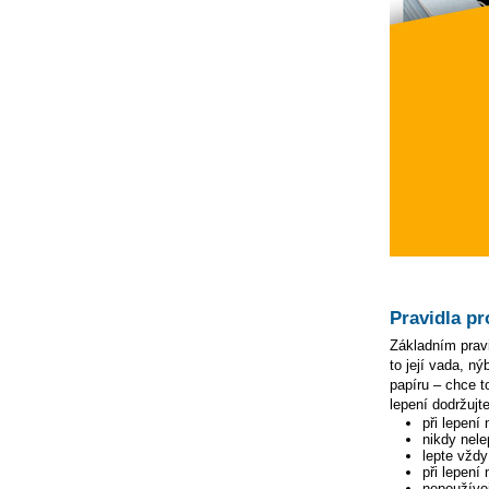
Pravidla pr
Základním pravi
to její vada, n
papíru – chce to
lepení dodržujte
při lepení
nikdy nele
lepte vžd
při lepení
nepoužívej