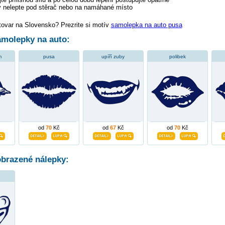
 nelepte pod stěrač nebo na namáhané místo
tovar na Slovensko? Prezrite si motív
samolepka na auto pusa
molepky na auto:
m
pusa
upíří zuby
polibek
od
70
Kč
od
67
Kč
od
70
Kč
obrazené nálepky: