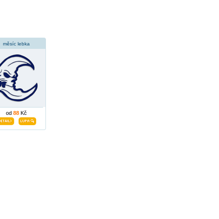
měsíc lebka
od
88
Kč