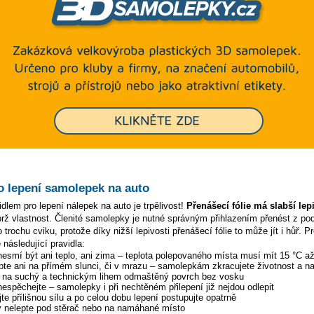
o lepení samolepek na auto
dlem pro lepení nálepek na auto je trpělivost!
Přenášecí fólie má slabší lep
ýbrž vlastnost. Členité samolepky je nutné správným přihlazením přenést z p
 trochu cviku, protože díky nižší lepivosti přenášecí fólie to může jít i hůř. P
 následující pravidla:
 nesmí být ani teplo, ani zima – teplota polepovaného místa musí mít 15 °C a
pte ani na přímém slunci, či v mrazu – samolepkám zkracujete životnost a na
y na suchý a technickým lihem odmaštěný povrch bez vosku
 nespěchejte – samolepky i při nechtěném přilepení již nejdou odlepit
te přílišnou sílu a po celou dobu lepení postupujte opatrně
 nelepte pod stěrač nebo na namáhané místo