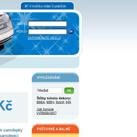
V košíku máte 0 položek
JMÉNO:
HESLO:
ZAPOMENUTÉ HESLO
Štítky tohoto dekoru:
lebka
,
lebky
,
buvol
,
býk
Jak funguje
vyhledávání?
ěr samolepky
 samolepicí