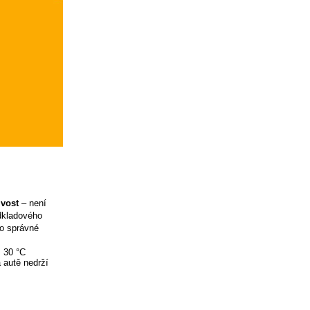
ivost
– není
odkladového
ro správné
ž 30 °C
 autě nedrží