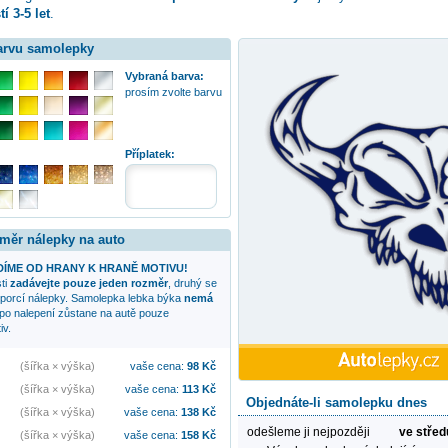
í 3-5 let
.
barvu samolepky
Vybraná barva:
prosím zvolte barvu
Příplatek:
změr nálepky na auto
ÍME OD HRANY K HRANĚ MOTIVU!
sti
zadávejte pouze jeden rozměr
, druhý se
oporcí nálepky. Samolepka
lebka býka
nemá
 po nalepení zůstane na autě pouze
iv.
(šířka × výška)
vaše cena:
98
Kč
(šířka × výška)
vaše cena:
113
Kč
Objednáte-li samolepku dnes
(šířka × výška)
vaše cena:
138
Kč
odešleme ji nejpozději
ve střed
(šířka × výška)
vaše cena:
158
Kč