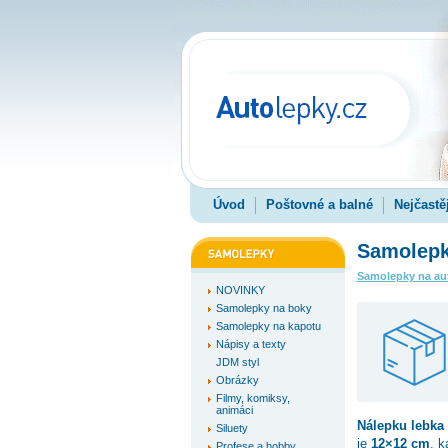
Úvod
Poštovné a balné
Nejčastě
Samolepk
Samolepky na au
NOVINKY
Samolepky na boky
Samolepky na kapotu
Nápisy a texty
JDM styl
Obrázky
Filmy, komiksy,
animáci
Nálepku
lebka
Siluety
je
12×12 cm
, k
Profese a hobby