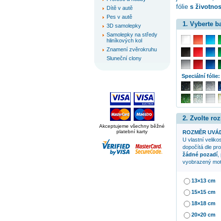
fólie
s životnost
Dítě v autě
Pes v autě
1. Vyberte 
3D samolepky
Samolepky na středy
hliníkových kol
Znamení zvěrokruhu
Sluneční clony
Speciální fólie:
2. Zvolte ro
Akceptujeme všechny běžné
platební karty
ROZMĚR UVÁD
U vlastní veliko
dopočítá dle pr
žádné pozadí
,
vyobrazený mot
13×13 cm
15×15 cm
18×18 cm
20×20 cm