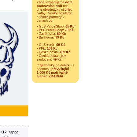
Zboží expedujeme
do 3
pracovních dnů
ode
dne objednávky či přijetí
platby. Zásilky posíláme
s těmito partnery v
cenách od:
• GLS ParcelShop:
65 Kč
• PPL ParcelShop:
79 Kč
• Zásilkovna:
89 Kč
• Balíkovna:
99 Kč
• GLS kurýr:
99 Kč
• PPL:
109 Kč
• Česká pošta:
109 Kč
• Česká pošta - bez
sledování:
49 Kč
Objednávky na dobírku s
hodnotou
převyšující
1 000 Kč mají balné
a
pošt. ZDARMA
.
u 12. srpna