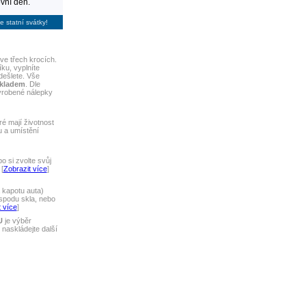
vní den.
e statní svátky!
ve třech krocích.
ku, vyplníte
dešlete. Vše
skladem
. Dle
yrobené nálepky
ré mají životnost
u a umístění
 si zvolte svůj
[
Zobrazit více
]
 kapotu auta)
spodu skla, nebo
 více
]
U
je výběr
naskládejte další