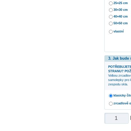
25×25 cm
30×30 cm
40×40 cm
50×50 cm
vlastní
3. Jak bude
POTŘEBUJETE
STRANU? POŽ
Volbou zrcadlov
samolepky pro l
zespodu skla.
klasicky čit
zrcadlově 