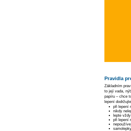
Pravidla pr
Základním pravi
to její vada, n
papíru – chce to
lepení dodržujte
při lepení
nikdy nele
lepte vžd
při lepení
nepoužívej
samolepky