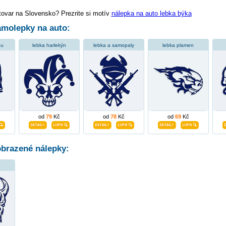
tovar na Slovensko? Prezrite si motív
nálepka na auto lebka býka
molepky na auto:
ou
lebka harlekýn
lebka a samopaly
lebka plamen
od
79
Kč
od
78
Kč
od
69
Kč
obrazené nálepky: