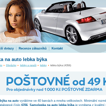
jší dotazy
Recenze zákazníků
Kontakt
a na auto lebka býka
to
Obrázky
lebky a raraši
lebky
lebka býka (4356)
 býka
na auto
vyrábíme ve 40 barvách a mnoha velikostech. Minimální rozm
atalogové číslo
4356
.
Samolepka na auto lebka býka
je vyrobena z kvalitní