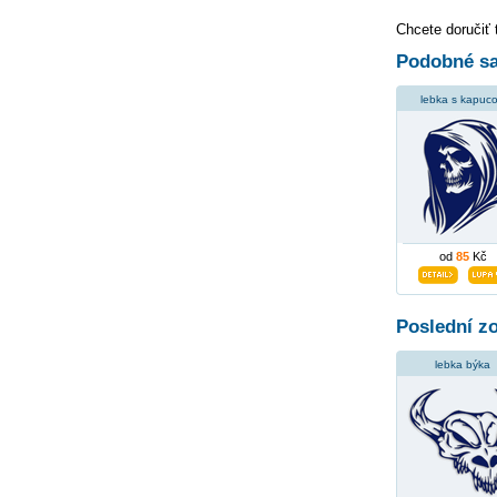
Chcete doručiť 
Podobné sa
lebka s kapuc
od
85
Kč
Poslední z
lebka býka