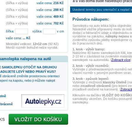
a u Vás doma bude následující praco
(šířka × výška)
vaše cena:
216
Kč
Uvedené termíny jsou orientační a neplatí v
(šířka × výška)
vaše cena:
288
Kč
(šířka × výška)
vaše cena:
469
Kč
Průvodce nákupem:
(šířka × výška)
vaše cena:
702
Kč
Samolepku na auto
lebka býka
objednáte 
Následně vložíte připravený motiv do koší
šířka:
výška:
v cm
dodací a fakturační údaje a objednávku o
vyrábíme na zakázku,
nálepky nejsou 
vaše cena:
...
Kč
zvoleného způsobu platby expedujeme v
do 3 pracovních dnů.
Minimální velikost:
12×12 cm
(92 Kč)
Menší rozměr bohužel nelze vyrobit.
1. krok - výběr barvy:
Nabízíme 40 barev samolepících fólií, kte
2-10 let v závislosti na zvoleném materiál
 samolepka nalepena na autě
samolepek na automobilu. [
Zobrazit více
]
2. krok - výběr rozměrů:
 SAMOLEPKU OTOČIT NA DRUHOU
Vybírejte z přednastavených rozměrů nebo
ADUJETE LEVÝ NEBO PRAVÝ KUS?
vlastní rozměr s pevným poměrem stran. 
ě obráceně změníte prostorovou orientaci
3. krok - způsob lepení:
epení na kapotu, nebo ji můžete nalepit
Vybírejte z možností
klasicky čitelně
(na
nebo
zrcadlově obráceně
(pro lepení ze
zrcadlově otočené na karoserii). [
Zobrazit
Kliknutím na tlačítko
VLOŽIT DO KOŠÍK
elně
samolepky ukončen. Do košíku postupně 
samolepky.
obráceně
ks