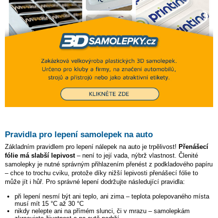
Pravidla pro lepení samolepek na auto
Základním pravidlem pro lepení nálepek na auto je trpělivost!
Přenášecí
fólie má slabší lepivost
– není to její vada, nýbrž vlastnost. Členité
samolepky je nutné správným přihlazením přenést z podkladového papíru
– chce to trochu cviku, protože díky nižší lepivosti přenášecí fólie to
může jít i hůř. Pro správné lepení dodržujte následující pravidla:
při lepení nesmí být ani teplo, ani zima – teplota polepovaného místa
musí mít 15 °C až 30 °C
nikdy nelepte ani na přímém slunci, či v mrazu – samolepkám