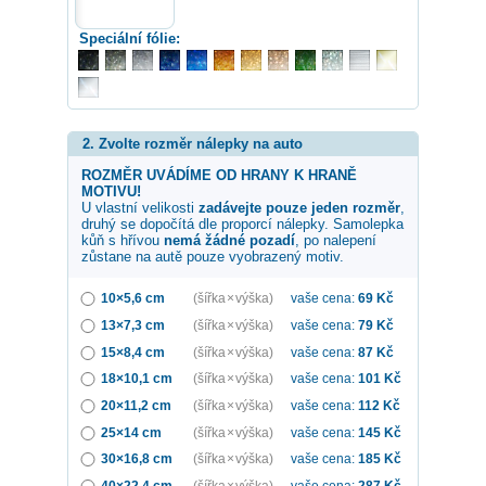
Speciální fólie:
2. Zvolte rozměr nálepky na auto
ROZMĚR UVÁDÍME OD HRANY K HRANĚ
MOTIVU!
U vlastní velikosti
zadávejte pouze jeden rozměr
,
druhý se dopočítá dle proporcí nálepky. Samolepka
kůň s hřívou
nemá žádné pozadí
, po nalepení
zůstane na autě pouze vyobrazený motiv.
10×5,6 cm
(šířka × výška)
vaše cena:
69
Kč
13×7,3 cm
(šířka × výška)
vaše cena:
79
Kč
15×8,4 cm
(šířka × výška)
vaše cena:
87
Kč
18×10,1 cm
(šířka × výška)
vaše cena:
101
Kč
20×11,2 cm
(šířka × výška)
vaše cena:
112
Kč
25×14 cm
(šířka × výška)
vaše cena:
145
Kč
30×16,8 cm
(šířka × výška)
vaše cena:
185
Kč
40×22,4 cm
(šířka × výška)
vaše cena:
287
Kč