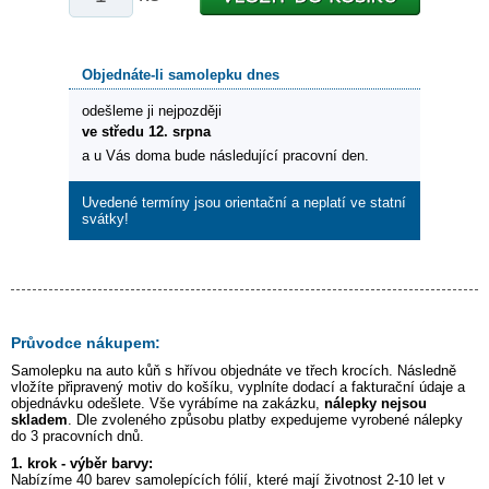
Objednáte-li samolepku dnes
odešleme ji nejpozději
ve středu 12. srpna
a u Vás doma bude následující pracovní den.
Uvedené termíny jsou orientační a neplatí ve statní
svátky!
Průvodce nákupem:
Samolepku na auto
kůň s hřívou
objednáte ve třech krocích. Následně
vložíte připravený motiv do košíku, vyplníte dodací a fakturační údaje a
objednávku odešlete. Vše vyrábíme na zakázku,
nálepky nejsou
skladem
. Dle zvoleného způsobu platby expedujeme vyrobené nálepky
do 3 pracovních dnů.
1. krok - výběr barvy:
Nabízíme 40 barev samolepících fólií, které mají životnost 2-10 let v