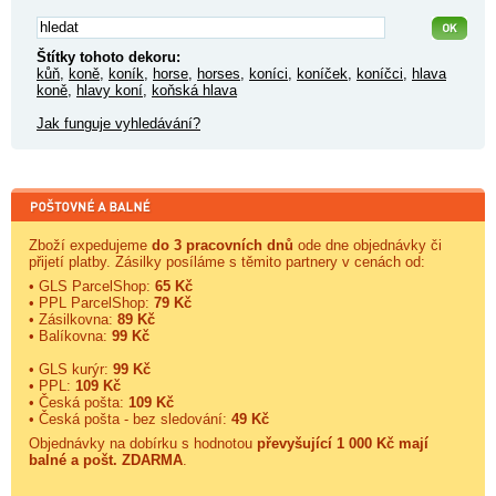
Štítky tohoto dekoru:
kůň
,
koně
,
koník
,
horse
,
horses
,
koníci
,
koníček
,
koníčci
,
hlava
koně
,
hlavy koní
,
koňská hlava
Jak funguje vyhledávání?
Zboží expedujeme
do 3 pracovních dnů
ode dne objednávky či
přijetí platby. Zásilky posíláme s těmito partnery v cenách od:
• GLS ParcelShop:
65 Kč
• PPL ParcelShop:
79 Kč
• Zásilkovna:
89 Kč
• Balíkovna:
99 Kč
• GLS kurýr:
99 Kč
• PPL:
109 Kč
• Česká pošta:
109 Kč
• Česká pošta - bez sledování:
49 Kč
Objednávky na dobírku s hodnotou
převyšující 1 000 Kč mají
balné a
pošt. ZDARMA
.