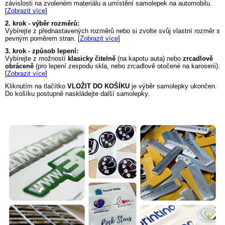
závislosti na zvoleném materiálu a umístění samolepek na automobilu.
[
Zobrazit více
]
2. krok - výběr rozměrů:
Vybírejte z přednastavených rozměrů nebo si zvolte svůj vlastní rozměr s
pevným poměrem stran. [
Zobrazit více
]
3. krok - způsob lepení:
Vybírejte z možností
klasicky čitelně
(na kapotu auta) nebo
zrcadlově
obráceně
(pro lepení zespodu skla, nebo zrcadlově otočené na karoserii).
[
Zobrazit více
]
Kliknutím na tlačítko
VLOŽIT DO KOŠÍKU
je výběr samolepky ukončen.
Do košíku postupně naskládejte další samolepky.