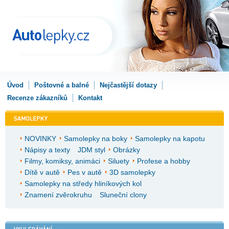
Úvod
Poštovné a balné
Nejčastější dotazy
Recenze zákazníků
Kontakt
NOVINKY
Samolepky na boky
Samolepky na kapotu
Nápisy a texty
JDM styl
Obrázky
Filmy, komiksy, animáci
Siluety
Profese a hobby
Dítě v autě
Pes v autě
3D samolepky
Samolepky na středy hliníkových kol
Znamení zvěrokruhu
Sluneční clony