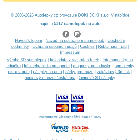
© 2006-2026 Autolepky.cz provozuje
DOKI DOKI s.r.o.
V nabídce
najdete
5317 samolepek na auto
Návod k lepení
|
Návod na odstranění samolepek
|
Obchodní
podmínky
|
Ochrana osobních údajů
|
Cookies
|
Reklamační řád
|
Impressum
výroba 3D samolepek
|
kalendáře z vlastních fotek
|
fotomagnetky na
ledničku
|
kühlschrank fotomagnete
|
magnesy na lodówkę
|
samolepky
dieťa v aute
|
nálepky na auto
|
dárky pro muže
|
zakázkový 3d tisk
|
hodinový manžel česká lípa
|
živicové 3D nálepky
Akceptujeme všechny běžné platební karty