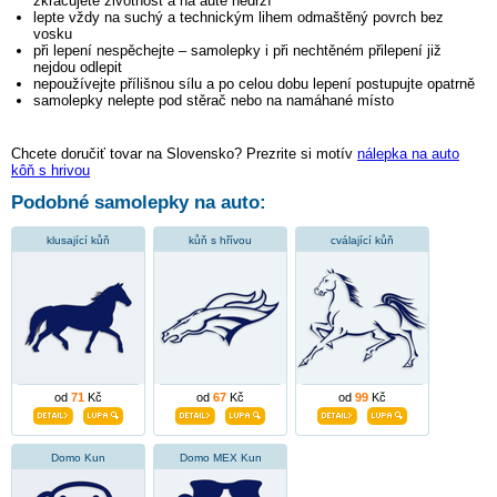
zkracujete životnost a na autě nedrží
lepte vždy na suchý a technickým lihem odmaštěný povrch bez
vosku
při lepení nespěchejte – samolepky i při nechtěném přilepení již
nejdou odlepit
nepoužívejte přílišnou sílu a po celou dobu lepení postupujte opatrně
samolepky nelepte pod stěrač nebo na namáhané místo
Chcete doručiť tovar na Slovensko? Prezrite si motív
nálepka na auto
kôň s hrivou
Podobné samolepky na auto:
klusající kůň
kůň s hřívou
cválající kůň
od
71
Kč
od
67
Kč
od
99
Kč
Domo Kun
Domo MEX Kun