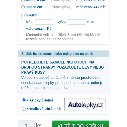
50×28 cm
(šířka × výška)
vaše cena:
417
Kč
vlastní
šířka:
výška:
v cm
vaše cena:
...
Kč
Minimální velikost:
10×5.6 cm
(69 Kč) Menší
rozměr bohužel nelze vyrobit.
3. Jak bude samolepka nalepena na autě
POTŘEBUJETE SAMOLEPKU OTOČIT NA
DRUHOU STRANU? POŽADUJETE LEVÝ NEBO
PRAVÝ KUS?
Volbou zrcadlově obráceně změníte prostorovou
orientaci samolepky pro lepení na kapotu, nebo ji
můžete nalepit zespodu skla.
klasicky čitelně
zrcadlově obráceně
ks