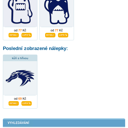
od
77
Kč
od
77
Kč
Poslední zobrazené nálepky:
kůň s hřívou
od
69
Kč