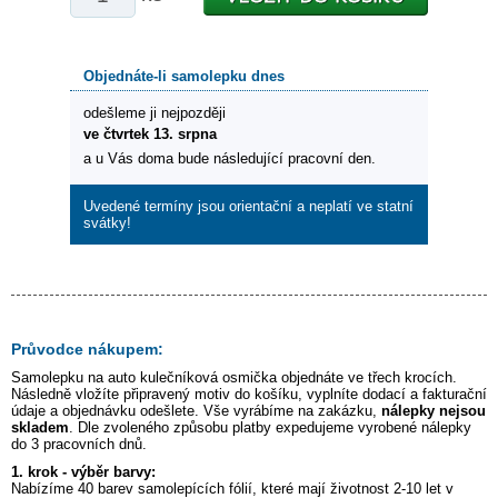
Objednáte-li samolepku dnes
odešleme ji nejpozději
ve čtvrtek 13. srpna
a u Vás doma bude následující pracovní den.
Uvedené termíny jsou orientační a neplatí ve statní
svátky!
Průvodce nákupem:
Samolepku na auto
kulečníková osmička
objednáte ve třech krocích.
Následně vložíte připravený motiv do košíku, vyplníte dodací a fakturační
údaje a objednávku odešlete. Vše vyrábíme na zakázku,
nálepky nejsou
skladem
. Dle zvoleného způsobu platby expedujeme vyrobené nálepky
do 3 pracovních dnů.
1. krok - výběr barvy:
Nabízíme 40 barev samolepících fólií, které mají životnost 2-10 let v