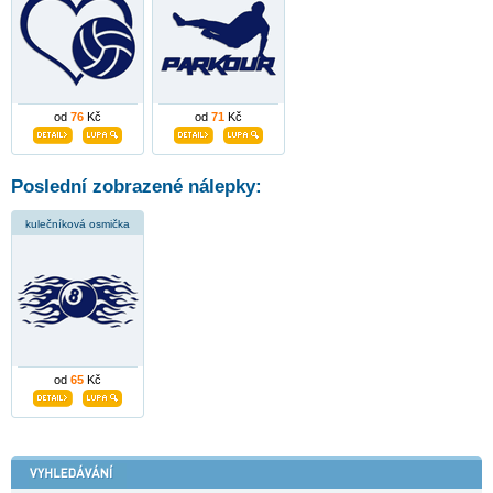
od
76
Kč
od
71
Kč
Poslední zobrazené nálepky:
kulečníková osmička
od
65
Kč