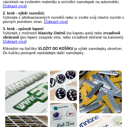
závislosti na zvoleném materiálu a umístění samolepek na automobilu.
[
Zobrazit více
]
2. krok - výběr rozměrů:
Vybírejte z přednastavených rozměrů nebo si zvolte svůj vlastní rozměr s
pevným poměrem stran. [
Zobrazit více
]
3. krok - způsob lepení:
Vybírejte z možností
klasicky čitelně
(na kapotu auta) nebo
zrcadlově
obráceně
(pro lepení zespodu skla, nebo zrcadlově otočené na karoserii).
[
Zobrazit více
]
Kliknutím na tlačítko
VLOŽIT DO KOŠÍKU
je výběr samolepky ukončen.
Do košíku postupně naskládejte další samolepky.