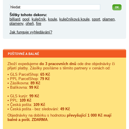
Štítky tohoto dekoru:
billiard
,
pool
,
kulečník
,
koule
,
kulečníková koule
,
sport
,
plamen
,
plameny
,
oheň
,
fire
Jak funguje vyhledávání?
Zboží expedujeme
do 3 pracovních dnů
ode dne objednávky či
přijetí platby. Zásilky posíláme s těmito partnery v cenách od:
• GLS ParcelShop:
65 Kč
• PPL ParcelShop:
79 Kč
• Zásilkovna:
89 Kč
• Balíkovna:
99 Kč
• GLS kurýr:
99 Kč
• PPL:
109 Kč
• Česká pošta:
109 Kč
• Česká pošta - bez sledování:
49 Kč
Objednávky na dobírku s hodnotou
převyšující 1 000 Kč mají
balné a
pošt. ZDARMA
.