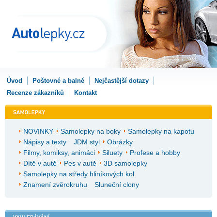
Úvod
Poštovné a balné
Nejčastější dotazy
Recenze zákazníků
Kontakt
NOVINKY
Samolepky na boky
Samolepky na kapotu
Nápisy a texty
JDM styl
Obrázky
Filmy, komiksy, animáci
Siluety
Profese a hobby
Dítě v autě
Pes v autě
3D samolepky
Samolepky na středy hliníkových kol
Znamení zvěrokruhu
Sluneční clony