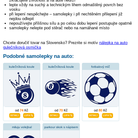
zkracujete životnost a na autě nedrží
lepte vždy na suchý a technickým lihem odmaštěný povrch bez
vosku
při lepení nespěchejte – samolepky i při nechtěném přilepení již
nejdou odlepit
nepoužívejte přílišnou sílu a po celou dobu lepení postupujte opatrně
samolepky nelepte pod stěrač nebo na namáhané místo
Chcete doručiť tovar na Slovensko? Prezrite si motív
nálepka na auto
gulečníková osmička
Podobné samolepky na auto:
kulečníková koule
kulečníková koule
fotbalový míč
od
74
Kč
od
70
Kč
od
80
Kč
miluju volejbal
parkour skok s nápisem