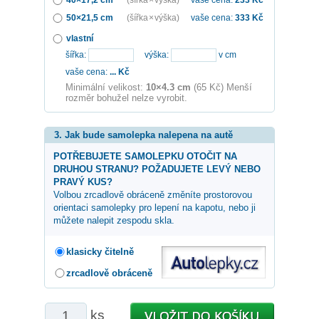
50×21,5 cm
(šířka × výška)
vaše cena:
333
Kč
vlastní
šířka:
výška:
v cm
vaše cena:
...
Kč
Minimální velikost:
10×4.3 cm
(65 Kč) Menší
rozměr bohužel nelze vyrobit.
3. Jak bude samolepka nalepena na autě
POTŘEBUJETE SAMOLEPKU OTOČIT NA
DRUHOU STRANU? POŽADUJETE LEVÝ NEBO
PRAVÝ KUS?
Volbou zrcadlově obráceně změníte prostorovou
orientaci samolepky pro lepení na kapotu, nebo ji
můžete nalepit zespodu skla.
klasicky čitelně
zrcadlově obráceně
ks