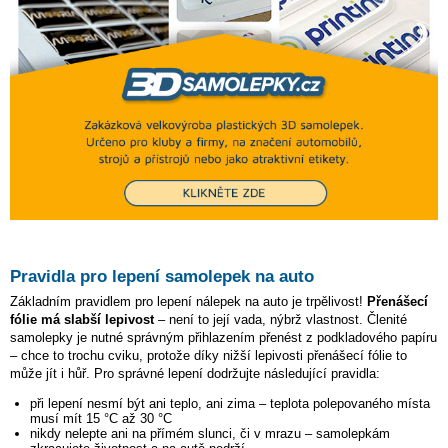
Pravidla pro lepení samolepek na auto
Základním pravidlem pro lepení nálepek na auto je trpělivost!
Přenášecí
fólie má slabší lepivost
– není to její vada, nýbrž vlastnost. Členité
samolepky je nutné správným přihlazením přenést z podkladového papíru
– chce to trochu cviku, protože díky nižší lepivosti přenášecí fólie to
může jít i hůř. Pro správné lepení dodržujte následující pravidla:
při lepení nesmí být ani teplo, ani zima – teplota polepovaného místa
musí mít 15 °C až 30 °C
nikdy nelepte ani na přímém slunci, či v mrazu – samolepkám