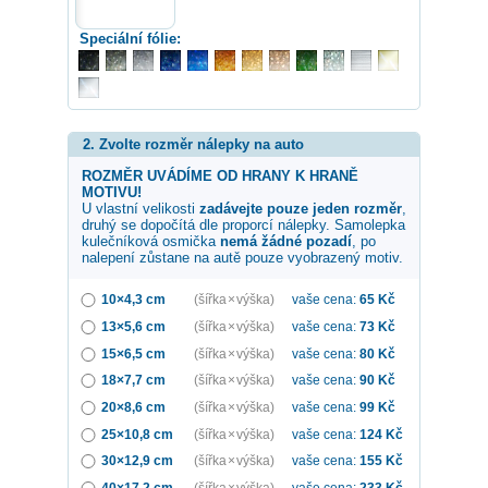
Speciální fólie:
2. Zvolte rozměr nálepky na auto
ROZMĚR UVÁDÍME OD HRANY K HRANĚ
MOTIVU!
U vlastní velikosti
zadávejte pouze jeden rozměr
,
druhý se dopočítá dle proporcí nálepky. Samolepka
kulečníková osmička
nemá žádné pozadí
, po
nalepení zůstane na autě pouze vyobrazený motiv.
10×4,3 cm
(šířka × výška)
vaše cena:
65
Kč
13×5,6 cm
(šířka × výška)
vaše cena:
73
Kč
15×6,5 cm
(šířka × výška)
vaše cena:
80
Kč
18×7,7 cm
(šířka × výška)
vaše cena:
90
Kč
20×8,6 cm
(šířka × výška)
vaše cena:
99
Kč
25×10,8 cm
(šířka × výška)
vaše cena:
124
Kč
30×12,9 cm
(šířka × výška)
vaše cena:
155
Kč
40×17,2 cm
(šířka × výška)
vaše cena:
233
Kč