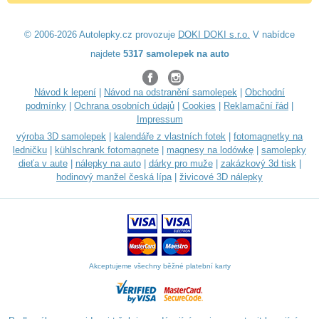
© 2006-2026 Autolepky.cz provozuje
DOKI DOKI s.r.o.
V nabídce
najdete
5317 samolepek na auto
Návod k lepení
|
Návod na odstranění samolepek
|
Obchodní
podmínky
|
Ochrana osobních údajů
|
Cookies
|
Reklamační řád
|
Impressum
výroba 3D samolepek
|
kalendáře z vlastních fotek
|
fotomagnetky na
ledničku
|
kühlschrank fotomagnete
|
magnesy na lodówkę
|
samolepky
dieťa v aute
|
nálepky na auto
|
dárky pro muže
|
zakázkový 3d tisk
|
hodinový manžel česká lípa
|
živicové 3D nálepky
Akceptujeme všechny běžné platební karty