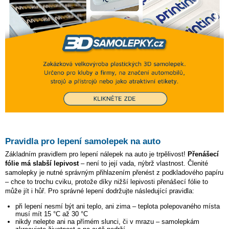
Pravidla pro lepení samolepek na auto
Základním pravidlem pro lepení nálepek na auto je trpělivost!
Přenášecí
fólie má slabší lepivost
– není to její vada, nýbrž vlastnost. Členité
samolepky je nutné správným přihlazením přenést z podkladového papíru
– chce to trochu cviku, protože díky nižší lepivosti přenášecí fólie to
může jít i hůř. Pro správné lepení dodržujte následující pravidla:
při lepení nesmí být ani teplo, ani zima – teplota polepovaného místa
musí mít 15 °C až 30 °C
nikdy nelepte ani na přímém slunci, či v mrazu – samolepkám