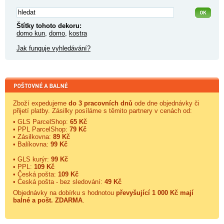
Štítky tohoto dekoru:
domo kun
,
domo
,
kostra
Jak funguje vyhledávání?
Zboží expedujeme
do 3 pracovních dnů
ode dne objednávky či
přijetí platby. Zásilky posíláme s těmito partnery v cenách od:
• GLS ParcelShop:
65 Kč
• PPL ParcelShop:
79 Kč
• Zásilkovna:
89 Kč
• Balíkovna:
99 Kč
• GLS kurýr:
99 Kč
• PPL:
109 Kč
• Česká pošta:
109 Kč
• Česká pošta - bez sledování:
49 Kč
Objednávky na dobírku s hodnotou
převyšující 1 000 Kč mají
balné a
pošt. ZDARMA
.