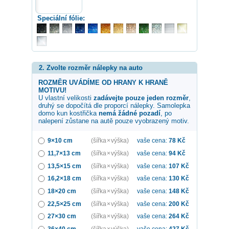
Speciální fólie:
2. Zvolte rozměr nálepky na auto
ROZMĚR UVÁDÍME OD HRANY K HRANĚ
MOTIVU!
U vlastní velikosti
zadávejte pouze jeden rozměr
,
druhý se dopočítá dle proporcí nálepky. Samolepka
domo kun kostřička
nemá žádné pozadí
, po
nalepení zůstane na autě pouze vyobrazený motiv.
9×10 cm
(šířka × výška)
vaše cena:
78
Kč
11,7×13 cm
(šířka × výška)
vaše cena:
94
Kč
13,5×15 cm
(šířka × výška)
vaše cena:
107
Kč
16,2×18 cm
(šířka × výška)
vaše cena:
130
Kč
18×20 cm
(šířka × výška)
vaše cena:
148
Kč
22,5×25 cm
(šířka × výška)
vaše cena:
200
Kč
27×30 cm
(šířka × výška)
vaše cena:
264
Kč
36×40 cm
(šířka × výška)
vaše cena:
427
Kč