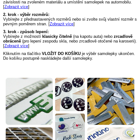
závislosti na zvoleném materiálu a umístění samolepek na automobilu.
[
Zobrazit více
]
2. krok - výběr rozměrů:
Vybírejte z přednastavených rozměrů nebo si zvolte svůj vlastní rozměr s
pevným poměrem stran. [
Zobrazit více
]
3. krok - způsob lepení:
Vybírejte z možností
klasicky čitelně
(na kapotu auta) nebo
zrcadlově
obráceně
(pro lepení zespodu skla, nebo zrcadlově otočené na karoserii).
[
Zobrazit více
]
Kliknutím na tlačítko
VLOŽIT DO KOŠÍKU
je výběr samolepky ukončen.
Do košíku postupně naskládejte další samolepky.