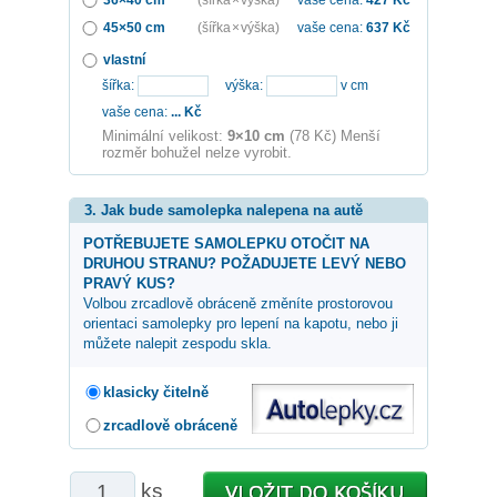
45×50 cm
(šířka × výška)
vaše cena:
637
Kč
vlastní
šířka:
výška:
v cm
vaše cena:
...
Kč
Minimální velikost:
9×10 cm
(78 Kč) Menší
rozměr bohužel nelze vyrobit.
3. Jak bude samolepka nalepena na autě
POTŘEBUJETE SAMOLEPKU OTOČIT NA
DRUHOU STRANU? POŽADUJETE LEVÝ NEBO
PRAVÝ KUS?
Volbou zrcadlově obráceně změníte prostorovou
orientaci samolepky pro lepení na kapotu, nebo ji
můžete nalepit zespodu skla.
klasicky čitelně
zrcadlově obráceně
ks