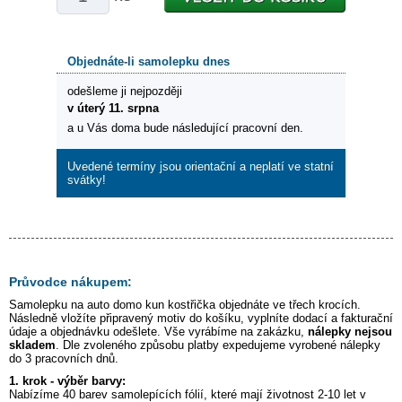
Objednáte-li samolepku dnes
odešleme ji nejpozději
v úterý 11. srpna
a u Vás doma bude následující pracovní den.
Uvedené termíny jsou orientační a neplatí ve statní
svátky!
Průvodce nákupem:
Samolepku na auto
domo kun kostřička
objednáte ve třech krocích.
Následně vložíte připravený motiv do košíku, vyplníte dodací a fakturační
údaje a objednávku odešlete. Vše vyrábíme na zakázku,
nálepky nejsou
skladem
. Dle zvoleného způsobu platby expedujeme vyrobené nálepky
do 3 pracovních dnů.
1. krok - výběr barvy:
Nabízíme 40 barev samolepících fólií, které mají životnost 2-10 let v