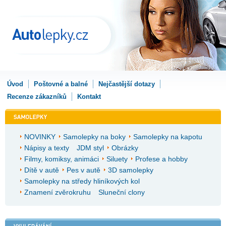
Úvod
Poštovné a balné
Nejčastější dotazy
Recenze zákazníků
Kontakt
NOVINKY
Samolepky na boky
Samolepky na kapotu
Nápisy a texty
JDM styl
Obrázky
Filmy, komiksy, animáci
Siluety
Profese a hobby
Dítě v autě
Pes v autě
3D samolepky
Samolepky na středy hliníkových kol
Znamení zvěrokruhu
Sluneční clony