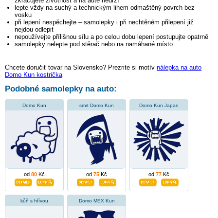
zkracujete životnost a na autě nedrží
lepte vždy na suchý a technickým lihem odmaštěný povrch bez
vosku
při lepení nespěchejte – samolepky i při nechtěném přilepení již
nejdou odlepit
nepoužívejte přílišnou sílu a po celou dobu lepení postupujte opatrně
samolepky nelepte pod stěrač nebo na namáhané místo
Chcete doručiť tovar na Slovensko? Prezrite si motív
nálepka na auto
Domo Kun kostrička
Podobné samolepky na auto:
Domo Kun
smrt Domo Kun
Domo Kun Japan
od
80
Kč
od
75
Kč
od
77
Kč
kůň s hřívou
Domo MEX Kun