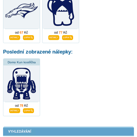
od
67
Kč
od
77
Kč
Poslední zobrazené nálepky:
Domo Kun kostřička
od
78
Kč