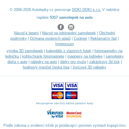
© 2006-2026 Autolepky.cz provozuje
DOKI DOKI s.r.o.
V nabídce
najdete
5317 samolepek na auto
Návod k lepení
|
Návod na odstranění samolepek
|
Obchodní
podmínky
|
Ochrana osobních údajů
|
Cookies
|
Reklamační řád
|
Impressum
výroba 3D samolepek
|
kalendáře z vlastních fotek
|
fotomagnetky na
ledničku
|
kühlschrank fotomagnete
|
magnesy na lodówkę
|
samolepky
dieťa v aute
|
nálepky na auto
|
dárky pro muže
|
zakázkový 3d tisk
|
hodinový manžel česká lípa
|
živicové 3D nálepky
Akceptujeme všechny běžné platební karty
Podle zákona o evidenci tržeb je prodávající povinen vystavit kupujícímu