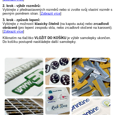
2. krok - výběr rozměrů:
Vybírejte z přednastavených rozměrů nebo si zvolte svůj vlastní rozměr s
pevným poměrem stran. [
Zobrazit více
]
3. krok - způsob lepení:
Vybírejte z možností
klasicky čitelně
(na kapotu auta) nebo
zrcadlově
obráceně
(pro lepení zespodu skla, nebo zrcadlově otočené na karoserii).
[
Zobrazit více
]
Kliknutím na tlačítko
VLOŽIT DO KOŠÍKU
je výběr samolepky ukončen.
Do košíku postupně naskládejte další samolepky.