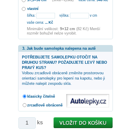
vlastní
šířka:
výška:
v cm
vaše cena:
...
Kč
Minimální velikost:
9×12 cm
(82 Kč) Menší
rozměr bohužel nelze vyrobit.
3. Jak bude samolepka nalepena na autě
POTŘEBUJETE SAMOLEPKU OTOČIT NA
DRUHOU STRANU? POŽADUJETE LEVÝ NEBO
PRAVÝ KUS?
Volbou zrcadlově obráceně změníte prostorovou
orientaci samolepky pro lepení na kapotu, nebo ji
můžete nalepit zespodu skla.
klasicky čitelně
zrcadlově obráceně
ks