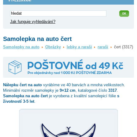
Jak funguje vyhledávání?
Samolepka na auto čert
Samolepky na auto
Obrázky
lebky a raraši
raraši
čert (3317)
Nálepku
čert
na auto
vyrábíme ve 40 barvách a mnoha velikostech.
Minimální rozměr samolepky je
9×12 cm
, katalogové číslo
3317
.
Samolepka na auto čert
je vyrobena z kvalitní samolepicí fólie
s
životností 3-5 let
.