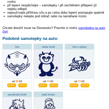
vosku
při lepení nespěchejte – samolepky i při nechtěném přilepení již
nejdou odlepit
nepoužívejte přílišnou sílu a po celou dobu lepení postupujte opatrně
samolepky nelepte pod stěrač nebo na namáhané místo
Chcete doručiť tovar na Slovensko? Prezrite si motív
samolepka na auto
čert
Podobné samolepky na auto:
čert
méďa čertík
čert s výfuky
od
90
Kč
od
74
Kč
od
72
Kč
tazmánský čertík
malá čertice