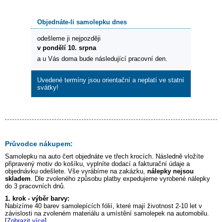
Objednáte-li samolepku dnes
odešleme ji nejpozději
v pondělí 10. srpna
a u Vás doma bude následující pracovní den.
Uvedené termíny jsou orientační a neplatí ve statní
svátky!
Průvodce nákupem:
Samolepku na auto
čert
objednáte ve třech krocích. Následně vložíte
připravený motiv do košíku, vyplníte dodací a fakturační údaje a
objednávku odešlete. Vše vyrábíme na zakázku,
nálepky nejsou
skladem
. Dle zvoleného způsobu platby expedujeme vyrobené nálepky
do 3 pracovních dnů.
1. krok - výběr barvy:
Nabízíme 40 barev samolepících fólií, které mají životnost 2-10 let v
závislosti na zvoleném materiálu a umístění samolepek na automobilu.
[
Zobrazit více
]