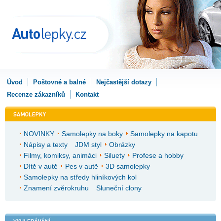
Úvod
Poštovné a balné
Nejčastější dotazy
Recenze zákazníků
Kontakt
NOVINKY
Samolepky na boky
Samolepky na kapotu
Nápisy a texty
JDM styl
Obrázky
Filmy, komiksy, animáci
Siluety
Profese a hobby
Dítě v autě
Pes v autě
3D samolepky
Samolepky na středy hliníkových kol
Znamení zvěrokruhu
Sluneční clony