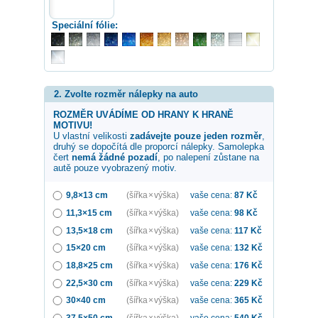
Speciální fólie:
2. Zvolte rozměr nálepky na auto
ROZMĚR UVÁDÍME OD HRANY K HRANĚ
MOTIVU!
U vlastní velikosti
zadávejte pouze jeden rozměr
,
druhý se dopočítá dle proporcí nálepky. Samolepka
čert
nemá žádné pozadí
, po nalepení zůstane na
autě pouze vyobrazený motiv.
9,8×13 cm
(šířka × výška)
vaše cena:
87
Kč
11,3×15 cm
(šířka × výška)
vaše cena:
98
Kč
13,5×18 cm
(šířka × výška)
vaše cena:
117
Kč
15×20 cm
(šířka × výška)
vaše cena:
132
Kč
18,8×25 cm
(šířka × výška)
vaše cena:
176
Kč
22,5×30 cm
(šířka × výška)
vaše cena:
229
Kč
30×40 cm
(šířka × výška)
vaše cena:
365
Kč
37,5×50 cm
(šířka × výška)
vaše cena:
540
Kč