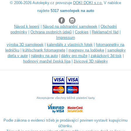
© 2006-2026 Autolepky.cz provozuje
DOKI DOKI s.r.o.
V nabídce
najdete
5317 samolepek na auto
Návod k lepení
|
Návod na odstranění samolepek
|
Obchodní
podmínky
|
Ochrana osobních údajů
|
Cookies
|
Reklamační řád
|
Impressum
výroba 3D samolepek
|
kalendáře z vlastních fotek
|
fotomagnetky na
ledničku
|
kühlschrank fotomagnete
|
magnesy na lodówkę
|
samolepky
dieťa v aute
|
nálepky na auto
|
dárky pro muže
|
zakázkový 3d tisk
|
hodinový manžel česká lípa
|
živicové 3D nálepky
Akceptujeme všechny běžné platební karty
Podle zákona o evidenci tržeb je prodávající povinen vystavit kupujícímu
účtenku.