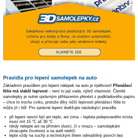
Pravidla pro lepení samolepek na auto
Základním pravidlem pro lepení nálepek na auto je trpělivost!
Přenášecí
fólie má slabší lepivost
– není to její vada, nýbrž vlastnost. Členité
samolepky je nutné správným přihlazením přenést z podkladového papíru
– chce to trochu cviku, protože díky nižší lepivosti přenášecí fólie to
může jít i hůř. Pro správné lepení dodržujte následující pravidla:
při lepení nesmí být ani teplo, ani zima – teplota polepovaného místa
musí mít 15 °C až 30 °C
nikdy nelepte ani na přímém slunci, či v mrazu – samolepkám
zkracujete životnost a na autě nedrží
lepte vždy na suchý a technickým lihem odmaštěný povrch bez