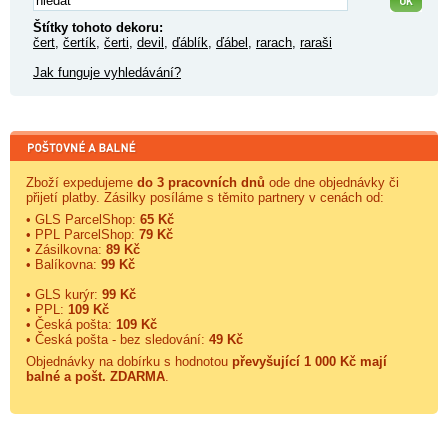
Štítky tohoto dekoru:
čert
,
čertík
,
čerti
,
devil
,
ďáblík
,
ďábel
,
rarach
,
raraši
Jak funguje vyhledávání?
Zboží expedujeme
do 3 pracovních dnů
ode dne objednávky či
přijetí platby. Zásilky posíláme s těmito partnery v cenách od:
• GLS ParcelShop:
65 Kč
• PPL ParcelShop:
79 Kč
• Zásilkovna:
89 Kč
• Balíkovna:
99 Kč
• GLS kurýr:
99 Kč
• PPL:
109 Kč
• Česká pošta:
109 Kč
• Česká pošta - bez sledování:
49 Kč
Objednávky na dobírku s hodnotou
převyšující 1 000 Kč mají
balné a
pošt. ZDARMA
.