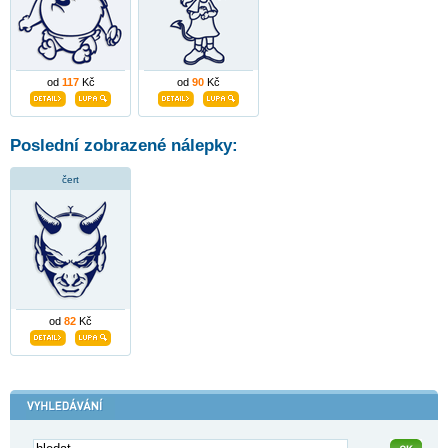
od
117
Kč
od
90
Kč
Poslední zobrazené nálepky:
čert
od
82
Kč