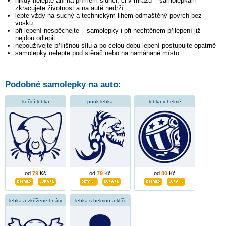
nikdy nelepte ani na přímém slunci, či v mrazu – samolepkám
zkracujete životnost a na autě nedrží
lepte vždy na suchý a technickým lihem odmaštěný povrch bez
vosku
při lepení nespěchejte – samolepky i při nechtěném přilepení již
nejdou odlepit
nepoužívejte přílišnou sílu a po celou dobu lepení postupujte opatrně
samolepky nelepte pod stěrač nebo na namáhané místo
Podobné samolepky na auto:
kočičí lebka
punk lebka
lebka v helmě
od
79
Kč
od
79
Kč
od
80
Kč
lebka a zkřížené hnáty
lebka s helmou a klíči