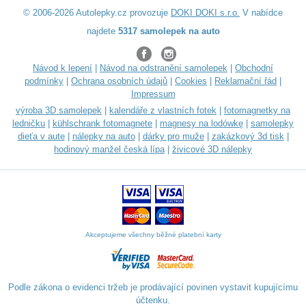
© 2006-2026 Autolepky.cz provozuje
DOKI DOKI s.r.o.
V nabídce
najdete
5317 samolepek na auto
Návod k lepení
|
Návod na odstranění samolepek
|
Obchodní
podmínky
|
Ochrana osobních údajů
|
Cookies
|
Reklamační řád
|
Impressum
výroba 3D samolepek
|
kalendáře z vlastních fotek
|
fotomagnetky na
ledničku
|
kühlschrank fotomagnete
|
magnesy na lodówkę
|
samolepky
dieťa v aute
|
nálepky na auto
|
dárky pro muže
|
zakázkový 3d tisk
|
hodinový manžel česká lípa
|
živicové 3D nálepky
Akceptujeme všechny běžné platební karty
Podle zákona o evidenci tržeb je prodávající povinen vystavit kupujícímu
účtenku.