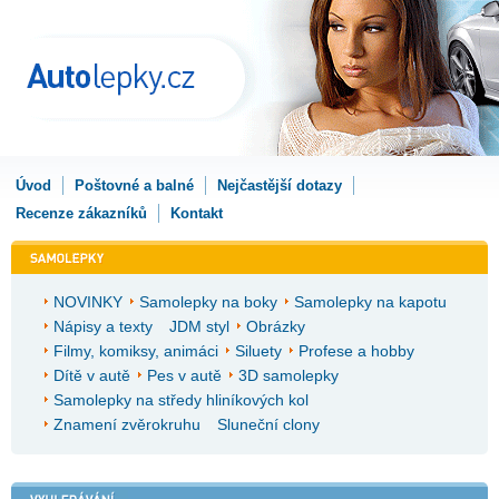
Úvod
Poštovné a balné
Nejčastější dotazy
Recenze zákazníků
Kontakt
NOVINKY
Samolepky na boky
Samolepky na kapotu
Nápisy a texty
JDM styl
Obrázky
Filmy, komiksy, animáci
Siluety
Profese a hobby
Dítě v autě
Pes v autě
3D samolepky
Samolepky na středy hliníkových kol
Znamení zvěrokruhu
Sluneční clony