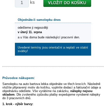
ks
Objednáte-li samolepku dnes
odešleme ji nejpozději
v úterý 11. srpna
a u Vás doma bude následující pracovní den.
Uvedené termíny jsou orientační a neplatí ve statní
svátky!
Průvodce nákupem:
Samolepku na auto
bartova lebka
objednáte ve třech krocích. Následně
vložíte připravený motiv do košíku, vyplníte dodací a fakturační údaje a
objednávku odešlete. Vše vyrábíme na zakázku,
nálepky nejsou
skladem
. Dle zvoleného způsobu platby expedujeme vyrobené nálepky
do 3 pracovních dnů.
1. krok - výběr barvy: