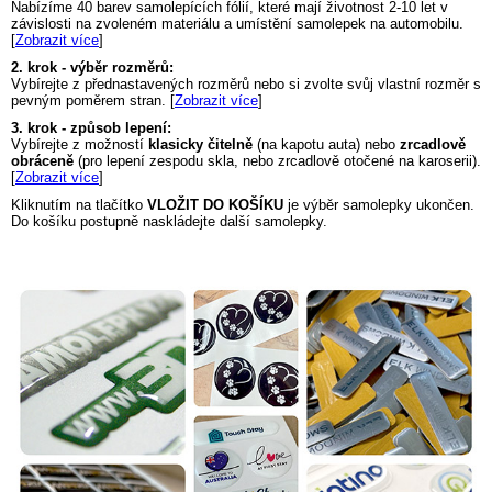
Nabízíme 40 barev samolepících fólií, které mají životnost 2-10 let v
závislosti na zvoleném materiálu a umístění samolepek na automobilu.
[
Zobrazit více
]
2. krok - výběr rozměrů:
Vybírejte z přednastavených rozměrů nebo si zvolte svůj vlastní rozměr s
pevným poměrem stran. [
Zobrazit více
]
3. krok - způsob lepení:
Vybírejte z možností
klasicky čitelně
(na kapotu auta) nebo
zrcadlově
obráceně
(pro lepení zespodu skla, nebo zrcadlově otočené na karoserii).
[
Zobrazit více
]
Kliknutím na tlačítko
VLOŽIT DO KOŠÍKU
je výběr samolepky ukončen.
Do košíku postupně naskládejte další samolepky.