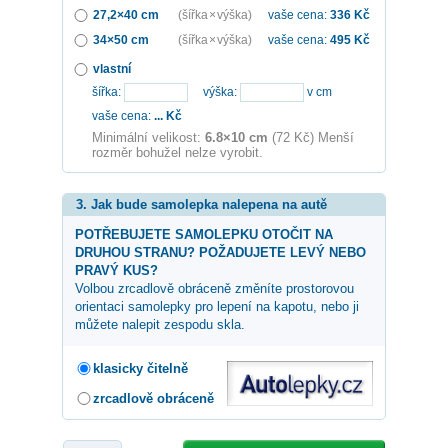
27,2×40 cm
(šířka × výška)
vaše cena:
336
Kč
34×50 cm
(šířka × výška)
vaše cena:
495
Kč
vlastní
šířka:
výška:
v cm
vaše cena:
...
Kč
Minimální velikost:
6.8×10 cm
(72 Kč) Menší
rozměr bohužel nelze vyrobit.
3. Jak bude samolepka nalepena na autě
POTŘEBUJETE SAMOLEPKU OTOČIT NA
DRUHOU STRANU? POŽADUJETE LEVÝ NEBO
PRAVÝ KUS?
Volbou zrcadlově obráceně změníte prostorovou
orientaci samolepky pro lepení na kapotu, nebo ji
můžete nalepit zespodu skla.
klasicky čitelně
zrcadlově obráceně