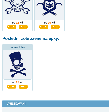
od
92
Kč
od
76
Kč
Poslední zobrazené nálepky:
Bartova lebka
od
72
Kč