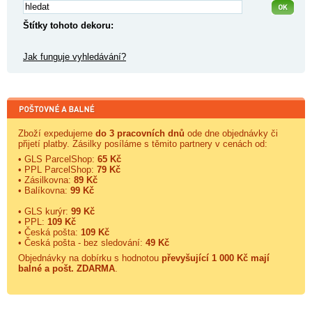
Štítky tohoto dekoru:
Jak funguje vyhledávání?
Zboží expedujeme
do 3 pracovních dnů
ode dne objednávky či
přijetí platby. Zásilky posíláme s těmito partnery v cenách od:
• GLS ParcelShop:
65 Kč
• PPL ParcelShop:
79 Kč
• Zásilkovna:
89 Kč
• Balíkovna:
99 Kč
• GLS kurýr:
99 Kč
• PPL:
109 Kč
• Česká pošta:
109 Kč
• Česká pošta - bez sledování:
49 Kč
Objednávky na dobírku s hodnotou
převyšující 1 000 Kč mají
balné a
pošt. ZDARMA
.