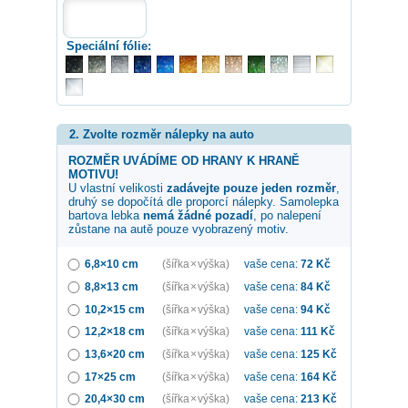
Speciální fólie:
2. Zvolte rozměr nálepky na auto
ROZMĚR UVÁDÍME OD HRANY K HRANĚ
MOTIVU!
U vlastní velikosti
zadávejte pouze jeden rozměr
,
druhý se dopočítá dle proporcí nálepky. Samolepka
bartova lebka
nemá žádné pozadí
, po nalepení
zůstane na autě pouze vyobrazený motiv.
6,8×10 cm
(šířka × výška)
vaše cena:
72
Kč
8,8×13 cm
(šířka × výška)
vaše cena:
84
Kč
10,2×15 cm
(šířka × výška)
vaše cena:
94
Kč
12,2×18 cm
(šířka × výška)
vaše cena:
111
Kč
13,6×20 cm
(šířka × výška)
vaše cena:
125
Kč
17×25 cm
(šířka × výška)
vaše cena:
164
Kč
20,4×30 cm
(šířka × výška)
vaše cena:
213
Kč