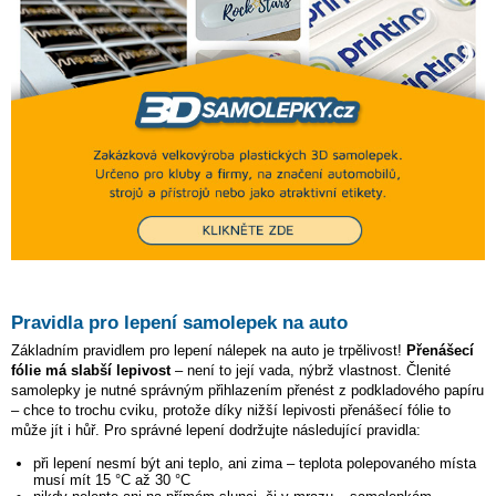
Pravidla pro lepení samolepek na auto
Základním pravidlem pro lepení nálepek na auto je trpělivost!
Přenášecí
fólie má slabší lepivost
– není to její vada, nýbrž vlastnost. Členité
samolepky je nutné správným přihlazením přenést z podkladového papíru
– chce to trochu cviku, protože díky nižší lepivosti přenášecí fólie to
může jít i hůř. Pro správné lepení dodržujte následující pravidla:
při lepení nesmí být ani teplo, ani zima – teplota polepovaného místa
musí mít 15 °C až 30 °C