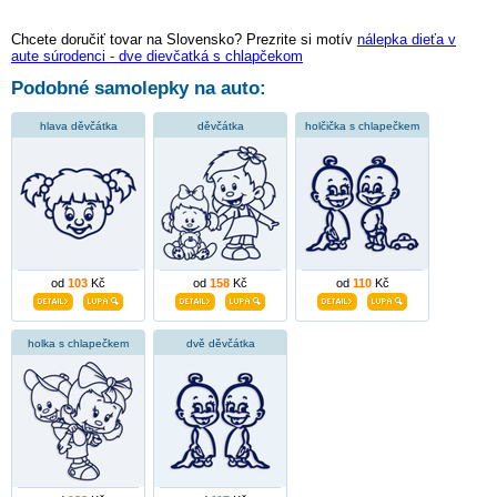
Chcete doručiť tovar na Slovensko? Prezrite si motív
nálepka dieťa v
aute súrodenci - dve dievčatká s chlapčekom
Podobné samolepky na auto:
hlava děvčátka
děvčátka
holčička s chlapečkem
od
103
Kč
od
158
Kč
od
110
Kč
holka s chlapečkem
dvě děvčátka