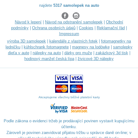
najdete
5317 samolepek na auto
Návod k lepení
|
Návod na odstranění samolepek
|
Obchodní
podmínky
|
Ochrana osobních údajů
|
Cookies
|
Reklamační řád
|
Impressum
výroba 3D samolepek
|
kalendáře z vlastních fotek
|
fotomagnetky na
ledničku
|
kühlschrank fotomagnete
|
magnesy na lodówkę
|
samolepky
dieťa v aute
|
nálepky na auto
|
dárky pro muže
|
zakázkový 3d tisk
|
hodinový manžel česká lípa
|
živicové 3D nálepky
Akceptujeme všechny běžné platební karty
Podle zákona o evidenci tržeb je prodávající povinen vystavit kupujícímu
účtenku.
Zároveň je povinen zaevidovat přijatou tržbu u správce daně on-line; v