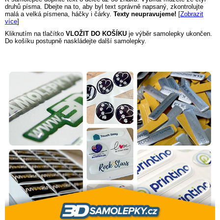
druhů písma. Dbejte na to, aby byl text správně napsaný, zkontrolujte
malá a velká písmena, háčky i čárky.
Texty neupravujeme!
[
Zobrazit
více
]
Kliknutím na tlačítko
VLOŽIT DO KOŠÍKU
je výběr samolepky ukončen.
Do košíku postupně naskládejte další samolepky.