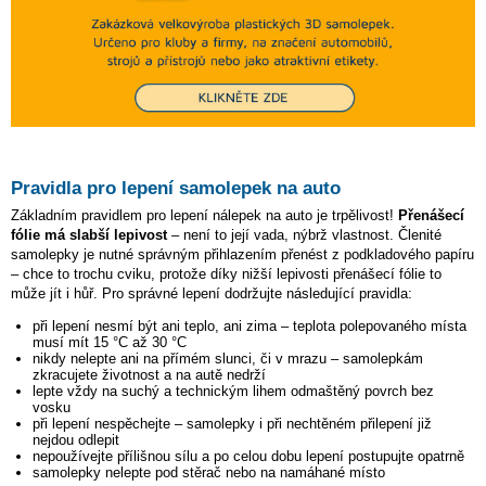
Pravidla pro lepení samolepek na auto
Základním pravidlem pro lepení nálepek na auto je trpělivost!
Přenášecí
fólie má slabší lepivost
– není to její vada, nýbrž vlastnost. Členité
samolepky je nutné správným přihlazením přenést z podkladového papíru
– chce to trochu cviku, protože díky nižší lepivosti přenášecí fólie to
může jít i hůř. Pro správné lepení dodržujte následující pravidla:
při lepení nesmí být ani teplo, ani zima – teplota polepovaného místa
musí mít 15 °C až 30 °C
nikdy nelepte ani na přímém slunci, či v mrazu – samolepkám
zkracujete životnost a na autě nedrží
lepte vždy na suchý a technickým lihem odmaštěný povrch bez
vosku
při lepení nespěchejte – samolepky i při nechtěném přilepení již
nejdou odlepit
nepoužívejte přílišnou sílu a po celou dobu lepení postupujte opatrně
samolepky nelepte pod stěrač nebo na namáhané místo