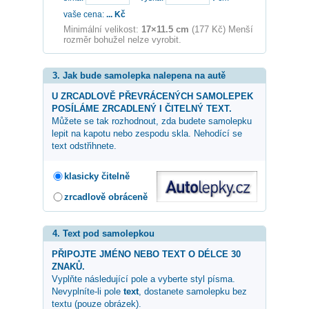
vaše cena:
...
Kč
Minimální velikost:
17×11.5 cm
(177 Kč) Menší
rozměr bohužel nelze vyrobit.
3. Jak bude samolepka nalepena na autě
U ZRCADLOVĚ PŘEVRÁCENÝCH SAMOLEPEK
POSÍLÁME ZRCADLENÝ I ČITELNÝ TEXT.
Můžete se tak rozhodnout, zda budete samolepku
lepit na kapotu nebo zespodu skla. Nehodící se
text odstřihnete.
klasicky čitelně
zrcadlově obráceně
4. Text pod samolepkou
PŘIPOJTE JMÉNO NEBO TEXT O DÉLCE 30
ZNAKŮ.
Vyplňte následující pole a vyberte styl písma.
Nevyplníte-li pole
text
, dostanete samolepku bez
textu (pouze obrázek).