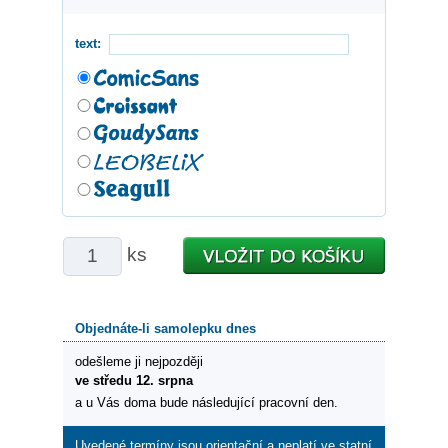
text:
ks
Objednáte-li samolepku dnes
odešleme ji nejpozději
ve středu 12. srpna
a u Vás doma bude následující pracovní den.
Uvedené termíny jsou orientační a neplatí ve statní