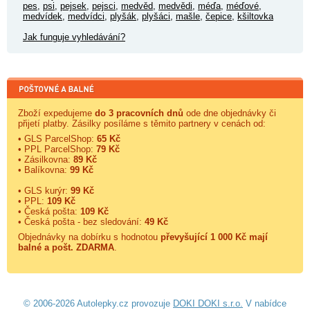
pes
,
psi
,
pejsek
,
pejsci
,
medvěd
,
medvědi
,
méďa
,
méďové
,
medvídek
,
medvídci
,
plyšák
,
plyšáci
,
mašle
,
čepice
,
kšiltovka
Jak funguje vyhledávání?
Zboží expedujeme
do 3 pracovních dnů
ode dne objednávky či
přijetí platby. Zásilky posíláme s těmito partnery v cenách od:
• GLS ParcelShop:
65 Kč
• PPL ParcelShop:
79 Kč
• Zásilkovna:
89 Kč
• Balíkovna:
99 Kč
• GLS kurýr:
99 Kč
• PPL:
109 Kč
• Česká pošta:
109 Kč
• Česká pošta - bez sledování:
49 Kč
Objednávky na dobírku s hodnotou
převyšující 1 000 Kč mají
balné a
pošt. ZDARMA
.
© 2006-2026 Autolepky.cz provozuje
DOKI DOKI s.r.o.
V nabídce