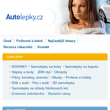
Úvod
Poštovné a balné
Nejčastější dotazy
Recenze zákazníků
Kontakt
NOVINKY
Samolepky na boky
Samolepky na kapotu
Nápisy a texty
JDM styl
Obrázky
Filmy, komiksy, animáci
Siluety
Profese a hobby
Dítě v autě
Pes v autě
3D samolepky
Samolepky na středy hliníkových kol
Znamení zvěrokruhu
Sluneční clony