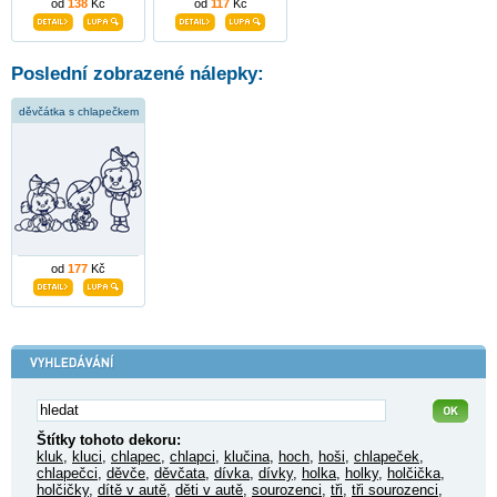
od
138
Kč
od
117
Kč
Poslední zobrazené nálepky:
děvčátka s chlapečkem
od
177
Kč
Štítky tohoto dekoru:
kluk
,
kluci
,
chlapec
,
chlapci
,
klučina
,
hoch
,
hoši
,
chlapeček
,
chlapečci
,
děvče
,
děvčata
,
dívka
,
dívky
,
holka
,
holky
,
holčička
,
holčičky
,
dítě v autě
,
děti v autě
,
sourozenci
,
tři
,
tři sourozenci
,