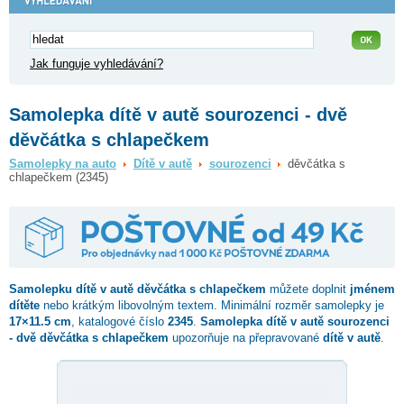
Jak funguje vyhledávání?
Samolepka dítě v autě sourozenci - dvě
děvčátka s chlapečkem
Samolepky na auto
Dítě v autě
sourozenci
děvčátka s
chlapečkem (2345)
Samolepku dítě v autě
děvčátka s chlapečkem
můžete doplnit
jménem
dítěte
nebo krátkým libovolným textem. Minimální rozměr samolepky je
17×11.5 cm
, katalogové číslo
2345
.
Samolepka dítě v autě sourozenci
- dvě děvčátka s chlapečkem
upozorňuje na přepravované
dítě v autě
.