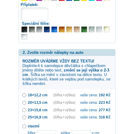
Příplatek:
Speciální fólie:
2. Zvolte rozměr nálepky na auto
ROZMĚR UVÁDÍME VŽDY BEZ TEXTU!
Doplníte-li k samolepce
děvčátka s chlapečkem
jméno dítěte nebo text,
změní se její výška o 2-3
cm
. Šířka se mění v závislosti na délce textu. U
krátkých textů, které se vejdou pod samolepku, se
šířka nemění.
18×12,2 cm
(šířka × výška)
vaše cena:
192
Kč
20×13,5 cm
(šířka × výška)
vaše cena:
223
Kč
23×15,6 cm
(šířka × výška)
vaše cena:
277
Kč
25×16,9 cm
(šířka × výška)
vaše cena:
316
Kč
vlastní
šířka:
výška:
v cm