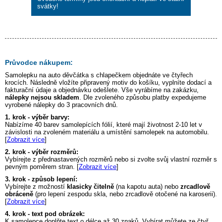
svátky!
Průvodce nákupem:
Samolepku na auto
děvčátka s chlapečkem
objednáte ve čtyřech
krocích. Následně vložíte připravený motiv do košíku, vyplníte dodací a
fakturační údaje a objednávku odešlete. Vše vyrábíme na zakázku,
nálepky nejsou skladem
. Dle zvoleného způsobu platby expedujeme
vyrobené nálepky do 3 pracovních dnů.
1. krok - výběr barvy:
Nabízíme 40 barev samolepících fólií, které mají životnost 2-10 let v
závislosti na zvoleném materiálu a umístění samolepek na automobilu.
[
Zobrazit více
]
2. krok - výběr rozměrů:
Vybírejte z přednastavených rozměrů nebo si zvolte svůj vlastní rozměr s
pevným poměrem stran. [
Zobrazit více
]
3. krok - způsob lepení:
Vybírejte z možností
klasicky čitelně
(na kapotu auta) nebo
zrcadlově
obráceně
(pro lepení zespodu skla, nebo zrcadlově otočené na karoserii).
[
Zobrazit více
]
4. krok - text pod obrázek:
K samolepce doplňte text o délce až 30 znaků. Vybírat můžete ze čtyř