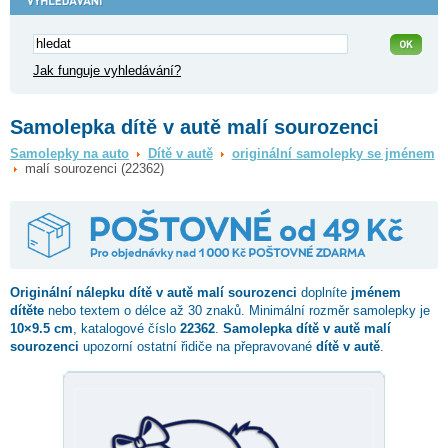
Jak funguje vyhledávání?
Samolepka dítě v autě malí sourozenci
Samolepky na auto
Dítě v autě
originální samolepky se jménem
malí sourozenci (22362)
Originální nálepku dítě v autě
malí sourozenci
doplníte
jménem
dítěte
nebo textem o délce až 30 znaků. Minimální rozměr samolepky je
10×9.5 cm
, katalogové číslo
22362
.
Samolepka dítě v autě malí
sourozenci
upozorní ostatní řidiče na přepravované
dítě v autě
.