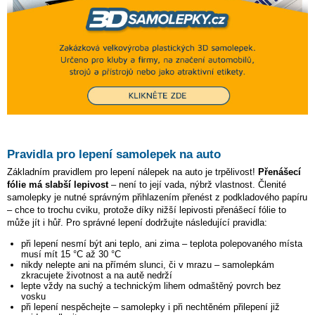
Pravidla pro lepení samolepek na auto
Základním pravidlem pro lepení nálepek na auto je trpělivost!
Přenášecí
fólie má slabší lepivost
– není to její vada, nýbrž vlastnost. Členité
samolepky je nutné správným přihlazením přenést z podkladového papíru
– chce to trochu cviku, protože díky nižší lepivosti přenášecí fólie to
může jít i hůř. Pro správné lepení dodržujte následující pravidla:
při lepení nesmí být ani teplo, ani zima – teplota polepovaného místa
musí mít 15 °C až 30 °C
nikdy nelepte ani na přímém slunci, či v mrazu – samolepkám
zkracujete životnost a na autě nedrží
lepte vždy na suchý a technickým lihem odmaštěný povrch bez
vosku
při lepení nespěchejte – samolepky i při nechtěném přilepení již