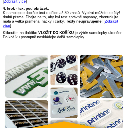
[
Zobrazit více
]
4. krok - text pod obrázek:
K samolepce doplňte text o délce až 30 znaků. Vybírat můžete ze čtyř
druhů písma. Dbejte na to, aby byl text správně napsaný, zkontrolujte
malá a velká písmena, háčky i čárky.
Texty neupravujeme!
[
Zobrazit
více
]
Kliknutím na tlačítko
VLOŽIT DO KOŠÍKU
je výběr samolepky ukončen.
Do košíku postupně naskládejte další samolepky.