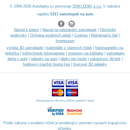
© 2006-2026 Autolepky.cz provozuje
DOKI DOKI s.r.o.
V nabídce
najdete
5317 samolepek na auto
Návod k lepení
|
Návod na odstranění samolepek
|
Obchodní
podmínky
|
Ochrana osobních údajů
|
Cookies
|
Reklamační řád
|
Impressum
výroba 3D samolepek
|
kalendáře z vlastních fotek
|
fotomagnetky na
ledničku
|
kühlschrank fotomagnete
|
magnesy na lodówkę
|
samolepky
dieťa v aute
|
nálepky na auto
|
dárky pro muže
|
zakázkový 3d tisk
|
hodinový manžel česká lípa
|
živicové 3D nálepky
Akceptujeme všechny běžné platební karty
Podle zákona o evidenci tržeb je prodávající povinen vystavit kupujícímu
účtenku.