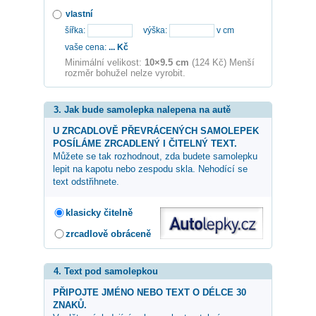
vlastní
šířka:
výška:
v cm
vaše cena:
...
Kč
Minimální velikost:
10×9.5 cm
(124 Kč) Menší
rozměr bohužel nelze vyrobit.
3. Jak bude samolepka nalepena na autě
U ZRCADLOVĚ PŘEVRÁCENÝCH SAMOLEPEK
POSÍLÁME ZRCADLENÝ I ČITELNÝ TEXT.
Můžete se tak rozhodnout, zda budete samolepku
lepit na kapotu nebo zespodu skla. Nehodící se
text odstřihnete.
klasicky čitelně
zrcadlově obráceně
4. Text pod samolepkou
PŘIPOJTE JMÉNO NEBO TEXT O DÉLCE 30
ZNAKŮ.