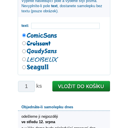
Vyplňte následující pole a vyberte styl písma.
Nevyplníte-li pole
text
, dostanete samolepku bez
textu (pouze obrázek).
text:
ks
Objednáte-li samolepku dnes
odešleme ji nejpozději
ve středu 12. srpna