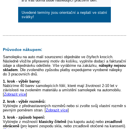
a u Vás doma bude následující pracovní den.
Uvedené termíny jsou orientační a neplatí ve statní
svátky!
Průvodce nákupem:
Samolepku na auto
malí sourozenci
objednáte ve čtyřech krocích.
Následně vložíte připravený motiv do košíku, vyplníte dodací a fakturační
údaje a objednávku odešlete. Vše vyrábíme na zakázku,
nálepky nejsou
skladem
. Dle zvoleného způsobu platby expedujeme vyrobené nálepky
do 3 pracovních dnů.
1. krok - výběr barvy:
Nabízíme 40 barev samolepících fólií, které mají životnost 2-10 let v
závislosti na zvoleném materiálu a umístění samolepek na automobilu.
[
Zobrazit více
]
2. krok - výběr rozměrů:
Vybírejte z přednastavených rozměrů nebo si zvolte svůj vlastní rozměr s
pevným poměrem stran. [
Zobrazit více
]
3. krok - způsob lepení:
Vybírejte z možností
klasicky čitelně
(na kapotu auta) nebo
zrcadlově
obráceně
(pro lepení zespodu skla, nebo zrcadlově otočené na karoserii).