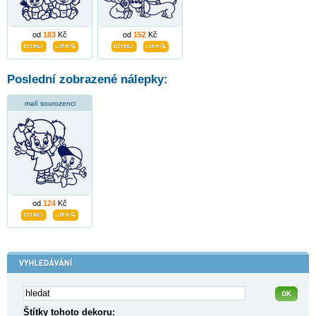
od
183
Kč
od
152
Kč
Poslední zobrazené nálepky:
malí sourozenci
od
124
Kč
Štítky tohoto dekoru: