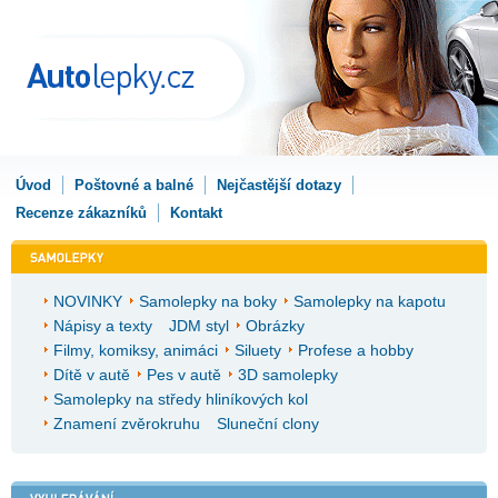
Úvod
Poštovné a balné
Nejčastější dotazy
Recenze zákazníků
Kontakt
NOVINKY
Samolepky na boky
Samolepky na kapotu
Nápisy a texty
JDM styl
Obrázky
Filmy, komiksy, animáci
Siluety
Profese a hobby
Dítě v autě
Pes v autě
3D samolepky
Samolepky na středy hliníkových kol
Znamení zvěrokruhu
Sluneční clony