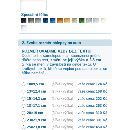
Speciální fólie:
2. Zvolte rozměr nálepky na auto
ROZMĚR UVÁDÍME VŽDY BEZ TEXTU!
Doplníte-li k samolepce
malí sourozenci
jméno
dítěte nebo text,
změní se její výška o 2-3 cm
Šířka se mění v závislosti na délce textu. U
krátkých textů, které se vejdou pod samolepku, se
šířka nemění.
10×9,5 cm
(šířka × výška)
vaše cena:
124
Kč
13×12,4 cm
(šířka × výška)
vaše cena:
168
Kč
15×14,3 cm
(šířka × výška)
vaše cena:
202
Kč
18×17,1 cm
(šířka × výška)
vaše cena:
263
Kč
20×19 cm
(šířka × výška)
vaše cena:
310
Kč
23×21,9 cm
(šířka × výška)
vaše cena:
391
Kč
25×23,8 cm
(šířka × výška)
vaše cena:
450
Kč