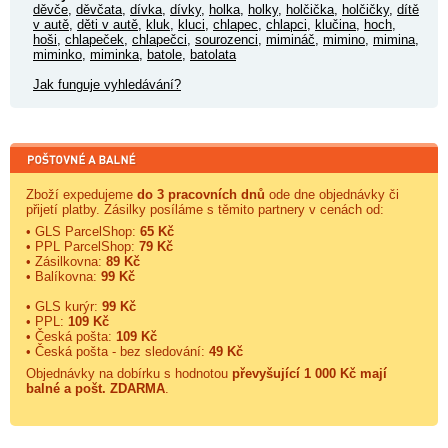
děvče
,
děvčata
,
dívka
,
dívky
,
holka
,
holky
,
holčička
,
holčičky
,
dítě
v autě
,
děti v autě
,
kluk
,
kluci
,
chlapec
,
chlapci
,
klučina
,
hoch
,
hoši
,
chlapeček
,
chlapečci
,
sourozenci
,
mimináč
,
mimino
,
mimina
,
miminko
,
miminka
,
batole
,
batolata
Jak funguje vyhledávání?
Zboží expedujeme
do 3 pracovních dnů
ode dne objednávky či
přijetí platby. Zásilky posíláme s těmito partnery v cenách od:
• GLS ParcelShop:
65 Kč
• PPL ParcelShop:
79 Kč
• Zásilkovna:
89 Kč
• Balíkovna:
99 Kč
• GLS kurýr:
99 Kč
• PPL:
109 Kč
• Česká pošta:
109 Kč
• Česká pošta - bez sledování:
49 Kč
Objednávky na dobírku s hodnotou
převyšující 1 000 Kč mají
balné a
pošt. ZDARMA
.