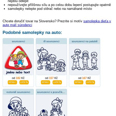
nejdou odlepit
nepoužívejte přílišnou sílu a po celou dobu lepení postupujte opatrně
samolepky nelepte pod stěrač nebo na namáhané místo
Chcete doručiť tovar na Slovensko? Prezrite si motív
samolepka dieťa v
aute malí súrodenci
Podobné samolepky na auto:
sourozenci
tři sourozenci
sourozenci na palubě
od
182
Kč
od
157
Kč
od
167
Kč
roztomilí sourozenci
sourozenci s jezevčíkem