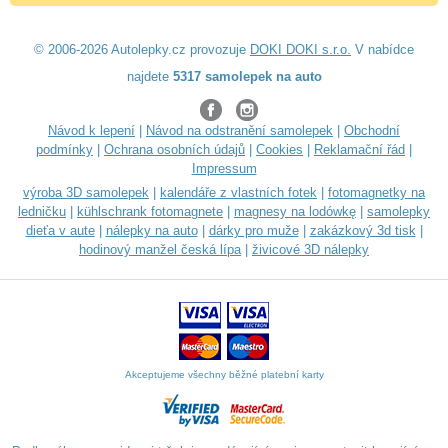
© 2006-2026 Autolepky.cz provozuje
DOKI DOKI s.r.o.
V nabídce
najdete
5317 samolepek na auto
Návod k lepení
|
Návod na odstranění samolepek
|
Obchodní
podmínky
|
Ochrana osobních údajů
|
Cookies
|
Reklamační řád
|
Impressum
výroba 3D samolepek
|
kalendáře z vlastních fotek
|
fotomagnetky na
ledničku
|
kühlschrank fotomagnete
|
magnesy na lodówkę
|
samolepky
dieťa v aute
|
nálepky na auto
|
dárky pro muže
|
zakázkový 3d tisk
|
hodinový manžel česká lípa
|
živicové 3D nálepky
Akceptujeme všechny běžné platební karty