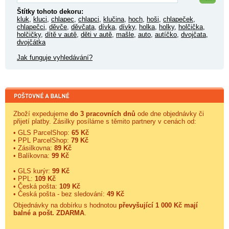
Štítky tohoto dekoru:
kluk
,
kluci
,
chlapec
,
chlapci
,
klučina
,
hoch
,
hoši
,
chlapeček
,
chlapečci
,
děvče
,
děvčata
,
dívka
,
dívky
,
holka
,
holky
,
holčička
,
holčičky
,
dítě v autě
,
děti v autě
,
mašle
,
auto
,
autíčko
,
dvojčata
,
dvojčátka
Jak funguje vyhledávání?
Zboží expedujeme
do 3 pracovních dnů
ode dne objednávky či
přijetí platby. Zásilky posíláme s těmito partnery v cenách od:
• GLS ParcelShop:
65 Kč
• PPL ParcelShop:
79 Kč
• Zásilkovna:
89 Kč
• Balíkovna:
99 Kč
• GLS kurýr:
99 Kč
• PPL:
109 Kč
• Česká pošta:
109 Kč
• Česká pošta - bez sledování:
49 Kč
Objednávky na dobírku s hodnotou
převyšující 1 000 Kč mají
balné a
pošt. ZDARMA
.