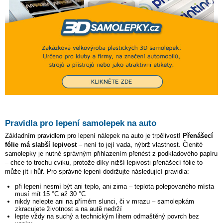
Pravidla pro lepení samolepek na auto
Základním pravidlem pro lepení nálepek na auto je trpělivost!
Přenášecí
fólie má slabší lepivost
– není to její vada, nýbrž vlastnost. Členité
samolepky je nutné správným přihlazením přenést z podkladového papíru
– chce to trochu cviku, protože díky nižší lepivosti přenášecí fólie to
může jít i hůř. Pro správné lepení dodržujte následující pravidla:
při lepení nesmí být ani teplo, ani zima – teplota polepovaného místa
musí mít 15 °C až 30 °C
nikdy nelepte ani na přímém slunci, či v mrazu – samolepkám
zkracujete životnost a na autě nedrží
lepte vždy na suchý a technickým lihem odmaštěný povrch bez