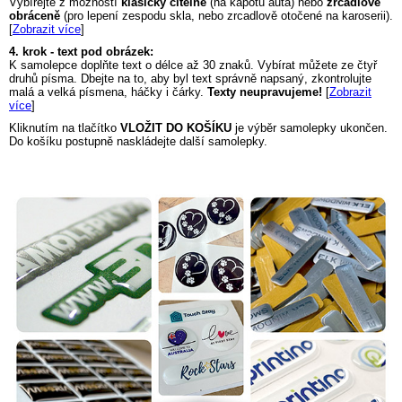
Vybírejte z možností
klasicky čitelně
(na kapotu auta) nebo
zrcadlově
obráceně
(pro lepení zespodu skla, nebo zrcadlově otočené na karoserii).
[
Zobrazit více
]
4. krok - text pod obrázek:
K samolepce doplňte text o délce až 30 znaků. Vybírat můžete ze čtyř
druhů písma. Dbejte na to, aby byl text správně napsaný, zkontrolujte
malá a velká písmena, háčky i čárky.
Texty neupravujeme!
[
Zobrazit
více
]
Kliknutím na tlačítko
VLOŽIT DO KOŠÍKU
je výběr samolepky ukončen.
Do košíku postupně naskládejte další samolepky.