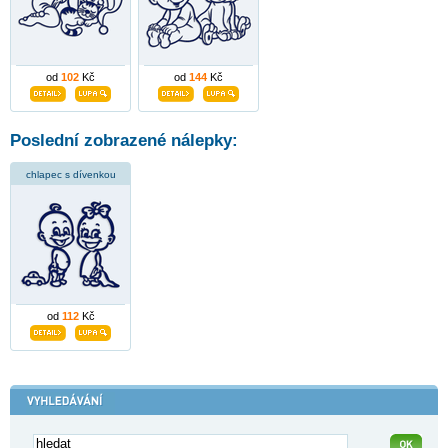
od
102
Kč
od
144
Kč
Poslední zobrazené nálepky:
chlapec s dívenkou
od
112
Kč