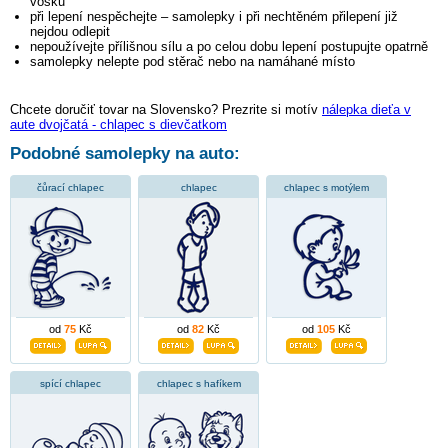
vosku
při lepení nespěchejte – samolepky i při nechtěném přilepení již
nejdou odlepit
nepoužívejte přílišnou sílu a po celou dobu lepení postupujte opatrně
samolepky nelepte pod stěrač nebo na namáhané místo
Chcete doručiť tovar na Slovensko? Prezrite si motív
nálepka dieťa v
aute dvojčatá - chlapec s dievčatkom
Podobné samolepky na auto:
čůrací chlapec
chlapec
chlapec s motýlem
od
75
Kč
od
82
Kč
od
105
Kč
spící chlapec
chlapec s hafíkem