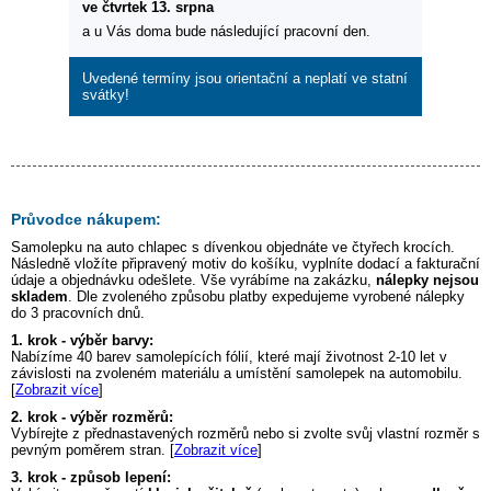
ve čtvrtek 13. srpna
a u Vás doma bude následující pracovní den.
Uvedené termíny jsou orientační a neplatí ve statní
svátky!
Průvodce nákupem:
Samolepku na auto
chlapec s dívenkou
objednáte ve čtyřech krocích.
Následně vložíte připravený motiv do košíku, vyplníte dodací a fakturační
údaje a objednávku odešlete. Vše vyrábíme na zakázku,
nálepky nejsou
skladem
. Dle zvoleného způsobu platby expedujeme vyrobené nálepky
do 3 pracovních dnů.
1. krok - výběr barvy:
Nabízíme 40 barev samolepících fólií, které mají životnost 2-10 let v
závislosti na zvoleném materiálu a umístění samolepek na automobilu.
[
Zobrazit více
]
2. krok - výběr rozměrů:
Vybírejte z přednastavených rozměrů nebo si zvolte svůj vlastní rozměr s
pevným poměrem stran. [
Zobrazit více
]
3. krok - způsob lepení: