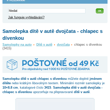
Jak funguje vyhledávání?
Samolepka dítě v autě dvojčata - chlapec s
dívenkou
Samolepky na auto
Dítě v autě
dvojčata
chlapec s dívenkou
(3415)
Samolepku dítě v autě
chlapec s dívenkou
můžete doplnit
jménem
dítěte
nebo krátkým libovolným textem. Minimální rozměr samolepky je
10×8.8 cm
, katalogové číslo
3415
.
Samolepka dítě v autě dvojčata -
chlapec s dívenkou
upozorňuje na přepravované
dítě v autě
.