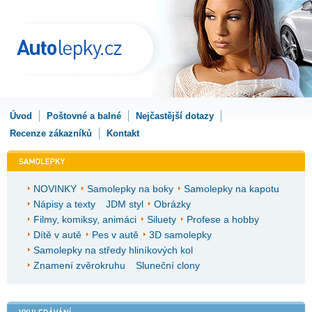
Úvod
Poštovné a balné
Nejčastější dotazy
Recenze zákazníků
Kontakt
NOVINKY
Samolepky na boky
Samolepky na kapotu
Nápisy a texty
JDM styl
Obrázky
Filmy, komiksy, animáci
Siluety
Profese a hobby
Dítě v autě
Pes v autě
3D samolepky
Samolepky na středy hliníkových kol
Znamení zvěrokruhu
Sluneční clony