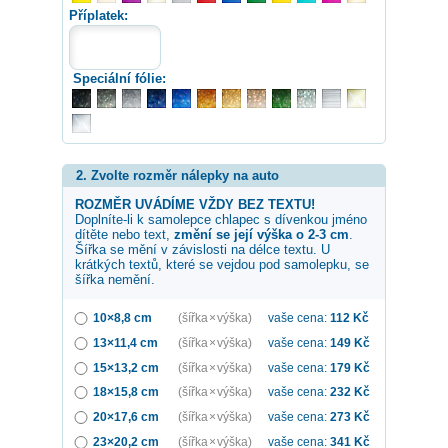
Příplatek:
Speciální fólie:
2. Zvolte rozměr nálepky na auto
ROZMĚR UVÁDÍME VŽDY BEZ TEXTU!
Doplníte-li k samolepce
chlapec s dívenkou
jméno
dítěte nebo text,
změní se její výška o 2-3 cm
.
Šířka se mění v závislosti na délce textu. U
krátkých textů, které se vejdou pod samolepku, se
šířka nemění.
10×8,8 cm
(šířka × výška)
vaše cena:
112
Kč
13×11,4 cm
(šířka × výška)
vaše cena:
149
Kč
15×13,2 cm
(šířka × výška)
vaše cena:
179
Kč
18×15,8 cm
(šířka × výška)
vaše cena:
232
Kč
20×17,6 cm
(šířka × výška)
vaše cena:
273
Kč
23×20,2 cm
(šířka × výška)
vaše cena:
341
Kč