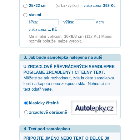
25×22 cm
(šířka × výška)
vaše cena:
393
Kč
vlastní
šířka:
výška:
v cm
vaše cena:
...
Kč
Minimální velikost:
10×8.8 cm
(112 Kč) Menší
rozměr bohužel nelze vyrobit.
3. Jak bude samolepka nalepena na autě
U ZRCADLOVĚ PŘEVRÁCENÝCH SAMOLEPEK
POSÍLÁME ZRCADLENÝ I ČITELNÝ TEXT.
Můžete se tak rozhodnout, zda budete samolepku
lepit na kapotu nebo zespodu skla. Nehodící se
text odstřihnete.
klasicky čitelně
zrcadlově obráceně
4. Text pod samolepkou
PŘIPOJTE JMÉNO NEBO TEXT O DÉLCE 30