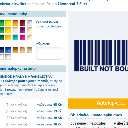
obena z kvalitní samolepicí fólie
s životností 3-5 let
.
barvu samolepky
Vybraná barva:
prosím zvolte barvu
Příplatek:
změr nálepky na auto
ÍME OD HRANY K HRANĚ MOTIVU!
sti
zadávejte pouze jeden rozměr
, druhý se
oporcí nálepky. Samolepka
nápis built not
dné pozadí
, po nalepení zůstane na autě
ný motiv.
(šířka × výška)
vaše cena:
65
Kč
(šířka × výška)
vaše cena:
73
Kč
Objednáte-li samolepku dnes
(šířka × výška)
vaše cena:
80
Kč
odešleme ji nejpozději
v úterý 
(šířka × výška)
vaše cena:
90
Kč