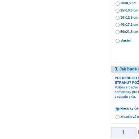
20×8,6 cm
25×10,8 cm
30×12,9 cm
40×17,2 cm
50×21,5 cm
vlastní
3. Jak bude
POTŘEBUJETE
STRANU? POŽ
Volbou zrcadlov
samolepky pro l
zespodu skla.
klasicky čit
zrcadlově 