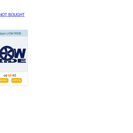
LT NOT BOUGHT
ápis LOW RIDE
od
68
Kč