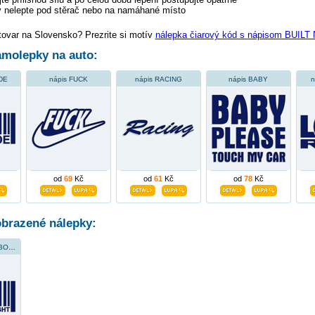
 nelepte pod stěrač nebo na namáhané místo
tovar na Slovensko? Prezrite si motív
nálepka čiarový kód s nápisom BUI
molepky na auto:
DE
nápis FUCK
nápis RACING
nápis BABY
n
od
69
Kč
od
61
Kč
od
78
Kč
obrazené nálepky:
nápis BUILT NOT BOUGHT