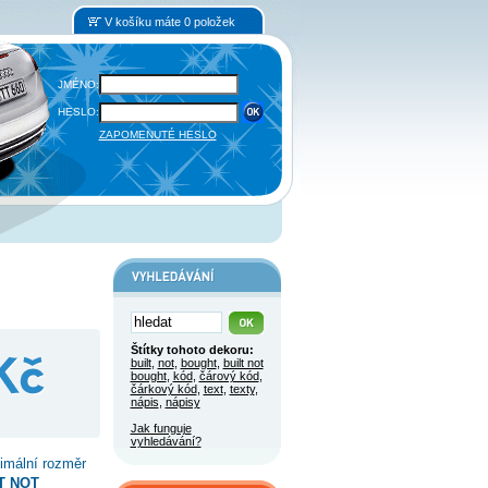
V košíku máte 0 položek
JMÉNO:
HESLO:
ZAPOMENUTÉ HESLO
Štítky tohoto dekoru:
built
,
not
,
bought
,
built not
bought
,
kód
,
čárový kód
,
čárkový kód
,
text
,
texty
,
nápis
,
nápisy
Jak funguje
vyhledávání?
imální rozměr
LT NOT