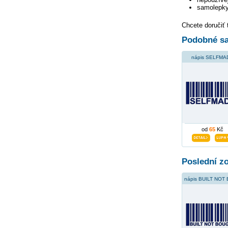
samolepky
Chcete doručiť 
Podobné sa
nápis SELFMA
od
65
Kč
Poslední z