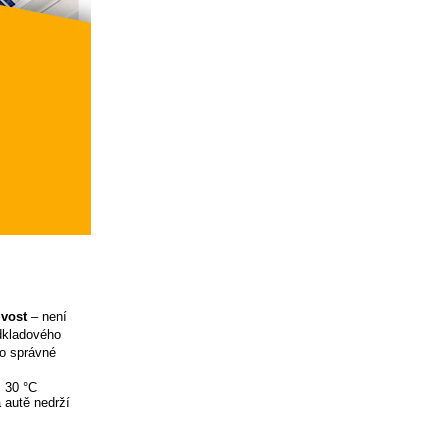
ivost
– není
odkladového
ro správné
ž 30 °C
 autě nedrží