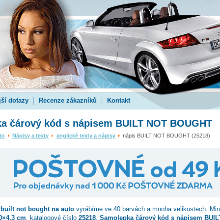
jší dotazy
Recenze zákazníků
Kontakt
a čárový kód s nápisem BUILT NOT BOUGHT
to
Nápisy a texty
anglické texty a nápisy
nápis BUILT NOT BOUGHT (25218)
 built not bought
na auto
vyrábíme ve 40 barvách a mnoha velikostech. Min
0×4.3 cm
, katalogové číslo
25218
.
Samolepka čárový kód s nápisem BUI