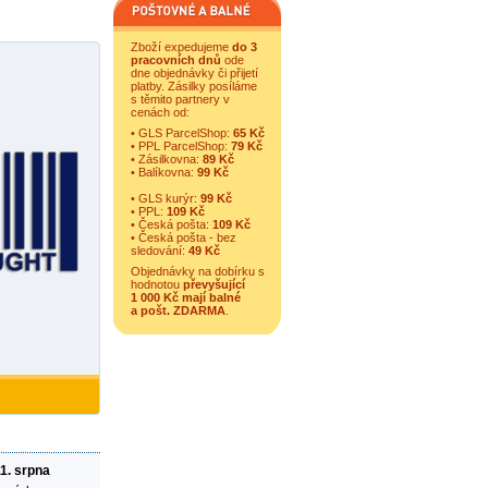
Zboží expedujeme
do 3
pracovních dnů
ode
dne objednávky či přijetí
platby. Zásilky posíláme
s těmito partnery v
cenách od:
• GLS ParcelShop:
65 Kč
• PPL ParcelShop:
79 Kč
• Zásilkovna:
89 Kč
• Balíkovna:
99 Kč
• GLS kurýr:
99 Kč
• PPL:
109 Kč
• Česká pošta:
109 Kč
• Česká pošta - bez
sledování:
49 Kč
Objednávky na dobírku s
hodnotou
převyšující
1 000 Kč mají balné
a
pošt. ZDARMA
.
11. srpna