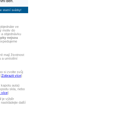
vní den.
e statní svátky!
objednáte ve
ý motiv do
e a objednávku
epky nejsou
 expedujeme
ré mají životnost
u a umístění
 si zvolte svůj
[
Zobrazit více
]
 kapotu auta)
spodu skla, nebo
 více
]
U
je výběr
naskládejte další