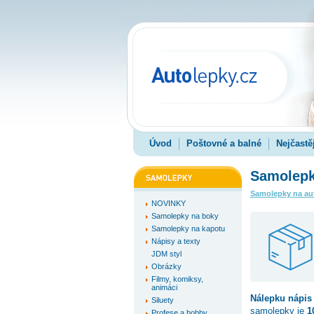
Úvod
Poštovné a balné
Nejčastě
Samolepk
Samolepky na au
NOVINKY
Samolepky na boky
Samolepky na kapotu
Nápisy a texty
JDM styl
Obrázky
Filmy, komiksy,
animáci
Nálepku
nápis
Siluety
samolepky je
1
Profese a hobby