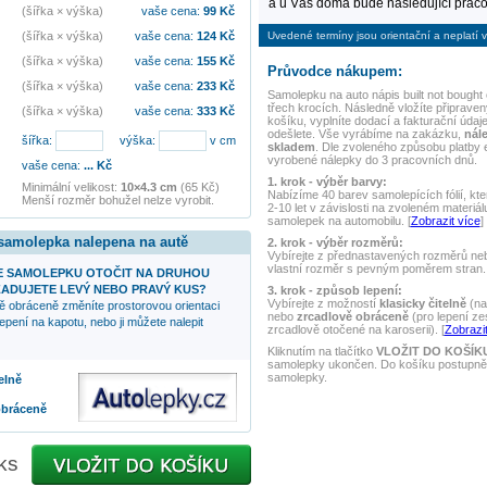
a u Vás doma bude následující praco
(šířka × výška)
vaše cena:
99
Kč
Uvedené termíny jsou orientační a neplatí v
(šířka × výška)
vaše cena:
124
Kč
(šířka × výška)
vaše cena:
155
Kč
Průvodce nákupem:
(šířka × výška)
vaše cena:
233
Kč
Samolepku na auto
nápis built not bought
třech krocích. Následně vložíte připraven
(šířka × výška)
vaše cena:
333
Kč
košíku, vyplníte dodací a fakturační údaj
odešlete. Vše vyrábíme na zakázku,
nál
šířka:
výška:
v cm
skladem
. Dle zvoleného způsobu platby
vyrobené nálepky do 3 pracovních dnů.
vaše cena:
...
Kč
1. krok - výběr barvy:
Minimální velikost:
10×4.3 cm
(65 Kč)
Nabízíme 40 barev samolepících fólií, kte
Menší rozměr bohužel nelze vyrobit.
2-10 let v závislosti na zvoleném materiál
samolepek na automobilu. [
Zobrazit více
]
 samolepka nalepena na autě
2. krok - výběr rozměrů:
Vybírejte z přednastavených rozměrů nebo
vlastní rozměr s pevným poměrem stran. 
 SAMOLEPKU OTOČIT NA DRUHOU
ADUJETE LEVÝ NEBO PRAVÝ KUS?
3. krok - způsob lepení:
Vybírejte z možností
klasicky čitelně
(na
ě obráceně změníte prostorovou orientaci
nebo
zrcadlově obráceně
(pro lepení ze
epení na kapotu, nebo ji můžete nalepit
zrcadlově otočené na karoserii). [
Zobrazit
Kliknutím na tlačítko
VLOŽIT DO KOŠÍK
samolepky ukončen. Do košíku postupně 
samolepky.
elně
obráceně
ks