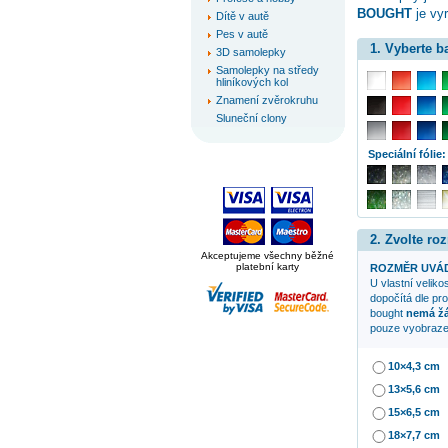
BOUGHT
je vyr
Dítě v autě
Pes v autě
1. Vyberte 
3D samolepky
Samolepky na středy
hliníkových kol
Znamení zvěrokruhu
Sluneční clony
Speciální fólie:
2. Zvolte ro
Akceptujeme všechny běžné
platební karty
ROZMĚR UVÁD
U vlastní veliko
dopočítá dle pr
bought
nemá žá
pouze vyobraze
10×4,3 cm
13×5,6 cm
15×6,5 cm
18×7,7 cm