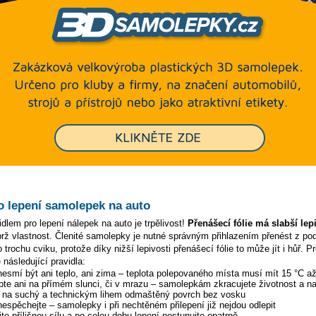
o lepení samolepek na auto
dlem pro lepení nálepek na auto je trpělivost!
Přenášecí fólie má slabší lep
ýbrž vlastnost. Členité samolepky je nutné správným přihlazením přenést z p
 trochu cviku, protože díky nižší lepivosti přenášecí fólie to může jít i hůř. P
 následující pravidla:
 nesmí být ani teplo, ani zima – teplota polepovaného místa musí mít 15 °C a
pte ani na přímém slunci, či v mrazu – samolepkám zkracujete životnost a na
y na suchý a technickým lihem odmaštěný povrch bez vosku
 nespěchejte – samolepky i při nechtěném přilepení již nejdou odlepit
te přílišnou sílu a po celou dobu lepení postupujte opatrně