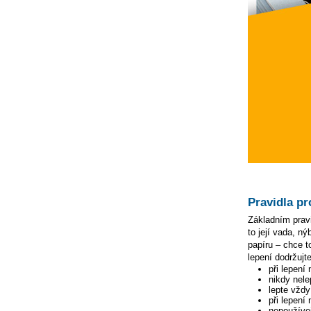
Pravidla pr
Základním pravi
to její vada, n
papíru – chce to
lepení dodržujte
při lepení
nikdy nele
lepte vžd
při lepení
nepoužívej