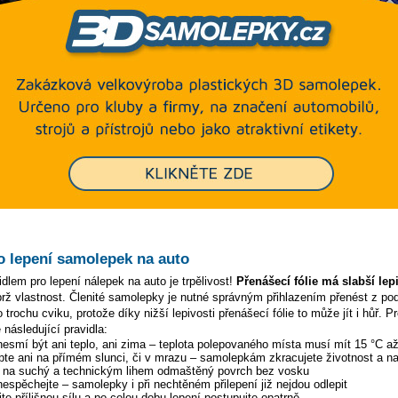
o lepení samolepek na auto
dlem pro lepení nálepek na auto je trpělivost!
Přenášecí fólie má slabší lep
ýbrž vlastnost. Členité samolepky je nutné správným přihlazením přenést z p
 trochu cviku, protože díky nižší lepivosti přenášecí fólie to může jít i hůř. P
 následující pravidla:
 nesmí být ani teplo, ani zima – teplota polepovaného místa musí mít 15 °C a
pte ani na přímém slunci, či v mrazu – samolepkám zkracujete životnost a na
y na suchý a technickým lihem odmaštěný povrch bez vosku
 nespěchejte – samolepky i při nechtěném přilepení již nejdou odlepit
te přílišnou sílu a po celou dobu lepení postupujte opatrně