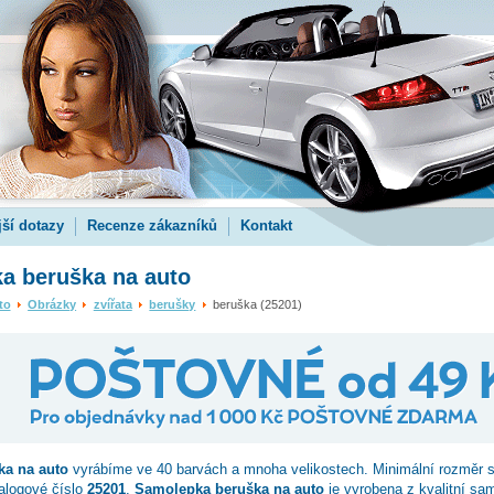
jší dotazy
Recenze zákazníků
Kontakt
a beruška na auto
to
Obrázky
zvířata
berušky
beruška (25201)
ka
na auto
vyrábíme ve 40 barvách a mnoha velikostech. Minimální rozměr 
talogové číslo
25201
.
Samolepka beruška na auto
je vyrobena z kvalitní sam