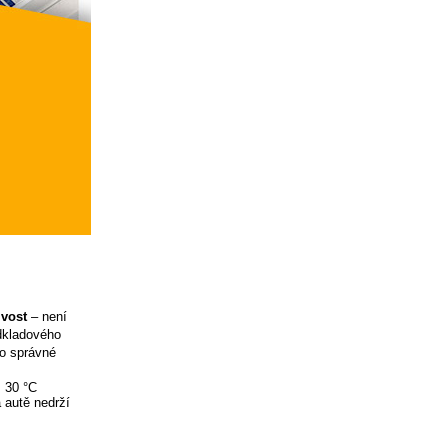
ivost
– není
odkladového
ro správné
ž 30 °C
 autě nedrží