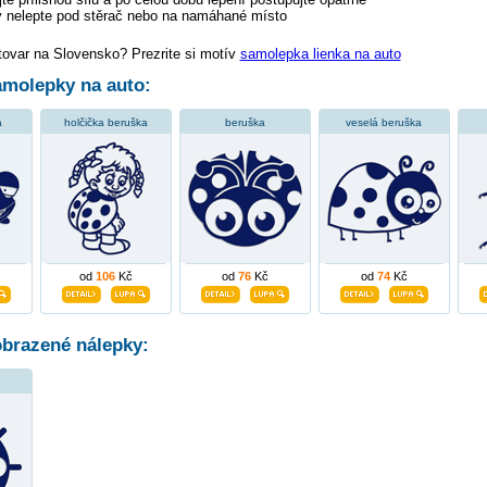
 nelepte pod stěrač nebo na namáhané místo
tovar na Slovensko? Prezrite si motív
samolepka lienka na auto
molepky na auto:
a
holčička beruška
beruška
veselá beruška
od
106
Kč
od
76
Kč
od
74
Kč
obrazené nálepky: