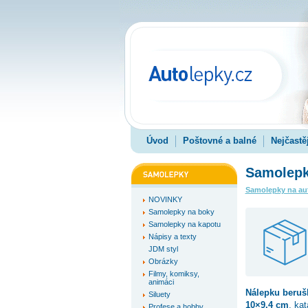
Úvod
Poštovné a balné
Nejčastě
Samolepk
Samolepky na au
NOVINKY
Samolepky na boky
Samolepky na kapotu
Nápisy a texty
JDM styl
Obrázky
Filmy, komiksy,
animáci
Nálepku
beruš
Siluety
10×9.4 cm
, ka
Profese a hobby