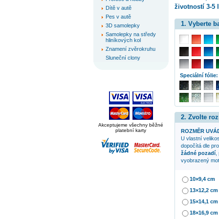
životností 3-5 l
Dítě v autě
Pes v autě
1. Vyberte 
3D samolepky
Samolepky na středy
hliníkových kol
Znamení zvěrokruhu
Sluneční clony
Speciální fólie:
2. Zvolte ro
Akceptujeme všechny běžné
platební karty
ROZMĚR UVÁD
U vlastní veliko
dopočítá dle pr
žádné pozadí
,
vyobrazený mot
10×9,4 cm
13×12,2 cm
15×14,1 cm
18×16,9 cm