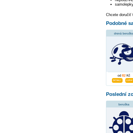
samolepky
Chcete doručiť 
Podobné sa
drsná berušk
od
82
Kč
Poslední z
beruška