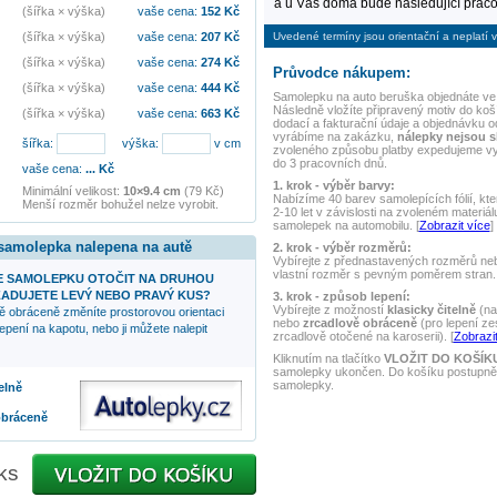
a u Vás doma bude následující praco
(šířka × výška)
vaše cena:
152
Kč
Uvedené termíny jsou orientační a neplatí v
(šířka × výška)
vaše cena:
207
Kč
(šířka × výška)
vaše cena:
274
Kč
Průvodce nákupem:
(šířka × výška)
vaše cena:
444
Kč
Samolepku na auto
beruška
objednáte ve 
Následně vložíte připravený motiv do koší
(šířka × výška)
vaše cena:
663
Kč
dodací a fakturační údaje a objednávku o
vyrábíme na zakázku,
nálepky nejsou 
šířka:
výška:
v cm
zvoleného způsobu platby expedujeme v
do 3 pracovních dnů.
vaše cena:
...
Kč
1. krok - výběr barvy:
Minimální velikost:
10×9.4 cm
(79 Kč)
Nabízíme 40 barev samolepících fólií, kte
Menší rozměr bohužel nelze vyrobit.
2-10 let v závislosti na zvoleném materiál
samolepek na automobilu. [
Zobrazit více
]
 samolepka nalepena na autě
2. krok - výběr rozměrů:
Vybírejte z přednastavených rozměrů nebo
vlastní rozměr s pevným poměrem stran. 
 SAMOLEPKU OTOČIT NA DRUHOU
ADUJETE LEVÝ NEBO PRAVÝ KUS?
3. krok - způsob lepení:
Vybírejte z možností
klasicky čitelně
(na
ě obráceně změníte prostorovou orientaci
nebo
zrcadlově obráceně
(pro lepení ze
epení na kapotu, nebo ji můžete nalepit
zrcadlově otočené na karoserii). [
Zobrazit
Kliknutím na tlačítko
VLOŽIT DO KOŠÍK
samolepky ukončen. Do košíku postupně 
samolepky.
elně
obráceně
ks