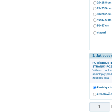
20×18,8 cm
25×23,5 cm
30×28,2 cm
40×37,6 cm
50×47 cm
vlastní
3. Jak bude
POTŘEBUJETE
STRANU? POŽ
Volbou zrcadlov
samolepky pro l
zespodu skla.
klasicky čit
zrcadlově 