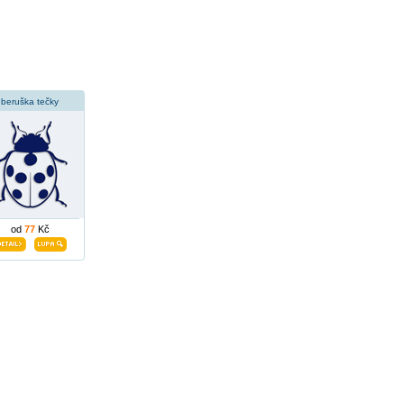
beruška tečky
od
77
Kč