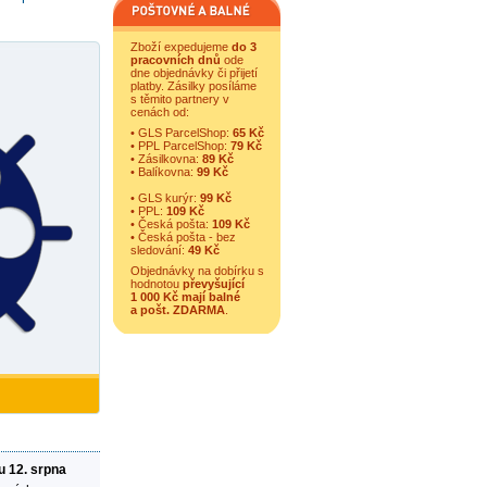
Zboží expedujeme
do 3
pracovních dnů
ode
dne objednávky či přijetí
platby. Zásilky posíláme
s těmito partnery v
cenách od:
• GLS ParcelShop:
65 Kč
• PPL ParcelShop:
79 Kč
• Zásilkovna:
89 Kč
• Balíkovna:
99 Kč
• GLS kurýr:
99 Kč
• PPL:
109 Kč
• Česká pošta:
109 Kč
• Česká pošta - bez
sledování:
49 Kč
Objednávky na dobírku s
hodnotou
převyšující
1 000 Kč mají balné
a
pošt. ZDARMA
.
u 12. srpna