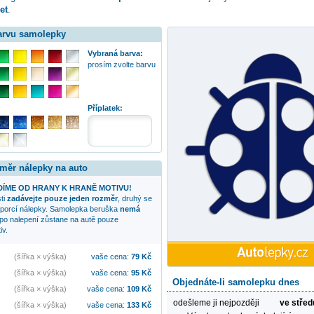
et
.
barvu samolepky
Vybraná barva:
prosím zvolte barvu
Příplatek:
změr nálepky na auto
ÍME OD HRANY K HRANĚ MOTIVU!
sti
zadávejte pouze jeden rozměr
, druhý se
oporcí nálepky. Samolepka
beruška
nemá
 po nalepení zůstane na autě pouze
iv.
(šířka × výška)
vaše cena:
79
Kč
(šířka × výška)
vaše cena:
95
Kč
Objednáte-li samolepku dnes
(šířka × výška)
vaše cena:
109
Kč
odešleme ji nejpozději
ve střed
(šířka × výška)
vaše cena:
133
Kč