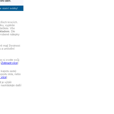
vní den.
e statní svátky!
třech krocích.
ku, vyplníte
dešlete. Vše
skladem
. Dle
yrobené nálepky
ré mají životnost
u a umístění
 si zvolte svůj
[
Zobrazit více
]
 kapotu auta)
spodu skla, nebo
 více
]
U
je výběr
naskládejte další