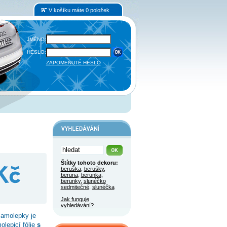
V košíku máte 0 položek
JMÉNO:
HESLO:
ZAPOMENUTÉ HESLO
Štítky tohoto dekoru:
beruška
,
berušky
,
beruna
,
berunka
,
berunky
,
slunéčko
sedmitečné
,
slunéčka
Jak funguje
vyhledávání?
samolepky je
olepicí fólie
s