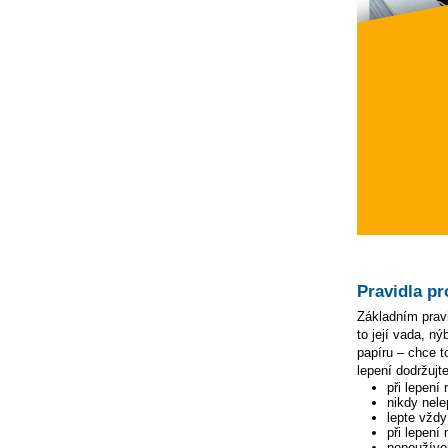
Pravidla pr
Základním pravi
to její vada, n
papíru – chce to
lepení dodržujte
při lepení
nikdy nele
lepte vžd
při lepení
nepoužívej