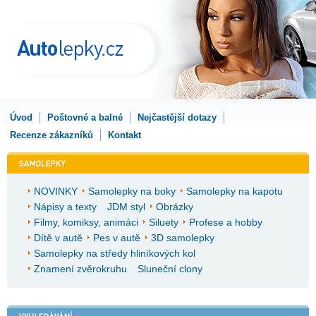
Úvod
Poštovné a balné
Nejčastější dotazy
Recenze zákazníků
Kontakt
NOVINKY
Samolepky na boky
Samolepky na kapotu
Nápisy a texty
JDM styl
Obrázky
Filmy, komiksy, animáci
Siluety
Profese a hobby
Dítě v autě
Pes v autě
3D samolepky
Samolepky na středy hliníkových kol
Znamení zvěrokruhu
Sluneční clony