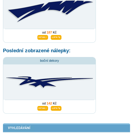
od
187
Kč
Poslední zobrazené nálepky:
boční dekory
od
142
Kč