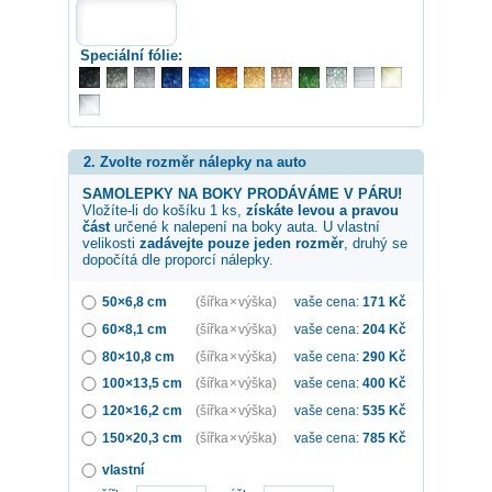
Speciální fólie:
2. Zvolte rozměr nálepky na auto
SAMOLEPKY NA BOKY PRODÁVÁME V PÁRU!
Vložíte-li do košíku 1 ks,
získáte levou a pravou
část
určené k nalepení na boky auta. U vlastní
velikosti
zadávejte pouze jeden rozměr
, druhý se
dopočítá dle proporcí nálepky.
50×6,8 cm
(šířka × výška)
vaše cena:
171
Kč
60×8,1 cm
(šířka × výška)
vaše cena:
204
Kč
80×10,8 cm
(šířka × výška)
vaše cena:
290
Kč
100×13,5 cm
(šířka × výška)
vaše cena:
400
Kč
120×16,2 cm
(šířka × výška)
vaše cena:
535
Kč
150×20,3 cm
(šířka × výška)
vaše cena:
785
Kč
vlastní