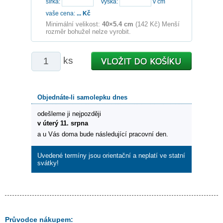
šířka:
výška:
v cm
vaše cena:
...
Kč
Minimální velikost:
40×5.4 cm
(142 Kč) Menší
rozměr bohužel nelze vyrobit.
ks
Objednáte-li samolepku dnes
odešleme ji nejpozději
v úterý 11. srpna
a u Vás doma bude následující pracovní den.
Uvedené termíny jsou orientační a neplatí ve statní
svátky!
Průvodce nákupem: