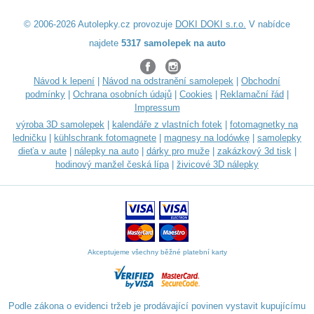
© 2006-2026 Autolepky.cz provozuje
DOKI DOKI s.r.o.
V nabídce
najdete
5317 samolepek na auto
Návod k lepení
|
Návod na odstranění samolepek
|
Obchodní
podmínky
|
Ochrana osobních údajů
|
Cookies
|
Reklamační řád
|
Impressum
výroba 3D samolepek
|
kalendáře z vlastních fotek
|
fotomagnetky na
ledničku
|
kühlschrank fotomagnete
|
magnesy na lodówkę
|
samolepky
dieťa v aute
|
nálepky na auto
|
dárky pro muže
|
zakázkový 3d tisk
|
hodinový manžel česká lípa
|
živicové 3D nálepky
Akceptujeme všechny běžné platební karty
Podle zákona o evidenci tržeb je prodávající povinen vystavit kupujícímu