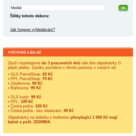
Štítky tohoto dekoru:
Jak funguje vyhledávání?
Zboží expedujeme
do 3 pracovních dnů
ode dne objednávky či
přijetí platby. Zásilky posíláme s těmito partnery v cenách od:
• GLS ParcelShop:
65 Kč
• PPL ParcelShop:
79 Kč
• Zásilkovna:
89 Kč
• Balíkovna:
99 Kč
• GLS kurýr:
99 Kč
• PPL:
109 Kč
• Česká pošta:
109 Kč
• Česká pošta - bez sledování:
49 Kč
Objednávky na dobírku s hodnotou
převyšující 1 000 Kč mají
balné a
pošt. ZDARMA
.