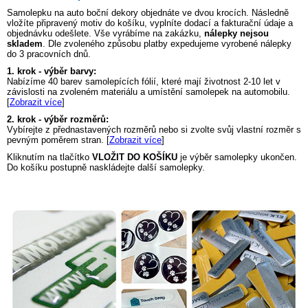
Samolepku na auto
boční dekory
objednáte ve dvou krocích. Následně
vložíte připravený motiv do košíku, vyplníte dodací a fakturační údaje a
objednávku odešlete. Vše vyrábíme na zakázku,
nálepky nejsou
skladem
. Dle zvoleného způsobu platby expedujeme vyrobené nálepky
do 3 pracovních dnů.
1. krok - výběr barvy:
Nabízíme 40 barev samolepících fólií, které mají životnost 2-10 let v
závislosti na zvoleném materiálu a umístění samolepek na automobilu.
[
Zobrazit více
]
2. krok - výběr rozměrů:
Vybírejte z přednastavených rozměrů nebo si zvolte svůj vlastní rozměr s
pevným poměrem stran. [
Zobrazit více
]
Kliknutím na tlačítko
VLOŽIT DO KOŠÍKU
je výběr samolepky ukončen.
Do košíku postupně naskládejte další samolepky.