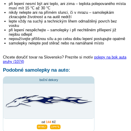
při lepení nesmí být ani teplo, ani zima – teplota polepovaného místa
musí mít 15 °C až 30 °C
nikdy nelepte ani na přímém slunci, či v mrazu – samolepkám
zkracujete životnost a na autě nedrží
lepte vždy na suchý a technickým lihem odmaštěný povrch bez
vosku
při lepení nespěchejte – samolepky i při nechtěném přilepení již
nejdou odlepit
nepoužívejte přílišnou sílu a po celou dobu lepení postupujte opatrně
samolepky nelepte pod stěrač nebo na namáhané místo
Chcete doručiť tovar na Slovensko? Prezrite si motív
polepy na bok auta
pruhy (1074)
Podobné samolepky na auto:
boční dekory
od
144
Kč