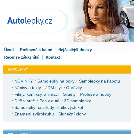
Úvod
Poštovné a balné
Nejčastější dotazy
Recenze zákazníků
Kontakt
NOVINKY
Samolepky na boky
Samolepky na kapotu
Nápisy a texty
JDM styl
Obrázky
Filmy, komiksy, animáci
Siluety
Profese a hobby
Dítě v autě
Pes v autě
3D samolepky
Samolepky na středy hliníkových kol
Znamení zvěrokruhu
Sluneční clony