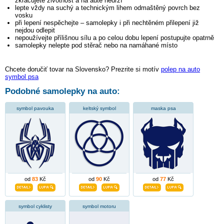
zkracujete životnost a na autě nedrží
lepte vždy na suchý a technickým lihem odmaštěný povrch bez
vosku
při lepení nespěchejte – samolepky i při nechtěném přilepení již
nejdou odlepit
nepoužívejte přílišnou sílu a po celou dobu lepení postupujte opatrně
samolepky nelepte pod stěrač nebo na namáhané místo
Chcete doručiť tovar na Slovensko? Prezrite si motív
polep na auto
symbol psa
Podobné samolepky na auto:
symbol pavouka
keltský symbol
maska psa
od
83
Kč
od
90
Kč
od
77
Kč
symbol cyklisty
symbol motoru