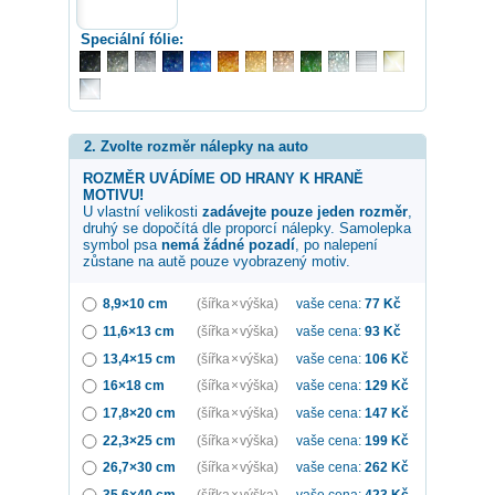
Speciální fólie:
2. Zvolte rozměr nálepky na auto
ROZMĚR UVÁDÍME OD HRANY K HRANĚ
MOTIVU!
U vlastní velikosti
zadávejte pouze jeden rozměr
,
druhý se dopočítá dle proporcí nálepky. Samolepka
symbol psa
nemá žádné pozadí
, po nalepení
zůstane na autě pouze vyobrazený motiv.
8,9×10 cm
(šířka × výška)
vaše cena:
77
Kč
11,6×13 cm
(šířka × výška)
vaše cena:
93
Kč
13,4×15 cm
(šířka × výška)
vaše cena:
106
Kč
16×18 cm
(šířka × výška)
vaše cena:
129
Kč
17,8×20 cm
(šířka × výška)
vaše cena:
147
Kč
22,3×25 cm
(šířka × výška)
vaše cena:
199
Kč
26,7×30 cm
(šířka × výška)
vaše cena:
262
Kč
35,6×40 cm
(šířka × výška)
vaše cena:
423
Kč