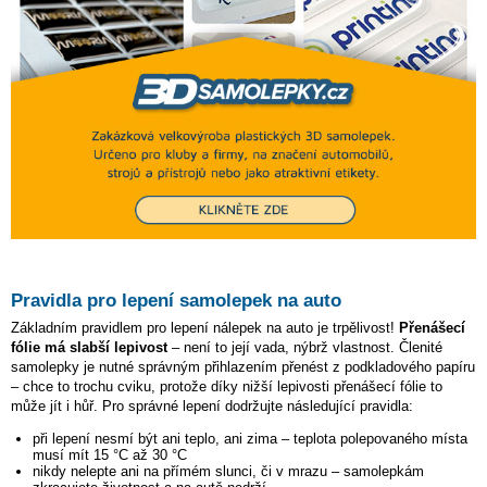
Pravidla pro lepení samolepek na auto
Základním pravidlem pro lepení nálepek na auto je trpělivost!
Přenášecí
fólie má slabší lepivost
– není to její vada, nýbrž vlastnost. Členité
samolepky je nutné správným přihlazením přenést z podkladového papíru
– chce to trochu cviku, protože díky nižší lepivosti přenášecí fólie to
může jít i hůř. Pro správné lepení dodržujte následující pravidla:
při lepení nesmí být ani teplo, ani zima – teplota polepovaného místa
musí mít 15 °C až 30 °C
nikdy nelepte ani na přímém slunci, či v mrazu – samolepkám