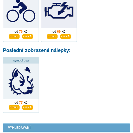
od
76
Kč
od
69
Kč
Poslední zobrazené nálepky:
symbol psa
od
77
Kč