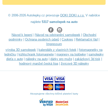
© 2006-2026 Autolepky.cz provozuje
DOKI DOKI s.r.o.
V nabídce
najdete
5317 samolepek na auto
Návod k lepení
|
Návod na odstranění samolepek
|
Obchodní
podmínky
|
Ochrana osobních údajů
|
Cookies
|
Reklamační řád
|
Impressum
výroba 3D samolepek
|
kalendáře z vlastních fotek
|
fotomagnetky na
ledničku
|
kühlschrank fotomagnete
|
magnesy na lodówkę
|
samolepky
dieťa v aute
|
nálepky na auto
|
dárky pro muže
|
zakázkový 3d tisk
|
hodinový manžel česká lípa
|
živicové 3D nálepky
Akceptujeme všechny běžné platební karty