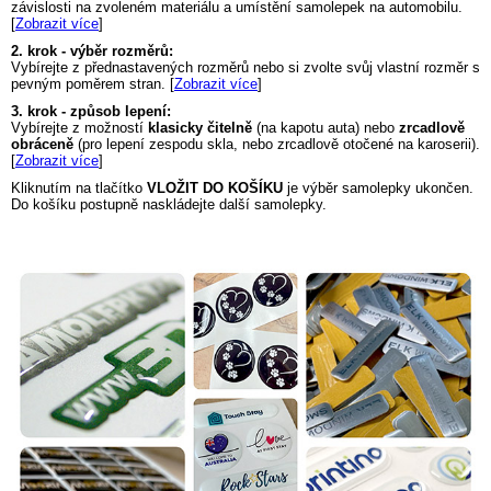
závislosti na zvoleném materiálu a umístění samolepek na automobilu.
[
Zobrazit více
]
2. krok - výběr rozměrů:
Vybírejte z přednastavených rozměrů nebo si zvolte svůj vlastní rozměr s
pevným poměrem stran. [
Zobrazit více
]
3. krok - způsob lepení:
Vybírejte z možností
klasicky čitelně
(na kapotu auta) nebo
zrcadlově
obráceně
(pro lepení zespodu skla, nebo zrcadlově otočené na karoserii).
[
Zobrazit více
]
Kliknutím na tlačítko
VLOŽIT DO KOŠÍKU
je výběr samolepky ukončen.
Do košíku postupně naskládejte další samolepky.