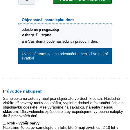
Objednáte-li samolepku dnes
odešleme ji nejpozději
v úterý 11. srpna
a u Vás doma bude následující pracovní den.
Uvedené termíny jsou orientační a neplatí ve statní
svátky!
Průvodce nákupem:
Samolepku na auto
symbol psa
objednáte ve třech krocích. Následně
vložíte připravený motiv do košíku, vyplníte dodací a fakturační údaje a
objednávku odešlete. Vše vyrábíme na zakázku,
nálepky nejsou
skladem
. Dle zvoleného způsobu platby expedujeme vyrobené nálepky
do 3 pracovních dnů.
1. krok - výběr barvy:
Nabízíme 40 barev samolepících fólií, které mají životnost 2-10 let v