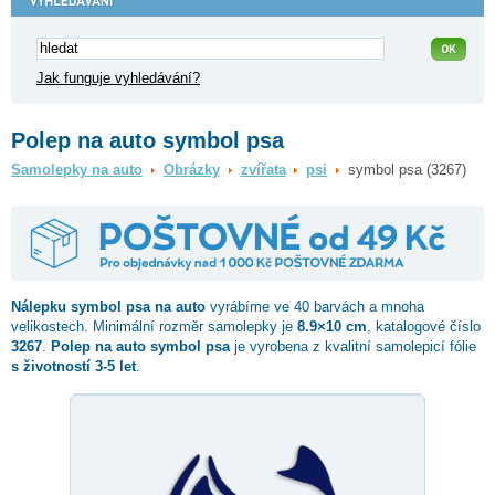
Jak funguje vyhledávání?
Polep na auto symbol psa
Samolepky na auto
Obrázky
zvířata
psi
symbol psa (3267)
Nálepku
symbol psa
na auto
vyrábíme ve 40 barvách a mnoha
velikostech. Minimální rozměr samolepky je
8.9×10 cm
, katalogové číslo
3267
.
Polep na auto symbol psa
je vyrobena z kvalitní samolepicí fólie
s životností 3-5 let
.