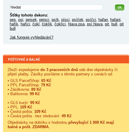
Štítky tohoto dekoru:
pes
,
psi
,
pejsek
,
pejsci
,
psík
,
písci
,
psíček
,
psíčci
,
hafan
,
hafani
,
hafík
,
hafíci
,
čokl
,
čoklík
,
čoklíci
,
hlava psa
,
psí hlava
,
pit
,
bull
,
pit
bull
Jak funguje vyhledávání?
Zboží expedujeme
do 3 pracovních dnů
ode dne objednávky či
přijetí platby. Zásilky posíláme s těmito partnery v cenách od:
• GLS ParcelShop:
65 Kč
• PPL ParcelShop:
79 Kč
• Zásilkovna:
89 Kč
• Balíkovna:
99 Kč
• GLS kurýr:
99 Kč
• PPL:
109 Kč
• Česká pošta:
109 Kč
• Česká pošta - bez sledování:
49 Kč
Objednávky na dobírku s hodnotou
převyšující 1 000 Kč mají
balné a
pošt. ZDARMA
.