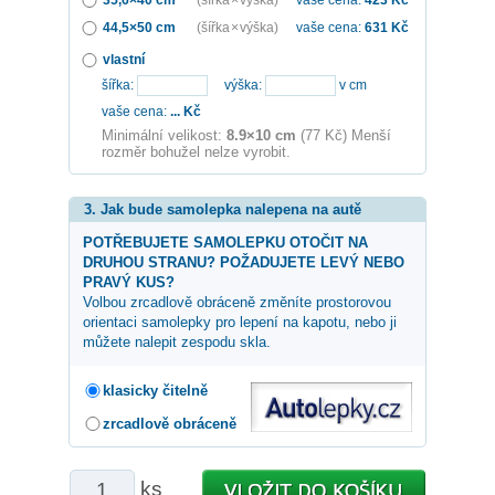
44,5×50 cm
(šířka × výška)
vaše cena:
631
Kč
vlastní
šířka:
výška:
v cm
vaše cena:
...
Kč
Minimální velikost:
8.9×10 cm
(77 Kč) Menší
rozměr bohužel nelze vyrobit.
3. Jak bude samolepka nalepena na autě
POTŘEBUJETE SAMOLEPKU OTOČIT NA
DRUHOU STRANU? POŽADUJETE LEVÝ NEBO
PRAVÝ KUS?
Volbou zrcadlově obráceně změníte prostorovou
orientaci samolepky pro lepení na kapotu, nebo ji
můžete nalepit zespodu skla.
klasicky čitelně
zrcadlově obráceně
ks