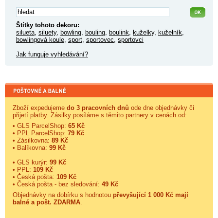
Štítky tohoto dekoru:
silueta
,
siluety
,
bowling
,
bouling
,
boulink
,
kuželky
,
kuželník
,
bowlingová koule
,
sport
,
sportovec
,
sportovci
Jak funguje vyhledávání?
Zboží expedujeme
do 3 pracovních dnů
ode dne objednávky či
přijetí platby. Zásilky posíláme s těmito partnery v cenách od:
• GLS ParcelShop:
65 Kč
• PPL ParcelShop:
79 Kč
• Zásilkovna:
89 Kč
• Balíkovna:
99 Kč
• GLS kurýr:
99 Kč
• PPL:
109 Kč
• Česká pošta:
109 Kč
• Česká pošta - bez sledování:
49 Kč
Objednávky na dobírku s hodnotou
převyšující 1 000 Kč mají
balné a
pošt. ZDARMA
.