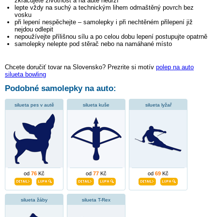
zkracujete životnost a na autě nedrží
lepte vždy na suchý a technickým lihem odmaštěný povrch bez
vosku
při lepení nespěchejte – samolepky i při nechtěném přilepení již
nejdou odlepit
nepoužívejte přílišnou sílu a po celou dobu lepení postupujte opatrně
samolepky nelepte pod stěrač nebo na namáhané místo
Chcete doručiť tovar na Slovensko? Prezrite si motív
polep na auto
silueta bowling
Podobné samolepky na auto:
silueta pes v autě
silueta kuše
silueta lyžař
od
76
Kč
od
77
Kč
od
69
Kč
silueta žáby
silueta T-Rex