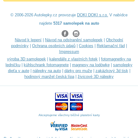
© 2006-2026 Autolepky.cz provozuje
DOKI DOKI s.r.o.
V nabídce
najdete
5317 samolepek na auto
Návod k lepení
|
Návod na odstranění samolepek
|
Obchodní
podmínky
|
Ochrana osobních údajů
|
Cookies
|
Reklamační řád
|
Impressum
výroba 3D samolepek
|
kalendáře z vlastních fotek
|
fotomagnetky na
ledničku
|
kühlschrank fotomagnete
|
magnesy na lodówkę
|
samolepky
dieťa v aute
|
nálepky na auto
|
dárky pro muže
|
zakázkový 3d tisk
|
hodinový manžel česká lípa
|
živicové 3D nálepky
Akceptujeme všechny běžné platební karty