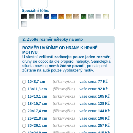
Speciální fólie:
2. Zvolte rozměr nálepky na auto
ROZMĚR UVÁDÍME OD HRANY K HRANĚ
MOTIVU!
U vlastní velikosti
zadávejte pouze jeden rozměr
,
druhý se dopočítá dle proporcí nálepky. Samolepka
silueta bowling
nemá žádné pozadí
, po nalepení
zůstane na autě pouze vyobrazený motiv.
10×8,7 cm
(šířka × výška)
vaše cena:
77
Kč
13×11,3 cm
(šířka × výška)
vaše cena:
92
Kč
15×13,1 cm
(šířka × výška)
vaše cena:
105
Kč
18×15,7 cm
(šířka × výška)
vaše cena:
128
Kč
20×17,4 cm
(šířka × výška)
vaše cena:
144
Kč
25×21,8 cm
(šířka × výška)
vaše cena:
196
Kč
30×26,1 cm
(šířka × výška)
vaše cena:
257
Kč
40×34,8 cm
(šířka × výška)
vaše cena:
415
Kč