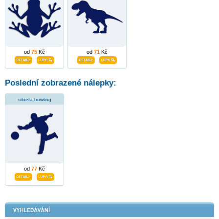
od
75
Kč
od
71
Kč
Poslední zobrazené nálepky:
silueta bowling
od
77
Kč