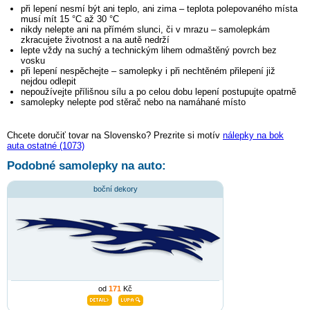
při lepení nesmí být ani teplo, ani zima – teplota polepovaného místa
musí mít 15 °C až 30 °C
nikdy nelepte ani na přímém slunci, či v mrazu – samolepkám
zkracujete životnost a na autě nedrží
lepte vždy na suchý a technickým lihem odmaštěný povrch bez
vosku
při lepení nespěchejte – samolepky i při nechtěném přilepení již
nejdou odlepit
nepoužívejte přílišnou sílu a po celou dobu lepení postupujte opatrně
samolepky nelepte pod stěrač nebo na namáhané místo
Chcete doručiť tovar na Slovensko? Prezrite si motív
nálepky na bok
auta ostatné (1073)
Podobné samolepky na auto:
boční dekory
od
171
Kč