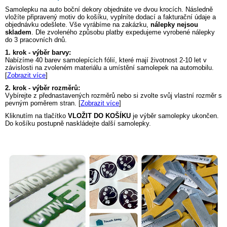
Samolepku na auto
boční dekory
objednáte ve dvou krocích. Následně
vložíte připravený motiv do košíku, vyplníte dodací a fakturační údaje a
objednávku odešlete. Vše vyrábíme na zakázku,
nálepky nejsou
skladem
. Dle zvoleného způsobu platby expedujeme vyrobené nálepky
do 3 pracovních dnů.
1. krok - výběr barvy:
Nabízíme 40 barev samolepících fólií, které mají životnost 2-10 let v
závislosti na zvoleném materiálu a umístění samolepek na automobilu.
[
Zobrazit více
]
2. krok - výběr rozměrů:
Vybírejte z přednastavených rozměrů nebo si zvolte svůj vlastní rozměr s
pevným poměrem stran. [
Zobrazit více
]
Kliknutím na tlačítko
VLOŽIT DO KOŠÍKU
je výběr samolepky ukončen.
Do košíku postupně naskládejte další samolepky.