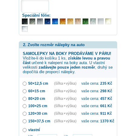
Speciální fólie:
2. Zvolte rozměr nálepky na auto
SAMOLEPKY NA BOKY PRODÁVÁME V PÁRU!
Vložíte-li do košíku 1 ks,
získáte levou a pravou
část
určené k nalepení na boky auta. U vlastní
velikosti
zadávejte pouze jeden rozměr
, druhý se
dopočítá dle proporcí nálepky.
50×12,5 cm
(šířka × výška)
vaše cena:
235
Kč
60×15 cm
(šířka × výška)
vaše cena:
298
Kč
80×20 cm
(šířka × výška)
vaše cena:
457
Kč
100×25 cm
(šířka × výška)
vaše cena:
661
Kč
120×30 cm
(šířka × výška)
vaše cena:
911
Kč
150×37,5 cm
(šířka × výška)
vaše cena:
1370
Kč
vlastní