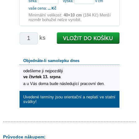
šířka:
výška:
v cm
vaše cena:
...
Kč
Minimální velikost:
40×10 cm
(184 Kč) Menší
rozměr bohužel nelze vyrobit.
ks
Objednáte-li samolepku dnes
odešleme ji nejpozději
ve čtvrtek 13. srpna
a u Vás doma bude následující pracovní den.
Uvedené termíny jsou orientační a neplatí ve statní
svátky!
Průvodce nákupem: