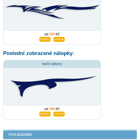
od
150
Kč
Poslední zobrazené nálepky:
boční dekory
od
184
Kč