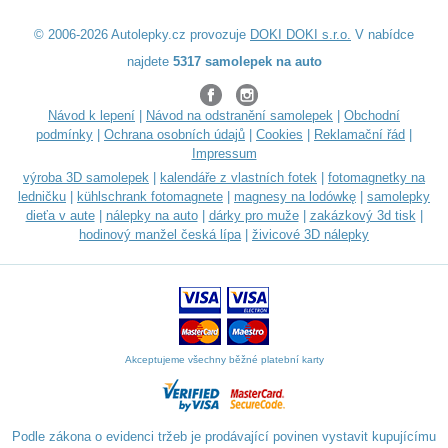
© 2006-2026 Autolepky.cz provozuje
DOKI DOKI s.r.o.
V nabídce
najdete
5317 samolepek na auto
Návod k lepení
|
Návod na odstranění samolepek
|
Obchodní
podmínky
|
Ochrana osobních údajů
|
Cookies
|
Reklamační řád
|
Impressum
výroba 3D samolepek
|
kalendáře z vlastních fotek
|
fotomagnetky na
ledničku
|
kühlschrank fotomagnete
|
magnesy na lodówkę
|
samolepky
dieťa v aute
|
nálepky na auto
|
dárky pro muže
|
zakázkový 3d tisk
|
hodinový manžel česká lípa
|
živicové 3D nálepky
Akceptujeme všechny běžné platební karty
Podle zákona o evidenci tržeb je prodávající povinen vystavit kupujícímu