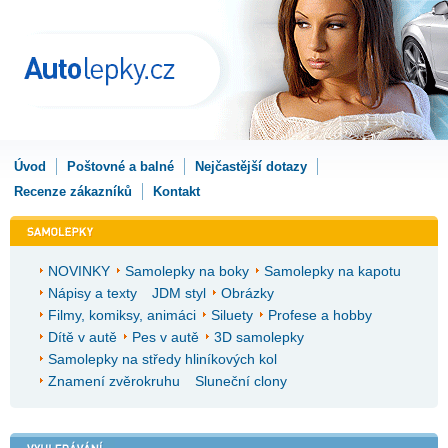
Úvod
Poštovné a balné
Nejčastější dotazy
Recenze zákazníků
Kontakt
NOVINKY
Samolepky na boky
Samolepky na kapotu
Nápisy a texty
JDM styl
Obrázky
Filmy, komiksy, animáci
Siluety
Profese a hobby
Dítě v autě
Pes v autě
3D samolepky
Samolepky na středy hliníkových kol
Znamení zvěrokruhu
Sluneční clony