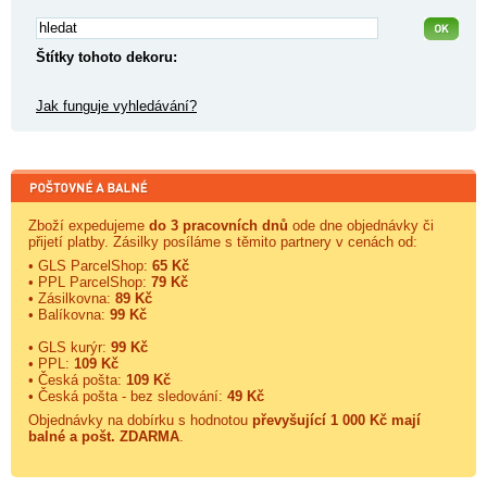
Štítky tohoto dekoru:
Jak funguje vyhledávání?
Zboží expedujeme
do 3 pracovních dnů
ode dne objednávky či
přijetí platby. Zásilky posíláme s těmito partnery v cenách od:
• GLS ParcelShop:
65 Kč
• PPL ParcelShop:
79 Kč
• Zásilkovna:
89 Kč
• Balíkovna:
99 Kč
• GLS kurýr:
99 Kč
• PPL:
109 Kč
• Česká pošta:
109 Kč
• Česká pošta - bez sledování:
49 Kč
Objednávky na dobírku s hodnotou
převyšující 1 000 Kč mají
balné a
pošt. ZDARMA
.