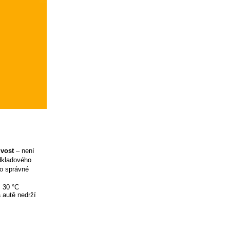
ivost
– není
odkladového
ro správné
ž 30 °C
 autě nedrží