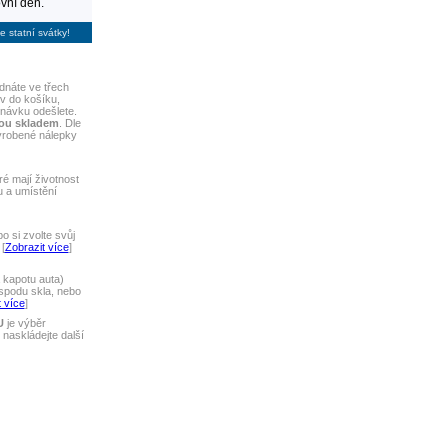
vní den.
e statní svátky!
dnáte ve třech
iv do košíku,
dnávku odešlete.
sou skladem
. Dle
yrobené nálepky
ré mají životnost
u a umístění
 si zvolte svůj
[
Zobrazit více
]
 kapotu auta)
spodu skla, nebo
 více
]
U
je výběr
naskládejte další