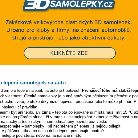
o lepení samolepek na auto
dlem pro lepení nálepek na auto je trpělivost!
Přenášecí fólie má slabší lep
ýbrž vlastnost. Členité samolepky je nutné správným přihlazením přenést z p
 trochu cviku, protože díky nižší lepivosti přenášecí fólie to může jít i hůř. P
 následující pravidla:
 nesmí být ani teplo, ani zima – teplota polepovaného místa musí mít 15 °C a
pte ani na přímém slunci, či v mrazu – samolepkám zkracujete životnost a na
y na suchý a technickým lihem odmaštěný povrch bez vosku
 nespěchejte – samolepky i při nechtěném přilepení již nejdou odlepit
te přílišnou sílu a po celou dobu lepení postupujte opatrně
 nelepte pod stěrač nebo na namáhané místo