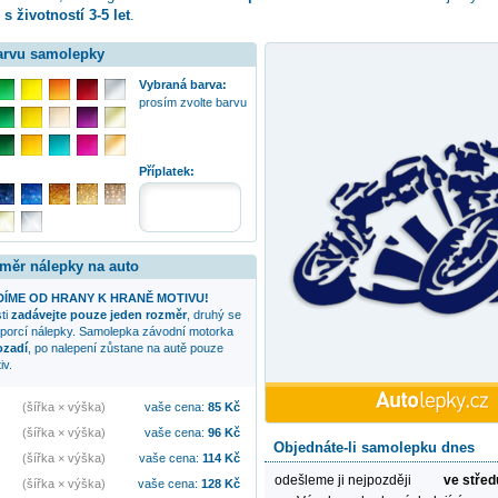
e
s životností 3-5 let
.
barvu samolepky
Vybraná barva:
prosím zvolte barvu
Příplatek:
změr nálepky na auto
ÍME OD HRANY K HRANĚ MOTIVU!
sti
zadávejte pouze jeden rozměr
, druhý se
oporcí nálepky. Samolepka
závodní motorka
ozadí
, po nalepení zůstane na autě pouze
iv.
(šířka × výška)
vaše cena:
85
Kč
(šířka × výška)
vaše cena:
96
Kč
Objednáte-li samolepku dnes
(šířka × výška)
vaše cena:
114
Kč
odešleme ji nejpozději
ve střed
(šířka × výška)
vaše cena:
128
Kč