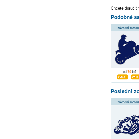
Chcete doručiť 
Podobné sa
závodní motor
od
79
Kč
Poslední z
závodní motor