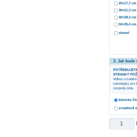
25×17,7 cm
30×21,3 cm
40×28,3 cm
50×35,4 cm
vlastní
3. Jak bude
POTŘEBUJETE
STRANU? POŽ
Volbou zrcadlov
samolepky pro l
zespodu skla.
klasicky čit
zrcadlově 