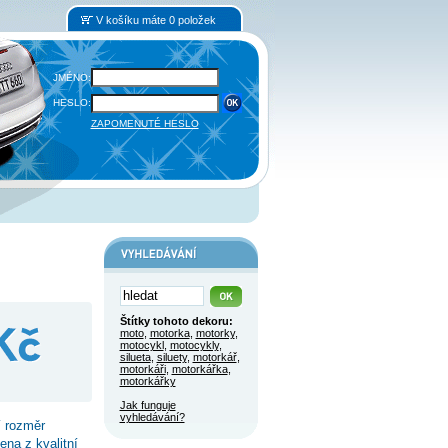
V košíku máte 0 položek
JMÉNO:
HESLO:
ZAPOMENUTÉ HESLO
Štítky tohoto dekoru:
moto
,
motorka
,
motorky
,
motocykl
,
motocykly
,
silueta
,
siluety
,
motorkář
,
motorkáři
,
motorkářka
,
motorkářky
Jak funguje
vyhledávání?
í rozměr
ena z kvalitní