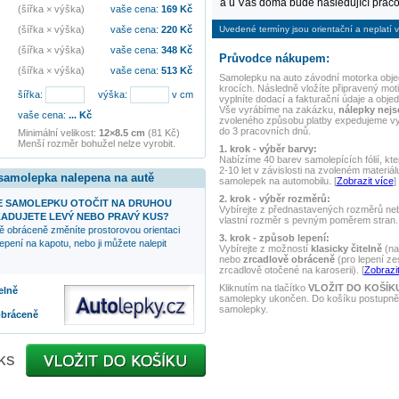
a u Vás doma bude následující praco
(šířka × výška)
vaše cena:
169
Kč
Uvedené termíny jsou orientační a neplatí v
(šířka × výška)
vaše cena:
220
Kč
(šířka × výška)
vaše cena:
348
Kč
Průvodce nákupem:
(šířka × výška)
vaše cena:
513
Kč
Samolepku na auto
závodní motorka
obje
krocích. Následně vložíte připravený mot
šířka:
výška:
v cm
vyplníte dodací a fakturační údaje a obje
Vše vyrábíme na zakázku,
nálepky nej
vaše cena:
...
Kč
zvoleného způsobu platby expedujeme v
do 3 pracovních dnů.
Minimální velikost:
12×8.5 cm
(81 Kč)
Menší rozměr bohužel nelze vyrobit.
1. krok - výběr barvy:
Nabízíme 40 barev samolepících fólií, kte
2-10 let v závislosti na zvoleném materiál
 samolepka nalepena na autě
samolepek na automobilu. [
Zobrazit více
]
2. krok - výběr rozměrů:
 SAMOLEPKU OTOČIT NA DRUHOU
Vybírejte z přednastavených rozměrů nebo
ADUJETE LEVÝ NEBO PRAVÝ KUS?
vlastní rozměr s pevným poměrem stran. 
ě obráceně změníte prostorovou orientaci
3. krok - způsob lepení:
epení na kapotu, nebo ji můžete nalepit
Vybírejte z možností
klasicky čitelně
(na
nebo
zrcadlově obráceně
(pro lepení ze
zrcadlově otočené na karoserii). [
Zobrazit
Kliknutím na tlačítko
VLOŽIT DO KOŠÍK
elně
samolepky ukončen. Do košíku postupně 
samolepky.
obráceně
ks