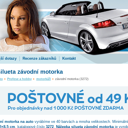
jší dotazy
Recenze zákazníků
Kontakt
ilueta závodní motorka
to
Profese a hobby
motorkáři
závodní motorka (3272)
ní motorka
na auto
vyrábíme ve 40 barvách a mnoha velikostech. Minimáln
2×8.5 cm
, katalogové číslo
3272
.
Nálepka silueta závodní motorka
je vyrob