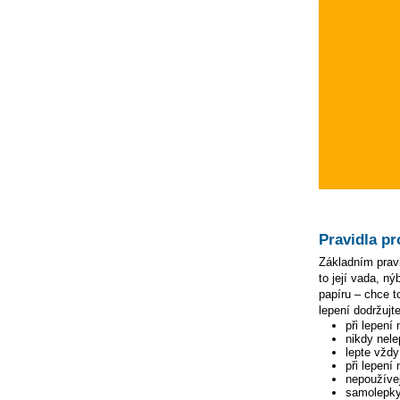
Pravidla pr
Základním pravi
to její vada, n
papíru – chce to
lepení dodržujte
při lepení
nikdy nele
lepte vžd
při lepení
nepoužívej
samolepky