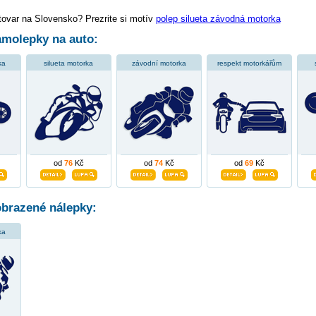
tovar na Slovensko? Prezrite si motív
polep silueta závodná motorka
molepky na auto:
ka
silueta motorka
závodní motorka
respekt motorkářům
od
76
Kč
od
74
Kč
od
69
Kč
obrazené nálepky:
ka