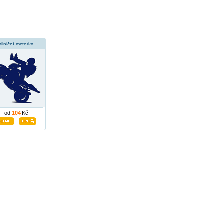
silniční motorka
od
104
Kč