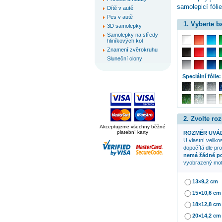
samolepicí fóli
Dítě v autě
Pes v autě
1. Vyberte 
3D samolepky
Samolepky na středy
hliníkových kol
Znamení zvěrokruhu
Sluneční clony
Speciální fólie:
2. Zvolte ro
Akceptujeme všechny běžné
platební karty
ROZMĚR UVÁD
U vlastní veliko
dopočítá dle pr
nemá žádné p
vyobrazený mot
13×9,2 cm
15×10,6 cm
18×12,8 cm
20×14,2 cm