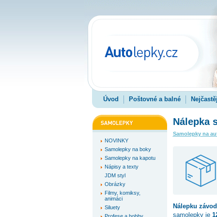
Úvod
Poštovné a balné
Nejčastě
Nálepka s
Samolepky na au
NOVINKY
Samolepky na boky
Samolepky na kapotu
Nápisy a texty
JDM styl
Obrázky
Filmy, komiksy,
animáci
Nálepku
závod
Siluety
samolepky je
1
Profese a hobby