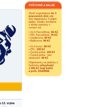
Zboží expedujeme
do 3
pracovních dnů
ode
dne objednávky či přijetí
platby. Zásilky posíláme
s těmito partnery v
cenách od:
• GLS ParcelShop:
65 Kč
• PPL ParcelShop:
79 Kč
• Zásilkovna:
89 Kč
• Balíkovna:
99 Kč
• GLS kurýr:
99 Kč
• PPL:
109 Kč
• Česká pošta:
109 Kč
• Česká pošta - bez
sledování:
49 Kč
Objednávky na dobírku s
hodnotou
převyšující
1 000 Kč mají balné
a
pošt. ZDARMA
.
u 12. srpna