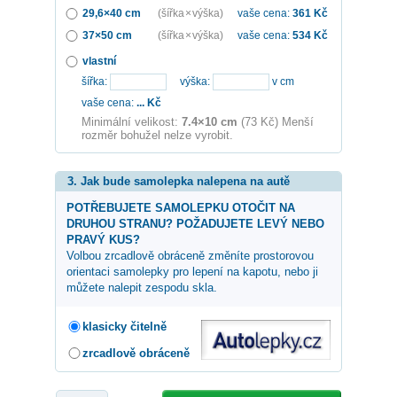
29,6×40 cm
(šířka × výška)
vaše cena:
361
Kč
37×50 cm
(šířka × výška)
vaše cena:
534
Kč
vlastní
šířka:
výška:
v cm
vaše cena:
...
Kč
Minimální velikost:
7.4×10 cm
(73 Kč) Menší
rozměr bohužel nelze vyrobit.
3. Jak bude samolepka nalepena na autě
POTŘEBUJETE SAMOLEPKU OTOČIT NA
DRUHOU STRANU? POŽADUJETE LEVÝ NEBO
PRAVÝ KUS?
Volbou zrcadlově obráceně změníte prostorovou
orientaci samolepky pro lepení na kapotu, nebo ji
můžete nalepit zespodu skla.
klasicky čitelně
zrcadlově obráceně