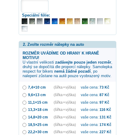
Speciální fólie:
2. Zvolte rozměr nálepky na auto
ROZMĚR UVÁDÍME OD HRANY K HRANĚ
MOTIVU!
U vlastní velikosti
zadávejte pouze jeden rozměr
,
druhý se dopočítá dle proporcí nálepky. Samolepka
respect for bikers
nemá žádné pozadí
, po
nalepení zůstane na autě pouze vyobrazený motiv.
7,4×10 cm
(šířka × výška)
vaše cena:
73
Kč
9,6×13 cm
(šířka × výška)
vaše cena:
87
Kč
11,1×15 cm
(šířka × výška)
vaše cena:
97
Kč
13,3×18 cm
(šířka × výška)
vaše cena:
116
Kč
14,8×20 cm
(šířka × výška)
vaše cena:
131
Kč
18,5×25 cm
(šířka × výška)
vaše cena:
174
Kč
22,2×30 cm
(šířka × výška)
vaše cena:
227
Kč