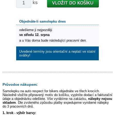
ks
Objednáte-li samolepku dnes
odešleme ji nejpozději
ve středu 12. srpna
a u Vás doma bude následující pracovní den.
Uvedené termíny jsou orientační a neplatí ve statní
svátky!
Průvodce nákupem:
Samolepku na auto
respect for bikers
objednáte ve třech krocích.
Následně vložíte připravený motiv do košíku, vyplníte dodací a fakturační
údaje a objednávku odešlete. Vše vyrábíme na zakázku,
nálepky nejsou
skladem
. Dle zvoleného způsobu platby expedujeme vyrobené nálepky
do 3 pracovních dnů.
1. krok - výběr barvy: