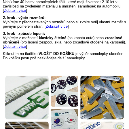
Nabízíme 40 barev samolepících fólií, které mají životnost 2-10 let v
závislosti na zvoleném materiálu a umístění samolepek na automobilu.
[
Zobrazit více
]
2. krok - výběr rozměrů:
Vybírejte z přednastavených rozměrů nebo si zvolte svůj vlastní rozměr s
pevným poměrem stran. [
Zobrazit více
]
3. krok - způsob lepení:
Vybírejte z možností
klasicky čitelně
(na kapotu auta) nebo
zrcadlově
obráceně
(pro lepení zespodu skla, nebo zrcadlově otočené na karoserii).
[
Zobrazit více
]
Kliknutím na tlačítko
VLOŽIT DO KOŠÍKU
je výběr samolepky ukončen.
Do košíku postupně naskládejte další samolepky.