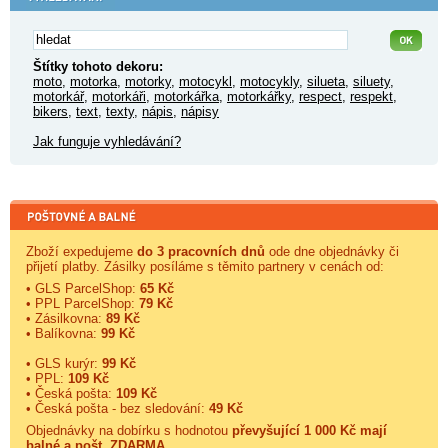
Štítky tohoto dekoru:
moto
,
motorka
,
motorky
,
motocykl
,
motocykly
,
silueta
,
siluety
,
motorkář
,
motorkáři
,
motorkářka
,
motorkářky
,
respect
,
respekt
,
bikers
,
text
,
texty
,
nápis
,
nápisy
Jak funguje vyhledávání?
Zboží expedujeme
do 3 pracovních dnů
ode dne objednávky či
přijetí platby. Zásilky posíláme s těmito partnery v cenách od:
• GLS ParcelShop:
65 Kč
• PPL ParcelShop:
79 Kč
• Zásilkovna:
89 Kč
• Balíkovna:
99 Kč
• GLS kurýr:
99 Kč
• PPL:
109 Kč
• Česká pošta:
109 Kč
• Česká pošta - bez sledování:
49 Kč
Objednávky na dobírku s hodnotou
převyšující 1 000 Kč mají
balné a
pošt. ZDARMA
.