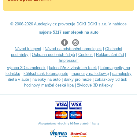
© 2006-2026 Autolepky.cz provozuje
DOKI DOKI s.r.o.
V nabídce
najdete
5317 samolepek na auto
Návod k lepení
|
Návod na odstranění samolepek
|
Obchodní
podmínky
|
Ochrana osobních údajů
|
Cookies
|
Reklamační řád
|
Impressum
výroba 3D samolepek
|
kalendáře z vlastních fotek
|
fotomagnetky na
ledničku
|
kühlschrank fotomagnete
|
magnesy na lodówkę
|
samolepky
dieťa v aute
|
nálepky na auto
|
dárky pro muže
|
zakázkový 3d tisk
|
hodinový manžel česká lípa
|
živicové 3D nálepky
Akceptujeme všechny běžné platební karty