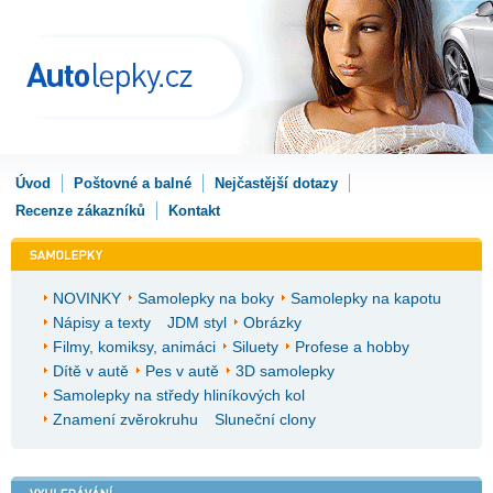
Úvod
Poštovné a balné
Nejčastější dotazy
Recenze zákazníků
Kontakt
NOVINKY
Samolepky na boky
Samolepky na kapotu
Nápisy a texty
JDM styl
Obrázky
Filmy, komiksy, animáci
Siluety
Profese a hobby
Dítě v autě
Pes v autě
3D samolepky
Samolepky na středy hliníkových kol
Znamení zvěrokruhu
Sluneční clony