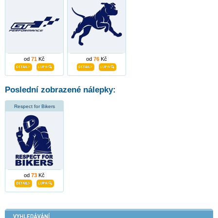
od
71
Kč
od
76
Kč
Poslední zobrazené nálepky:
Respect for Bikers
od
73
Kč