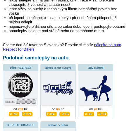
nikdy nelepte ani na přímém slunci, či v mrazu – samolepkám
zkracujete životnost a na autě nedrží
lepte vždy na suchý a technickým lihem odmaštěný povrch bez
vosku
při lepení nespěchejte – samolepky i při nechtěném přilepení již
nejdou odlepit
nepoužívejte přílišnou sílu a po celou dobu lepení postupujte opatrně
samolepky nelepte pod stěrač nebo na namáhané místo
Chcete doručiť tovar na Slovensko? Prezrite si motív
nálepka na auto
Respect for Bikers
Podobné samolepky na auto:
střed RESPECT
airride is for pussys
lady staford
od
201
Kč
od
66
Kč
od
76
Kč
GT PERFORMANCE
staford v běhu