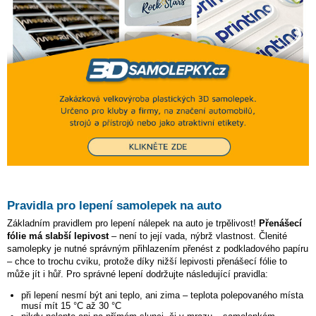
Pravidla pro lepení samolepek na auto
Základním pravidlem pro lepení nálepek na auto je trpělivost!
Přenášecí
fólie má slabší lepivost
– není to její vada, nýbrž vlastnost. Členité
samolepky je nutné správným přihlazením přenést z podkladového papíru
– chce to trochu cviku, protože díky nižší lepivosti přenášecí fólie to
může jít i hůř. Pro správné lepení dodržujte následující pravidla:
při lepení nesmí být ani teplo, ani zima – teplota polepovaného místa
musí mít 15 °C až 30 °C