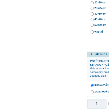
20×20 cm
25×25 cm
30×30 cm
40×40 cm
50×50 cm
vlastní
3. Jak bude
POTŘEBUJETE
STRANU? POŽ
Volbou zrcadlov
samolepky pro l
zespodu skla.
klasicky čit
zrcadlově 