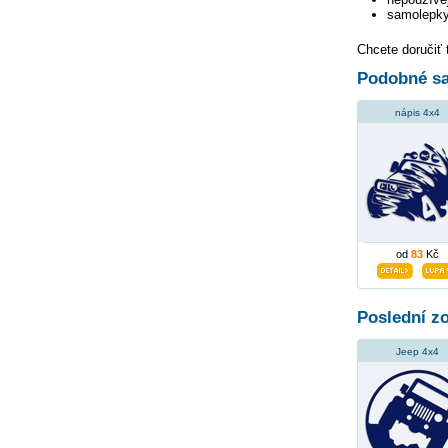
samolepky
Chcete doručiť 
Podobné sa
nápis 4x4
od
83
Kč
Poslední z
Jeep 4x4