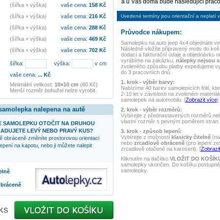
a u Vás doma bude následující praco
(šířka × výška)
vaše cena:
158
Kč
Uvedené termíny jsou orientační a neplatí v
(šířka × výška)
vaše cena:
216
Kč
(šířka × výška)
vaše cena:
288
Kč
Průvodce nákupem:
(šířka × výška)
vaše cena:
469
Kč
Samolepku na auto
jeep 4x4
objednáte ve 
Následně vložíte připravený motiv do koší
(šířka × výška)
vaše cena:
702
Kč
dodací a fakturační údaje a objednávku o
vyrábíme na zakázku,
nálepky nejsou 
šířka:
výška:
v cm
zvoleného způsobu platby expedujeme v
do 3 pracovních dnů.
vaše cena:
...
Kč
1. krok - výběr barvy:
Minimální velikost:
10×10 cm
(80 Kč)
Nabízíme 40 barev samolepících fólií, kte
Menší rozměr bohužel nelze vyrobit.
2-10 let v závislosti na zvoleném materiál
samolepek na automobilu. [
Zobrazit více
]
 samolepka nalepena na autě
2. krok - výběr rozměrů:
Vybírejte z přednastavených rozměrů nebo
vlastní rozměr s pevným poměrem stran. 
 SAMOLEPKU OTOČIT NA DRUHOU
ADUJETE LEVÝ NEBO PRAVÝ KUS?
3. krok - způsob lepení:
Vybírejte z možností
klasicky čitelně
(na
ě obráceně změníte prostorovou orientaci
nebo
zrcadlově obráceně
(pro lepení ze
epení na kapotu, nebo ji můžete nalepit
zrcadlově otočené na karoserii). [
Zobrazit
Kliknutím na tlačítko
VLOŽIT DO KOŠÍK
samolepky ukončen. Do košíku postupně 
samolepky.
elně
obráceně
ks