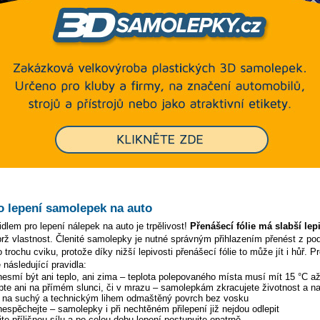
o lepení samolepek na auto
dlem pro lepení nálepek na auto je trpělivost!
Přenášecí fólie má slabší lep
ýbrž vlastnost. Členité samolepky je nutné správným přihlazením přenést z p
 trochu cviku, protože díky nižší lepivosti přenášecí fólie to může jít i hůř. P
 následující pravidla:
 nesmí být ani teplo, ani zima – teplota polepovaného místa musí mít 15 °C a
pte ani na přímém slunci, či v mrazu – samolepkám zkracujete životnost a na
y na suchý a technickým lihem odmaštěný povrch bez vosku
 nespěchejte – samolepky i při nechtěném přilepení již nejdou odlepit
te přílišnou sílu a po celou dobu lepení postupujte opatrně