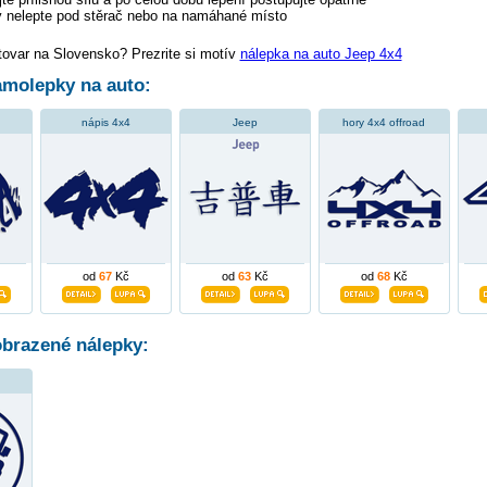
 nelepte pod stěrač nebo na namáhané místo
tovar na Slovensko? Prezrite si motív
nálepka na auto Jeep 4x4
molepky na auto:
nápis 4x4
Jeep
hory 4x4 offroad
od
67
Kč
od
63
Kč
od
68
Kč
obrazené nálepky: