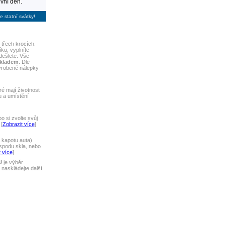
vní den.
e statní svátky!
třech krocích.
ku, vyplníte
dešlete. Vše
skladem
. Dle
yrobené nálepky
ré mají životnost
u a umístění
 si zvolte svůj
[
Zobrazit více
]
 kapotu auta)
spodu skla, nebo
 více
]
U
je výběr
naskládejte další