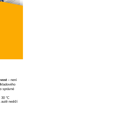
ivost
– není
odkladového
ro správné
ž 30 °C
 autě nedrží