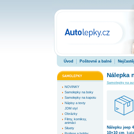
Úvod
Poštovné a balné
Nejčastě
Nálepka n
Samolepky na au
NOVINKY
Samolepky na boky
Samolepky na kapotu
Nápisy a texty
JDM styl
Obrázky
Filmy, komiksy,
animáci
Nálepku
jeep 
Siluety
10×10 cm
, kat
Profese a hobby