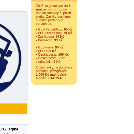
Zboží expedujeme
do 3
pracovních dnů
ode
dne objednávky či přijetí
platby. Zásilky posíláme
s těmito partnery v
cenách od:
• GLS ParcelShop:
65 Kč
• PPL ParcelShop:
79 Kč
• Zásilkovna:
89 Kč
• Balíkovna:
99 Kč
• GLS kurýr:
99 Kč
• PPL:
109 Kč
• Česká pošta:
109 Kč
• Česká pošta - bez
sledování:
49 Kč
Objednávky na dobírku s
hodnotou
převyšující
1 000 Kč mají balné
a
pošt. ZDARMA
.
u 12. srpna