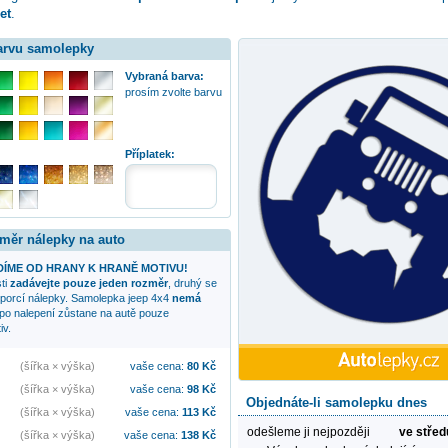
et
.
barvu samolepky
Vybraná barva:
prosím zvolte barvu
Příplatek:
změr nálepky na auto
ÍME OD HRANY K HRANĚ MOTIVU!
sti
zadávejte pouze jeden rozměr
, druhý se
oporcí nálepky. Samolepka
jeep 4x4
nemá
 po nalepení zůstane na autě pouze
iv.
(šířka × výška)
vaše cena:
80
Kč
(šířka × výška)
vaše cena:
98
Kč
Objednáte-li samolepku dnes
(šířka × výška)
vaše cena:
113
Kč
odešleme ji nejpozději
ve střed
(šířka × výška)
vaše cena:
138
Kč