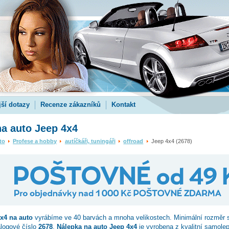
jší dotazy
Recenze zákazníků
Kontakt
a auto Jeep 4x4
to
Profese a hobby
autíčkáři, tuningáři
offroad
Jeep 4x4 (2678)
4x4
na auto
vyrábíme ve 40 barvách a mnoha velikostech. Minimální rozměr 
alogové číslo
2678
.
Nálepka na auto Jeep 4x4
je vyrobena z kvalitní samolepi