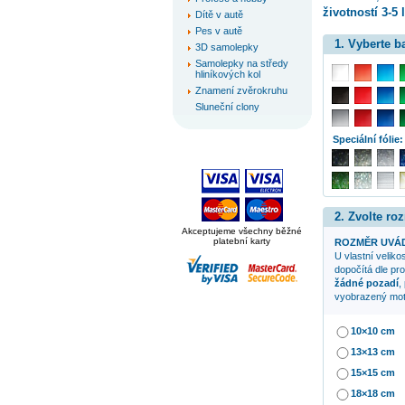
životností 3-5 l
Dítě v autě
Pes v autě
1. Vyberte 
3D samolepky
Samolepky na středy
hliníkových kol
Znamení zvěrokruhu
Sluneční clony
Speciální fólie:
2. Zvolte ro
Akceptujeme všechny běžné
platební karty
ROZMĚR UVÁD
U vlastní veliko
dopočítá dle pr
žádné pozadí
,
vyobrazený mot
10×10 cm
13×13 cm
15×15 cm
18×18 cm