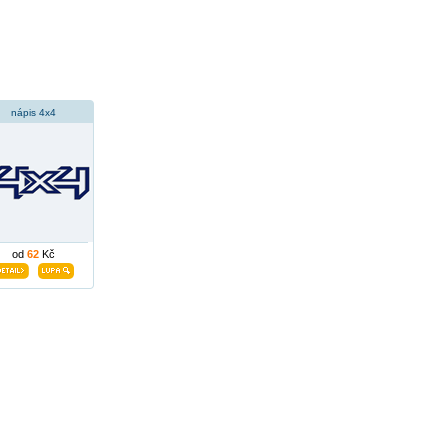
nápis 4x4
od
62
Kč