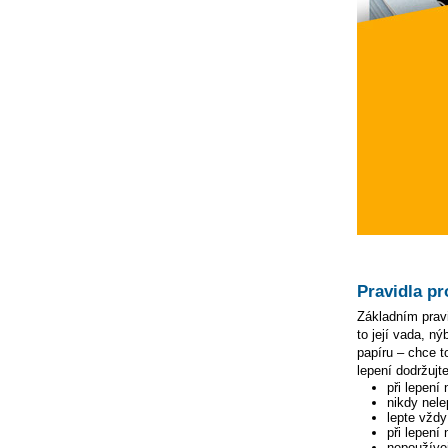
Pravidla pr
Základním pravi
to její vada, n
papíru – chce to
lepení dodržujte
při lepení
nikdy nele
lepte vžd
při lepení
nepoužívej