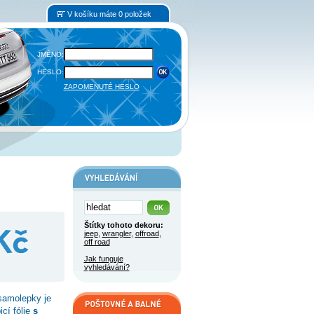
V košíku máte 0 položek
JMÉNO:
HESLO:
ZAPOMENUTÉ HESLO
Štítky tohoto dekoru:
jeep
,
wrangler
,
offroad
,
off road
Jak funguje
vyhledávání?
samolepky je
cí fólie
s