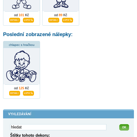
od
101
Kč
od
89
Kč
Poslední zobrazené nálepky:
chlapec s hračkou
od
125
Kč
Štítky tohoto dekoru: