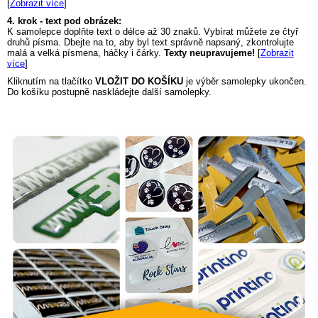
[
Zobrazit více
]
4. krok - text pod obrázek:
K samolepce doplňte text o délce až 30 znaků. Vybírat můžete ze čtyř
druhů písma. Dbejte na to, aby byl text správně napsaný, zkontrolujte
malá a velká písmena, háčky i čárky.
Texty neupravujeme!
[
Zobrazit
více
]
Kliknutím na tlačítko
VLOŽIT DO KOŠÍKU
je výběr samolepky ukončen.
Do košíku postupně naskládejte další samolepky.