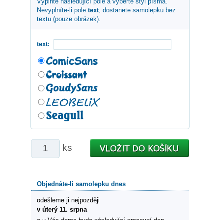
Vyplňte následující pole a vyberte styl písma.
Nevyplníte-li pole
text
, dostanete samolepku bez
textu (pouze obrázek).
text:
ks
Objednáte-li samolepku dnes
odešleme ji nejpozději
v úterý 11. srpna