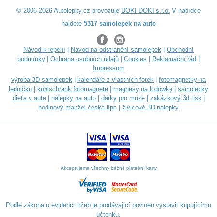
© 2006-2026 Autolepky.cz provozuje
DOKI DOKI s.r.o.
V nabídce
najdete
5317 samolepek na auto
Návod k lepení
|
Návod na odstranění samolepek
|
Obchodní
podmínky
|
Ochrana osobních údajů
|
Cookies
|
Reklamační řád
|
Impressum
výroba 3D samolepek
|
kalendáře z vlastních fotek
|
fotomagnetky na
ledničku
|
kühlschrank fotomagnete
|
magnesy na lodówkę
|
samolepky
dieťa v aute
|
nálepky na auto
|
dárky pro muže
|
zakázkový 3d tisk
|
hodinový manžel česká lípa
|
živicové 3D nálepky
Akceptujeme všechny běžné platební karty
Podle zákona o evidenci tržeb je prodávající povinen vystavit kupujícímu
účtenku.