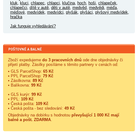
kluk
,
kluci
,
chlapec
,
chlapci
,
klučina
,
hoch
,
hoši
,
chlapeček
,
chlapečci
,
dítě v autě
,
děti v autě
,
medvěd
,
medvědi
,
méďa
,
méďové
,
medvídek
,
medvídci
,
plyšák
,
plyšáci
,
plyšový medvídek
,
hračka
Jak funguje vyhledávání?
Zboží expedujeme
do 3 pracovních dnů
ode dne objednávky či
přijetí platby. Zásilky posíláme s těmito partnery v cenách od:
• GLS ParcelShop:
65 Kč
• PPL ParcelShop:
79 Kč
• Zásilkovna:
89 Kč
• Balíkovna:
99 Kč
• GLS kurýr:
99 Kč
• PPL:
109 Kč
• Česká pošta:
109 Kč
• Česká pošta - bez sledování:
49 Kč
Objednávky na dobírku s hodnotou
převyšující 1 000 Kč mají
balné a
pošt. ZDARMA
.