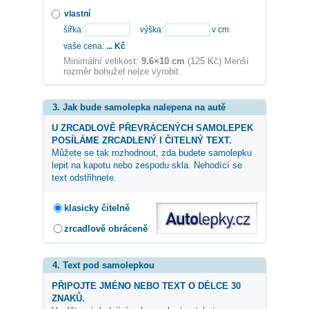
vlastní
šířka:
výška:
v cm
vaše cena:
...
Kč
Minimální velikost:
9.6×10 cm
(125 Kč) Menší
rozměr bohužel nelze vyrobit.
3. Jak bude samolepka nalepena na autě
U ZRCADLOVĚ PŘEVRÁCENÝCH SAMOLEPEK
POSÍLÁME ZRCADLENÝ I ČITELNÝ TEXT.
Můžete se tak rozhodnout, zda budete samolepku
lepit na kapotu nebo zespodu skla. Nehodící se
text odstřihnete.
klasicky čitelně
zrcadlově obráceně
4. Text pod samolepkou
PŘIPOJTE JMÉNO NEBO TEXT O DÉLCE 30
ZNAKŮ.