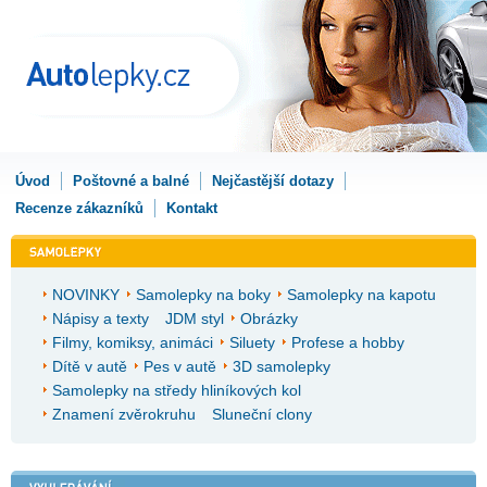
Úvod
Poštovné a balné
Nejčastější dotazy
Recenze zákazníků
Kontakt
NOVINKY
Samolepky na boky
Samolepky na kapotu
Nápisy a texty
JDM styl
Obrázky
Filmy, komiksy, animáci
Siluety
Profese a hobby
Dítě v autě
Pes v autě
3D samolepky
Samolepky na středy hliníkových kol
Znamení zvěrokruhu
Sluneční clony