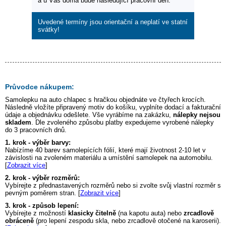
a u Vás doma bude následující pracovní den.
Uvedené termíny jsou orientační a neplatí ve statní
svátky!
Průvodce nákupem:
Samolepku na auto
chlapec s hračkou
objednáte ve čtyřech krocích.
Následně vložíte připravený motiv do košíku, vyplníte dodací a fakturační
údaje a objednávku odešlete. Vše vyrábíme na zakázku,
nálepky nejsou
skladem
. Dle zvoleného způsobu platby expedujeme vyrobené nálepky
do 3 pracovních dnů.
1. krok - výběr barvy:
Nabízíme 40 barev samolepících fólií, které mají životnost 2-10 let v
závislosti na zvoleném materiálu a umístění samolepek na automobilu.
[
Zobrazit více
]
2. krok - výběr rozměrů:
Vybírejte z přednastavených rozměrů nebo si zvolte svůj vlastní rozměr s
pevným poměrem stran. [
Zobrazit více
]
3. krok - způsob lepení:
Vybírejte z možností
klasicky čitelně
(na kapotu auta) nebo
zrcadlově
obráceně
(pro lepení zespodu skla, nebo zrcadlově otočené na karoserii).