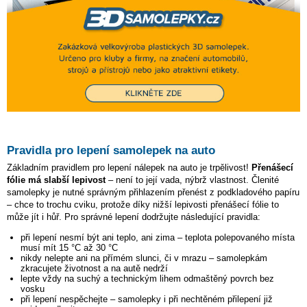
Pravidla pro lepení samolepek na auto
Základním pravidlem pro lepení nálepek na auto je trpělivost!
Přenášecí
fólie má slabší lepivost
– není to její vada, nýbrž vlastnost. Členité
samolepky je nutné správným přihlazením přenést z podkladového papíru
– chce to trochu cviku, protože díky nižší lepivosti přenášecí fólie to
může jít i hůř. Pro správné lepení dodržujte následující pravidla:
při lepení nesmí být ani teplo, ani zima – teplota polepovaného místa
musí mít 15 °C až 30 °C
nikdy nelepte ani na přímém slunci, či v mrazu – samolepkám
zkracujete životnost a na autě nedrží
lepte vždy na suchý a technickým lihem odmaštěný povrch bez
vosku
při lepení nespěchejte – samolepky i při nechtěném přilepení již