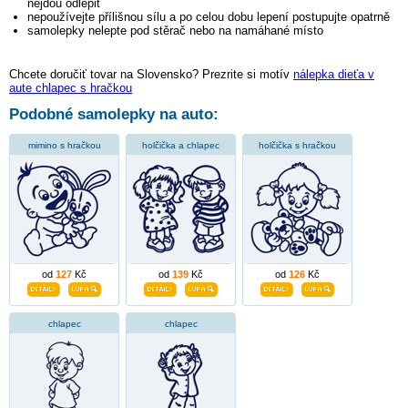
nejdou odlepit
nepoužívejte přílišnou sílu a po celou dobu lepení postupujte opatrně
samolepky nelepte pod stěrač nebo na namáhané místo
Chcete doručiť tovar na Slovensko? Prezrite si motív
nálepka dieťa v
aute chlapec s hračkou
Podobné samolepky na auto:
mimino s hračkou
holčička a chlapec
holčička s hračkou
od
127
Kč
od
139
Kč
od
126
Kč
chlapec
chlapec