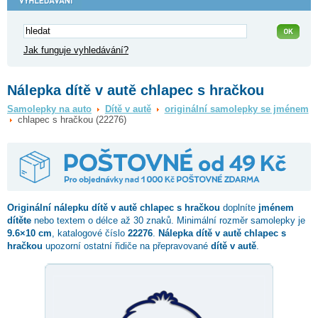
Jak funguje vyhledávání?
Nálepka dítě v autě chlapec s hračkou
Samolepky na auto
Dítě v autě
originální samolepky se jménem
chlapec s hračkou (22276)
Originální nálepku dítě v autě
chlapec s hračkou
doplníte
jménem
dítěte
nebo textem o délce až 30 znaků. Minimální rozměr samolepky je
9.6×10 cm
, katalogové číslo
22276
.
Nálepka dítě v autě chlapec s
hračkou
upozorní ostatní řidiče na přepravované
dítě v autě
.