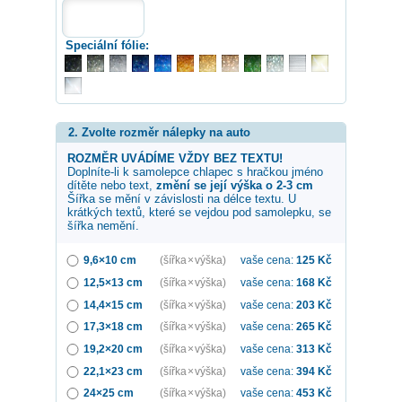
Speciální fólie:
2. Zvolte rozměr nálepky na auto
ROZMĚR UVÁDÍME VŽDY BEZ TEXTU!
Doplníte-li k samolepce
chlapec s hračkou
jméno
dítěte nebo text,
změní se její výška o 2-3 cm
Šířka se mění v závislosti na délce textu. U
krátkých textů, které se vejdou pod samolepku, se
šířka nemění.
9,6×10 cm
(šířka × výška)
vaše cena:
125
Kč
12,5×13 cm
(šířka × výška)
vaše cena:
168
Kč
14,4×15 cm
(šířka × výška)
vaše cena:
203
Kč
17,3×18 cm
(šířka × výška)
vaše cena:
265
Kč
19,2×20 cm
(šířka × výška)
vaše cena:
313
Kč
22,1×23 cm
(šířka × výška)
vaše cena:
394
Kč
24×25 cm
(šířka × výška)
vaše cena:
453
Kč