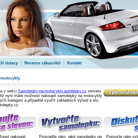
jší dotazy
Recenze zákazníků
Kontakt
 motocykly
a v sekci
Samolepky-na-motocykly.autolepky.cz
serveru
Již nyní máte možnost nakoupit samolepky na motocykly
ých kategorií a případně využít základních výhod a slu-
tolepky.cz.
nost nakoupit
Prozraďte nám, jaké samolepky na
Pomozte nám vytvo