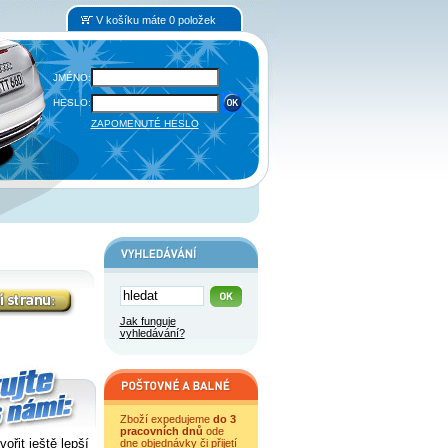
V košíku máte 0 položek
JMÉNO:
HESLO:
ZAPOMENUTÉ HESLO
Jak funguje
vyhledávání?
Zboží expedujeme
do 3
pracovních dnů
ode
řit ještě lepší
dne objednávky či přijetí