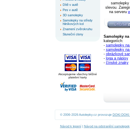
samolepky 
Dítě v autě
slevou. Zaregi
Pes v autě
na serveru
w
3D samolepky
Samolepky na středy
hliníkových kol
Znamení zvěrokruhu
Sluneční clony
Samolepky na
kategoriích:
-
samolepky na
-
samolepky na
-
obrázkové sa
-
loga a nápisy
-
čínské znaky
Akceptujeme všechny běžné
platební karty
© 2006-2026 Autolepky.cz provozuje
DOKI DOKI s
Návod k lepení
|
Návod na odstranění samolepek