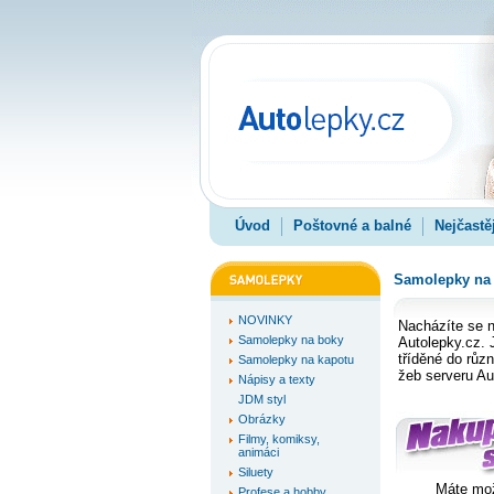
Úvod
Poštovné a balné
Nejčastě
Samolepky na
NOVINKY
Nacházíte se n
Samolepky na boky
Autolepky.cz. 
tříděné do různ
Samolepky na kapotu
žeb serveru Au
Nápisy a texty
JDM styl
Obrázky
Filmy, komiksy,
animáci
Siluety
Máte mož
Profese a hobby