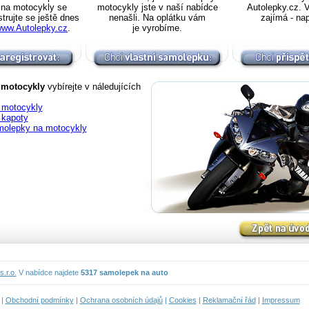
na motocykly se
motocykly jste v naší nabídce
Autolepky.cz. 
strujte se ještě dnes
nenašli. Na oplátku vám
zajímá - na
ww.Autolepky.cz
.
je vyrobíme.
 motocykly
vybírejte v náledujících
 motocykly
 kapoty
molepky na motocykly
.r.o.
V nabídce najdete
5317 samolepek na auto
|
Obchodní podmínky
|
Ochrana osobních údajů
|
Cookies
|
Reklamační řád
|
Impressum