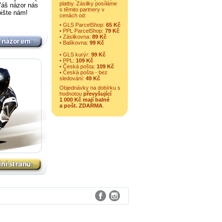
platby. Zásilky posíláme
Váš názor nás
s těmito partnery v
pište nám!
cenách od:
• GLS ParcelShop:
65 Kč
• PPL ParcelShop:
79 Kč
• Zásilkovna:
89 Kč
• Balíkovna:
99 Kč
• GLS kurýr:
99 Kč
• PPL:
109 Kč
• Česká pošta:
109 Kč
• Česká pošta - bez
sledování:
49 Kč
Objednávky na dobírku s
hodnotou
převyšující
1 000 Kč mají balné
a
pošt. ZDARMA
.