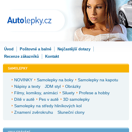
Úvod
Poštovné a balné
Nejčastější dotazy
Recenze zákazníků
Kontakt
NOVINKY
Samolepky na boky
Samolepky na kapotu
Nápisy a texty
JDM styl
Obrázky
Filmy, komiksy, animáci
Siluety
Profese a hobby
Dítě v autě
Pes v autě
3D samolepky
Samolepky na středy hliníkových kol
Znamení zvěrokruhu
Sluneční clony