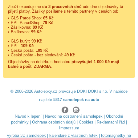
Zboží expedujeme
do 3 pracovních dnů
ode dne objednávky či
přijetí platby. Zásilky posíláme s těmito partnery v cenách od:
• GLS ParcelShop:
65 Kč
• PPL ParcelShop:
79 Kč
• Zásilkovna:
89 Kč
• Balíkovna:
99 Kč
• GLS kurýr:
99 Kč
• PPL:
109 Kč
• Česká pošta:
109 Kč
• Česká pošta - bez sledování:
49 Kč
Objednávky na dobírku s hodnotou
převyšující 1 000 Kč mají
balné a
pošt. ZDARMA
.
© 2006-2026 Autolepky.cz provozuje
DOKI DOKI s.r.o.
V nabídce
najdete
5317 samolepek na auto
Návod k lepení
|
Návod na odstranění samolepek
|
Obchodní
podmínky
|
Ochrana osobních údajů
|
Cookies
|
Reklamační řád
|
Impressum
výroba 3D samolepek
|
kalendáře z vlastních fotek
|
fotomagnetky na