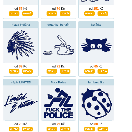
od
57
Kč
od
70
Kč
od
151
Kč
hlava indiána
dotankuj benzín
koťátko
od
89
Kč
od
71
Kč
od
65
Kč
nápis LIMITED
Fuck Police
fun beruška
od
70
Kč
od
79
Kč
od
80
Kč