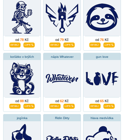
od
78
Kč
od
79
Kč
od
76
Kč
koťátko v brýlích
nápis Whatever
gun love
od
88
Kč
od
62
Kč
od
65
Kč
jogínka
Ridin Dirty
hlava medvídka