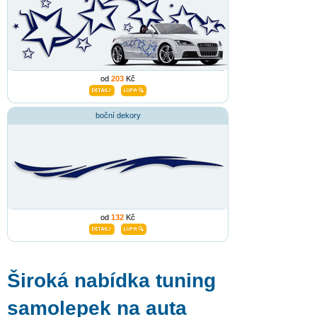
od
203
Kč
boční dekory
od
132
Kč
Široká nabídka tuning
samolepek na auta