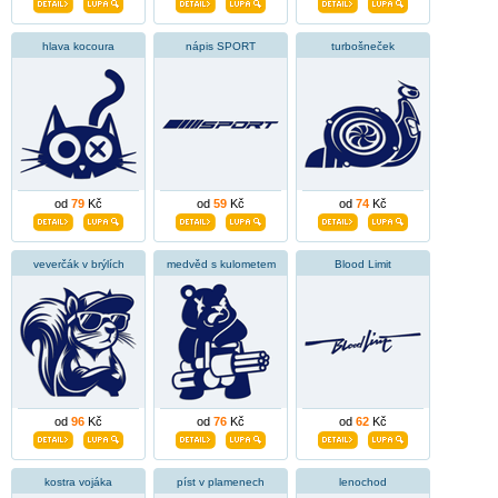
hlava kocoura
nápis SPORT
turbošneček
od
79
Kč
od
59
Kč
od
74
Kč
veverčák v brýlích
medvěd s kulometem
Blood Limit
od
96
Kč
od
76
Kč
od
62
Kč
kostra vojáka
píst v plamenech
lenochod