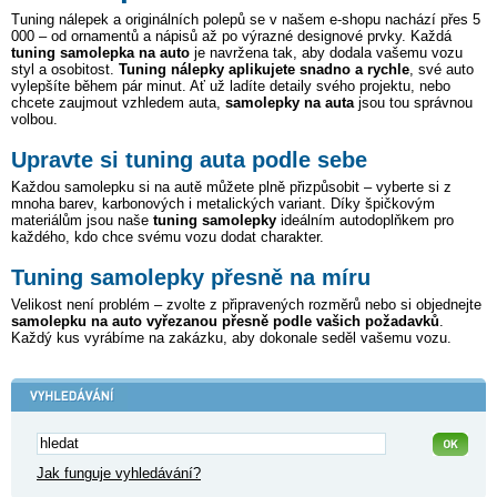
Tuning nálepek a originálních polepů se v našem e-shopu nachází přes 5
000
– od ornamentů a nápisů až po výrazné designové prvky. Každá
tuning samolepka na auto
je navržena tak, aby dodala vašemu vozu
styl a osobitost.
Tuning nálepky aplikujete snadno a rychle
, své auto
vylepšíte během pár minut. Ať už ladíte detaily svého projektu, nebo
chcete zaujmout vzhledem auta,
samolepky na auta
jsou tou správnou
volbou.
Upravte si tuning auta podle sebe
Každou samolepku si na autě můžete plně přizpůsobit – vyberte si z
mnoha barev, karbonových i metalických variant. Díky špičkovým
materiálům jsou naše
tuning samolepky
ideálním autodoplňkem pro
každého, kdo chce svému vozu dodat charakter.
Tuning samolepky přesně na míru
Velikost není problém – zvolte z připravených rozměrů nebo si objednejte
samolepku na auto vyřezanou přesně podle vašich požadavků
.
Každý kus vyrábíme na zakázku, aby dokonale seděl vašemu vozu.
Jak funguje vyhledávání?