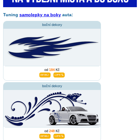
Tuning
samolepky na boky
auta:
boční dekory
od
184
Kč
boční dekory
od
248
Kč