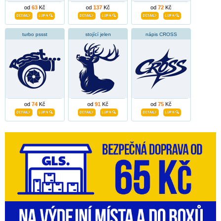
od
63
Kč
od
137
Kč
od
72
Kč
turbo pssst
stojící jelen
nápis CROSS
od
74
Kč
od
91
Kč
od
75
Kč