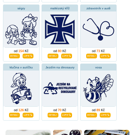
ségry
maltézský kříž
zdravotník v autě
od
154
Kč
od
80
Kč
od
73
Kč
klučina v autíčku
Jezdím na dinosaury
vosa
od
126
Kč
od
70
Kč
od
89
Kč