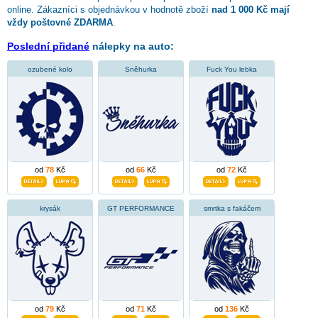
online. Zákazníci s objednávkou v hodnotě zboží
nad 1 000 Kč mají
vždy poštovné ZDARMA
.
Poslední přidané
nálepky na auto:
ozubené kolo
Sněhurka
Fuck You lebka
od
78
Kč
od
66
Kč
od
72
Kč
krysák
GT PERFORMANCE
smrtka s fakáčem
od
79
Kč
od
71
Kč
od
136
Kč