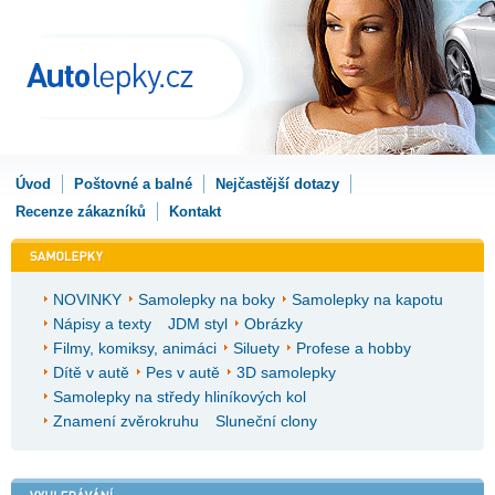
Úvod
Poštovné a balné
Nejčastější dotazy
Recenze zákazníků
Kontakt
NOVINKY
Samolepky na boky
Samolepky na kapotu
Nápisy a texty
JDM styl
Obrázky
Filmy, komiksy, animáci
Siluety
Profese a hobby
Dítě v autě
Pes v autě
3D samolepky
Samolepky na středy hliníkových kol
Znamení zvěrokruhu
Sluneční clony