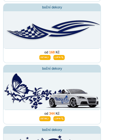
boční dekory
od
168
Kč
boční dekory
od
344
Kč
boční dekory