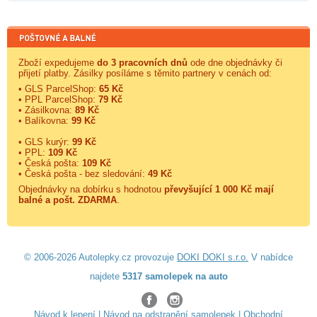
Zboží expedujeme
do 3 pracovních dnů
ode dne objednávky či
přijetí platby. Zásilky posíláme s těmito partnery v cenách od:
• GLS ParcelShop:
65 Kč
• PPL ParcelShop:
79 Kč
• Zásilkovna:
89 Kč
• Balíkovna:
99 Kč
• GLS kurýr:
99 Kč
• PPL:
109 Kč
• Česká pošta:
109 Kč
• Česká pošta - bez sledování:
49 Kč
Objednávky na dobírku s hodnotou
převyšující 1 000 Kč mají
balné a
pošt. ZDARMA
.
© 2006-2026 Autolepky.cz provozuje
DOKI DOKI s.r.o.
V nabídce
najdete
5317 samolepek na auto
Návod k lepení
|
Návod na odstranění samolepek
|
Obchodní