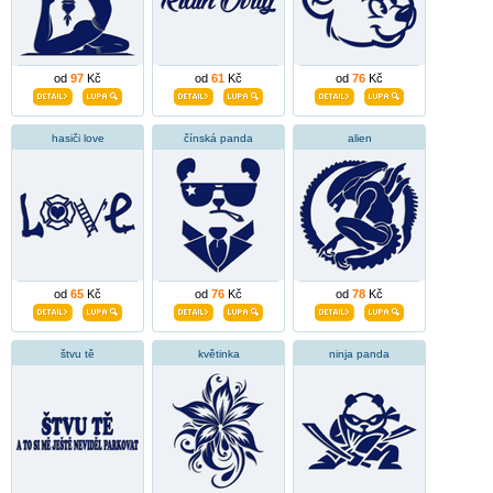
od
97
Kč
od
61
Kč
od
76
Kč
hasiči love
čínská panda
alien
od
65
Kč
od
76
Kč
od
78
Kč
štvu tě
květinka
ninja panda