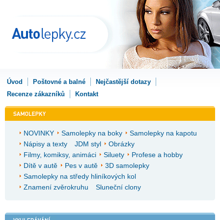
Úvod
Poštovné a balné
Nejčastější dotazy
Recenze zákazníků
Kontakt
NOVINKY
Samolepky na boky
Samolepky na kapotu
Nápisy a texty
JDM styl
Obrázky
Filmy, komiksy, animáci
Siluety
Profese a hobby
Dítě v autě
Pes v autě
3D samolepky
Samolepky na středy hliníkových kol
Znamení zvěrokruhu
Sluneční clony