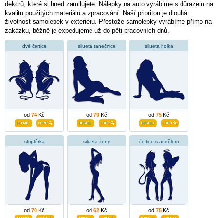
dekorů, které si hned zamilujete. Nálepky na auto vyrábíme s důrazem na
kvalitu použitých materiálů a zpracování. Naší prioritou je dlouhá
životnost samolepek v exteriéru. Přestože samolepky vyrábíme přímo na
zakázku, běžně je expedujeme už do pěti pracovních dnů.
dvě čertice
silueta tanečnice
silueta holka
od
74
Kč
od
79
Kč
od
75
Kč
striptérka
silueta ženy
čertice s andělem
od
70
Kč
od
62
Kč
od
75
Kč