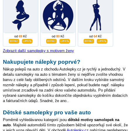
od
69
Kč
od
80
Kč
od
64
Kč
Zobrazit další samolepky s motivem ženy
Nakupujete nálepky poprvé?
Nákup polepů na auto z obchodu Autolepky.cz je rychlý a jednoduchý. V
detailu samolepky na auto s tématem ženy si nejdříve zvolíte vhodnou
barvu z celé řady oblíbených odstínů. V dalším kroku vybíráte samotný
rozměr nálepky a případně i způsob lepení, pokud budete např. nálepku
umísťovat zrcadlově na zadní okno vašeho automobilu. Po přidání
vybrané samolepky do košíku dokončíte objednávku vyplněním dodacích
a fakturačních údajů. Snadné, že ano..
Dětské samolepky pro vaše auto
Poměrně vyhledávanou kategorií jsou
dětské motivy samolepek na
auto
. Majitelé automobilů tímto způsobem běžně upozorňují své okolí, že
v jejich voze převáží děti. V obchodě
Autolepky.cz
nabízíme nepřebernou