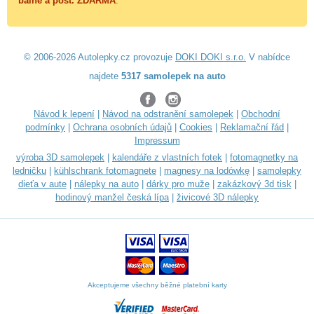
balné a
pošt. ZDARMA
.
© 2006-2026 Autolepky.cz provozuje
DOKI DOKI s.r.o.
V nabídce
najdete
5317 samolepek na auto
Návod k lepení
|
Návod na odstranění samolepek
|
Obchodní
podmínky
|
Ochrana osobních údajů
|
Cookies
|
Reklamační řád
|
Impressum
výroba 3D samolepek
|
kalendáře z vlastních fotek
|
fotomagnetky na
ledničku
|
kühlschrank fotomagnete
|
magnesy na lodówkę
|
samolepky
dieťa v aute
|
nálepky na auto
|
dárky pro muže
|
zakázkový 3d tisk
|
hodinový manžel česká lípa
|
živicové 3D nálepky
Akceptujeme všechny běžné platební karty