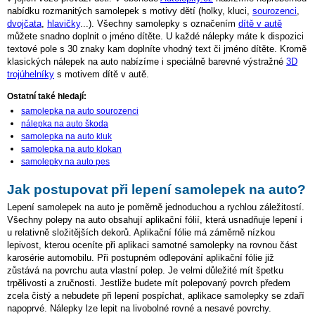
nabídku rozmanitých samolepek s motivy dětí (holky, kluci,
sourozenci
,
dvojčata
,
hlavičky
...). Všechny samolepky s označením
dítě v autě
můžete snadno doplnit o jméno dítěte. U každé nálepky máte k dispozici
textové pole s 30 znaky kam doplníte vhodný text či jméno dítěte. Kromě
klasických nálepek na auto nabízíme i speciálně barevné výstražné
3D
trojúhelníky
s motivem dítě v autě.
Ostatní také hledají:
samolepka na auto sourozenci
nálepka na auto škoda
samolepka na auto kluk
samolepka na auto klokan
samolepky na auto pes
Jak postupovat při lepení samolepek na auto?
Lepení samolepek na auto je poměrně jednoduchou a rychlou záležitostí.
Všechny polepy na auto obsahují aplikační fólií, která usnadňuje lepení i
u relativně složitějších dekorů. Aplikační fólie má záměrně nízkou
lepivost, kterou oceníte při aplikaci samotné samolepky na rovnou část
karosérie automobilu. Při postupném odlepování aplikační fólie již
zůstává na povrchu auta vlastní polep. Je velmi důležité mít špetku
trpělivosti a zručnosti. Jestliže budete mít polepovaný povrch předem
zcela čistý a nebudete při lepení pospíchat, aplikace samolepky se zdaří
napoprvé. Nálepky lze lepit na livobolné rovné a nesavé povrchy.