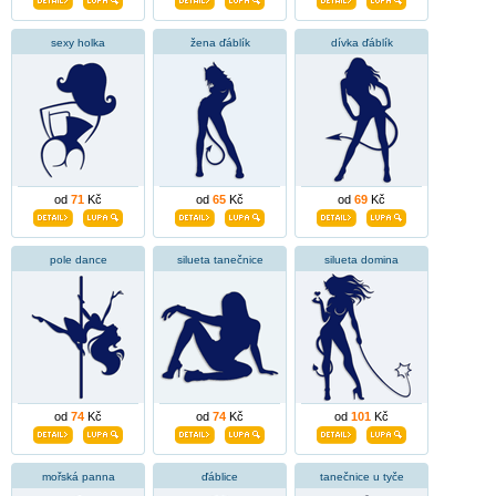
sexy holka
žena ďáblík
dívka ďáblík
od
71
Kč
od
65
Kč
od
69
Kč
pole dance
silueta tanečnice
silueta domina
od
74
Kč
od
74
Kč
od
101
Kč
mořská panna
ďáblice
tanečnice u tyče