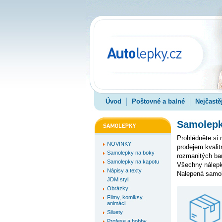
Úvod
Poštovné a balné
Nejčastě
Samolepky
Prohlédněte si
NOVINKY
prodejem kvali
Samolepky na boky
rozmanitých bare
Samolepky na kapotu
Všechny nálepk
Nápisy a texty
Nalepená samole
JDM styl
Obrázky
Filmy, komiksy,
animáci
Siluety
Profese a hobby