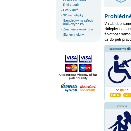
Dítě v autě
Pes v autě
Prohlédně
3D samolepky
Samolepky na středy
V nabídce samol
hliníkových kol
Nálepky na auto
Znamení zvěrokruhu
životnost samo
Sluneční clony
už do pěti prac
ozbrojený vozíč
Akceptujeme všechny běžné
platební karty
od
80
Kč
invalida