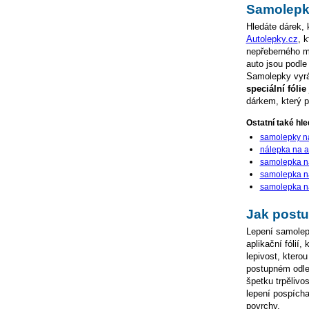
Samolepka
Hledáte dárek,
Autolepky.cz
, 
nepřeberného mn
auto jsou podle
Samolepky vyráb
speciální fóli
dárkem, který p
Ostatní také hled
samolepky na
nálepka na a
samolepka na
samolepka n
samolepka na
Jak postu
Lepení samolepe
aplikační fólií,
lepivost, ktero
postupném odlep
špetku trpělivo
lepení pospícha
povrchy.