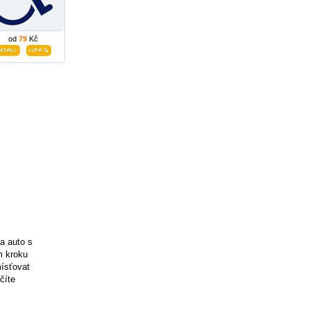
od
79
Kč
a auto s
m kroku
mísťovat
číte