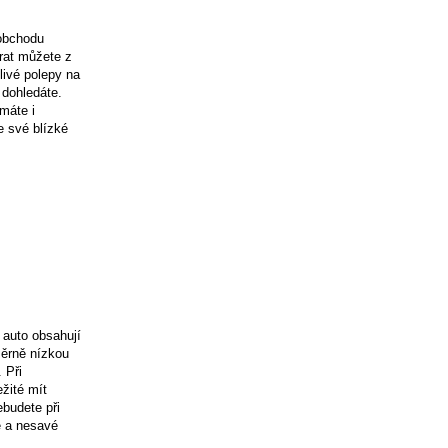
 obchodu
írat můžete z
livé polepy na
 dohledáte.
máte i
e své blízké
 auto obsahují
áměrně nízkou
 Při
ežité mít
ebudete při
é a nesavé