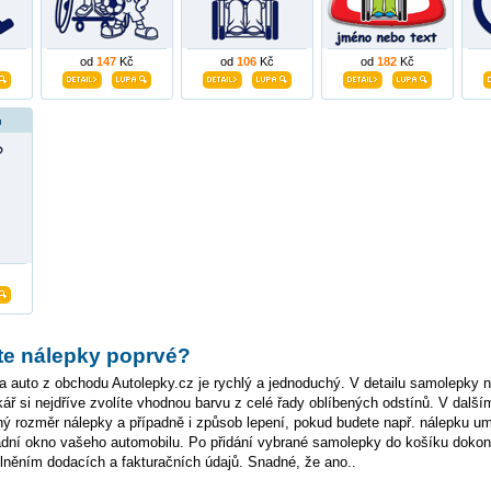
od
147
Kč
od
106
Kč
od
182
Kč
u
te nálepky poprvé?
 auto z obchodu Autolepky.cz je rychlý a jednoduchý. V detailu samolepky n
ř si nejdříve zvolíte vhodnou barvu z celé řady oblíbených odstínů. V další
ý rozměr nálepky a případně i způsob lepení, pokud budete např. nálepku u
adní okno vašeho automobilu. Po přidání vybrané samolepky do košíku dokon
lněním dodacích a fakturačních údajů. Snadné, že ano..