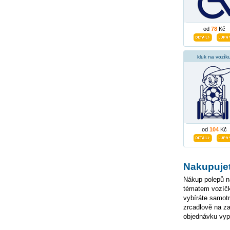
od
78
Kč
kluk na vozík
od
104
Kč
Nakupuje
Nákup polepů na
tématem vozíčká
vybíráte samotn
zrcadlově na z
objednávku vyp