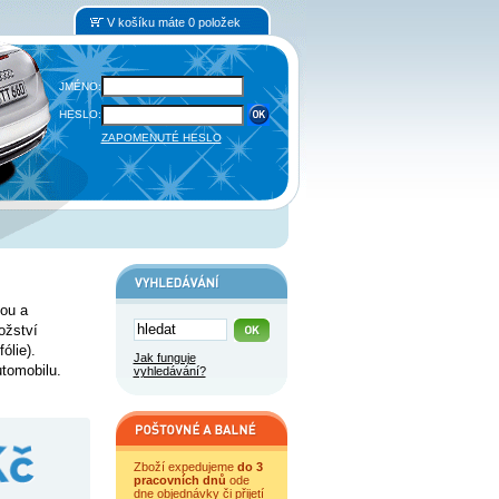
V košíku máte 0 položek
JMÉNO:
HESLO:
ZAPOMENUTÉ HESLO
ou a
ožství
ólie).
Jak funguje
tomobilu.
vyhledávání?
Zboží expedujeme
do 3
pracovních dnů
ode
dne objednávky či přijetí