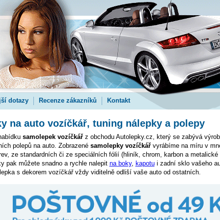
jší dotazy
Recenze zákazníků
Kontakt
 na auto vozíčkář, tuning nálepky a polepy
 nabídku
samolepek vozíčkář
z obchodu Autolepky.cz, který se zabývá výrob
tních polepů na auto. Zobrazené
samolepky vozíčkář
vyrábíme na míru v mn
v, ze standardních či ze speciálních fólií (hliník, chrom, karbon a metalické f
y pak můžete snadno a rychle nalepit
na boky
,
kapotu
i zadní sklo vašeho au
pka s dekorem vozíčkář vždy viditelně odliší vaše auto od ostatních.