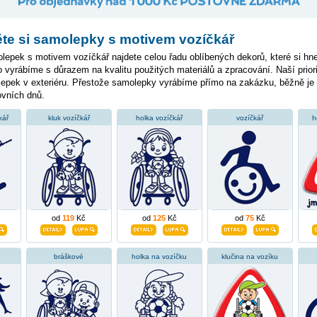
te si samolepky s motivem vozíčkář
epek s motivem vozíčkář najdete celou řadu oblíbených dekorů, které si hne
 vyrábíme s důrazem na kvalitu použitých materiálů a zpracování. Naší priori
lepek v exteriéru. Přestože samolepky vyrábíme přímo na zakázku, běžně j
ovních dnů.
kář
kluk vozíčkář
holka vozíčkář
vozíčkář
h
od
119
Kč
od
125
Kč
od
75
Kč
bráškové
holka na vozíčku
klučina na vozíku