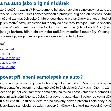
 na auto jako originální dárek
 který potěší a zaujme? Prozkoumejte bohatou nabídku samolepek na auto z
který se více než 10 let zabývá výrobou a prodejem originálních nálepek. Vyb
ožství zajímavých dekorů, které jsou vhodné pro jakýkoliv typ vozu. Jednot
 jejich motivů vždy přehledně roztříděny do celé řady kategorií, kde je snadno
íme přesně na míru v široké škále barev a rozmanitých velikostí. Na výběr 
e jako je karbon, hliník chrom nebo unikátní metalické materiály
. Obdarujt
říliš nestojí, ale přitom je opravdu zajímavým autodoplňkem.
ají:
 auto orel
uto děti
 auto rotvajler
a auto anděl
 auto kapr
povat při lepení samolepek na auto?
k na auto je poměrně jednoduchou a rychlou záležitostí. Všechny polepy na
 která usnadňuje lepení i u relativně složitějších dekorů. Aplikační fólie má z
u oceníte při aplikaci samotné samolepky na rovnou část karosérie automobilu.
ování aplikační fólie již zůstává na povrchu auta vlastní polep. Je velmi důl
sti a zručnosti. Jestliže budete mít polepovaný povrch předem zcela čistý a n
t, aplikace samolepky se zdaří napoprvé. Nálepky lze lepit na livobolné rovn