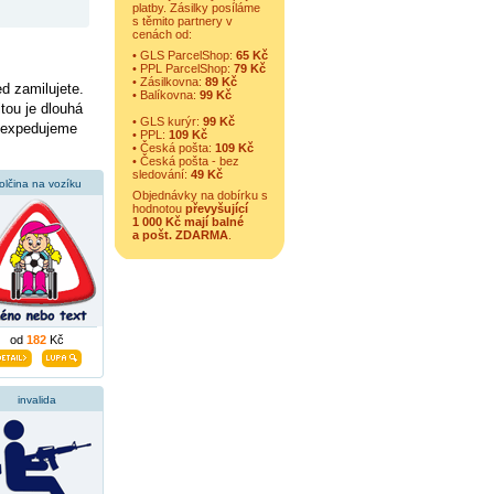
platby. Zásilky posíláme
s těmito partnery v
cenách od:
• GLS ParcelShop:
65 Kč
• PPL ParcelShop:
79 Kč
• Zásilkovna:
89 Kč
d zamilujete.
• Balíkovna:
99 Kč
tou je dlouhá
• GLS kurýr:
99 Kč
e expedujeme
• PPL:
109 Kč
• Česká pošta:
109 Kč
• Česká pošta - bez
sledování:
49 Kč
olčina na vozíku
Objednávky na dobírku s
hodnotou
převyšující
1 000 Kč mají balné
a
pošt. ZDARMA
.
od
182
Kč
invalida