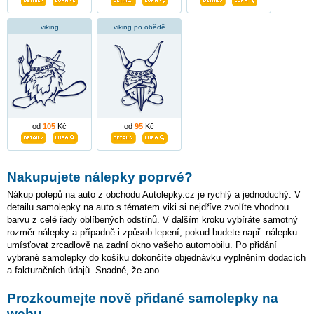
viking
viking po obědě
od
105
Kč
od
95
Kč
Nakupujete nálepky poprvé?
Nákup polepů na auto z obchodu Autolepky.cz je rychlý a jednoduchý. V
detailu samolepky na auto s tématem viki si nejdříve zvolíte vhodnou
barvu z celé řady oblíbených odstínů. V dalším kroku vybíráte samotný
rozměr nálepky a případně i způsob lepení, pokud budete např. nálepku
umísťovat zrcadlově na zadní okno vašeho automobilu. Po přidání
vybrané samolepky do košíku dokončíte objednávku vyplněním dodacích
a fakturačních údajů. Snadné, že ano..
Prozkoumejte nově přidané samolepky na
webu