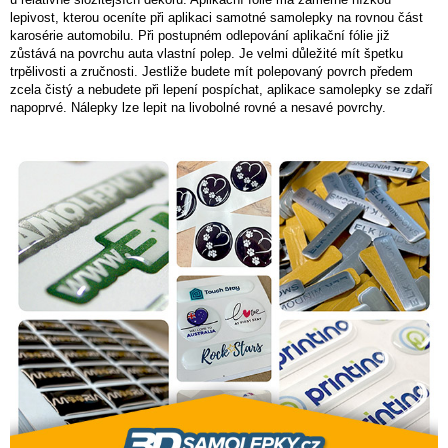
lepivost, kterou oceníte při aplikaci samotné samolepky na rovnou část
karosérie automobilu. Při postupném odlepování aplikační fólie již
zůstává na povrchu auta vlastní polep. Je velmi důležité mít špetku
trpělivosti a zručnosti. Jestliže budete mít polepovaný povrch předem
zcela čistý a nebudete při lepení pospíchat, aplikace samolepky se zdaří
napoprvé. Nálepky lze lepit na livobolné rovné a nesavé povrchy.