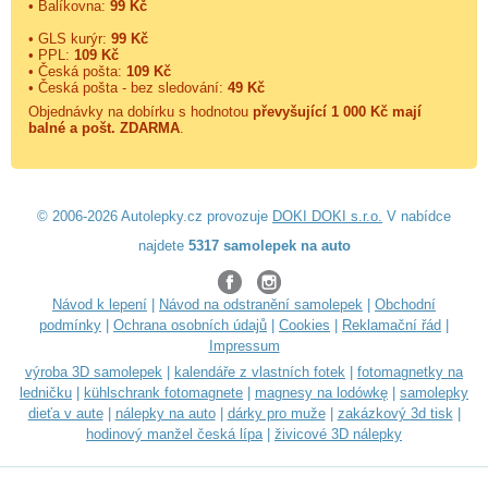
• Balíkovna:
99 Kč
• GLS kurýr:
99 Kč
• PPL:
109 Kč
• Česká pošta:
109 Kč
• Česká pošta - bez sledování:
49 Kč
Objednávky na dobírku s hodnotou
převyšující 1 000 Kč mají
balné a
pošt. ZDARMA
.
© 2006-2026 Autolepky.cz provozuje
DOKI DOKI s.r.o.
V nabídce
najdete
5317 samolepek na auto
Návod k lepení
|
Návod na odstranění samolepek
|
Obchodní
podmínky
|
Ochrana osobních údajů
|
Cookies
|
Reklamační řád
|
Impressum
výroba 3D samolepek
|
kalendáře z vlastních fotek
|
fotomagnetky na
ledničku
|
kühlschrank fotomagnete
|
magnesy na lodówkę
|
samolepky
dieťa v aute
|
nálepky na auto
|
dárky pro muže
|
zakázkový 3d tisk
|
hodinový manžel česká lípa
|
živicové 3D nálepky