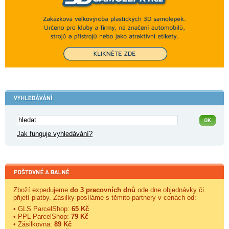
Jak funguje vyhledávání?
Zboží expedujeme
do 3 pracovních dnů
ode dne objednávky či
přijetí platby. Zásilky posíláme s těmito partnery v cenách od:
• GLS ParcelShop:
65 Kč
• PPL ParcelShop:
79 Kč
• Zásilkovna:
89 Kč