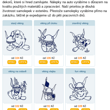
dekorů, které si hned zamilujete. Nálepky na auto vyrábíme s důrazem na
kvalitu použitých materiálů a zpracování. Naší prioritou je dlouhá
životnost samolepek v exteriéru. Přestože samolepky vyrábíme přímo na
zakázku, běžně je expedujeme už do pěti pracovních dnů.
starý viking
viking při útoku
zraněný viking
od
104
Kč
od
106
Kč
od
105
Kč
viking na oslavě
viking vlajka
fun viking
od
102
Kč
od
91
Kč
od
109
Kč