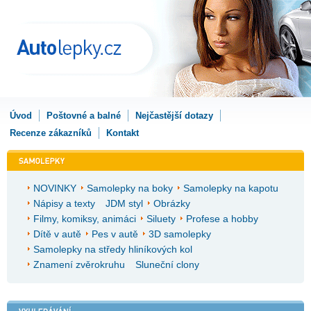
Úvod
Poštovné a balné
Nejčastější dotazy
Recenze zákazníků
Kontakt
NOVINKY
Samolepky na boky
Samolepky na kapotu
Nápisy a texty
JDM styl
Obrázky
Filmy, komiksy, animáci
Siluety
Profese a hobby
Dítě v autě
Pes v autě
3D samolepky
Samolepky na středy hliníkových kol
Znamení zvěrokruhu
Sluneční clony