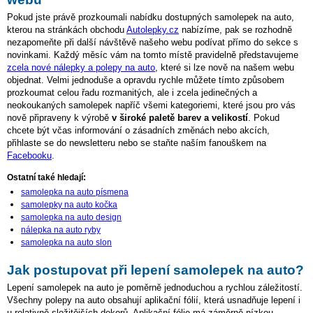
Pokud jste právě prozkoumali nabídku dostupných samolepek na auto,
kterou na stránkách obchodu
Autolepky.cz
nabízíme, pak se rozhodně
nezapomeňte při další návštěvě našeho webu podívat přímo do sekce s
novinkami. Každý měsíc vám na tomto místě pravidelně představujeme
zcela nové nálepky a polepy na auto
, které si lze nově na našem webu
objednat. Velmi jednoduše a opravdu rychle můžete tímto způsobem
prozkoumat celou řadu rozmanitých, ale i zcela jedinečných a
neokoukaných samolepek napříč všemi kategoriemi, které jsou pro vás
nově připraveny k výrobě
v široké paletě barev a velikostí
. Pokud
chcete být včas informování o zásadních změnách nebo akcích,
přihlaste se do newsletteru nebo se staňte naším fanouškem na
Facebooku
.
Ostatní také hledají:
samolepka na auto písmena
samolepky na auto kočka
samolepka na auto design
nálepka na auto ryby
samolepka na auto slon
Jak postupovat při lepení samolepek na auto?
Lepení samolepek na auto je poměrně jednoduchou a rychlou záležitostí.
Všechny polepy na auto obsahují aplikační fólií, která usnadňuje lepení i
u relativně složitějších dekorů. Aplikační fólie má záměrně nízkou