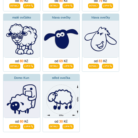
od
80
Kč
od
80
Kč
od
79
Kč
malé ovčátko
hlava ovečky
hlava ovečky
od
80
Kč
od
69
Kč
od
83
Kč
Domo Kun
střed ovečka
od
80
Kč
od
30
Kč