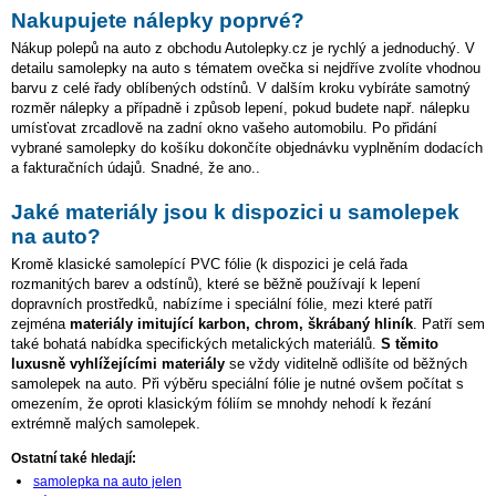
Nakupujete nálepky poprvé?
Nákup polepů na auto z obchodu Autolepky.cz je rychlý a jednoduchý. V
detailu samolepky na auto s tématem ovečka si nejdříve zvolíte vhodnou
barvu z celé řady oblíbených odstínů. V dalším kroku vybíráte samotný
rozměr nálepky a případně i způsob lepení, pokud budete např. nálepku
umísťovat zrcadlově na zadní okno vašeho automobilu. Po přidání
vybrané samolepky do košíku dokončíte objednávku vyplněním dodacích
a fakturačních údajů. Snadné, že ano..
Jaké materiály jsou k dispozici u samolepek
na auto?
Kromě klasické samolepící PVC fólie (k dispozici je celá řada
rozmanitých barev a odstínů), které se běžně používají k lepení
dopravních prostředků, nabízíme i speciální fólie, mezi které patří
zejména
materiály imitující karbon, chrom, škrábaný hliník
. Patří sem
také bohatá nabídka specifických metalických materiálů.
S těmito
luxusně vyhlížejícími materiály
se vždy viditelně odlišíte od běžných
samolepek na auto. Při výběru speciální fólie je nutné ovšem počítat s
omezením, že oproti klasickým fóliím se mnohdy nehodí k řezání
extrémně malých samolepek.
Ostatní také hledají:
samolepka na auto jelen