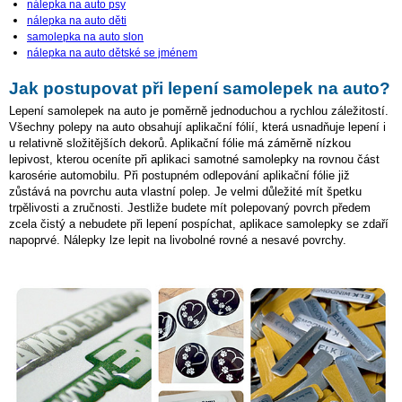
nálepka na auto psy
nálepka na auto děti
samolepka na auto slon
nálepka na auto dětské se jménem
Jak postupovat při lepení samolepek na auto?
Lepení samolepek na auto je poměrně jednoduchou a rychlou záležitostí.
Všechny polepy na auto obsahují aplikační fólií, která usnadňuje lepení i
u relativně složitějších dekorů. Aplikační fólie má záměrně nízkou
lepivost, kterou oceníte při aplikaci samotné samolepky na rovnou část
karosérie automobilu. Při postupném odlepování aplikační fólie již
zůstává na povrchu auta vlastní polep. Je velmi důležité mít špetku
trpělivosti a zručnosti. Jestliže budete mít polepovaný povrch předem
zcela čistý a nebudete při lepení pospíchat, aplikace samolepky se zdaří
napoprvé. Nálepky lze lepit na livobolné rovné a nesavé povrchy.