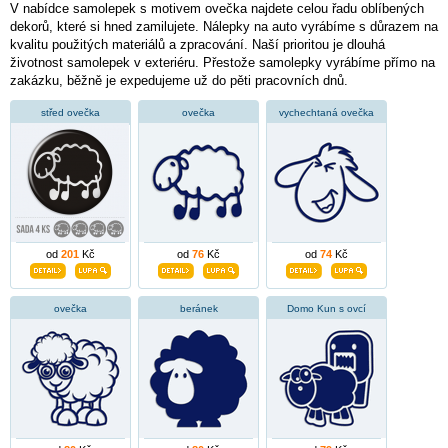
V nabídce samolepek s motivem ovečka najdete celou řadu oblíbených
dekorů, které si hned zamilujete. Nálepky na auto vyrábíme s důrazem na
kvalitu použitých materiálů a zpracování. Naší prioritou je dlouhá
životnost samolepek v exteriéru. Přestože samolepky vyrábíme přímo na
zakázku, běžně je expedujeme už do pěti pracovních dnů.
střed ovečka
ovečka
vychechtaná ovečka
od
201
Kč
od
76
Kč
od
74
Kč
ovečka
beránek
Domo Kun s ovcí