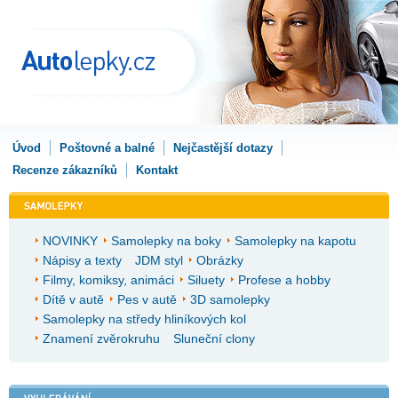
Úvod
Poštovné a balné
Nejčastější dotazy
Recenze zákazníků
Kontakt
NOVINKY
Samolepky na boky
Samolepky na kapotu
Nápisy a texty
JDM styl
Obrázky
Filmy, komiksy, animáci
Siluety
Profese a hobby
Dítě v autě
Pes v autě
3D samolepky
Samolepky na středy hliníkových kol
Znamení zvěrokruhu
Sluneční clony