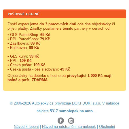
Zboží expedujeme
do 3 pracovních dnů
ode dne objednávky či
přijetí platby. Zásilky posíláme s těmito partnery v cenách od:
• GLS ParcelShop:
65 Kč
• PPL ParcelShop:
79 Kč
• Zásilkovna:
89 Kč
• Balíkovna:
99 Kč
• GLS kurýr:
99 Kč
• PPL:
109 Kč
• Česká pošta:
109 Kč
• Česká pošta - bez sledování:
49 Kč
Objednávky na dobírku s hodnotou
převyšující 1 000 Kč mají
balné a
pošt. ZDARMA
.
© 2006-2026 Autolepky.cz provozuje
DOKI DOKI s.r.o.
V nabídce
najdete
5317 samolepek na auto
Návod k lepení
|
Návod na odstranění samolepek
|
Obchodní