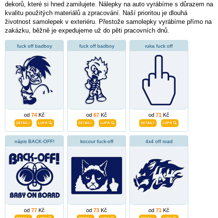
dekorů, které si hned zamilujete. Nálepky na auto vyrábíme s důrazem na
kvalitu použitých materiálů a zpracování. Naší prioritou je dlouhá
životnost samolepek v exteriéru. Přestože samolepky vyrábíme přímo na
zakázku, běžně je expedujeme už do pěti pracovních dnů.
fuck off badboy
fuck off badboy
ruka fuck off
od
74
Kč
od
67
Kč
od
71
Kč
nápis BACK-OFF!
kocour fuck-off
4x4 off road
od
77
Kč
od
73
Kč
od
71
Kč