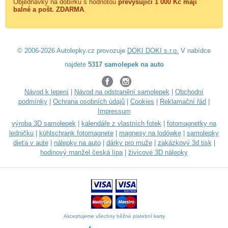
Objednávky na dobírku s hodnotou
převyšující 1 000 Kč mají
balné a
pošt. ZDARMA
.
© 2006-2026 Autolepky.cz provozuje
DOKI DOKI s.r.o.
V nabídce
najdete
5317 samolepek na auto
Návod k lepení
|
Návod na odstranění samolepek
|
Obchodní
podmínky
|
Ochrana osobních údajů
|
Cookies
|
Reklamační řád
|
Impressum
výroba 3D samolepek
|
kalendáře z vlastních fotek
|
fotomagnetky na
ledničku
|
kühlschrank fotomagnete
|
magnesy na lodówkę
|
samolepky
dieťa v aute
|
nálepky na auto
|
dárky pro muže
|
zakázkový 3d tisk
|
hodinový manžel česká lípa
|
živicové 3D nálepky
Akceptujeme všechny běžné platební karty