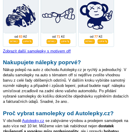
od
83
Kč
od
71
Kč
od
77
Kč
Zobrazit další samolepky s motivem off
Nakupujete nálepky poprvé?
Nákup polepů na auto z obchodu Autolepky.cz je rychlý a jednoduchý. V
detailu samolepky na auto s tématem off si nejdříve zvolíte vhodnou
barvu z celé řady oblíbených odstínů. V dalším kroku vybíráte samotný
rozměr nálepky a případně i způsob lepení, pokud budete např. nálepku
umísťovat zrcadlově na zadní okno vašeho automobilu. Po přidání
vybrané samolepky do košíku dokončíte objednávku vyplněním dodacích
a fakturačních údajů. Snadné, že ano..
Proč vybrat samolepky od Autolepky.cz?
V obchodě
Autolepky.cz
se zabýváme výrobou a prodejem samolepek na
auto více než 10 let. Můžeme vám tak nabídnout nejen
dostatek
zkušeností a vysokou míru profesionality
, ale i opravdu
bohatou