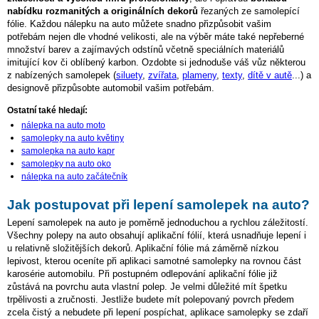
nabídku rozmanitých a originálních dekorů
řezaných ze samolepící
fólie. Každou nálepku na auto můžete snadno přizpůsobit vašim
potřebám nejen dle vhodné velikosti, ale na výběr máte také nepřeberné
množství barev a zajímavých odstínů včetně speciálních materiálů
imitující kov či oblíbený karbon. Ozdobte si jednoduše váš vůz některou
z nabízených samolepek (
siluety
,
zvířata
,
plameny
,
texty
,
dítě v autě
...) a
designově přizpůsobte automobil vašim potřebám.
Ostatní také hledají:
nálepka na auto moto
samolepky na auto květiny
samolepka na auto kapr
samolepky na auto oko
nálepka na auto začátečník
Jak postupovat při lepení samolepek na auto?
Lepení samolepek na auto je poměrně jednoduchou a rychlou záležitostí.
Všechny polepy na auto obsahují aplikační fólií, která usnadňuje lepení i
u relativně složitějších dekorů. Aplikační fólie má záměrně nízkou
lepivost, kterou oceníte při aplikaci samotné samolepky na rovnou část
karosérie automobilu. Při postupném odlepování aplikační fólie již
zůstává na povrchu auta vlastní polep. Je velmi důležité mít špetku
trpělivosti a zručnosti. Jestliže budete mít polepovaný povrch předem
zcela čistý a nebudete při lepení pospíchat, aplikace samolepky se zdaří