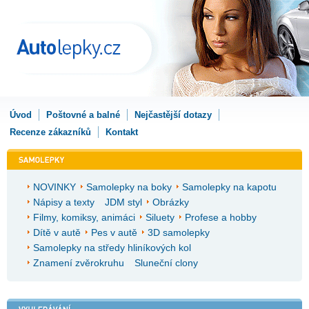
Úvod
Poštovné a balné
Nejčastější dotazy
Recenze zákazníků
Kontakt
NOVINKY
Samolepky na boky
Samolepky na kapotu
Nápisy a texty
JDM styl
Obrázky
Filmy, komiksy, animáci
Siluety
Profese a hobby
Dítě v autě
Pes v autě
3D samolepky
Samolepky na středy hliníkových kol
Znamení zvěrokruhu
Sluneční clony